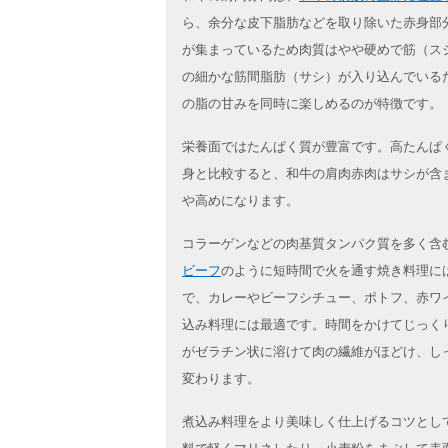
ら、余分な皮下脂肪などを取り除いた赤身部
が集まっているため肉質はやや硬めで筋（ス
の細かな筋間脂肪（サシ）が入り込んでいる
の脂の甘みを同時に楽しめるのが特徴です。
栄養面ではたんぱく質が豊富です。高たんぱ
身と比較すると、和牛の肩肉赤肉はサシが含
や高めになります。
コラーゲンなどの肉基質タンパク質を多く含
ビーフ
のように短時間で火を通す焼き料理に
で、カレーやビーフシチュー、ポトフ、赤ワ
込み料理には最適です。時間をかけてじっく
がゼラチン状に溶けて肉の繊維がほどけ、し
変わります。
煮込み料理をより美味しく仕上げるコツとし