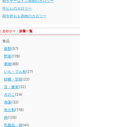
和牛サーロイン赤肉のカロリー
牛ヒレのカロリー
和牛外もも赤肉のカロリー
カロリー・栄養一覧
食品
穀類
(57)
野菜
(178)
果物
(88)
いも・でん粉
(27)
砂糖・甘味
(22)
豆・種実
(32)
きのこ
(24)
海藻
(32)
魚介類
(178)
肉
(126)
乳製品・卵
(41)