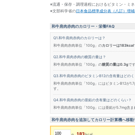
※流通・保存・調理過程におけるビタミン・ミ
※文部科学省の
日本食品標準成分表（八訂）増補2
和牛肩肉赤肉のカロリー・栄養FAQ
和牛肩肉赤肉のカロリーは？
和牛肩肉赤肉単位「100g」の
カロリーは183kcal
和牛肩肉赤肉の糖質の量は？
和牛肩肉赤肉単位「100g」の
糖質の量は0.3g
です
和牛肩肉赤肉のビタミンB12の含有量はどのく
和牛肩肉赤肉単位「100g」にはビタミンB12が1.7
す。
和牛肩肉赤肉の亜鉛の含有量はどのくらい？
和牛肩肉赤肉単位「100g」には亜鉛が5.7mg含ま
和牛肩肉赤肉を追加してカロリー計算機へ移動
183
g
kcal