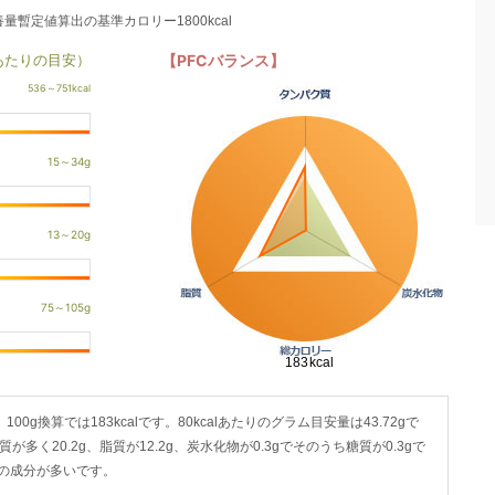
養量暫定値算出の基準カロリー1800kcal
あたりの目安）
【PFCバランス】
100g換算では183kcalです。80kcalあたりのグラム目安量は43.72gで
が多く20.2g、脂質が12.2g、炭水化物が0.3gでそのうち糖質が0.3gで
鉛の成分が多いです。