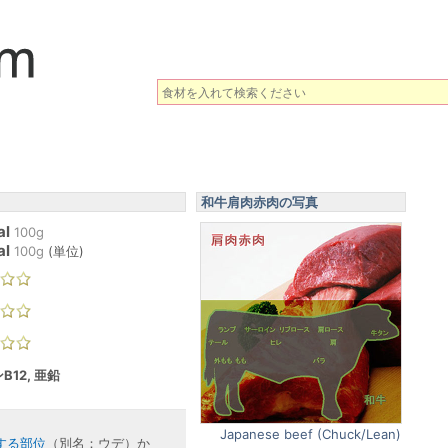
和牛肩肉赤肉の写真
al
100g
al
100
g
(
単位
)
B12, 亜鉛
Japanese beef (Chuck/Lean)
する部位
（別名：ウデ）か