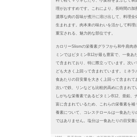
料で軽くマリネしたり、小麦粉をまぶして表
理がおすすめです。これにより、長時間の加
濃厚な肉の旨味が煮汁に溶け出して、料理全
生まれます。肉本来の味わいを活かして料理
重宝される、魅力的な部位です。
カロリーSlismの栄養素グラフから和牛肩
ミンではビタミンB12が最も豊富で、一食あ
て含まれており、特に際立っています。次い
ども大きく上回って含まれています。ミネラ
食あたりの目安量を大きく上回って含まれて
次いで鉄、リンなども比較的高めに含まれて
しがちな栄養素であるビタミンB12、亜鉛、
富に含まれているため、これらの栄養素を補
養素について、コレステロールは一食あたり
ではありません。塩分は一食あたりの目安量