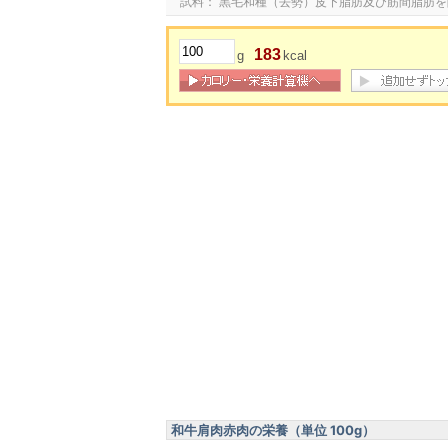
試料： 黒毛和種（去勢）皮下脂肪及び筋間脂肪
183
g
kcal
和牛肩肉赤肉の栄養（単位 100g）