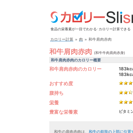
食品の栄養素が一目でわかる･カロリー計算できる
カロリー計算
»
肉
»
和牛肩肉赤肉
和牛肩肉赤肉
(和牛牛肉肩肉赤身)
和牛肩肉赤肉のカロリー概要
和牛肩肉赤肉のカロリー
183kc
183kc
おすすめ度
腹持ち
栄養
豊富な栄養素
ビタミン
和牛の肩肉赤肉は、
和牛の前肢の上部に位置