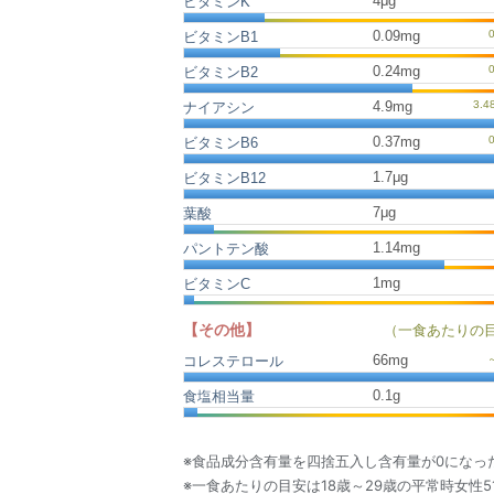
4μg
ビタミンK
0.09mg
ビタミンB1
0.24mg
ビタミンB2
4.9mg
ナイアシン
0.37mg
ビタミンB6
1.7μg
ビタミンB12
7μg
葉酸
1.14mg
パントテン酸
1mg
ビタミンC
【その他】
（一食あたりの
66
mg
コレステロール
0.1
g
食塩相当量
※食品成分含有量を四捨五入し含有量が0になっ
※一食あたりの目安は18歳～29歳の平常時女性5