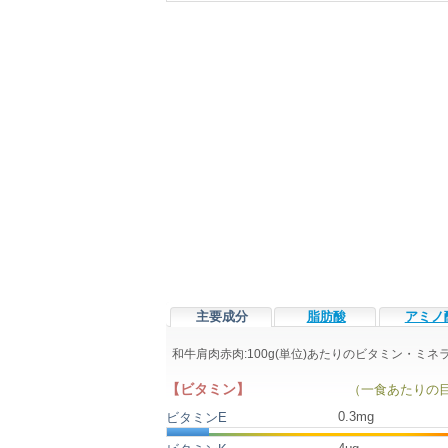
主要成分
脂肪酸
アミノ
和牛肩肉赤肉:100g(単位)あたりのビタミン・ミ
【ビタミン】
（一食あたりの
0.3mg
ビタミンE