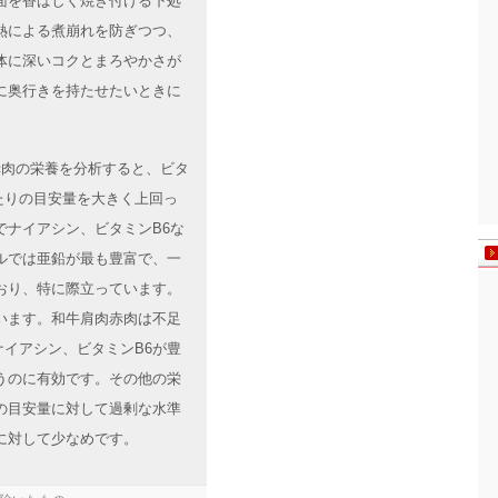
面を香ばしく焼き付ける下処
熱による煮崩れを防ぎつつ、
体に深いコクとまろやかさが
に奥行きを持たせたいときに
肉赤肉の栄養を分析すると、ビタ
たりの目安量を大きく上回っ
でナイアシン、ビタミンB6な
ルでは亜鉛が最も豊富で、一
おり、特に際立っています。
います。和牛肩肉赤肉は不足
ナイアシン、ビタミンB6が豊
うのに有効です。その他の栄
の目安量に対して過剰な水準
に対して少なめです。