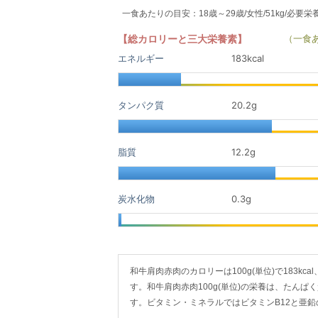
一食あたりの目安：18歳～29歳/女性/51kg/必要栄
【総カロリーと三大栄養素】
（一食
エネルギー
183kcal
タンパク質
20.2
g
脂質
12.2
g
炭水化物
0.3
g
和牛肩肉赤肉のカロリーは100g(単位)で183kcal、
す。和牛肩肉赤肉100g(単位)の栄養は、たんぱく質
す。ビタミン・ミネラルではビタミンB12と亜