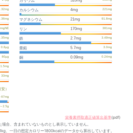
320mg
カリウム
4mg
カルシウム
21mg
マグネシウム
170mg
リン
2.7mg
鉄
5.7mg
亜鉛
0.09mg
銅
目安）
栄養素摂取適正値算出基準
(pdf)
た場合、含まれていないものとし表示していません。
1kg、一日の想定カロリー1800kcalのデータから算出しています。