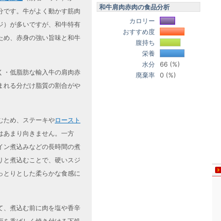
和牛肩肉赤肉の食品分析
分です。牛がよく動かす筋肉
カロリー
ジ）が多いですが、和牛特有
おすすめ度
ため、赤身の強い旨味と和牛
腹持ち
栄養
水分
66 (%)
く・低脂肪な輸入牛の肩肉赤
廃棄率
0 (%)
まれる分だけ脂質の割合がや
むため、ステーキや
ロースト
はあまり向きません。一方
イン煮込みなどの長時間の煮
りと煮込むことで、硬いスジ
っとりとした柔らかな食感に
て、煮込む前に肉を塩や香辛