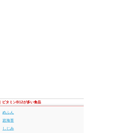
ビタミンB12が多い食品
めふん
岩海苔
しじみ