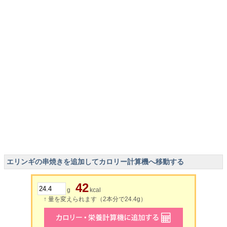
エリンギの串焼きを追加してカロリー計算機へ移動する
42
g
kcal
↑ 量を変えられます（2本分で24.4g）