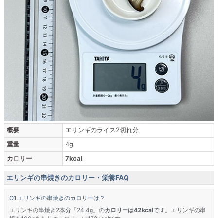
概要
エリンギのライス2切れ分
重量
4g
カロリー
7kcal
エリンギの串焼きのカロリー・栄養FAQ
エリンギの串焼きのカロリーは？
エリンギの串焼き2本分「24.4g」の
カロリーは42kcal
です。エリンギの串