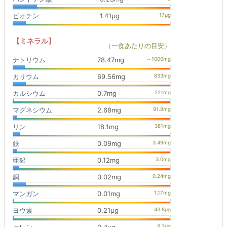
ビオチン
1.41μg
【ミネラル】
（一食あたりの目安）
ナトリウム
78.47mg
カリウム
69.56mg
カルシウム
0.7mg
マグネシウム
2.68mg
リン
18.1mg
鉄
0.09mg
亜鉛
0.12mg
銅
0.02mg
マンガン
0.01mg
ヨウ素
0.21μg