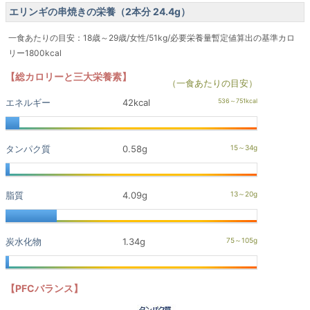
エリンギの串焼きの栄養（2本分 24.4g）
一食あたりの目安：18歳～29歳/女性/51kg/必要栄養量暫定値算出の基準カロ
リー1800kcal
【総カロリーと三大栄養素】
（一食あたりの目安）
エネルギー
42kcal
タンパク質
0.58g
脂質
4.09g
炭水化物
1.34g
【PFCバランス】