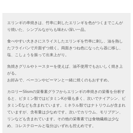
エリンギの串焼きは、竹串に刺したエリンギを色がつくまでこんが
り焼いた、シンプルながらも味わい深い一品。
食べやすい大きさにスライスしたエリンギを竹串に刺し、油を熱し
たフライパンで片面ずつ焼く。両面きつね色になったら器に移し、
塩、こしょうを振って出来上がり。
魚焼きグリルやトースターを使えば、油不使用でもおいしく焼き上
がる。
お好みで、ベーコンやピーマンと一緒に焼くのもおすすめ。
カロリーSlismの栄養素グラフからエリンギの串焼きの栄養を分析す
ると、ビタミン類ではビタミンKが最も多く、次いでナイアシン、ビ
タミンEなども含まれています。ミネラル類ではナトリウムが含まれ
ていますが、含有量は少なめです。次いでカリウム、モリブデン、
リンなども含まれています。その他の栄養素では食物繊維は少な
め、コレステロールと塩分はいずれも控えめです。