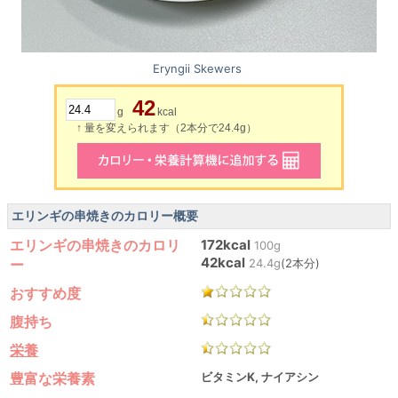
Eryngii Skewers
42
g
kcal
↑ 量を変えられます（2本分で24.4g）
エリンギの串焼きのカロリー概要
エリンギの串焼きのカロリ
172kcal
100g
42kcal
ー
24.4g
(2本分)
おすすめ度
腹持ち
栄養
豊富な栄養素
ビタミンK, ナイアシン