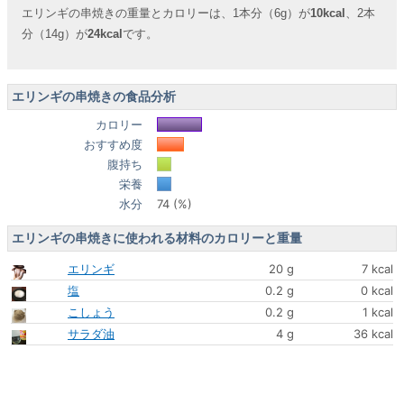
エリンギの串焼きの重量とカロリーは、1本分（6g）が
10kcal
、2本
分（14g）が
24kcal
です。
エリンギの串焼きの食品分析
カロリー
おすすめ度
腹持ち
栄養
水分
74 (%)
エリンギの串焼きに使われる材料のカロリーと重量
エリンギ
20 g
7 kcal
塩
0.2 g
0 kcal
こしょう
0.2 g
1 kcal
サラダ油
4 g
36 kcal