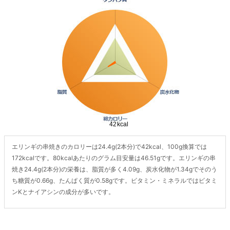
エリンギの串焼きのカロリーは24.4g(2本分)で42kcal、100g換算では
172kcalです。80kcalあたりのグラム目安量は46.51gです。エリンギの串
焼き24.4g(2本分)の栄養は、脂質が多く4.09g、炭水化物が1.34gでそのう
ち糖質が0.66g、たんぱく質が0.58gです。ビタミン・ミネラルではビタミ
ンKとナイアシンの成分が多いです。