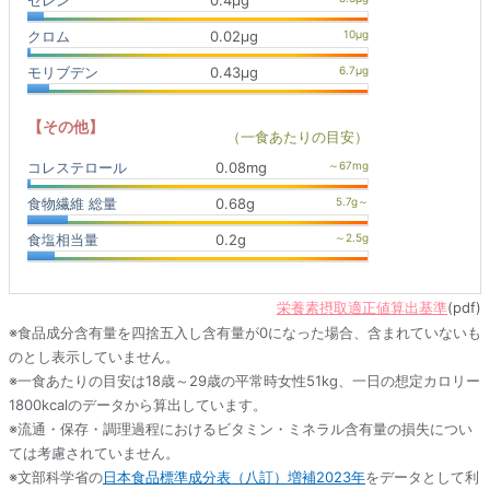
セレン
0.4μg
クロム
0.02μg
モリブデン
0.43μg
【その他】
（一食あたりの目安）
コレステロール
0.08mg
食物繊維 総量
0.68g
食塩相当量
0.2g
栄養素摂取適正値算出基準
(pdf)
※食品成分含有量を四捨五入し含有量が0になった場合、含まれていないも
のとし表示していません。
※一食あたりの目安は18歳～29歳の平常時女性51kg、一日の想定カロリー
1800kcalのデータから算出しています。
※流通・保存・調理過程におけるビタミン・ミネラル含有量の損失につい
ては考慮されていません。
※文部科学省の
日本食品標準成分表（八訂）増補2023年
をデータとして利