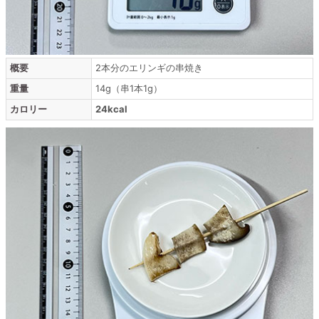
概要
2本分のエリンギの串焼き
重量
14g（串1本1g）
カロリー
24kcal