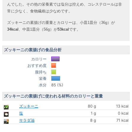
んでした。その他の栄養素では塩分は控えめ、コレステロールは非
常に少なく、食物繊維は少なめです。
ズッキーニの素揚げの重量とカロリーは、小皿1皿分（36g）が
34kcal
、中皿1皿分（56g）が
53kcal
です。
ズッキーニの素揚げの食品分析
カロリー
おすすめ度
腹持ち
栄養
水分
85 (%)
ズッキーニの素揚げに使われる材料のカロリーと重量
ズッキーニ
80 g
13 kcal
塩
1 g
0 kcal
サラダ油
8 g
71 kcal