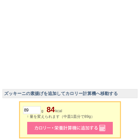
ズッキーニの素揚げを追加してカロリー計算機へ移動する
84
g
kcal
↑ 量を変えられます（中皿1皿分で89g）