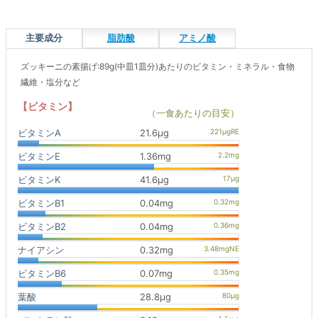
主要成分
脂肪酸
アミノ酸
ズッキーニの素揚げ:89g(中皿1皿分)あたりのビタミン・ミネラル・食物
繊維・塩分など
【ビタミン】
（一食あたりの目安）
ビタミンA
21.6μg
ビタミンE
1.36mg
ビタミンK
41.6μg
ビタミンB1
0.04mg
ビタミンB2
0.04mg
ナイアシン
0.32mg
ビタミンB6
0.07mg
葉酸
28.8μg