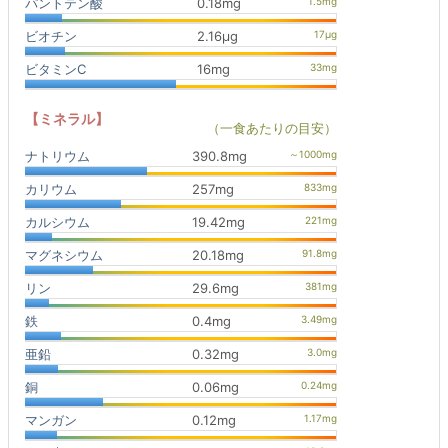
パントテン酸
0.18mg
ビオチン
2.16μg
ビタミンC
16mg
【ミネラル】
（一食あたりの目安）
ナトリウム
390.8mg
カリウム
257mg
カルシウム
19.42mg
マグネシウム
20.18mg
リン
29.6mg
鉄
0.4mg
亜鉛
0.32mg
銅
0.06mg
マンガン
0.12mg