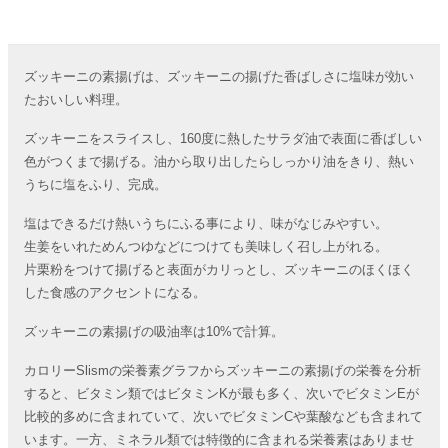
ズッキーニの素揚げは、ズッキーニの揚げた香ばしさに塩味が効い
たおいしい料理。
ズッキーニをスライスし、160度に熱したサラダ油で表面に香ばしい
色がつくまで揚げる。油から取り出したらしっかり油をきり、熱い
うちに塩をふり、完成。
塩はできるだけ熱いうちにふる事により、味がなじみやすい。
生姜をいれためんつゆなどにつけても美味しく召し上がれる。
片栗粉をつけて揚げると表面がカリっとし、ズッキーニのほくほく
した食感のアクセントになる。
ズッキーニの素揚げの吸油率は10%で計算。
カロリーSlismの栄養素グラフからズッキーニの素揚げの栄養を分析
すると、ビタミン類ではビタミンKが最も多く、次いでビタミンEが
比較的多めに含まれていて、次いでビタミンCや葉酸なども含まれて
います。一方、ミネラル類では特徴的に含まれる栄養素はありませ