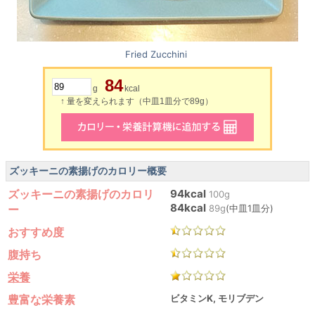
Fried Zucchini
84
g
kcal
↑ 量を変えられます（中皿1皿分で89g）
ズッキーニの素揚げのカロリー概要
ズッキーニの素揚げのカロリ
94kcal
100g
84kcal
ー
89g
(中皿1皿分)
おすすめ度
腹持ち
栄養
豊富な栄養素
ビタミンK, モリブデン