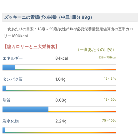
ズッキーニの素揚げの栄養（中皿1皿分 89g）
一食あたりの目安：18歳～29歳/女性/51kg/必要栄養量暫定値算出の基準カロ
リー1800kcal
【総カロリーと三大栄養素】
（一食あたりの目安）
エネルギー
84kcal
タンパク質
1.04g
脂質
8.08g
炭水化物
2.24g