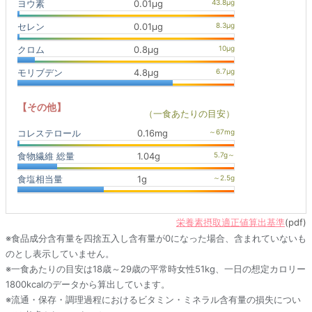
ヨウ素
0.01μg
セレン
0.01μg
クロム
0.8μg
モリブデン
4.8μg
【その他】
（一食あたりの目安）
コレステロール
0.16mg
食物繊維 総量
1.04g
食塩相当量
1g
栄養素摂取適正値算出基準
(pdf)
※食品成分含有量を四捨五入し含有量が0になった場合、含まれていないも
のとし表示していません。
※一食あたりの目安は18歳～29歳の平常時女性51kg、一日の想定カロリー
1800kcalのデータから算出しています。
※流通・保存・調理過程におけるビタミン・ミネラル含有量の損失につい