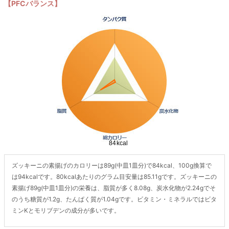
【PFCバランス】
ズッキーニの素揚げのカロリーは89g(中皿1皿分)で84kcal、100g換算で
は94kcalです。80kcalあたりのグラム目安量は85.11gです。ズッキーニの
素揚げ89g(中皿1皿分)の栄養は、脂質が多く8.08g、炭水化物が2.24gでそ
のうち糖質が1.2g、たんぱく質が1.04gです。ビタミン・ミネラルではビタ
ミンKとモリブデンの成分が多いです。