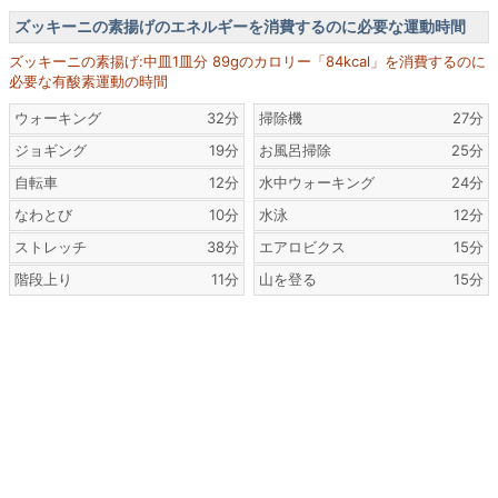
ズッキーニの素揚げのエネルギーを消費するのに必要な運動時間
ズッキーニの素揚げ:中皿1皿分 89gのカロリー「84kcal」を消費するのに
必要な有酸素運動の時間
ウォーキング
32分
掃除機
27分
ジョギング
19分
お風呂掃除
25分
自転車
12分
水中ウォーキング
24分
なわとび
10分
水泳
12分
ストレッチ
38分
エアロビクス
15分
階段上り
11分
山を登る
15分