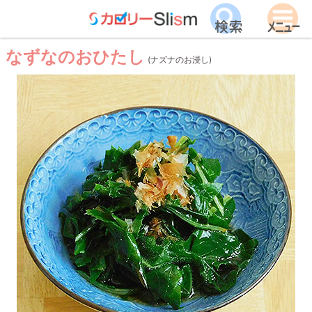
なずなのおひたし
(ナズナのお浸し)