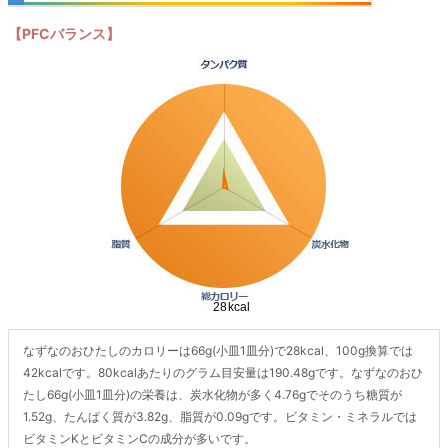
【PFCバランス】
なずなのおひたしのカロリーは66g(小皿1皿分)で28kcal、100g換算では
42kcalです。80kcalあたりのグラム目安量は190.48gです。なずなのおひ
たし66g(小皿1皿分)の栄養は、炭水化物が多く4.76gでそのうち糖質が
1.52g、たんぱく質が3.82g、脂質が0.09gです。ビタミン・ミネラルでは
ビタミンKとビタミンCの成分が多いです。