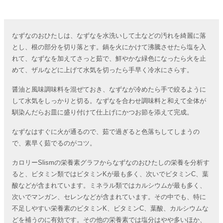
なずなのおひたしは、なずなを水洗いして土などの汚れを綺麗に落
とし、根の部分を切り落とす。鍋を火にかけて沸騰させたら塩を入
れて、なずなを加えてさっと茹で、鮮やかな緑色になったら火を止
めて、ザルなどに上げて水気を切ったら手早く冷水にさらす。
醤油と風味調味料を混ぜておき、なずなが冷めたら手で絞るように
して水気をしっかりと切る。なずなを合わせ調味料と和えて全体が
馴染んだらお皿に盛り付けて仕上げにかつお節を添えて完成。
なずなはすぐに火が通るので、茹で過ぎると色落ちしてしまうの
で、素早く茹でるのがコツ。
カロリーSlismの栄養素グラフからなずなのおひたしの栄養を分析す
ると、ビタミン類ではビタミンKが最も多く、次いでビタミンC、葉
酸などが含まれています。ミネラル類ではカルシウムが最も多く、
次いでマンガン、セレンなどが含まれています。その中でも、特に
不足しやすい栄養素のビタミンK、ビタミンC、葉酸、カルシウムな
どを補うのに有効です。その他の栄養素では塩分はやや多いほか、