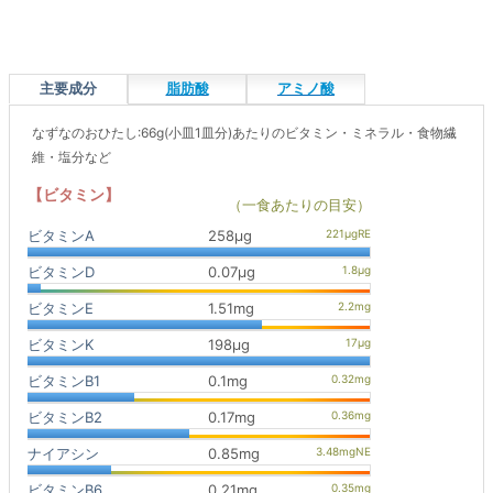
主要成分
脂肪酸
アミノ酸
なずなのおひたし:66g(小皿1皿分)あたりのビタミン・ミネラル・食物繊
維・塩分など
【ビタミン】
（一食あたりの目安）
ビタミンA
258μg
ビタミンD
0.07μg
ビタミンE
1.51mg
ビタミンK
198μg
ビタミンB1
0.1mg
ビタミンB2
0.17mg
ナイアシン
0.85mg
ビタミンB6
0.21mg