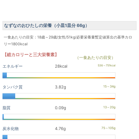
なずなのおひたしの栄養（小皿1皿分 66g）
一食あたりの目安：18歳～29歳/女性/51kg/必要栄養量暫定値算出の基準カロ
リー1800kcal
【総カロリーと三大栄養素】
（一食あたりの目安）
エネルギー
28kcal
タンパク質
3.82g
脂質
0.09g
炭水化物
4.76g