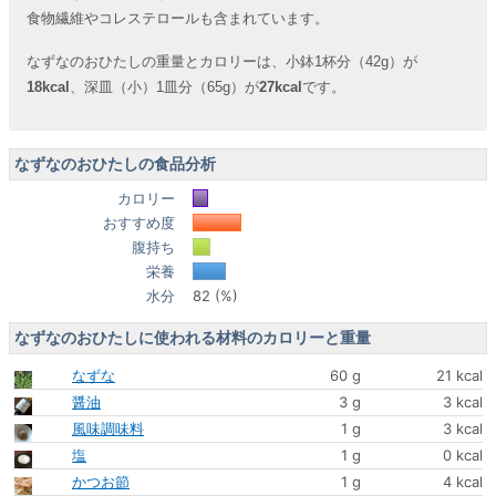
食物繊維やコレステロールも含まれています。
なずなのおひたしの重量とカロリーは、小鉢1杯分（42g）が
18kcal
、深皿（小）1皿分（65g）が
27kcal
です。
なずなのおひたしの食品分析
カロリー
おすすめ度
腹持ち
栄養
水分
82 (%)
なずなのおひたしに使われる材料のカロリーと重量
なずな
60 g
21 kcal
醤油
3 g
3 kcal
風味調味料
1 g
3 kcal
塩
1 g
0 kcal
かつお節
1 g
4 kcal