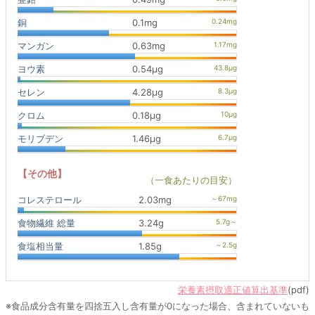
銅
0.1mg
マンガン
0.63mg
ヨウ素
0.54μg
セレン
4.28μg
クロム
0.18μg
モリブデン
1.46μg
【その他】
（一食あたりの目安）
コレステロール
2.03mg
食物繊維 総量
3.24g
食塩相当量
1.85g
栄養素摂取適正値算出基準
(pdf)
※食品成分含有量を四捨五入し含有量が0になった場合、含まれていないも