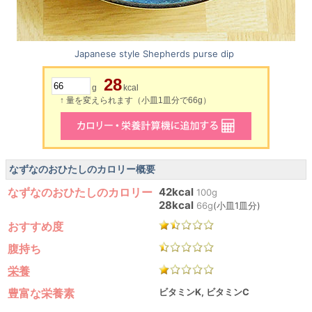
Japanese style Shepherds purse dip
28
g
kcal
↑ 量を変えられます（小皿1皿分で66g）
なずなのおひたしのカロリー概要
なずなのおひたしのカロリー
42kcal
100g
28kcal
66g
(小皿1皿分)
おすすめ度
腹持ち
栄養
豊富な栄養素
ビタミンK, ビタミンC