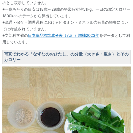
のとし表示していません。
※一食あたりの目安は18歳～29歳の平常時女性51kg、一日の想定カロリー
1800kcalのデータから算出しています。
※流通・保存・調理過程におけるビタミン・ミネラル含有量の損失につい
ては考慮されていません。
※文部科学省の
日本食品標準成分表（八訂）増補2023年
をデータとして利
用しています。
写真でわかる「なずなのおひたし」の分量（大きさ・重さ）とその
カロリー