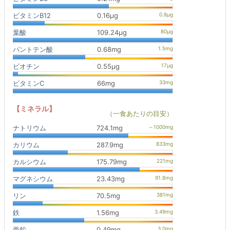
ビタミンB12
0.16μg
葉酸
109.24μg
パントテン酸
0.68mg
ビオチン
0.55μg
ビタミンC
66mg
【ミネラル】
（一食あたりの目安）
ナトリウム
724.1mg
カリウム
287.9mg
カルシウム
175.79mg
マグネシウム
23.43mg
リン
70.5mg
鉄
1.56mg
亜鉛
0.49mg