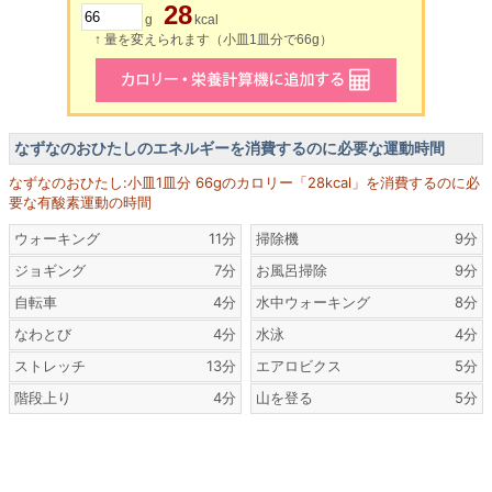
28
g
kcal
↑ 量を変えられます（小皿1皿分で66g）
なずなのおひたしのエネルギーを消費するのに必要な運動時間
なずなのおひたし:小皿1皿分 66gのカロリー「28kcal」を消費するのに必
要な有酸素運動の時間
ウォーキング
11分
掃除機
9分
ジョギング
7分
お風呂掃除
9分
自転車
4分
水中ウォーキング
8分
なわとび
4分
水泳
4分
ストレッチ
13分
エアロビクス
5分
階段上り
4分
山を登る
5分