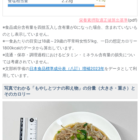
食塩相当量
2.23g
栄養素摂取適正値算出基準
(pdf)
※食品成分含有量を四捨五入し含有量が0になった場合、含まれていないも
のとし表示していません。
※一食あたりの目安は18歳～29歳の平常時女性51kg、一日の想定カロリー
1800kcalのデータから算出しています。
※流通・保存・調理過程におけるビタミン・ミネラル含有量の損失につい
ては考慮されていません。
※文部科学省の
日本食品標準成分表（八訂）増補2023年
をデータとして利
用しています。
写真でわかる「もやしとツナの和え物」の分量（大きさ・重さ）と
そのカロリー