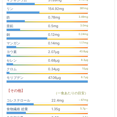
マグネシウム
31.89mg
リン
154.92mg
鉄
0.78mg
亜鉛
0.5mg
銅
0.12mg
マンガン
0.14mg
ヨウ素
2.07μg
セレン
0.68μg
クロム
0.34μg
モリブデン
47.06μg
【その他】
（一食あたりの目安）
コレステロール
22.4mg
食物繊維 総量
1.35g