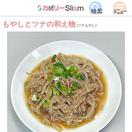
もやしとツナの和え物
(ツナもやし)