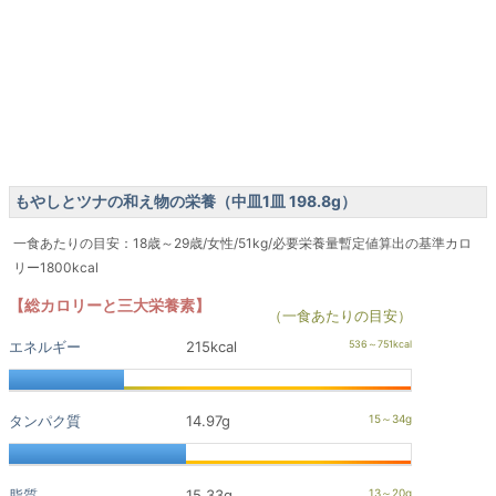
もやしとツナの和え物の栄養（中皿1皿 198.8g）
一食あたりの目安：18歳～29歳/女性/51kg/必要栄養量暫定値算出の基準カロ
リー1800kcal
【総カロリーと三大栄養素】
（一食あたりの目安）
エネルギー
215kcal
タンパク質
14.97g
脂質
15.33g