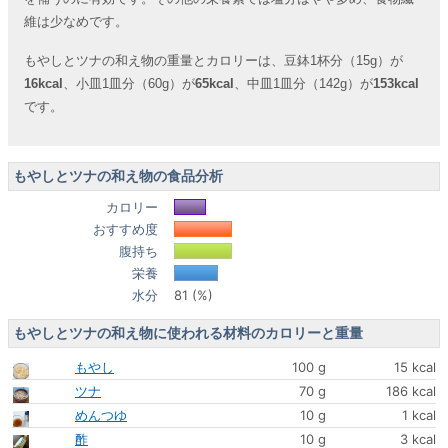
維は少なめです。
もやしとツナの和え物の重量とカロリーは、豆鉢1杯分（15g）が
16kcal
、小皿1皿分（60g）が
65kcal
、中皿1皿分（142g）が
153kcal
です。
もやしとツナの和え物の食品分析
カロリー
おすすめ度
腹持ち
栄養
水分
81 (%)
もやしとツナの和え物に使われる材料のカロリーと重量
もやし
100 g
15 kcal
ツナ
70 g
186 kcal
めんつゆ
10 g
1 kcal
酢
10 g
3 kcal