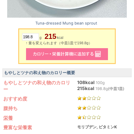
Tuna-dressed Mung bean sprout
215
g
kcal
↑ 量を変えられます（中皿1皿で198.8g）
もやしとツナの和え物のカロリー概要
もやしとツナの和え物のカロリ
108kcal
100g
215kcal
ー
198.8g
(中皿1皿)
おすすめ度
腹持ち
栄養
豊富な栄養素
モリブデン, ビタミンK