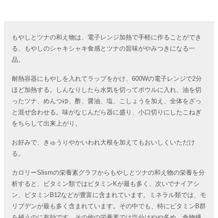
もやしとツナの和え物は、電子レンジ加熱で手軽に作ることができ
る、もやしのシャキシャキ食感とツナの旨味がやみつきになる一
品。
耐熱容器にもやしを入れてラップをかけ、600Wの電子レンジで2分
ほど加熱する。しんなりしたら水気を切ってボウルに入れ、油を切
ったツナ、めんつゆ、酢、醤油、塩、こしょうを加え、全体をざっ
と混ぜ合わせる。味がなじんだら器に盛り、小口切りにしたこねぎ
をちらして出来上がり。
お好みで、きゅうりやかいわれ大根を加えてもおいしくいただけ
る。
カロリーSlismの栄養素グラフからもやしとツナの和え物の栄養を分
析すると、ビタミン類ではビタミンKが最も多く、次いでナイアシ
ン、ビタミンB12などが豊富に含まれています。ミネラル類では、モ
リブデンが最も多く含まれています。その中でも、特にビタミンB群
を補うのに有効です。その他の栄養素では塩分はやや多め、食物繊