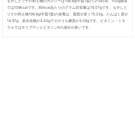
もやしとツナの和え物のカロリーは198.8g(中皿1皿)で215kcal、100g換算
では108kcalです。80kcalあたりのグラム目安量は74.07gです。もやしと
ツナの和え物198.8g(中皿1皿)の栄養は、脂質が多く15.33g、たんぱく質が
14.97g、炭水化物が4.43gでそのうち糖質が3.08gです。ビタミン・ミネ
ラルではモリブデンとビタミンKの成分が多いです。