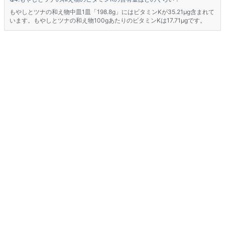
もやしとツナの和え物中皿1皿「198.8g」にはビタミンKが35.21μg含まれて
います。もやしとツナの和え物100gあたりのビタミンKは17.71μgです。