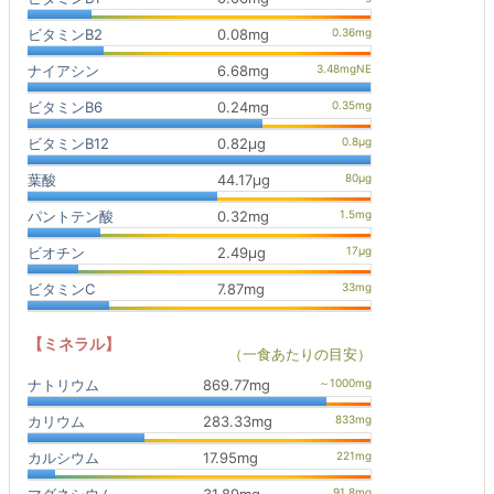
ビタミンB2
0.08mg
ナイアシン
6.68mg
ビタミンB6
0.24mg
ビタミンB12
0.82μg
葉酸
44.17μg
パントテン酸
0.32mg
ビオチン
2.49μg
ビタミンC
7.87mg
【ミネラル】
（一食あたりの目安）
ナトリウム
869.77mg
カリウム
283.33mg
カルシウム
17.95mg