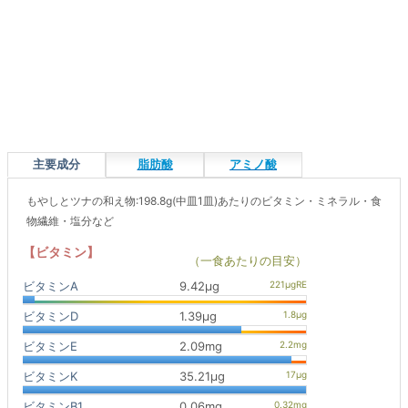
主要成分
脂肪酸
アミノ酸
もやしとツナの和え物:198.8g(中皿1皿)あたりのビタミン・ミネラル・食
物繊維・塩分など
【ビタミン】
（一食あたりの目安）
ビタミンA
9.42μg
ビタミンD
1.39μg
ビタミンE
2.09mg
ビタミンK
35.21μg
ビタミンB1
0.06mg