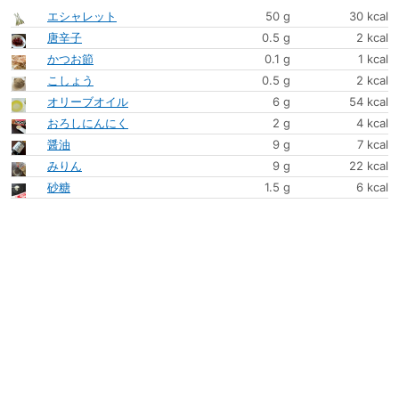
エシャレット
50 g
30 kcal
唐辛子
0.5 g
2 kcal
かつお節
0.1 g
1 kcal
こしょう
0.5 g
2 kcal
オリーブオイル
6 g
54 kcal
おろしにんにく
2 g
4 kcal
醤油
9 g
7 kcal
みりん
9 g
22 kcal
砂糖
1.5 g
6 kcal