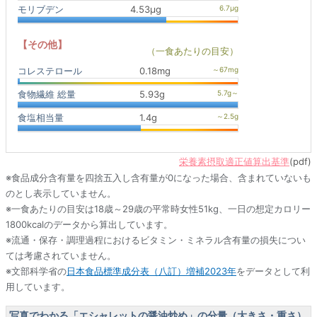
モリブデン
4.53μg
【その他】
（一食あたりの目安）
コレステロール
0.18mg
食物繊維 総量
5.93g
食塩相当量
1.4g
栄養素摂取適正値算出基準
(pdf)
※食品成分含有量を四捨五入し含有量が0になった場合、含まれていないも
のとし表示していません。
※一食あたりの目安は18歳～29歳の平常時女性51kg、一日の想定カロリー
1800kcalのデータから算出しています。
※流通・保存・調理過程におけるビタミン・ミネラル含有量の損失につい
ては考慮されていません。
※文部科学省の
日本食品標準成分表（八訂）増補2023年
をデータとして利
用しています。
写真でわかる「エシャレットの醤油炒め」の分量（大きさ・重さ）