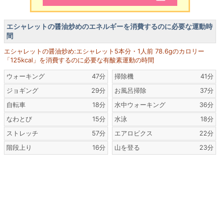
エシャレットの醤油炒めのエネルギーを消費するのに必要な運動時
間
エシャレットの醤油炒め:エシャレット5本分・1人前 78.6gのカロリー
「125kcal」を消費するのに必要な有酸素運動の時間
ウォーキング
47分
掃除機
41分
ジョギング
29分
お風呂掃除
37分
自転車
18分
水中ウォーキング
36分
なわとび
15分
水泳
18分
ストレッチ
57分
エアロビクス
22分
階段上り
16分
山を登る
23分