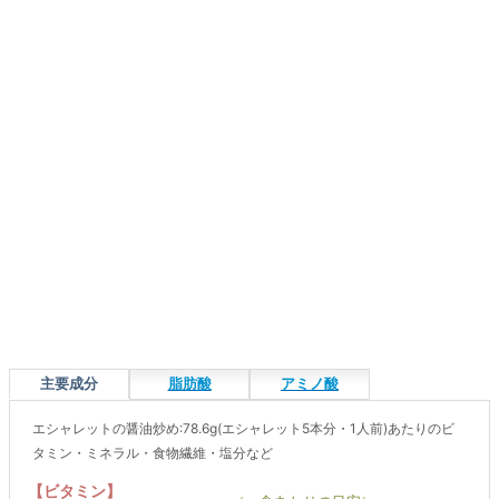
主要成分
脂肪酸
アミノ酸
エシャレットの醤油炒め:78.6g(エシャレット5本分・1人前)あたりのビ
タミン・ミネラル・食物繊維・塩分など
【ビタミン】