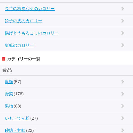
長芋の梅肉和えのカロリー
餃子の皮のカロリー
揚げとうもろこしのカロリー
板麩のカロリー
カテゴリーの一覧
食品
穀類
(57)
野菜
(178)
果物
(88)
いも・でん粉
(27)
砂糖・甘味
(22)