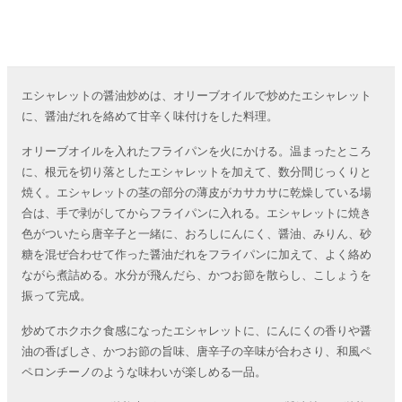
エシャレットの醤油炒めは、オリーブオイルで炒めたエシャレット
に、醤油だれを絡めて甘辛く味付けをした料理。
オリーブオイルを入れたフライパンを火にかける。温まったところ
に、根元を切り落としたエシャレットを加えて、数分間じっくりと
焼く。エシャレットの茎の部分の薄皮がカサカサに乾燥している場
合は、手で剥がしてからフライパンに入れる。エシャレットに焼き
色がついたら唐辛子と一緒に、おろしにんにく、醤油、みりん、砂
糖を混ぜ合わせて作った醤油だれをフライパンに加えて、よく絡め
ながら煮詰める。水分が飛んだら、かつお節を散らし、こしょうを
振って完成。
炒めてホクホク食感になったエシャレットに、にんにくの香りや醤
油の香ばしさ、かつお節の旨味、唐辛子の辛味が合わさり、和風ペ
ペロンチーノのような味わいが楽しめる一品。