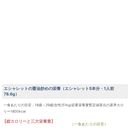
エシャレットの醤油炒めの栄養（エシャレット5本分・1人前
78.6g）
一食あたりの目安：18歳～29歳/女性/51kg/必要栄養量暫定値算出の基準カロ
リー1800kcal
【総カロリーと三大栄養素】
（一食あたりの目安）