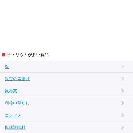
ナトリウムが多い食品
塩
銀杏の素揚げ
昆布茶
顆粒中華だし
コンソメ
風味調味料