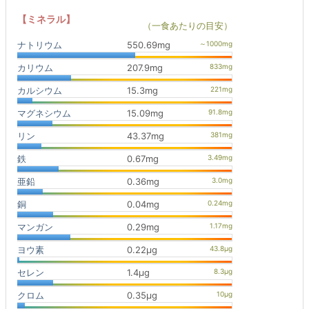
【ミネラル】
（一食あたりの目安）
ナトリウム
550.69mg
カリウム
207.9mg
カルシウム
15.3mg
マグネシウム
15.09mg
リン
43.37mg
鉄
0.67mg
亜鉛
0.36mg
銅
0.04mg
マンガン
0.29mg
ヨウ素
0.22μg
セレン
1.4μg
クロム
0.35μg