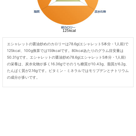
エシャレットの醤油炒めのカロリーは78.6g(エシャレット5本分・1人前)で
125kcal、100g換算では159kcalです。80kcalあたりのグラム目安量は
50.31gです。エシャレットの醤油炒め78.6g(エシャレット5本分・1人前)
の栄養は、炭水化物が多く16.36gでそのうち糖質が10.43g、脂質が6.2g、
たんぱく質が2.16gです。ビタミン・ミネラルではモリブデンとナトリウム
の成分が多いです。