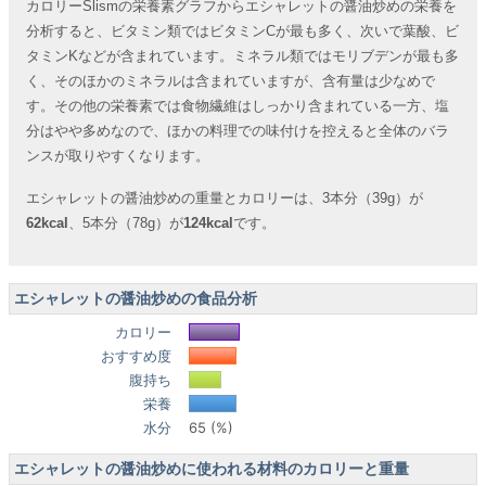
カロリーSlismの栄養素グラフからエシャレットの醤油炒めの栄養を
分析すると、ビタミン類ではビタミンCが最も多く、次いで葉酸、ビ
タミンKなどが含まれています。ミネラル類ではモリブデンが最も多
く、そのほかのミネラルは含まれていますが、含有量は少なめで
す。その他の栄養素では食物繊維はしっかり含まれている一方、塩
分はやや多めなので、ほかの料理での味付けを控えると全体のバラ
ンスが取りやすくなります。
エシャレットの醤油炒めの重量とカロリーは、3本分（39g）が
62kcal
、5本分（78g）が
124kcal
です。
エシャレットの醤油炒めの食品分析
カロリー
おすすめ度
腹持ち
栄養
水分
65 (%)
エシャレットの醤油炒めに使われる材料のカロリーと重量