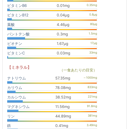
ビタミンB6
0.01mg
ビタミンB12
0.04μg
葉酸
4.46μg
パントテン酸
0.3mg
ビオチン
1.67μg
ビタミンC
0.03mg
【ミネラル】
（一食あたりの目安）
ナトリウム
57.35mg
カリウム
78.08mg
カルシウム
38.52mg
マグネシウム
11.56mg
リン
44.89mg
鉄
0.41mg