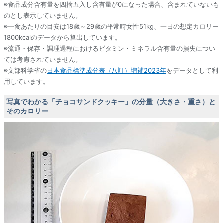
※食品成分含有量を四捨五入し含有量が0になった場合、含まれていないも
のとし表示していません。
※一食あたりの目安は18歳～29歳の平常時女性51kg、一日の想定カロリー
1800kcalのデータから算出しています。
※流通・保存・調理過程におけるビタミン・ミネラル含有量の損失につい
ては考慮されていません。
※文部科学省の
日本食品標準成分表（八訂）増補2023年
をデータとして利
用しています。
写真でわかる「チョコサンドクッキー」の分量（大きさ・重さ）と
そのカロリー