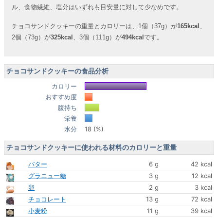
ル、食物繊維、塩分はいずれも目安量に対して少なめです。
チョコサンドクッキーの重量とカロリーは、1個（37g）が
165kcal
、
2個（73g）が
325kcal
、3個（111g）が
494kcal
です。
チョコサンドクッキーの食品分析
カロリー
おすすめ度
腹持ち
栄養
水分
18 (%)
チョコサンドクッキーに使われる材料のカロリーと重量
バター
6 g
42 kcal
グラニュー糖
3 g
12 kcal
卵
2 g
3 kcal
チョコレート
13 g
72 kcal
小麦粉
11 g
39 kcal