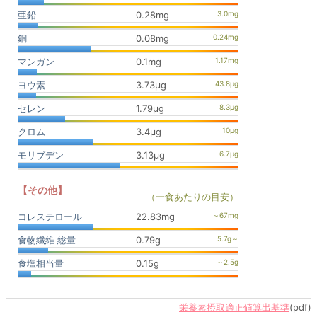
亜鉛
0.28mg
銅
0.08mg
マンガン
0.1mg
ヨウ素
3.73μg
セレン
1.79μg
クロム
3.4μg
モリブデン
3.13μg
【その他】
（一食あたりの目安）
コレステロール
22.83mg
食物繊維 総量
0.79g
食塩相当量
0.15g
栄養素摂取適正値算出基準
(pdf)