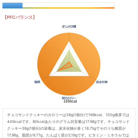
【PFCバランス】
チョコサンドクッキーのカロリーは38g(1個分)で169kcal、100g換算では
445kcalです。80kcalあたりのグラム目安量は17.98gです。チョコサンド
クッキー38g(1個分)の栄養は、炭水化物が多く18.75gでそのうち糖質が
17.96g、脂質が9.77g、たんぱく質が2.19gです。ビタミン・ミネラルでは