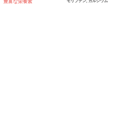
豊富な栄養素
モリブデン, カルシウム