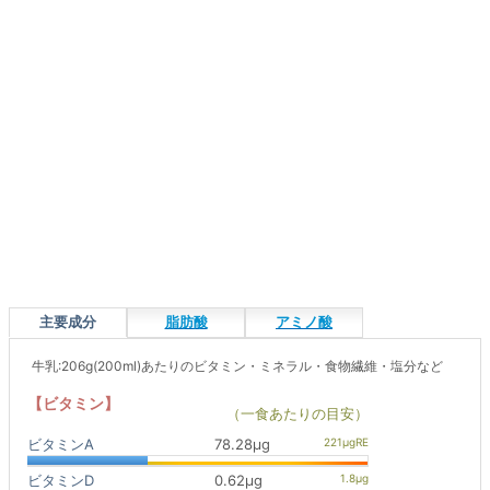
主要成分
脂肪酸
アミノ酸
牛乳:206g(200ml)あたりのビタミン・ミネラル・食物繊維・塩分など
【ビタミン】
（一食あたりの目安）
ビタミンA
78.28μg
ビタミンD
0.62μg