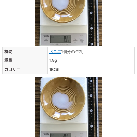
概要
ベニエ
1個分の牛乳
重量
1.9g
カロリー
1kcal