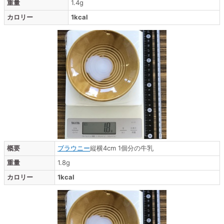
重量
1.4g
カロリー
1kcal
概要
ブラウニー
縦横4cm 1個分の牛乳
重量
1.8g
カロリー
1kcal