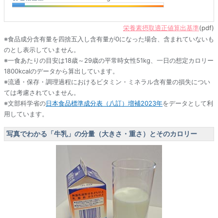
栄養素摂取適正値算出基準
(pdf)
※食品成分含有量を四捨五入し含有量が0になった場合、含まれていないも
のとし表示していません。
※一食あたりの目安は18歳～29歳の平常時女性51kg、一日の想定カロリー
1800kcalのデータから算出しています。
※流通・保存・調理過程におけるビタミン・ミネラル含有量の損失につい
ては考慮されていません。
※文部科学省の
日本食品標準成分表（八訂）増補2023年
をデータとして利
用しています。
写真でわかる「牛乳」の分量（大きさ・重さ）とそのカロリー