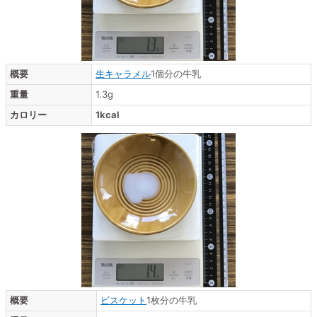
概要
生キャラメル
1個分の牛乳
重量
1.3g
カロリー
1kcal
概要
ビスケット
1枚分の牛乳