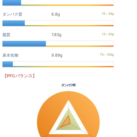
タンパク質
6.8g
脂質
7.83g
炭水化物
9.89g
【PFCバランス】