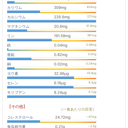
カリウム
309mg
カルシウム
226.6mg
マグネシウム
20.6mg
リン
191.58mg
鉄
0.04mg
亜鉛
0.82mg
銅
0.02mg
ヨウ素
32.96μg
セレン
6.18μg
モリブデン
8.24μg
【その他】
（一食あたりの目安）
コレステロール
24.72mg
食塩相当量
0.21g