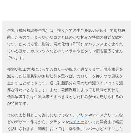
牛乳（成分無調整牛乳）は、搾りたての生乳を100％使用して加熱殺
菌したもので、まろやかなコクとほのかな甘みが特徴の身近な飲料
です。たんぱく質、脂質、炭水化物（PFC）がバランスよく含まれ
ているほか、カルシウムなどのミネラルやビタミン類も幅広く含ん
でいます。
種類や加工方法によってカロリーや風味が異なります。乳脂肪分を
減らした低脂肪乳や無脂肪乳を選べば、カロリーを抑えつつ風味を
生かすことができます。逆に乳脂肪分を高めた特濃タイプはより濃
厚な味わいとなります。また、殺菌温度によっても風味が変わり、
低温殺菌牛乳は生乳本来のすっきりとした甘みが強く感じられるの
が特徴です。
そのまま飲料として楽しむだけでなく、
プリン
やアイスクリームな
どのデザート作りから、グラタンや
シチュー
といった洋食まで幅広
く活用されます。調理においては、肉や魚、レバーなどの下ごしら