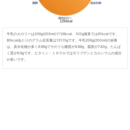
牛乳のカロリーは206g(200ml)で126kcal、100g換算では61kcalです。
80kcalあたりのグラム目安量は131.15gです。牛乳206g(200ml)の栄養
は、炭水化物が多く9.89gでそのうち糖質が9.89g、脂質が7.83g、たんぱ
く質が6.8gです。ビタミン・ミネラルではモリブデンとカルシウムの成分
が多いです。