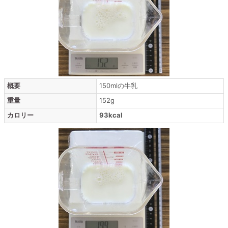
概要
150mlの牛乳
重量
152g
カロリー
93kcal