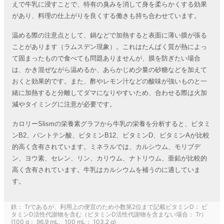
えで牛乳に浸すことで、特有の臭みを消して身を柔らかくする効果
があり、料理の仕上がりを良くする働きも持ち合わせています。
温める際の注意点として、鍋などで加熱すると表面に薄い膜が張る
ことがあります（ラムスデン現象）。これはたんぱく質が熱によっ
て固まったもので食べても問題ありませんが、膜を防ぎたい場合
は、かき混ぜながら温めるか、あらかじめ少量の砂糖などを加えて
おくと効果的です。また、酢やレモン汁などの酸味が強いものと一
緒に加熱すると分離してダマになりやすいため、合わせる際は火加
減やタイミングに注意が必要です。
カロリーSlismの栄養素グラフから牛乳の栄養を分析すると、ビタミ
ンB2、パントテン酸、ビタミンB12、ビタミンD、ビタミンAが比較
的高く含有されています。ミネラルでは、カルシウム、モリブデ
ン、ヨウ素、セレン、リン、カリウム、ナトリウム、亜鉛が比較的
高く含有されています。牛乳はカルシウムを補うのに適していま
す。
鉄： Trであるが、利用上の便宜のため小数第2位まで記載ビタミンD： ビ
タミンD活性代謝物を含む（ビタミンD活性代謝物を含まない場合： Tr）
(100 g： 96.9 mL、100 mL： 103.2 g)