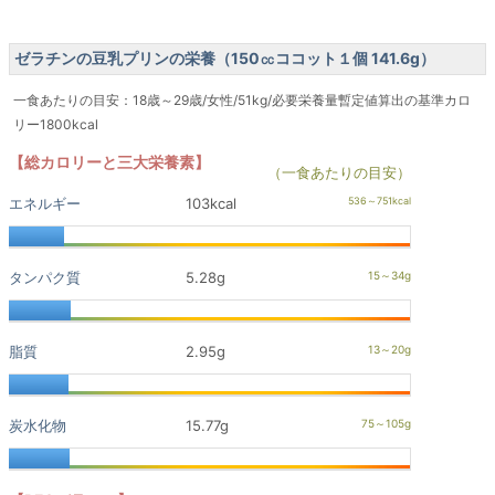
ゼラチンの豆乳プリンの栄養（150㏄ココット１個 141.6g）
一食あたりの目安：18歳～29歳/女性/51kg/必要栄養量暫定値算出の基準カロ
リー1800kcal
【総カロリーと三大栄養素】
（一食あたりの目安）
エネルギー
103kcal
タンパク質
5.28g
脂質
2.95g
炭水化物
15.77g