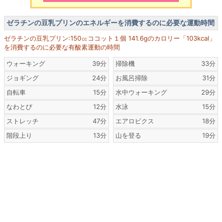
ゼラチンの豆乳プリンのエネルギーを消費するのに必要な運動時間
ゼラチンの豆乳プリン:150㏄ココット１個 141.6gのカロリー「103kcal」
を消費するのに必要な有酸素運動の時間
ウォーキング
39分
掃除機
33分
ジョギング
24分
お風呂掃除
31分
自転車
15分
水中ウォーキング
29分
なわとび
12分
水泳
15分
ストレッチ
47分
エアロビクス
18分
階段上り
13分
山を登る
19分