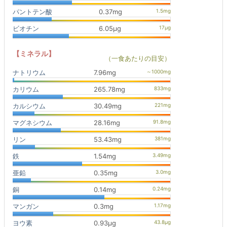
パントテン酸
0.37mg
ビオチン
6.05μg
【ミネラル】
（一食あたりの目安）
ナトリウム
7.96mg
カリウム
265.78mg
カルシウム
30.49mg
マグネシウム
28.16mg
リン
53.43mg
鉄
1.54mg
亜鉛
0.35mg
銅
0.14mg
マンガン
0.3mg
ヨウ素
0.93μg