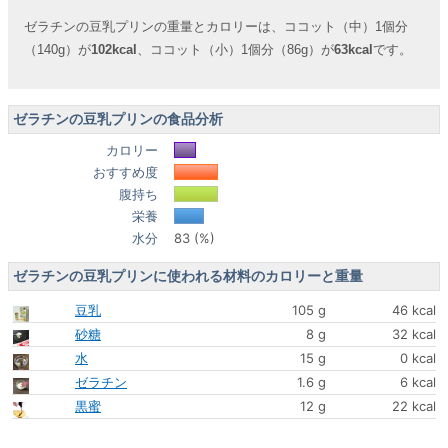
ゼラチンの豆乳プリンの重量とカロリーは、ココット（中）1個分
（140g）が
102kcal
、ココット（小）1個分（86g）が
63kcal
です。
ゼラチンの豆乳プリンの食品分析
カロリー
おすすめ度
腹持ち
栄養
水分
83 (%)
ゼラチンの豆乳プリンに使われる材料のカロリーと重量
豆乳
105 g
46 kcal
砂糖
8 g
32 kcal
水
15 g
0 kcal
ゼラチン
1.6 g
6 kcal
黒蜜
12 g
22 kcal