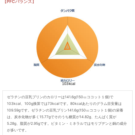
【PFCバランス】
ゼラチンの豆乳プリンのカロリーは141.6g(150㏄ココット１個)で
103kcal、100g換算では73kcalです。80kcalあたりのグラム目安量は
109.59gです。ゼラチンの豆乳プリン141.6g(150㏄ココット１個)の栄養
は、炭水化物が多く15.77gでそのうち糖質が14.82g、たんぱく質が
5.28g、脂質が2.95gです。ビタミン・ミネラルではモリブデンと銅の成分
が多いです。