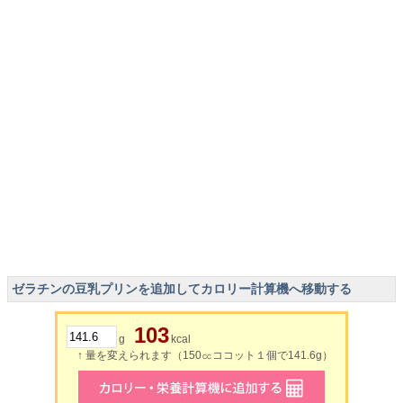
ゼラチンの豆乳プリンを追加してカロリー計算機へ移動する
103
g
kcal
↑ 量を変えられます（150㏄ココット１個で141.6g）