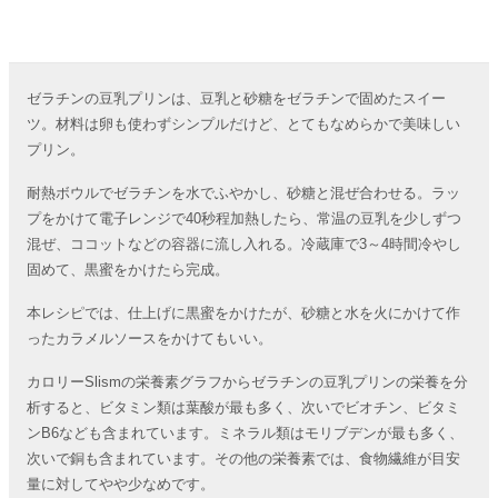
ゼラチンの豆乳プリンは、豆乳と砂糖をゼラチンで固めたスイー
ツ。材料は卵も使わずシンプルだけど、とてもなめらかで美味しい
プリン。
耐熱ボウルでゼラチンを水でふやかし、砂糖と混ぜ合わせる。ラッ
プをかけて電子レンジで40秒程加熱したら、常温の豆乳を少しずつ
混ぜ、ココットなどの容器に流し入れる。冷蔵庫で3～4時間冷やし
固めて、黒蜜をかけたら完成。
本レシピでは、仕上げに黒蜜をかけたが、砂糖と水を火にかけて作
ったカラメルソースをかけてもいい。
カロリーSlismの栄養素グラフからゼラチンの豆乳プリンの栄養を分
析すると、ビタミン類は葉酸が最も多く、次いでビオチン、ビタミ
ンB6なども含まれています。ミネラル類はモリブデンが最も多く、
次いで銅も含まれています。その他の栄養素では、食物繊維が目安
量に対してやや少なめです。