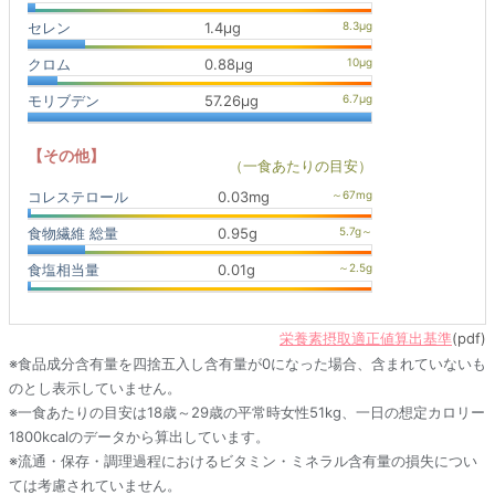
セレン
1.4μg
クロム
0.88μg
モリブデン
57.26μg
【その他】
（一食あたりの目安）
コレステロール
0.03mg
食物繊維 総量
0.95g
食塩相当量
0.01g
栄養素摂取適正値算出基準
(pdf)
※食品成分含有量を四捨五入し含有量が0になった場合、含まれていないも
のとし表示していません。
※一食あたりの目安は18歳～29歳の平常時女性51kg、一日の想定カロリー
1800kcalのデータから算出しています。
※流通・保存・調理過程におけるビタミン・ミネラル含有量の損失につい
ては考慮されていません。