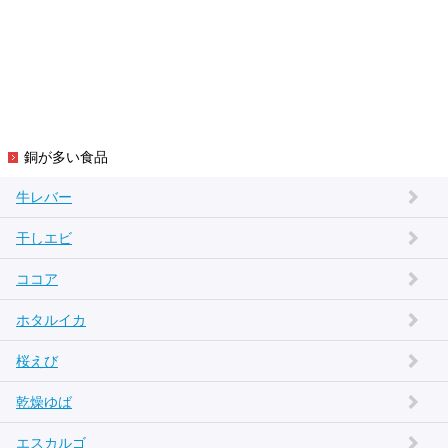
銅が多い食品
牛レバー
干しエビ
ココア
ホタルイカ
桜えび
乾燥ゆば
エスカルゴ