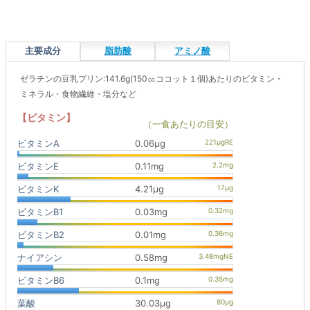
主要成分
脂肪酸
アミノ酸
ゼラチンの豆乳プリン:141.6g(150㏄ココット１個)あたりのビタミン・
ミネラル・食物繊維・塩分など
【ビタミン】
（一食あたりの目安）
ビタミンA
0.06μg
ビタミンE
0.11mg
ビタミンK
4.21μg
ビタミンB1
0.03mg
ビタミンB2
0.01mg
ナイアシン
0.58mg
ビタミンB6
0.1mg
葉酸
30.03μg