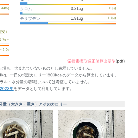
0.21μg
クロム
1.91μg
モリブデン
目安）
栄養素摂取適正値算出基準
(pdf)
た場合、含まれていないものとし表示していません。
1kg、一日の想定カロリー1800kcalのデータから算出しています。
ネラル・水分量の増減については考慮していません。
023年
をデータとして利用しています。
分量（大きさ・重さ）とそのカロリー