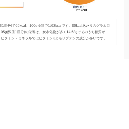
分)で65kcal、100g換算では62kcalです。80kcalあたりのグラム目
05g(深皿1皿分)の栄養は、炭水化物が多く14.58gでそのうち糖質が
6gです。ビタミン・ミネラルではビタミンKとモリブデンの成分が多いです。