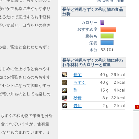
シャキ食感に、もずく酢のつ
seaweed salad
涼やかで食卓に爽やかな彩り
長芋と沖縄もずくの和え物の食品
分析
えるだけで完成するお手軽料
カロリー
軽い食感と、口当たりの良さ
おすすめ度
腹持ち
栄養
砂糖、醤油と合わせたもずく
水分
83 (%)
長芋と沖縄もずくの和え物に使わ
れる材料のカロリーと重量
り甘めに仕上げると食べやす
長芋
40 g
26 kcal
ねばを増強させるのもおすす
もずく
40 g
2 kcal
クセントになって後味がすっ
酢
15 g
4 kcal
ば軽い丼ものとしても楽しめ
砂糖
8 g
32 kcal
醤油
2 g
2 kcal
沖縄もずくの和え物の栄養を分析
く含まれていますが、含有量
ンなども含まれています。ミ