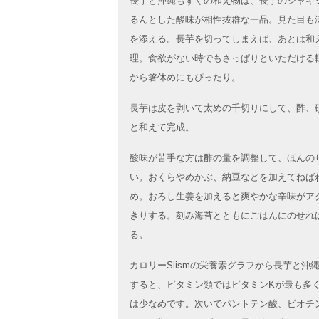
長芋と沖縄もずくの和え物は、長芋のシャキ
るんとした酸味が相性抜群な一品。見た目も
を添える。長芋を切ってしまえば、あとは和
理。食欲がない時でもさっぱりといただける
から箸休めにもぴったり。
長芋は皮を剥いて太めの千切りにして、酢、
と和えて完成。
酸味が苦手な方は酢の量を調整して、ほんの
い。おくらやめかぶ、納豆などを加えてねば
め。おろし生姜を加えると爽やかな辛味がア
きりする。刻み海苔とともにごはんにのせれ
る。
カロリーSlismの栄養素グラフから長芋と
すると、ビタミン類ではビタミンKが最も多
は少なめです。次いでパントテン酸、ビオチ