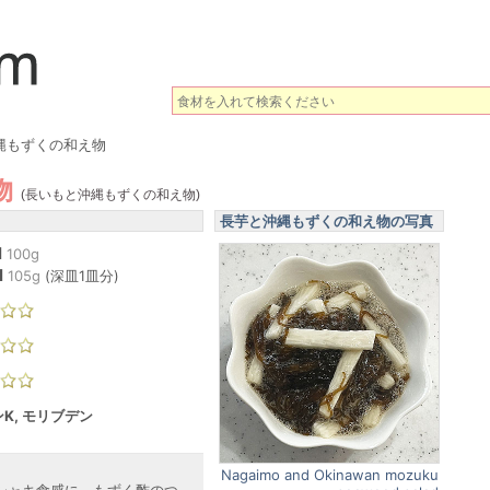
縄もずくの和え物
物
(長いもと沖縄もずくの和え物)
長芋と沖縄もずくの和え物の写真
l
100g
l
105
g
(
深皿1皿分
)
K, モリブデン
Nagaimo and Okinawan mozuku