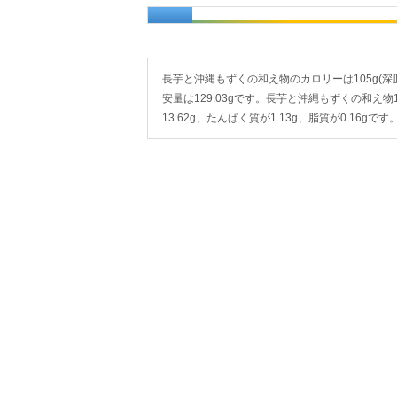
長芋と沖縄もずくの和え物のカロリーは105g(深皿1皿
安量は129.03gです。長芋と沖縄もずくの和え物1
13.62g、たんぱく質が1.13g、脂質が0.1