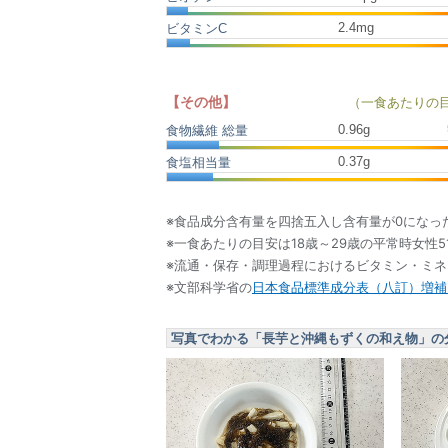
2.4mg
ビタミンC
【その他】
（一食あたりの
0.96
g
食物繊維 総量
0.37
g
食塩相当量
※食品成分含有量を四捨五入し含有量が0になっ
※一食あたりの目安は18歳～29歳の平常時女性5
※流通・保存・調理過程におけるビタミン・ミ
※文部科学省の
日本食品標準成分表（八訂）増補2
写真でわかる「長芋と沖縄もずくの和え物」の