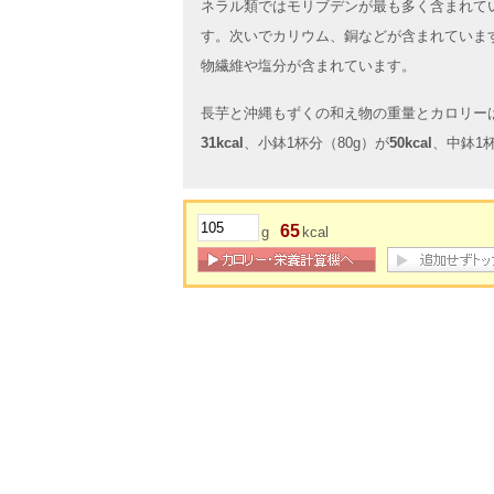
ネラル類ではモリブデンが最も多く含まれて
す。次いでカリウム、銅などが含まれていま
物繊維や塩分が含まれています。
長芋と沖縄もずくの和え物の重量とカロリーは
31kcal
、小鉢1杯分（80g）が
50kcal
、中鉢1杯
65
g
kcal