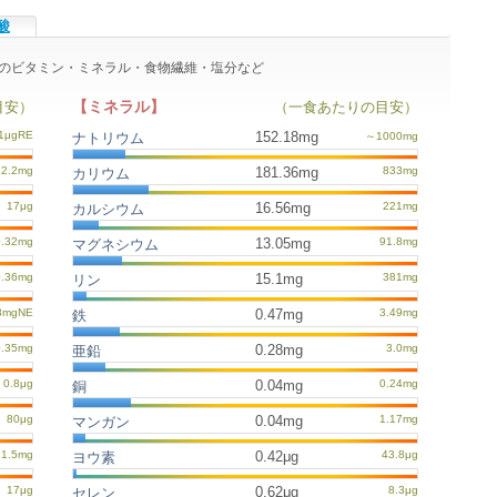
酸
たりのビタミン・ミネラル・食物繊維・塩分など
【ミネラル】
目安）
（一食あたりの目安）
152.18mg
ナトリウム
181.36mg
カリウム
16.56mg
カルシウム
13.05mg
マグネシウム
15.1mg
リン
0.47mg
鉄
0.28mg
亜鉛
0.04mg
銅
0.04mg
マンガン
0.42μg
ヨウ素
0.62μg
セレン