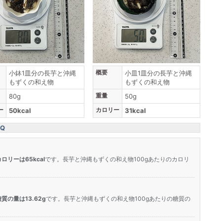
概要
小鉢1皿分の長芋と沖縄
小皿1皿分の長芋と沖縄
もずくの和え物
もずくの和え物
重量
80g
50g
ー
カロリー
50kcal
31kcal
Q
カロリーは65kcal
です。長芋と沖縄もずくの和え物100gあたりのカロリ
糖質の量は13.62g
です。長芋と沖縄もずくの和え物100gあたりの糖質の