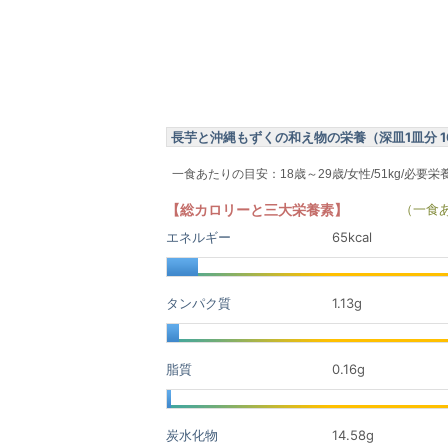
長芋と沖縄もずくの和え物の栄養（深皿1皿分 1
一食あたりの目安：18歳～29歳/女性/51kg/必要栄
【総カロリーと三大栄養素】
（一食
エネルギー
65kcal
タンパク質
1.13
g
脂質
0.16
g
炭水化物
14.58
g