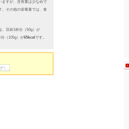
いますが、含有量は少なめで
す。その他の栄養素では、食
、豆鉢1杯分（50g）が
分（105g）が
65kcal
です。