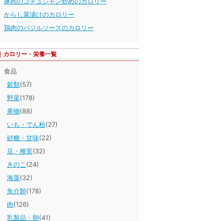
豚肉のコチュジャン炒めのカロリー
からし菜漬けのカロリー
鶏肉のバジルソースのカロリー
カロリー・栄養一覧
食品
穀類
(57)
野菜
(178)
果物
(88)
いも・でん粉
(27)
砂糖・甘味
(22)
豆・種実
(32)
きのこ
(24)
海藻
(32)
魚介類
(178)
肉
(126)
乳製品・卵
(41)