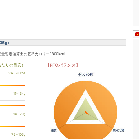
05g）
養量暫定値算出の基準カロリー1800kcal
あたりの目安）
【PFCバランス】