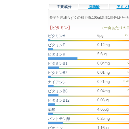
主要成分
脂肪酸
アミノ
長芋と沖縄もずくの和え物:105g(深皿1皿分)あ
【ビタミン】
（一食あたりの
6μg
ビタミンA
0.12mg
ビタミンE
5.6μg
ビタミンK
0.04mg
ビタミンB1
0.01mg
ビタミンB2
0.21mg
ナイアシン
0.04mg
ビタミンB6
0.06μg
ビタミンB12
4.66μg
葉酸
0.25mg
パントテン酸
1.16μg
ビオチン