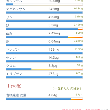
カルシウム
20.9mg
マグネシウム
242mg
リン
429mg
鉄
3.3mg
亜鉛
2.42mg
銅
0.64mg
マンガン
1.29mg
セレン
14.3μg
クロム
3.3μg
モリブデン
47.3μg
【その他】
（一食あたりの目安）
食物繊維 総量
4.84g