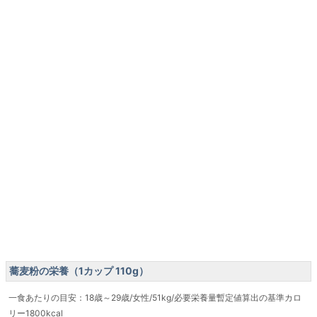
蕎麦粉の栄養（1カップ 110g）
一食あたりの目安：18歳～29歳/女性/51kg/必要栄養量暫定値算出の基準カロ
リー1800kcal