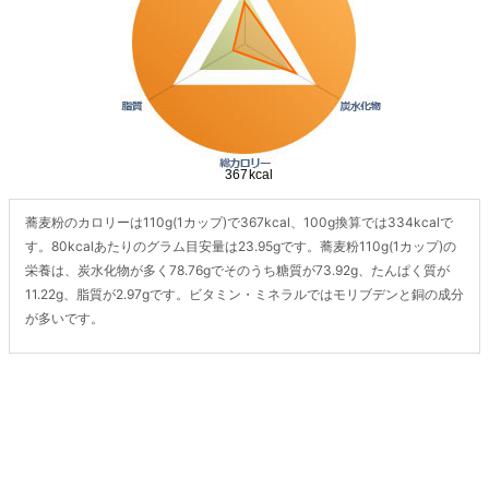
蕎麦粉のカロリーは110g(1カップ)で367kcal、100g換算では334kcalで
す。80kcalあたりのグラム目安量は23.95gです。蕎麦粉110g(1カップ)の
栄養は、炭水化物が多く78.76gでそのうち糖質が73.92g、たんぱく質が
11.22g、脂質が2.97gです。ビタミン・ミネラルではモリブデンと銅の成分
が多いです。