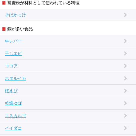
蕎麦粉が材料として使われている料理
そばかっけ
銅が多い食品
牛レバー
干しエビ
ココア
ホタルイカ
桜えび
乾燥ゆば
エスカルゴ
イイダコ