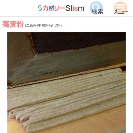
蕎麦粉
(二番粉/中層粉/そば粉)