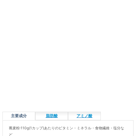
主要成分
脂肪酸
アミノ酸
蕎麦粉:110g(1カップ)あたりのビタミン・ミネラル・食物繊維・塩分な
ど