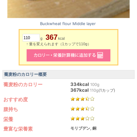
Buckwheat flour Middle layer
367
g
kcal
↑ 量を変えられます（1カップで110g）
蕎麦粉のカロリー概要
蕎麦粉のカロリー
334kcal
100g
367kcal
110g
(1カップ)
おすすめ度
腹持ち
栄養
豊富な栄養素
モリブデン, 銅