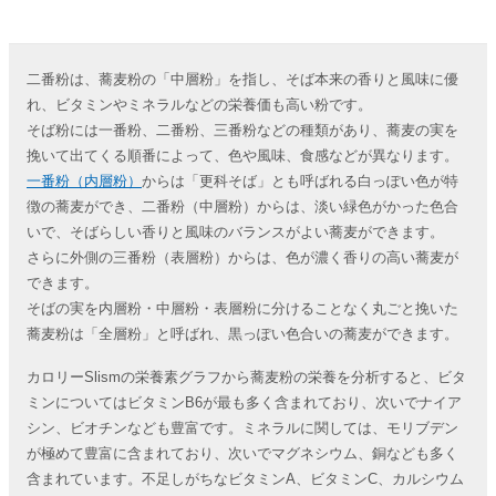
二番粉は、蕎麦粉の「中層粉」を指し、そば本来の香りと風味に優
れ、ビタミンやミネラルなどの栄養価も高い粉です。
そば粉には一番粉、二番粉、三番粉などの種類があり、蕎麦の実を
挽いて出てくる順番によって、色や風味、食感などが異なります。
一番粉（内層粉）
からは「更科そば」とも呼ばれる白っぽい色が特
徴の蕎麦ができ、二番粉（中層粉）からは、淡い緑色がかった色合
いで、そばらしい香りと風味のバランスがよい蕎麦ができます。
さらに外側の三番粉（表層粉）からは、色が濃く香りの高い蕎麦が
できます。
そばの実を内層粉・中層粉・表層粉に分けることなく丸ごと挽いた
蕎麦粉は「全層粉」と呼ばれ、黒っぽい色合いの蕎麦ができます。
カロリーSlismの栄養素グラフから蕎麦粉の栄養を分析すると、ビタ
ミンについてはビタミンB6が最も多く含まれており、次いでナイア
シン、ビオチンなども豊富です。ミネラルに関しては、モリブデン
が極めて豊富に含まれており、次いでマグネシウム、銅なども多く
含まれています。不足しがちなビタミンA、ビタミンC、カルシウム