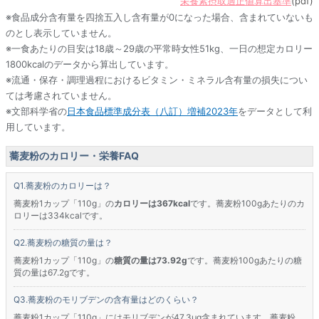
栄養素摂取適正値算出基準
(pdf)
※食品成分含有量を四捨五入し含有量が0になった場合、含まれていないも
のとし表示していません。
※一食あたりの目安は18歳～29歳の平常時女性51kg、一日の想定カロリー
1800kcalのデータから算出しています。
※流通・保存・調理過程におけるビタミン・ミネラル含有量の損失につい
ては考慮されていません。
※文部科学省の
日本食品標準成分表（八訂）増補2023年
をデータとして利
用しています。
蕎麦粉のカロリー・栄養FAQ
蕎麦粉のカロリーは？
蕎麦粉1カップ「110g」の
カロリーは367kcal
です。蕎麦粉100gあたりのカ
ロリーは334kcalです。
蕎麦粉の糖質の量は？
蕎麦粉1カップ「110g」の
糖質の量は73.92g
です。蕎麦粉100gあたりの糖
質の量は67.2gです。
蕎麦粉のモリブデンの含有量はどのくらい？
蕎麦粉1カップ「110g」にはモリブデンが47.3μg含まれています。蕎麦粉