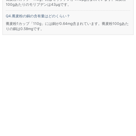
100gあたりのモリブデンは43μgです。
蕎麦粉の銅の含有量はどのくらい？
蕎麦粉1カップ「110g」には銅が0.64mg含まれています。蕎麦粉100gあた
りの銅は0.58mgです。