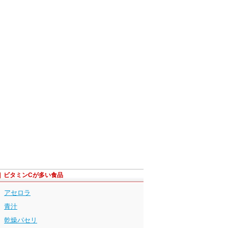
ビタミンCが多い食品
アセロラ
青汁
乾燥パセリ