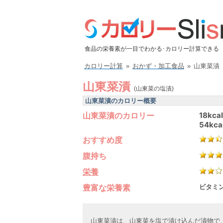
食品の栄養素が一目でわかる･カロリー計算できる
カロリー計算
»
おかず・加工食品
»
山東菜漬
山東菜漬
(山東菜の塩漬)
山東菜漬のカロリー概要
山東菜漬のカロリー
18kcal
54kca
おすすめ度
腹持ち
栄養
豊富な栄養素
ビタミン
山東菜漬は、山東菜を塩で漬け込んだ漬物で