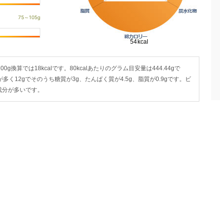
00g換算では18kcalです。80kcalあたりのグラム目安量は444.44gで
が多く12gでそのうち糖質が3g、たんぱく質が4.5g、脂質が0.9gです。ビ
成分が多いです。