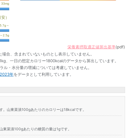
目安）
栄養素摂取適正値算出基準
(pdf)
た場合、含まれていないものとし表示していません。
1kg、一日の想定カロリー1800kcalのデータから算出しています。
ネラル・水分量の増減については考慮していません。
023年
をデータとして利用しています。
す。山東菜漬100gあたりのカロリーは18kcalです。
山東菜漬100gあたりの糖質の量は1gです。