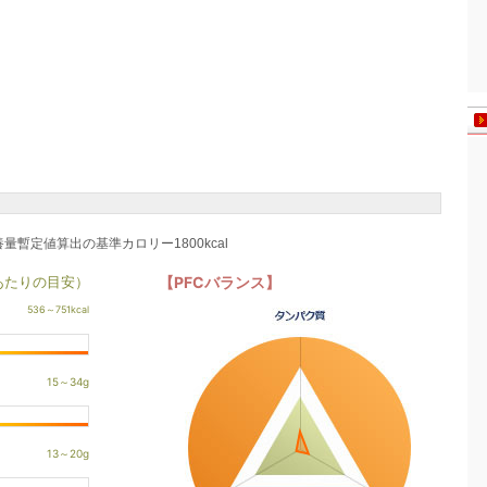
養量暫定値算出の基準カロリー1800kcal
あたりの目安）
【PFCバランス】