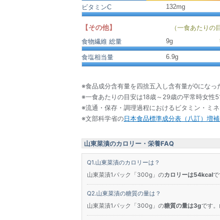
132mg
ビタミンC
【その他】
（一食あたりの
9
g
食物繊維 総量
6.9
g
食塩相当量
※食品成分含有量を四捨五入し含有量が0になっ
※一食あたりの目安は18歳～29歳の平常時女性5
※流通・保存・調理過程におけるビタミン・ミ
※文部科学省の
日本食品標準成分表（八訂）増補2
山東菜漬のカロリー・栄養FAQ
山東菜漬のカロリーは？
山東菜漬1パック「300g」の
カロリーは54kcal
で
山東菜漬の糖質の量は？
山東菜漬1パック「300g」の
糖質の量は3g
です。