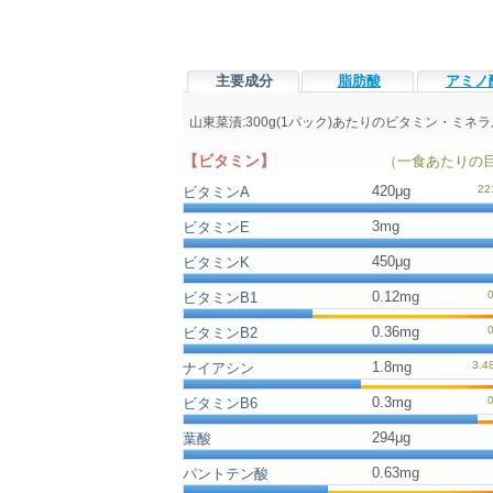
主要成分
脂肪酸
アミノ
山東菜漬:300g(1パック)あたりのビタミン・ミ
【ビタミン】
（一食あたりの
420μg
ビタミンA
3mg
ビタミンE
450μg
ビタミンK
0.12mg
ビタミンB1
0.36mg
ビタミンB2
1.8mg
ナイアシン
0.3mg
ビタミンB6
294μg
葉酸
0.63mg
パントテン酸