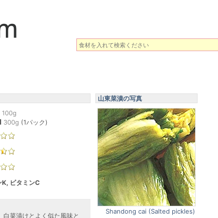
山東菜漬の写真
100g
l
300
g
(
1パック
)
K, ビタミンC
Shandong cai (Salted pickles)
、白菜漬けとよく似た風味と