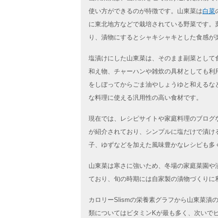
使い方ができるのが特徴です。山東菜は
白菜
に東北地方などで栽培されている野菜です。
り、漬物にするとシャキシャキとした食感が
塩漬けにした山東菜は、そのまま副菜として
和え物、チャーハンや雑炊の具材としても利
をしぼってからごま油やしょうゆと和えるな
な料理に使える汎用性の高い食材です。
現在では、レシピサイトや家庭料理のブログ
が紹介されており、シンプルに塩だけで漬け
子、ゆずなどを加えた風味豊かなレシピも多
山東菜は寒さに強いため、冬場の家庭菜園や
ており、旬の時期には自家製の漬物づくりに
カロリーSlismの栄養素グラフから山東菜
類についてはビタミンKが最も多く、次いで