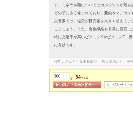
す。ミネラル類についてはカルシウムが最も
どの順に多く含まれており、亜鉛やマンガン
栄養素では、塩分が目安量を大きく超えてい
しましょう。また、食物繊維も非常に豊富に
特に充足率が高いビタミンKやビタミンC、
に有効です。
別名： さんとうな廃棄部位： 株元水洗いし、手搾り
54
g
kcal