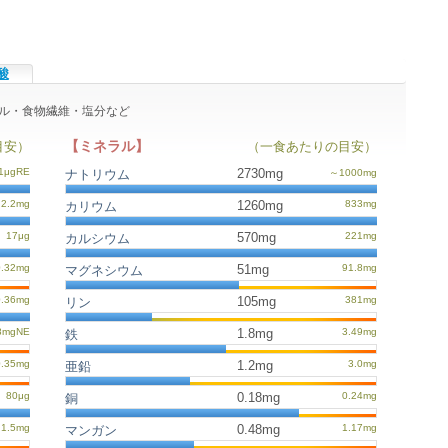
酸
ネラル・食物繊維・塩分など
【ミネラル】
目安）
（一食あたりの目安）
2730mg
ナトリウム
1260mg
カリウム
570mg
カルシウム
51mg
マグネシウム
105mg
リン
1.8mg
鉄
1.2mg
亜鉛
0.18mg
銅
0.48mg
マンガン