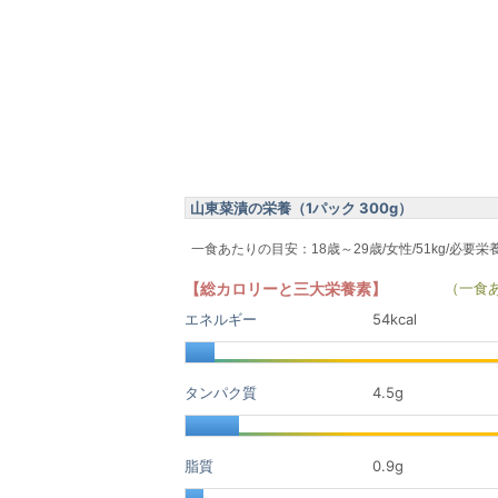
山東菜漬の栄養（1パック 300g）
一食あたりの目安：18歳～29歳/女性/51kg/必要栄
【総カロリーと三大栄養素】
（一食
エネルギー
54kcal
タンパク質
4.5
g
脂質
0.9
g