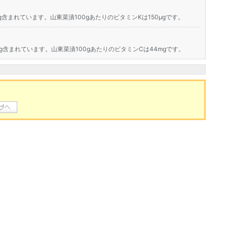
g含まれています。山東菜漬100gあたりのビタミンKは150μgです。
mg含まれています。山東菜漬100gあたりのビタミンCは44mgです。