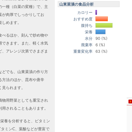
山東菜漬の食品分析
の一種（白菜の変種）で、主
カロリー
葉が肉厚でしっかりしてお
おすすめ度
楽しめます。
腹持ち
栄養
食べるほか、刻んで炒め物や
水分
90 (%)
用できます。また、軽く水気
廃棄率
6 (%)
ど、アレンジ次第でさまざま
重量変化率
63 (%)
などでも、山東菜漬の作り方
る方法のほか、昆布や唐辛
く見られます。
漬物用野菜としても重宝され
利用されることもあります。
漬の栄養を分析すると、ビタミン
ビタミンC、葉酸などが豊富で