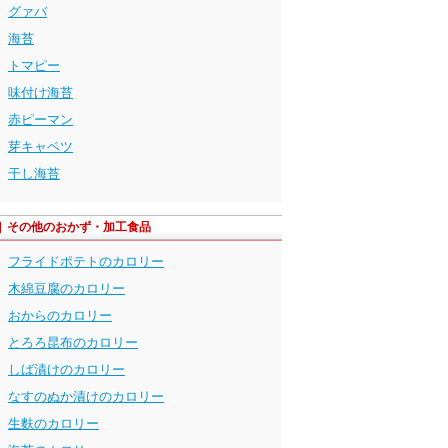
グァバ
海苔
トマピー
味付け海苔
赤ピーマン
芽キャベツ
干し海苔
その他のおかず・加工食品
フライドポテトのカロリー
木綿豆腐のカロリー
おからのカロリー
とろろ昆布のカロリー
しば漬けのカロリー
なすのぬか漬けのカロリー
生麩のカロリー