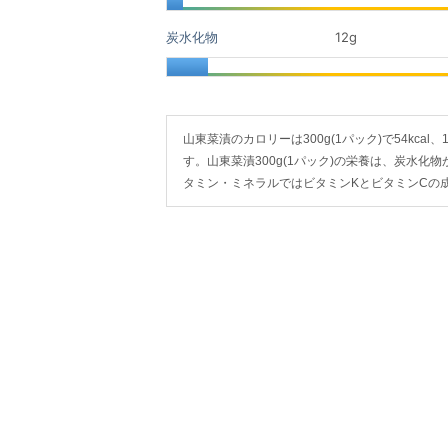
炭水化物
12
g
山東菜漬のカロリーは300g(1パック)で54kcal、1
す。山東菜漬300g(1パック)の栄養は、炭水化物
タミン・ミネラルではビタミンKとビタミンCの