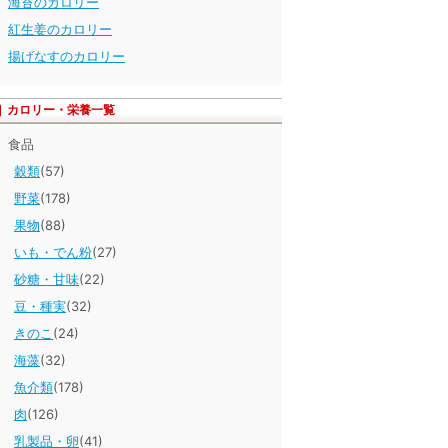
海苔のカロリー
紅生姜のカロリー
揚げなすのカロリー
カロリー・栄養一覧
食品
穀類
(57)
野菜
(178)
果物
(88)
いも・でん粉
(27)
砂糖・甘味
(22)
豆・種実
(32)
きのこ
(24)
海藻
(32)
魚介類
(178)
肉
(126)
乳製品・卵
(41)