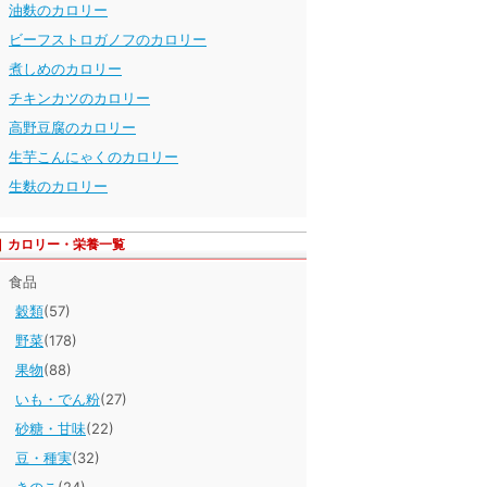
油麩のカロリー
ビーフストロガノフのカロリー
煮しめのカロリー
チキンカツのカロリー
高野豆腐のカロリー
生芋こんにゃくのカロリー
生麩のカロリー
カロリー・栄養一覧
食品
穀類
(57)
野菜
(178)
果物
(88)
いも・でん粉
(27)
砂糖・甘味
(22)
豆・種実
(32)