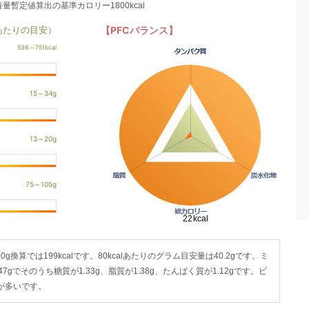
養量暫定値算出の基準カロリー1800kcal
あたりの目安）
【PFCバランス】
00g換算では199kcalです。80kcalあたりのグラム目安量は40.2gです。ミ
7gでそのうち糖質が1.33g、脂質が1.38g、たんぱく質が1.12gです。ビ
が多いです。