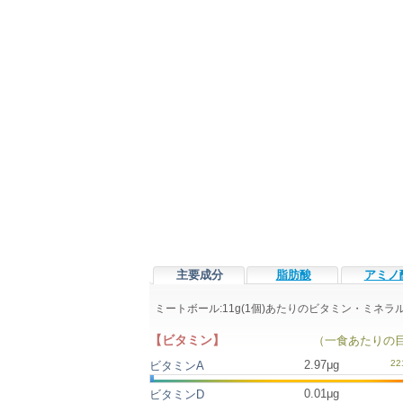
主要成分
脂肪酸
アミノ
ミートボール:11g(1個)あたりのビタミン・ミネ
【ビタミン】
（一食あたりの
2.97μg
ビタミンA
0.01μg
ビタミンD