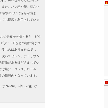
われ、風味を高めるためにス
。また、パン粉や卵、刻んだ
食感や味わいに深みが出ま
しても幅広く利用されていま
ボールの栄養を分析すると、ビタ
、ビタミンEなどの順に含まれ
いるものはありませんでし
、次いでセレン、ナトリウム
的特徴があるほど含まれてい
では塩分、コレステロール、
量の範囲内となっています。
）が
76kcal
、6個（75g）が