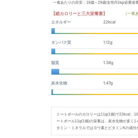
一食あたりの目安：18歳～29歳/女性/51kg/必要栄
【総カロリーと三大栄養素】
（一食
エネルギー
22kcal
タンパク質
1.12
g
脂質
1.38
g
炭水化物
1.47
g
ミートボールのカロリーは11g(1個)で22kcal、1
ートボール11g(1個)の栄養は、炭水化物が多く1.4
タミン・ミネラルではヨウ素とビタミンKの成分