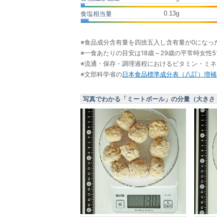
0.13
g
食塩相当量
※食品成分含有量を四捨五入し含有量が0になっ
※一食あたりの目安は18歳～29歳の平常時女性5
※流通・保存・調理過程におけるビタミン・ミ
※文部科学省の
日本食品標準成分表（八訂）増補2
写真でわかる「ミートボール」の分量（大きさ