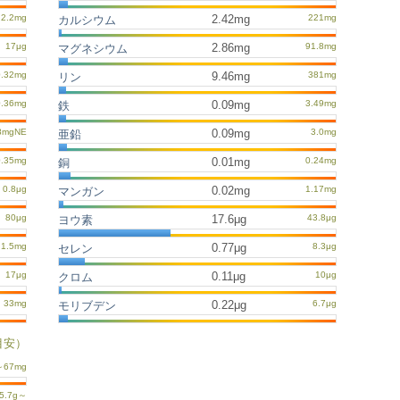
2.42mg
カルシウム
2.86mg
マグネシウム
9.46mg
リン
0.09mg
鉄
0.09mg
亜鉛
0.01mg
銅
0.02mg
マンガン
17.6μg
ヨウ素
0.77μg
セレン
0.11μg
クロム
0.22μg
モリブデン
目安）