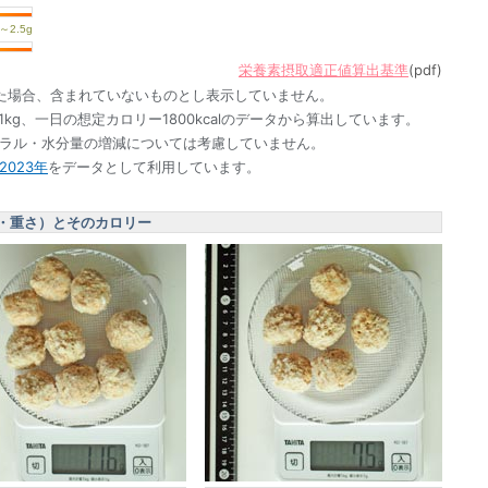
栄養素摂取適正値算出基準
(pdf)
た場合、含まれていないものとし表示していません。
1kg、一日の想定カロリー1800kcalのデータから算出しています。
ネラル・水分量の増減については考慮していません。
023年
をデータとして利用しています。
・重さ）とそのカロリー