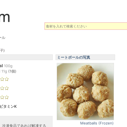
ール
子)
ミートボールの写真
al
100g
l
11
g
(
1個
)
 ビタミンK
Meatballs (Frozen)
、冷凍食品であれば解凍する