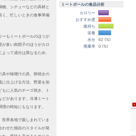
ミートボールの食品分析
鍋物、シチューなどの具材と
カロリー
高く、忙しいときの食事準備
おすすめ度
腹持ち
栄養
リーもミートボールのほうが
水分
62 (%)
質が多い肉団子のほうがカロ
廃棄率
0 (%)
によって成分は異なるため、
の具や味噌汁の具、卵焼きの
風に仕上げる方法、野菜を加
どもに人気のチーズ焼き、ト
などがあります。冷凍ミート
調理の時短にもなります。
、世界各地で親しまれていま
合わせた独自のスタイルが発