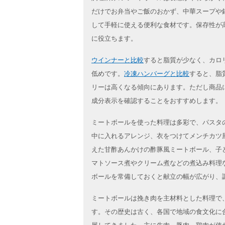
だけでお弁当やご飯のおかず、中華スープや
して手軽に使える便利な食材です。保存性が
に役立ちます。
ウインナーと比較
すると脂質が少なく、カロ
低めです。
冷凍ハンバーグと比較
すると、脂
リーは高くなる傾向にあります。ただし商品
成分表示を確認することをおすすめします。
ミートボールを使った料理は多彩で、パスタ
中に入れるアレンジ、衣をつけてメンチカツ
えた甘酢あんかけの酢豚風ミートボール、子
マトソース煮やクリーム煮などの煮込み料理
ボールを常備しておくと献立の幅が広がり、
ミートボールは挽き肉を主材料とした料理で
す。その歴史は古く、各国で地域の食文化に