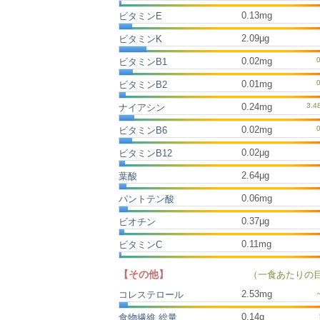
0.13mg
ビタミンE
2.09μg
ビタミンK
0.02mg
ビタミンB1
0.01mg
ビタミンB2
0.24mg
ナイアシン
0.02mg
ビタミンB6
0.02μg
ビタミンB12
2.64μg
葉酸
0.06mg
パントテン酸
0.37μg
ビオチン
0.11mg
ビタミンC
【その他】
（一食あたりの
2.53
mg
コレステロール
0.14
g
食物繊維 総量