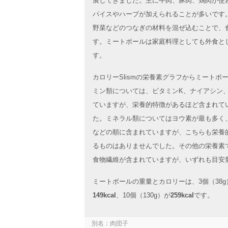
展してきました。主に牛肉、豚肉、鶏肉が使
パイスやハーブが加えられることが多いです
野菜などのつなぎの材料を混ぜ込むことで、
す。ミートボールは家庭料理としても外食と
す。
カロリーSlismの栄養素グラフからミート
ミン類については、ビタミンK、ナイアシン
ていますが、栄養的特徴があるほど含まれて
た。ミネラル類についてはヨウ素が最も多く
などの順に含まれていますが、こちらも栄養
るものはありませんでした。その他の栄養素
食物繊維が含まれていますが、いずれも目安
ミートボールの重量とカロリーは、3個（38g
149kcal
、10個（130g）が
259kcal
です。
別名：肉団子