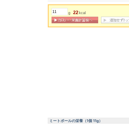
22
g
kcal
ミートボールの栄養（1個 11g）