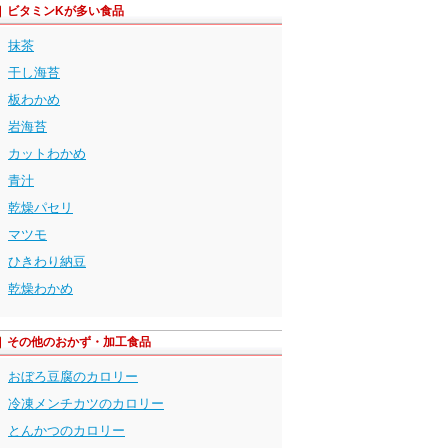
ビタミンKが多い食品
抹茶
干し海苔
板わかめ
岩海苔
カットわかめ
青汁
乾燥パセリ
マツモ
ひきわり納豆
乾燥わかめ
その他のおかず・加工食品
おぼろ豆腐のカロリー
冷凍メンチカツのカロリー
とんかつのカロリー