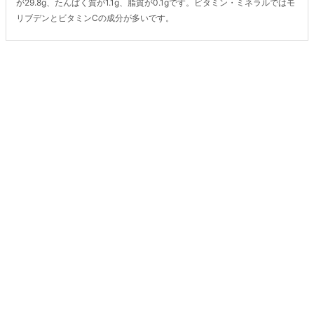
が29.8g、たんぱく質が1.1g、脂質が0.1gです。ビタミン・ミネラルではモ
リブデンとビタミンCの成分が多いです。