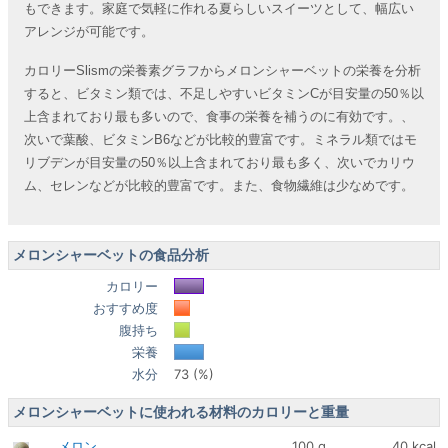
もできます。家庭で気軽に作れる夏らしいスイーツとして、幅広い
アレンジが可能です。
カロリーSlismの栄養素グラフからメロンシャーベットの栄養を分析
すると、ビタミン類では、不足しやすいビタミンCが目安量の50％以
上含まれており最も多いので、食事の栄養を補うのに有効です。、
次いで葉酸、ビタミンB6などが比較的豊富です。ミネラル類ではモ
リブデンが目安量の50％以上含まれており最も多く、次いでカリウ
ム、セレンなどが比較的豊富です。また、食物繊維は少なめです。
メロンシャーベットの食品分析
カロリー
おすすめ度
腹持ち
栄養
水分
73 (%)
メロンシャーベットに使われる材料のカロリーと重量
メロン
100 g
40 kcal