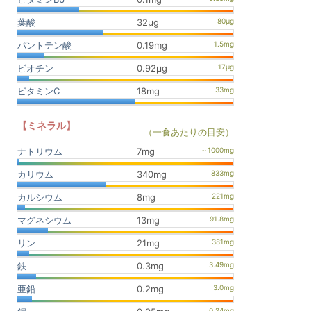
葉酸
32μg
パントテン酸
0.19mg
ビオチン
0.92μg
ビタミンC
18mg
【ミネラル】
（一食あたりの目安）
ナトリウム
7mg
カリウム
340mg
カルシウム
8mg
マグネシウム
13mg
リン
21mg
鉄
0.3mg
亜鉛
0.2mg