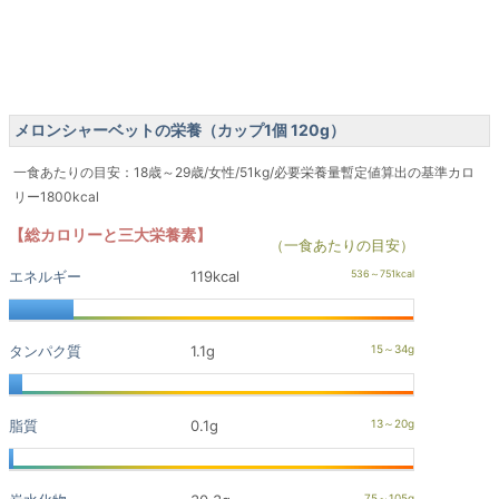
メロンシャーベットの栄養（カップ1個 120g）
一食あたりの目安：18歳～29歳/女性/51kg/必要栄養量暫定値算出の基準カロ
リー1800kcal
【総カロリーと三大栄養素】
（一食あたりの目安）
エネルギー
119kcal
タンパク質
1.1g
脂質
0.1g