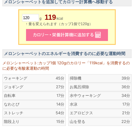
メロンシャーベットを追加してカロリー計算機へ移動する
119
g
kcal
↑ 量を変えられます（カップ1個で120g）
メロンシャーベットのエネルギーを消費するのに必要な運動時間
メロンシャーベット:カップ1個 120gのカロリー「119kcal」を消費するの
に必要な有酸素運動の時間
ウォーキング
45分
掃除機
39分
ジョギング
27分
お風呂掃除
36分
自転車
17分
水中ウォーキング
34分
なわとび
14分
水泳
17分
ストレッチ
54分
エアロビクス
21分
階段上り
15分
山を登る
22分