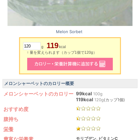
Melon Sorbet
119
g
kcal
↑ 量を変えられます（カップ1個で120g）
メロンシャーベットのカロリー概要
メロンシャーベットのカロリー
99kcal
100g
119kcal
120g
(カップ1個)
おすすめ度
腹持ち
栄養
豊富な栄養素
モリブデン, ビタミンC