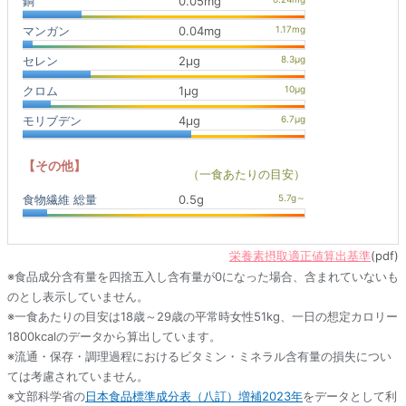
銅
0.05mg
マンガン
0.04mg
セレン
2μg
クロム
1μg
モリブデン
4μg
【その他】
（一食あたりの目安）
食物繊維 総量
0.5g
栄養素摂取適正値算出基準
(pdf)
※食品成分含有量を四捨五入し含有量が0になった場合、含まれていないも
のとし表示していません。
※一食あたりの目安は18歳～29歳の平常時女性51kg、一日の想定カロリー
1800kcalのデータから算出しています。
※流通・保存・調理過程におけるビタミン・ミネラル含有量の損失につい
ては考慮されていません。
※文部科学省の
日本食品標準成分表（八訂）増補2023年
をデータとして利