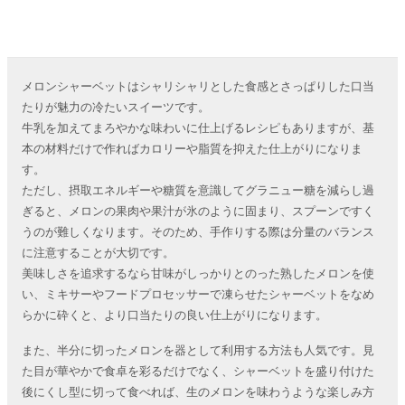
メロンシャーベットはシャリシャリとした食感とさっぱりした口当
たりが魅力の冷たいスイーツです。
牛乳を加えてまろやかな味わいに仕上げるレシピもありますが、基
本の材料だけで作ればカロリーや脂質を抑えた仕上がりになりま
す。
ただし、摂取エネルギーや糖質を意識してグラニュー糖を減らし過
ぎると、メロンの果肉や果汁が氷のように固まり、スプーンですく
うのが難しくなります。そのため、手作りする際は分量のバランス
に注意することが大切です。
美味しさを追求するなら甘味がしっかりとのった熟したメロンを使
い、ミキサーやフードプロセッサーで凍らせたシャーベットをなめ
らかに砕くと、より口当たりの良い仕上がりになります。
また、半分に切ったメロンを器として利用する方法も人気です。見
た目が華やかで食卓を彩るだけでなく、シャーベットを盛り付けた
後にくし型に切って食べれば、生のメロンを味わうような楽しみ方