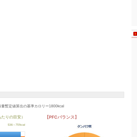
養量暫定値算出の基準カロリー1800kcal
あたりの目安）
【PFCバランス】