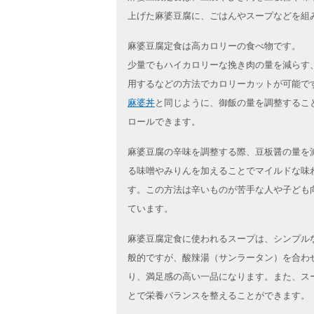
上げた麻婆豆腐に、ごはんやスープなどを組
麻婆豆腐定食は高カロリーの食べ物です。
少量でもハイカロリーな挽き肉の量を減らす
用するなどの方法でカロリーカットが可能で
麻婆丼
と同じように、御飯の量を調整するこ
ロールできます。
麻婆豆腐の辛味を調整する際、豆板醤の量を
る味噌やみりんを加えることでマイルドな味
す。この方法は辛いものが苦手な人や子ども
ています。
麻婆豆腐定食に使われるスープは、シンプル
般的ですが、酸辣湯（サンラータン）を合わ
り、満足感の高い一品になります。また、ス
とで栄養バランスを整えることができます。