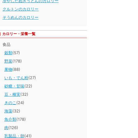
冷やしたぬきうどんのカロリー
クルトンのカロリー
そうめんのカロリー
カロリー・栄養一覧
食品
穀類
(57)
野菜
(178)
果物
(88)
いも・でん粉
(27)
砂糖・甘味
(22)
豆・種実
(32)
きのこ
(24)
海藻
(32)
魚介類
(178)
肉
(126)
乳製品・卵
(41)