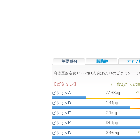
主要成分
脂肪酸
アミノ
麻婆豆腐定食:655.7g(1人前)あたりのビタミン
【ビタミン】
（一食あたりの
77.63μg
ビタミンA
1.44μg
ビタミンD
2.1mg
ビタミンE
34.1μg
ビタミンK
0.46mg
ビタミンB1