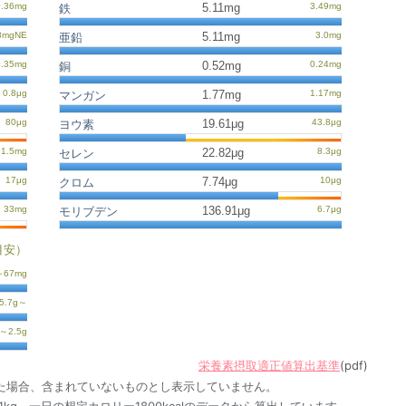
5.11mg
鉄
5.11mg
亜鉛
0.52mg
銅
1.77mg
マンガン
19.61μg
ヨウ素
22.82μg
セレン
7.74μg
クロム
136.91μg
モリブデン
目安）
栄養素摂取適正値算出基準
(pdf)
た場合、含まれていないものとし表示していません。
1kg、一日の想定カロリー1800kcalのデータから算出しています。