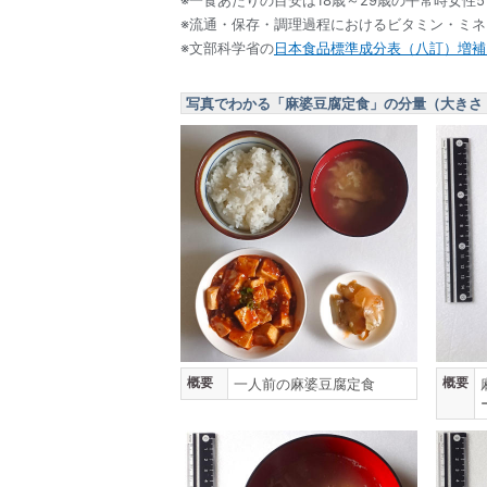
※流通・保存・調理過程におけるビタミン・ミ
※文部科学省の
日本食品標準成分表（八訂）増補2
写真でわかる「麻婆豆腐定食」の分量（大きさ
概要
概要
一人前の麻婆豆腐定食