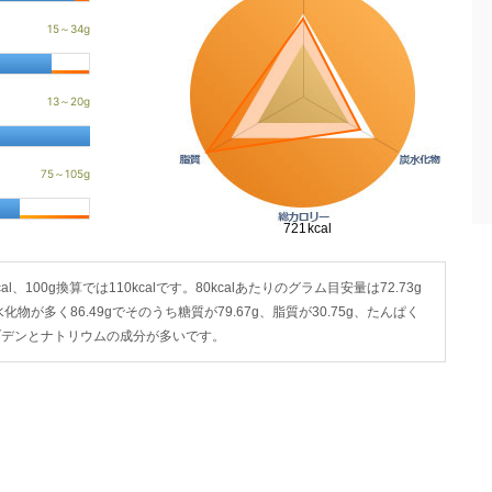
al、100g換算では110kcalです。80kcalあたりのグラム目安量は72.73g
化物が多く86.49gでそのうち糖質が79.67g、脂質が30.75g、たんぱく
リブデンとナトリウムの成分が多いです。