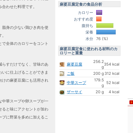
麻婆豆腐定食の食品分析
み合わせた料理です。
カロリー
おすすめ度
腹持ち
、脂身の少ない鶏ひき肉を使
栄養
す。
水分
76 (%)
とで全体のカロリーをコント
麻婆豆腐定食に使われる材料のカ
ロリーと重量
256.2
麻婆豆腐
354 kcal
減らすだけでなく、甘味のあ
g
わいに仕上げることができま
ご飯
200 g
312 kcal
179.5
向けの麻婆豆腐にも活用され
中華スープ
52 kcal
g
ザーサイ
20 g
4 kcal
な中華スープや卵スープが一
せると味にアクセントが加わ
ープに野菜を多めに加えるこ