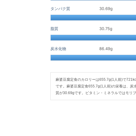
タンパク質
30.69
g
脂質
30.75
g
炭水化物
86.49
g
麻婆豆腐定食のカロリーは655.7g(1人前)で721kc
です。麻婆豆腐定食655.7g(1人前)の栄養は、炭水
質が30.69gです。ビタミン・ミネラルではモ