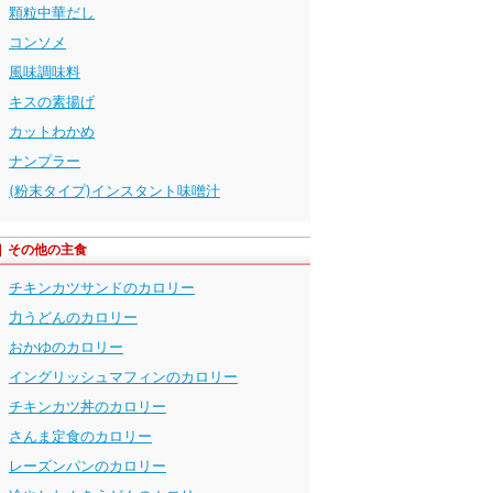
顆粒中華だし
コンソメ
風味調味料
キスの素揚げ
カットわかめ
ナンプラー
(粉末タイプ)インスタント味噌汁
その他の主食
チキンカツサンドのカロリー
力うどんのカロリー
おかゆのカロリー
イングリッシュマフィンのカロリー
チキンカツ丼のカロリー
さんま定食のカロリー
レーズンパンのカロリー