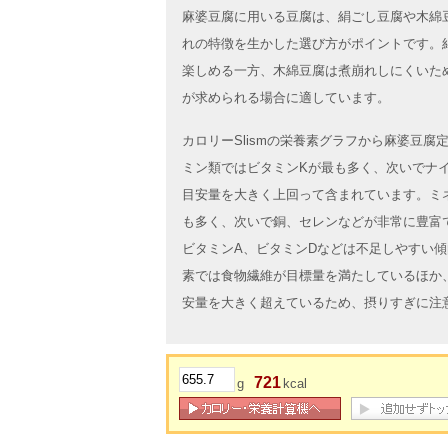
麻婆豆腐に用いる豆腐は、絹ごし豆腐や木綿
れの特徴を生かした選び方がポイントです。
楽しめる一方、木綿豆腐は煮崩れしにくいた
が求められる場合に適しています。
カロリーSlismの栄養素グラフから麻婆豆
ミン類ではビタミンKが最も多く、次いでナイ
目安量を大きく上回って含まれています。ミ
も多く、次いで銅、セレンなどが非常に豊富
ビタミンA、ビタミンDなどは不足しやすい
素では食物繊維が目標量を満たしているほか
安量を大きく超えているため、摂りすぎに注
721
g
kcal