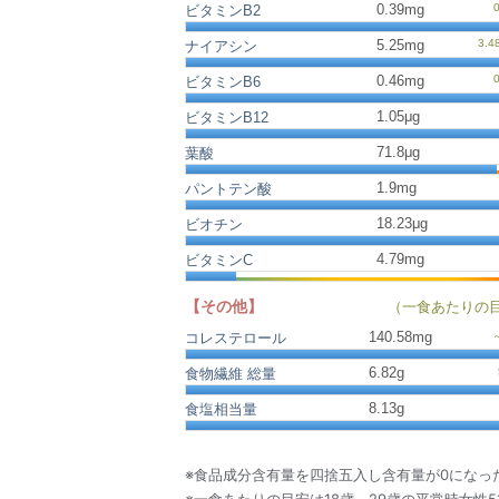
0.39mg
ビタミンB2
5.25mg
ナイアシン
0.46mg
ビタミンB6
1.05μg
ビタミンB12
71.8μg
葉酸
1.9mg
パントテン酸
18.23μg
ビオチン
4.79mg
ビタミンC
【その他】
（一食あたりの
140.58
mg
コレステロール
6.82
g
食物繊維 総量
8.13
g
食塩相当量
※食品成分含有量を四捨五入し含有量が0になっ
※一食あたりの目安は18歳～29歳の平常時女性5