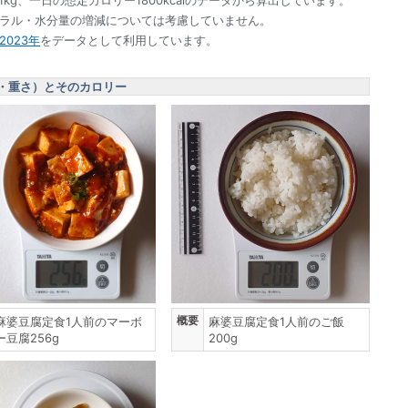
ネラル・水分量の増減については考慮していません。
023年
をデータとして利用しています。
・重さ）とそのカロリー
概要
麻婆豆腐定食1人前のマーボ
麻婆豆腐定食1人前のご飯
ー豆腐256g
200g