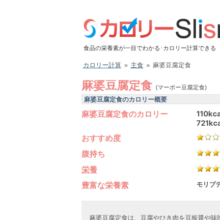
食品の栄養素が一目でわかる･カロリー計算できる
カロリー計算
»
主食
»
麻婆豆腐定食
麻婆豆腐定食
(マーボー豆腐定食)
麻婆豆腐定食のカロリー概要
麻婆豆腐定食のカロリー
110kca
721kca
おすすめ度
腹持ち
栄養
豊富な栄養素
モリブデ
麻婆豆腐定食は、豆腐やひき肉を豆板醤や味