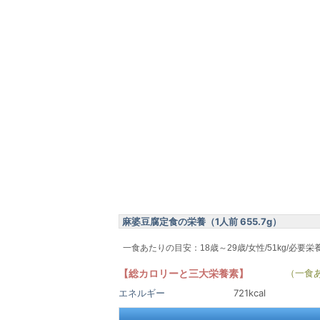
麻婆豆腐定食の栄養（1人前 655.7g）
一食あたりの目安：18歳～29歳/女性/51kg/必要栄
【総カロリーと三大栄養素】
（一食
エネルギー
721kcal