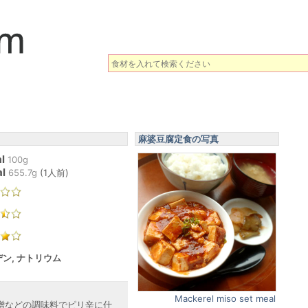
麻婆豆腐定食の写真
l
100g
l
655.7
g
(
1人前
)
ン, ナトリウム
Mackerel miso set meal
噌などの調味料でピリ辛に仕