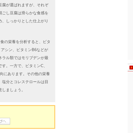
豆腐が選ばれますが、それぞ
絹ごし豆腐は滑らかな食感を
め、しっかりとした仕上がり
腐定食の栄養を分析すると、ビタ
アシン、ビタミンB6などが
ネラル類ではモリブデンが最
です。一方で、ビタミンC、
傾向にあります。その他の栄養
、塩分とコレステロールは目
意しましょう。