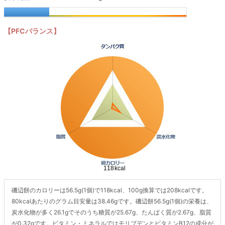
【PFCバランス】
磯辺餅のカロリーは56.5g(1個)で118kcal、100g換算では208kcalです。
80kcalあたりのグラム目安量は38.46gです。磯辺餅56.5g(1個)の栄養は、
炭水化物が多く26.1gでそのうち糖質が25.67g、たんぱく質が2.67g、脂質
が0.32gです。ビタミン・ミネラルではモリブデンとビタミンB12の成分が