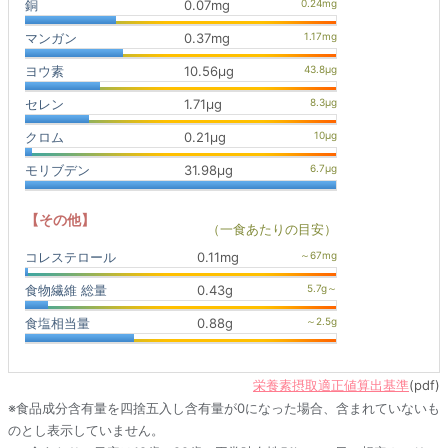
銅
0.07mg
マンガン
0.37mg
ヨウ素
10.56μg
セレン
1.71μg
クロム
0.21μg
モリブデン
31.98μg
【その他】
（一食あたりの目安）
コレステロール
0.11mg
食物繊維 総量
0.43g
食塩相当量
0.88g
栄養素摂取適正値算出基準
(pdf)
※食品成分含有量を四捨五入し含有量が0になった場合、含まれていないも
のとし表示していません。