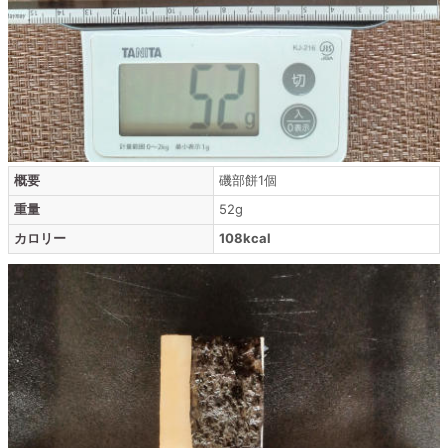
概要
磯部餅1個
重量
52g
カロリー
108kcal