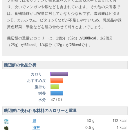
ラル類ではモリブデンが目安量を大きく上回る水準で含まれてお
り、次いでマンガンや銅なども含まれています。その他の栄養素で
は、食物繊維が目安量に対してかなり少なめです。磯辺餅はビタミ
ンD、カルシウム、ビタミンCなどが不足しやすいため、乳製品や緑
黄色野菜、果物などを組み合わせて補うとよいでしょう。
磯辺餅の重量とカロリーは、1個分（52g）が
108kcal
、1/2個分
（25g）が
52kcal
、1/4個分（12g）が
25kcal
です。
磯辺餅の食品分析
カロリー
おすすめ度
腹持ち
栄養
水分
47 (%)
磯辺餅に使われる材料のカロリーと重量
餅
50 g
112 kcal
海苔
0.5 g
1 kcal