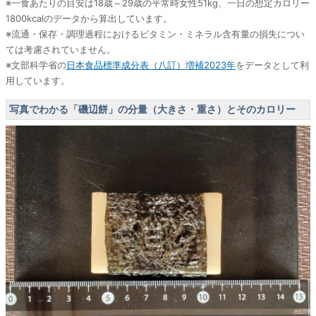
※一食あたりの目安は18歳～29歳の平常時女性51kg、一日の想定カロリー
1800kcalのデータから算出しています。
※流通・保存・調理過程におけるビタミン・ミネラル含有量の損失につい
ては考慮されていません。
※文部科学省の
日本食品標準成分表（八訂）増補2023年
をデータとして利
用しています。
写真でわかる「磯辺餅」の分量（大きさ・重さ）とそのカロリー