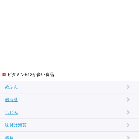
ビタミンB12が多い食品
めふん
岩海苔
しじみ
味付け海苔
赤貝