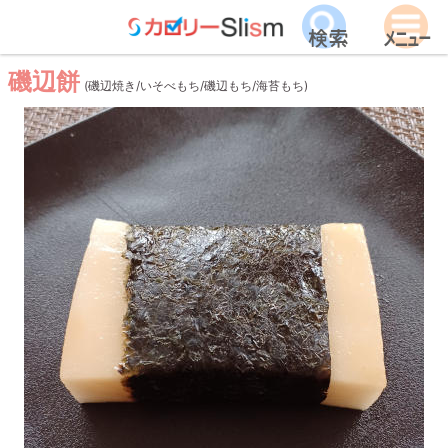
磯辺餅
(磯辺焼き/いそべもち/磯辺もち/海苔もち)