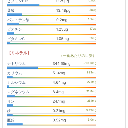
ビタミンB12
0.29μg
葉酸
13.48μg
パントテン酸
0.2mg
ビオチン
1.25μg
ビタミンC
1.05mg
【ミネラル】
（一食あたりの目安）
ナトリウム
344.65mg
カリウム
51.4mg
カルシウム
4.64mg
マグネシウム
8.4mg
リン
24.1mg
鉄
0.21mg
亜鉛
0.52mg