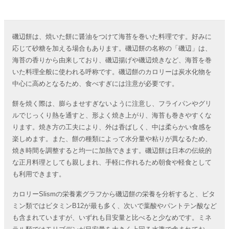
磯辺餅は、焼いた餅に醤油をつけて海苔を巻いた料理です。好みに
応じて砂糖を加える場合もあります。磯辺餅の名称の「磯辺」は、
海苔の香りから由来しており、磯辺揚げや磯辺焼きなど、海苔を巻
いた料理全般に使われる呼称です。磯辺餅のカロリーは炭水化物を
中心に高めとなるため、食べすぎには注意が必要です。
餅を焼く際は、膨らませすぎないように注意し、フライパンやグリ
ルでじっくり熱を通すと、形よく焼き上がり、海苔も巻きやすくな
ります。焼き方の工夫により、外は香ばしく、中は柔らかい食感を
楽しめます。また、餅の種類によって水分量や粘りが異なるため、
焼き時間を調整すると均一に加熱できます。磯辺餅は日本の伝統的
な正月料理としても親しまれ、手軽に作れるため朝食や軽食として
も利用できます。
カロリーSlismの栄養素グラフから磯辺餅の栄養を分析すると、ビタ
ミン類ではビタミンB12が最も多く、次いで葉酸やパントテン酸など
も含まれていますが、いずれも目安量と比べると少なめです。ミネ