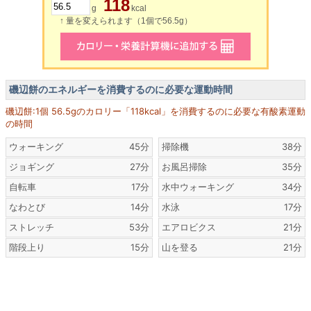
118
g
kcal
↑ 量を変えられます（1個で56.5g）
磯辺餅のエネルギーを消費するのに必要な運動時間
磯辺餅:1個 56.5gのカロリー「118kcal」を消費するのに必要な有酸素運動
の時間
ウォーキング
45分
掃除機
38分
ジョギング
27分
お風呂掃除
35分
自転車
17分
水中ウォーキング
34分
なわとび
14分
水泳
17分
ストレッチ
53分
エアロビクス
21分
階段上り
15分
山を登る
21分