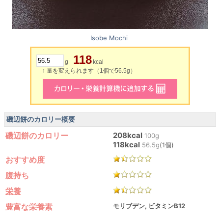
Isobe Mochi
118
g
kcal
↑ 量を変えられます（1個で56.5g）
磯辺餅のカロリー概要
磯辺餅のカロリー
208kcal
100g
118kcal
56.5g
(1個)
おすすめ度
腹持ち
栄養
豊富な栄養素
モリブデン, ビタミンB12