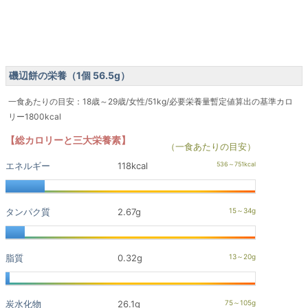
磯辺餅の栄養（1個 56.5g）
一食あたりの目安：18歳～29歳/女性/51kg/必要栄養量暫定値算出の基準カロ
リー1800kcal
【総カロリーと三大栄養素】
（一食あたりの目安）
エネルギー
118kcal
タンパク質
2.67g
脂質
0.32g
炭水化物
26.1g