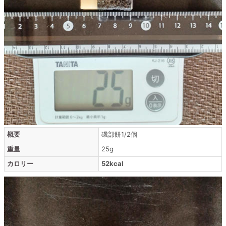
概要
磯部餅1/2個
重量
25g
カロリー
52kcal