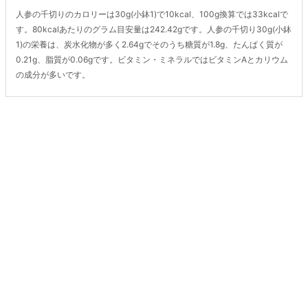
人参の千切りのカロリーは30g(小鉢1)で10kcal、100g換算では33kcalで
す。80kcalあたりのグラム目安量は242.42gです。人参の千切り30g(小鉢
1)の栄養は、炭水化物が多く2.64gでそのうち糖質が1.8g、たんぱく質が
0.21g、脂質が0.06gです。ビタミン・ミネラルではビタミンAとカリウム
の成分が多いです。