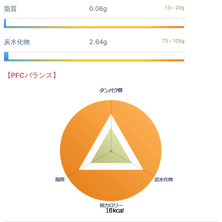
脂質
0.06g
炭水化物
2.64g
【PFCバランス】