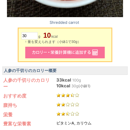
Shredded carrot
10
g
kcal
↑ 量を変えられます（小鉢1で30g）
人参の千切りのカロリー概要
人参の千切りのカロリ
33kcal
100g
10kcal
ー
30g
(小鉢1)
おすすめ度
腹持ち
栄養
豊富な栄養素
ビタミンA, カリウム