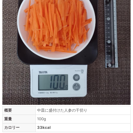
概要
中皿に盛付けた人参の千切り
重量
100g
カロリー
33kcal