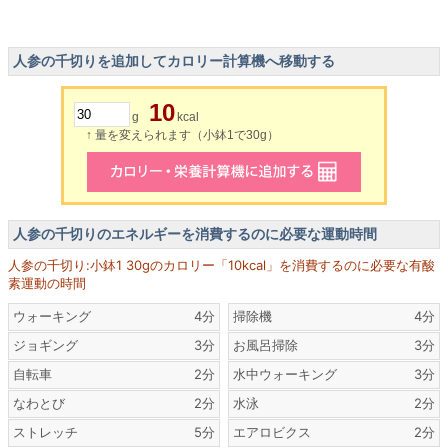
人参の千切りを追加してカロリー計算機へ移動する
10
g
kcal
↑ 量を変えられます（小鉢1で30g）
人参の千切りのエネルギーを消費するのに必要な運動時間
人参の千切り:小鉢1 30gのカロリー「10kcal」を消費するのに必要な有酸
素運動の時間
ウォーキング
4分
掃除機
4分
ジョギング
3分
お風呂掃除
3分
自転車
2分
水中ウォーキング
3分
なわとび
2分
水泳
2分
ストレッチ
5分
エアロビクス
2分