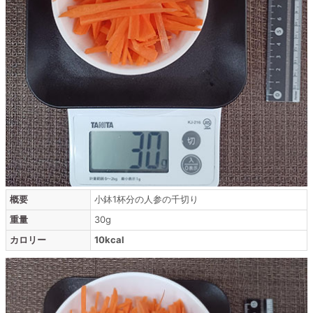
概要
小鉢1杯分の人参の千切り
重量
30g
カロリー
10kcal