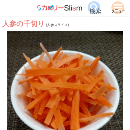
人参の千切り
(人参スライス)