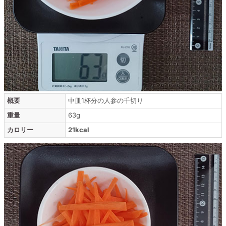
概要
中皿1杯分の人参の千切り
重量
63g
カロリー
21kcal