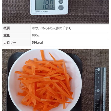
概要
ボウル1杯分の人参の千切り
重量
180g
カロリー
59kcal