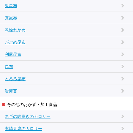
鬼昆布
真昆布
乾燥わかめ
がごめ昆布
利尻昆布
昆布
とろろ昆布
岩海苔
その他のおかず・加工食品
ネギの肉巻きのカロリー
充填豆腐のカロリー