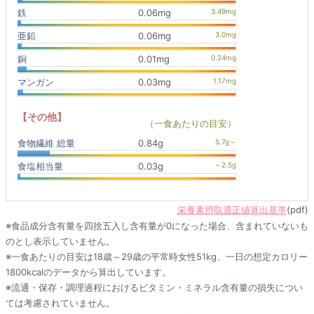
鉄
0.06mg
亜鉛
0.06mg
銅
0.01mg
マンガン
0.03mg
【その他】
（一食あたりの目安）
食物繊維 総量
0.84g
食塩相当量
0.03g
栄養素摂取適正値算出基準
(pdf)
※食品成分含有量を四捨五入し含有量が0になった場合、含まれていないも
のとし表示していません。
※一食あたりの目安は18歳～29歳の平常時女性51kg、一日の想定カロリー
1800kcalのデータから算出しています。
※流通・保存・調理過程におけるビタミン・ミネラル含有量の損失につい
ては考慮されていません。