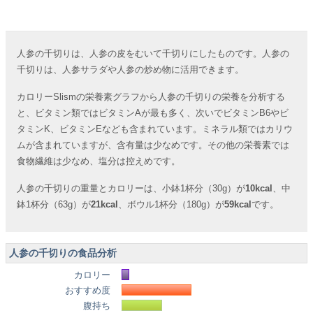
人参の千切りは、人参の皮をむいて千切りにしたものです。人参の
千切りは、人参サラダや人参の炒め物に活用できます。
カロリーSlismの栄養素グラフから人参の千切りの栄養を分析する
と、ビタミン類ではビタミンAが最も多く、次いでビタミンB6やビ
タミンK、ビタミンEなども含まれています。ミネラル類ではカリウ
ムが含まれていますが、含有量は少なめです。その他の栄養素では
食物繊維は少なめ、塩分は控えめです。
人参の千切りの重量とカロリーは、小鉢1杯分（30g）が
10kcal
、中
鉢1杯分（63g）が
21kcal
、ボウル1杯分（180g）が
59kcal
です。
人参の千切りの食品分析
カロリー
おすすめ度
腹持ち