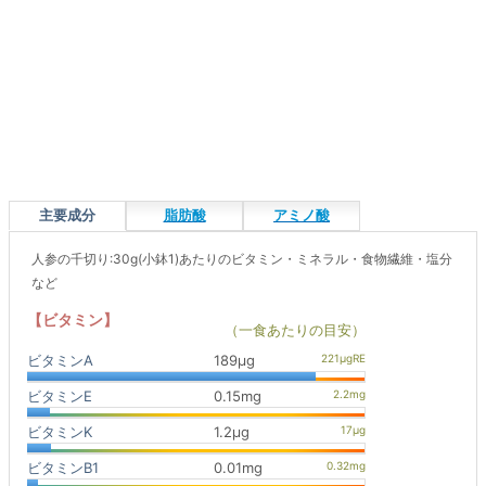
主要成分
脂肪酸
アミノ酸
人参の千切り:30g(小鉢1)あたりのビタミン・ミネラル・食物繊維・塩分
など
【ビタミン】
（一食あたりの目安）
ビタミンA
189μg
ビタミンE
0.15mg
ビタミンK
1.2μg
ビタミンB1
0.01mg