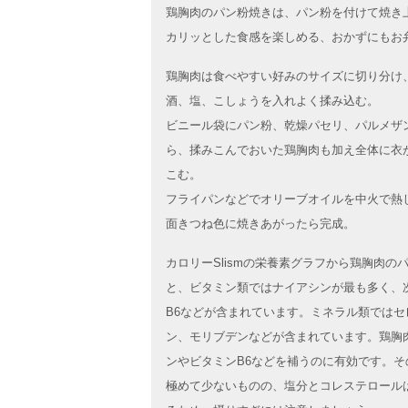
鶏胸肉のパン粉焼きは、パン粉を付けて焼き
カリッとした食感を楽しめる、おかずにもお
鶏胸肉は食べやすい好みのサイズに切り分け
酒、塩、こしょうを入れよく揉み込む。
ビニール袋にパン粉、乾燥パセリ、パルメザ
ら、揉みこんでおいた鶏胸肉も加え全体に衣
こむ。
フライパンなどでオリーブオイルを中火で熱
面きつね色に焼きあがったら完成。
カロリーSlismの栄養素グラフから鶏胸肉の
と、ビタミン類ではナイアシンが最も多く、
B6などが含まれています。ミネラル類では
ン、モリブデンなどが含まれています。鶏胸
ンやビタミンB6などを補うのに有効です。
極めて少ないものの、塩分とコレステロール