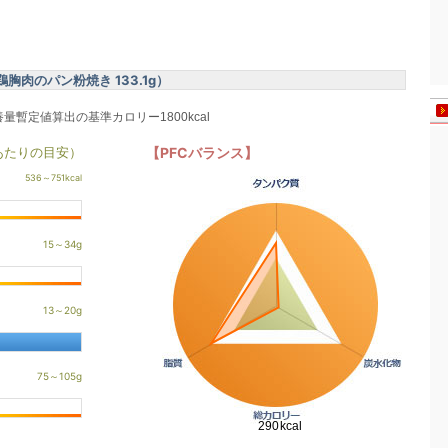
肉のパン粉焼き 133.1g）
養量暫定値算出の基準カロリー1800kcal
あたりの目安）
【PFCバランス】