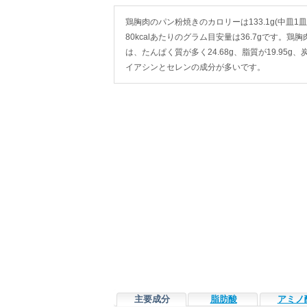
鶏胸肉のパン粉焼きのカロリーは133.1g(中皿1皿・
80kcalあたりのグラム目安量は36.7gです。鶏
は、たんぱく質が多く24.68g、脂質が19.95g
イアシンとセレンの成分が多いです。
主要成分
脂肪酸
アミノ