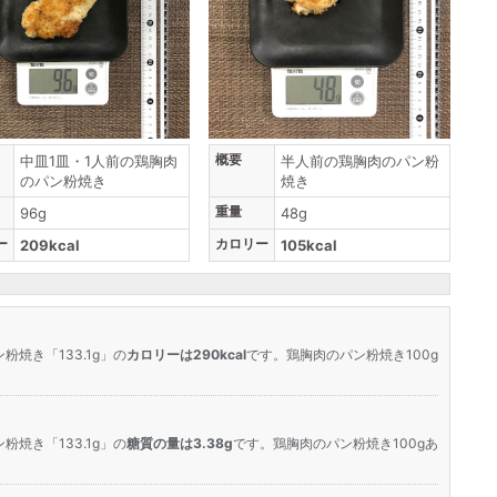
概要
中皿1皿・1人前の鶏胸肉
半人前の鶏胸肉のパン粉
のパン粉焼き
焼き
重量
96g
48g
ー
カロリー
209kcal
105kcal
焼き「133.1g」の
カロリーは290kcal
です。鶏胸肉のパン粉焼き100g
焼き「133.1g」の
糖質の量は3.38g
です。鶏胸肉のパン粉焼き100gあ