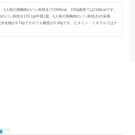
1人前の鶏胸肉のパン粉焼き)で290kcal、100g換算では218kcalです。
胸肉のパン粉焼き133.1g(中皿1皿・1人前の鶏胸肉のパン粉焼き)の栄養
、炭水化物が3.74gでそのうち糖質が3.38gです。ビタミン・ミネラルではナ
酸