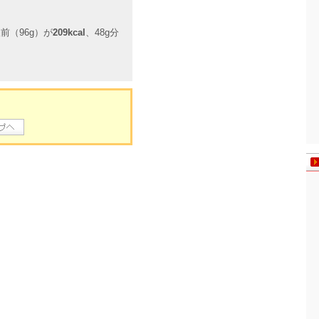
前（96g）が
209kcal
、48g分