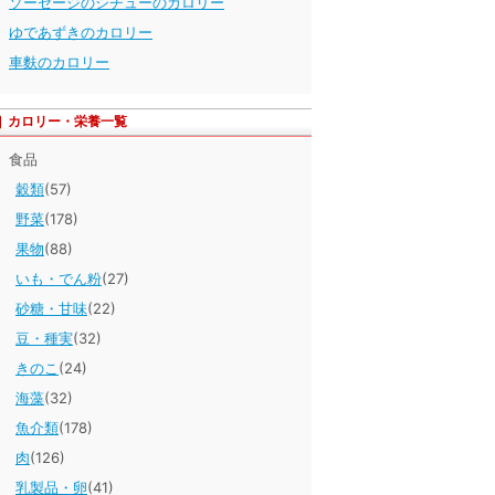
ソーセージのシチューのカロリー
ゆであずきのカロリー
車麩のカロリー
カロリー・栄養一覧
食品
穀類
(57)
野菜
(178)
果物
(88)
いも・でん粉
(27)
砂糖・甘味
(22)
豆・種実
(32)
きのこ
(24)
海藻
(32)
魚介類
(178)
肉
(126)
乳製品・卵
(41)