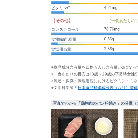
4.21mg
ビタミンC
【その他】
（一食あたりの
78.76
mg
コレステロール
0.36
g
食物繊維 総量
2.56
g
食塩相当量
※食品成分含有量を四捨五入し含有量が0になっ
※一食あたりの目安は18歳～29歳の平常時女性5
※流通・保存・調理過程におけるビタミン・ミ
※文部科学省の
日本食品標準成分表（八訂）増補2
写真でわかる「鶏胸肉のパン粉焼き」の分量（