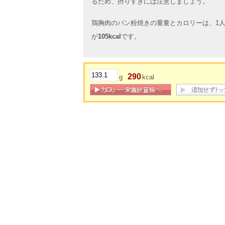
るため、摂りすぎには注意しましょう。
鶏胸肉のパン粉焼きの重量とカロリーは、1人
が
105kcal
です。
290
g
kcal