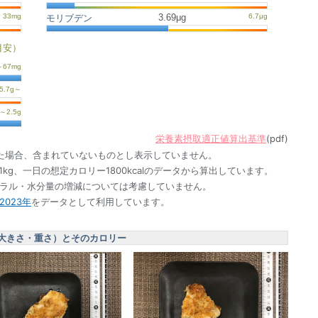
3.69μg
モリブデン
目安）
栄養素摂取適正値算出基準
(pdf)
た場合、含まれていないものとし表示していません。
1kg、一日の想定カロリー1800kcalのデータから算出しています。
ネラル・水分量の増減については考慮していません。
023年
をデータとして利用しています。
大きさ・重さ）とそのカロリー