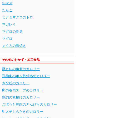
牛マメ
たらこ
ミナミマグロのトロ
マガレイ
マグロの刺身
マグロ
まぐろの塩焼き
その他のおかず・加工食品
豚ヒレの角煮のカロリー
鶏胸肉のポン酢炒めのカロリー
きな粉のカロリー
卵の春雨スープのカロリー
鶏肉の素揚げのカロリー
ごぼうと豚肉のきんぴらのカロリー
明太子しらたきのカロリー