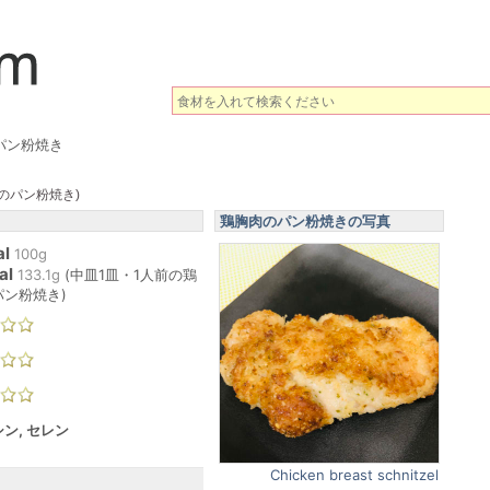
パン粉焼き
のパン粉焼き)
鶏胸肉のパン粉焼きの写真
al
100g
al
133.1
g
(
中皿1皿・1人前の鶏
パン粉焼き
)
ン, セレン
Chicken breast schnitzel