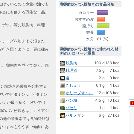
上げているので少量の油でも
鶏胸肉のパン粉焼きの食品分析
弁当にも使える万能な一品。
カロリー
おすすめ度
、ボウル等に鶏胸肉、料理
腹持ち
栄養
水分
61 (%)
ンチーズを加えよく混ぜた
鶏胸肉のパン粉焼きに使われる材
が行き届くように、更に揉み
料のカロリーと重量
鶏胸肉
100 g
133 kcal
し、鶏胸肉を並べて焼く。両
料理酒
7.5 g
7 kcal
塩
2 g
0 kcal
こしょう
0.1 g
1 kcal
パン粉焼きの栄養を分析する
オリーブオイル
12 g
108 kcal
次いでビタミンK、ビタミン
パン粉
4.5 g
16 kcal
セレンが最も多く、次いでリ
パセリ
1 g
1 kcal
肉のパン粉焼きは、ナイアシ
パルメザン
6 g
27 kcal
その他の栄養素では食物繊維は
はいずれもやや多い傾向にあ