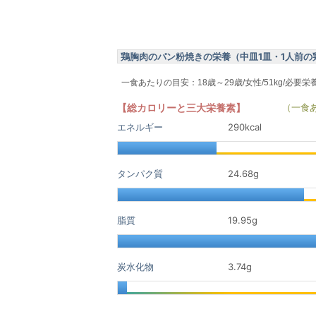
鶏胸肉のパン粉焼きの栄養（中皿1皿・1人前の鶏胸
一食あたりの目安：18歳～29歳/女性/51kg/必要栄
【総カロリーと三大栄養素】
（一食
エネルギー
290kcal
タンパク質
24.68
g
脂質
19.95
g
炭水化物
3.74
g