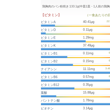
鶏胸肉のパン粉焼き:133.1g(中皿1皿・1人前
【ビタミン】
（一食あたりの
40.41μg
ビタミンA
0.11μg
ビタミンD
1.29mg
ビタミンE
37.49μg
ビタミンK
0.11mg
ビタミンB1
0.15mg
ビタミンB2
11.11mg
ナイアシン
0.57mg
ビタミンB6
0.35μg
ビタミンB12
15.88μg
葉酸
1.78mg
パントテン酸
3.14μg
ビオチン