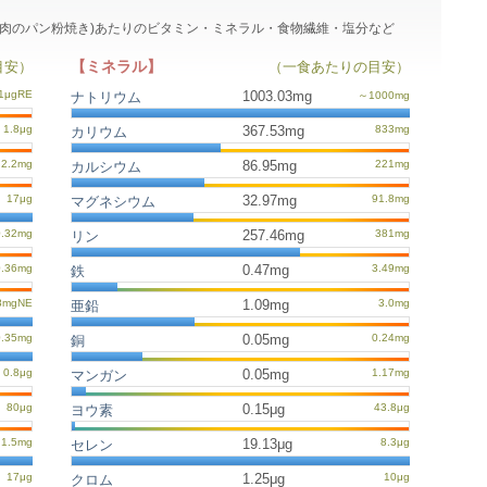
の鶏胸肉のパン粉焼き)あたりのビタミン・ミネラル・食物繊維・塩分など
【ミネラル】
目安）
（一食あたりの目安）
1003.03mg
ナトリウム
367.53mg
カリウム
86.95mg
カルシウム
32.97mg
マグネシウム
257.46mg
リン
0.47mg
鉄
1.09mg
亜鉛
0.05mg
銅
0.05mg
マンガン
0.15μg
ヨウ素
19.13μg
セレン
1.25μg
クロム