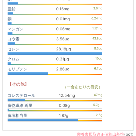
亜鉛
0.16mg
銅
0.01mg
マンガン
0.06mg
ヨウ素
3.56μg
セレン
28.18μg
クロム
0.31μg
モリブデン
2.86μg
【その他】
（一食あたりの目安）
コレステロール
12.54mg
食物繊維 総量
0.08g
食塩相当量
1.87g
栄養素摂取適正値算出基準
(pdf)