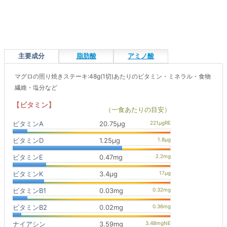
主要成分
脂肪酸
アミノ酸
マグロの照り焼きステーキ:48g(1切)あたりのビタミン・ミネラル・食物
繊維・塩分など
【ビタミン】
（一食あたりの目安）
ビタミンA
20.75μg
ビタミンD
1.25μg
ビタミンE
0.47mg
ビタミンK
3.4μg
ビタミンB1
0.03mg
ビタミンB2
0.02mg
ナイアシン
3.59mg