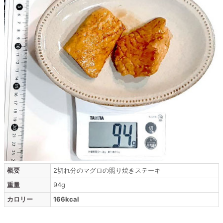
概要
2切れ分のマグロの照り焼きステーキ
重量
94g
カロリー
166kcal