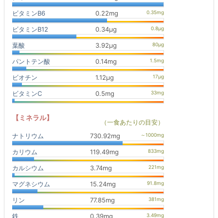
ビタミンB6
0.22mg
ビタミンB12
0.34μg
葉酸
3.92μg
パントテン酸
0.14mg
ビオチン
1.12μg
ビタミンC
0.5mg
【ミネラル】
（一食あたりの目安）
ナトリウム
730.92mg
カリウム
119.49mg
カルシウム
3.74mg
マグネシウム
15.24mg
リン
77.85mg
鉄
0.39mg