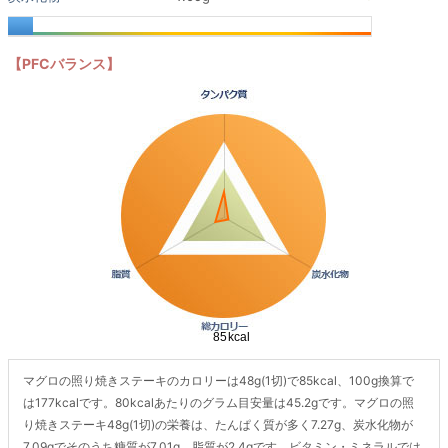
【PFCバランス】
マグロの照り焼きステーキのカロリーは48g(1切)で85kcal、100g換算で
は177kcalです。80kcalあたりのグラム目安量は45.2gです。マグロの照
り焼きステーキ48g(1切)の栄養は、たんぱく質が多く7.27g、炭水化物が
7.09gでそのうち糖質が7.01g、脂質が2.4gです。ビタミン・ミネラルでは