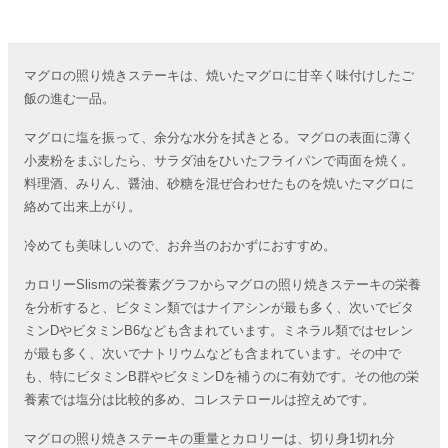
マグロの照り焼きステーキは、焼いたマグロに甘辛く味付けしたご
飯の進む一品。
マグロに塩を振って、余分な水分を拭きとる。マグロの表面に薄く
小麦粉をまぶしたら、サラダ油をひいたフライパンで両面を焼く。
料理酒、みりん、醤油、砂糖を混ぜ合わせたものを焼いたマグロに
絡めて出来上がり。
冷めても美味しいので、お弁当のおかずにおすすめ。
カロリーSlismの栄養素グラフからマグロの照り焼きステーキの栄養
を分析すると、ビタミン類ではナイアシンが最も多く、次いでビタ
ミンDやビタミンB6なども含まれています。ミネラル類ではセレン
が最も多く、次いでナトリウムなども含まれています。その中で
も、特にビタミンB群やビタミンDを補うのに有効です。その他の栄
養素では塩分は比較的多め、コレステロールは控えめです。
マグロの照り焼きステーキの重量とカロリーは、切り身1切れ分