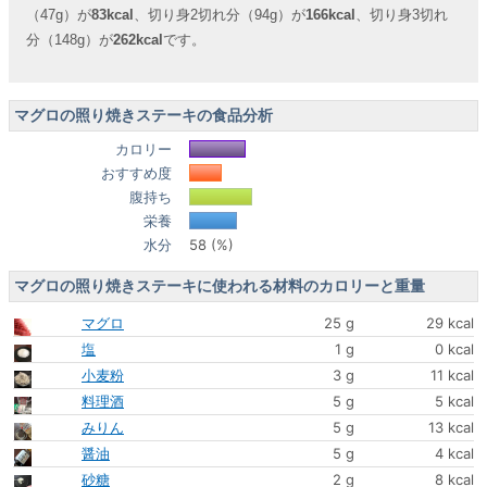
（47g）が
83kcal
、切り身2切れ分（94g）が
166kcal
、切り身3切れ
分（148g）が
262kcal
です。
マグロの照り焼きステーキの食品分析
カロリー
おすすめ度
腹持ち
栄養
水分
58 (%)
マグロの照り焼きステーキに使われる材料のカロリーと重量
マグロ
25 g
29 kcal
塩
1 g
0 kcal
小麦粉
3 g
11 kcal
料理酒
5 g
5 kcal
みりん
5 g
13 kcal
醤油
5 g
4 kcal
砂糖
2 g
8 kcal