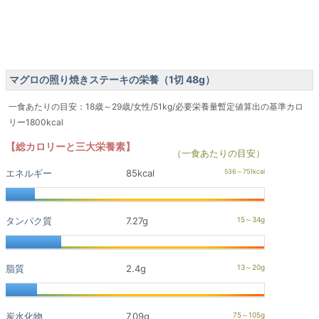
マグロの照り焼きステーキの栄養（1切 48g）
一食あたりの目安：18歳～29歳/女性/51kg/必要栄養量暫定値算出の基準カロ
リー1800kcal
【総カロリーと三大栄養素】
（一食あたりの目安）
エネルギー
85kcal
タンパク質
7.27g
脂質
2.4g
炭水化物
7.09g