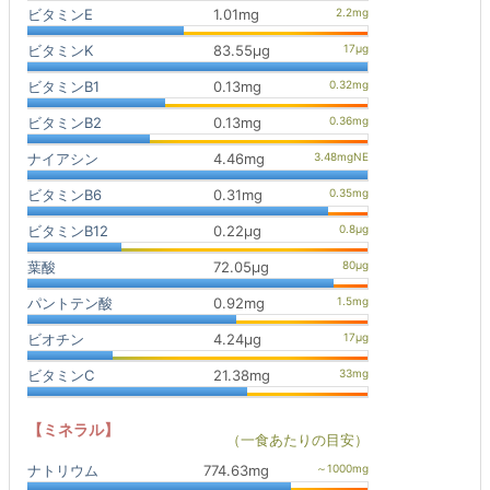
ビタミンE
1.01mg
ビタミンK
83.55μg
ビタミンB1
0.13mg
ビタミンB2
0.13mg
ナイアシン
4.46mg
ビタミンB6
0.31mg
ビタミンB12
0.22μg
葉酸
72.05μg
パントテン酸
0.92mg
ビオチン
4.24μg
ビタミンC
21.38mg
【ミネラル】
（一食あたりの目安）
ナトリウム
774.63mg