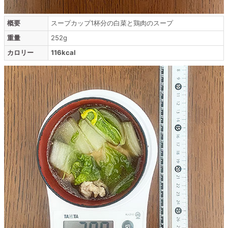
概要
スープカップ1杯分の白菜と鶏肉のスープ
重量
252g
カロリー
116kcal