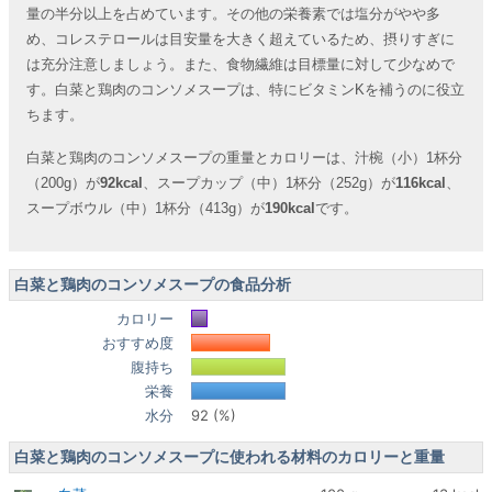
量の半分以上を占めています。その他の栄養素では塩分がやや多
め、コレステロールは目安量を大きく超えているため、摂りすぎに
は充分注意しましょう。また、食物繊維は目標量に対して少なめで
す。白菜と鶏肉のコンソメスープは、特にビタミンKを補うのに役立
ちます。
白菜と鶏肉のコンソメスープの重量とカロリーは、汁椀（小）1杯分
（200g）が
92kcal
、スープカップ（中）1杯分（252g）が
116kcal
、
スープボウル（中）1杯分（413g）が
190kcal
です。
白菜と鶏肉のコンソメスープの食品分析
カロリー
おすすめ度
腹持ち
栄養
水分
92 (%)
白菜と鶏肉のコンソメスープに使われる材料のカロリーと重量