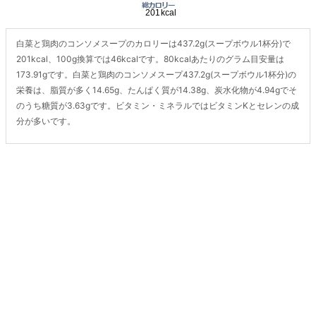
白菜と鶏肉のコンソメスープのカロリーは437.2g(スープボウル1杯分)で
201kcal、100g換算では46kcalです。80kcalあたりのグラム目安量は
173.91gです。白菜と鶏肉のコンソメスープ437.2g(スープボウル1杯分)の
栄養は、脂質が多く14.65g、たんぱく質が14.38g、炭水化物が4.94gでそ
のうち糖質が3.63gです。ビタミン・ミネラルではビタミンKとセレンの成
分が多いです。