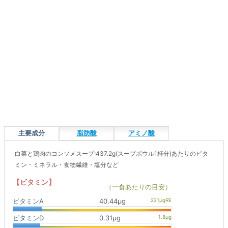
主要成分
脂肪酸
アミノ酸
白菜と鶏肉のコンソメスープ:437.2g(スープボウル1杯分)あたりのビタ
ミン・ミネラル・食物繊維・塩分など
【ビタミン】
（一食あたりの目安）
ビタミンA
40.44μg
ビタミンD
0.31μg