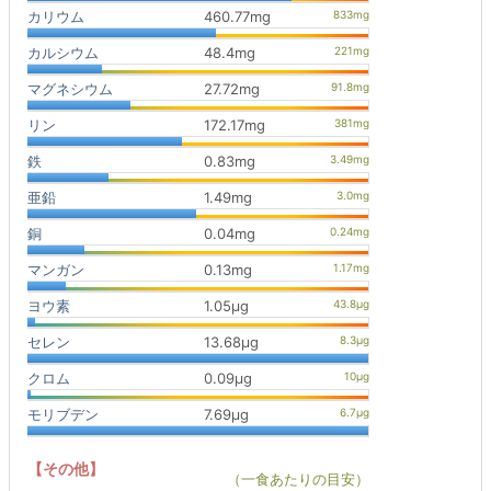
カリウム
460.77mg
カルシウム
48.4mg
マグネシウム
27.72mg
リン
172.17mg
鉄
0.83mg
亜鉛
1.49mg
銅
0.04mg
マンガン
0.13mg
ヨウ素
1.05μg
セレン
13.68μg
クロム
0.09μg
モリブデン
7.69μg
【その他】
（一食あたりの目安）