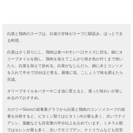
白菜と鶏肉のスープは、白菜の甘味がスープに馴染み、ほっとでき
る料理。
白菜はざく切りにし、鶏肉は食べやすい一口サイズに切る。鍋にオ
リーブオイルを熱し、鶏肉を加えてこんがり焼き色が付くまで焼い
たら、白菜を加えて炒める。白菜がなじんだら、鍋に水とコンソメ
を入れて中火で10分ほど煮る。最後に塩、こしょうで味を調えたら
完成。
オリーブオイルをバターやごま油に変えると、違った味わいが楽し
めるのでおすすめ。
カロリーSlismの栄養素グラフから白菜と鶏肉のコンソメスープの栄
養を分析すると、ビタミン類ではビタミンKが最も多く、次いでナイ
アシン、葉酸なども目安量の半分以上を占めています。ミネラル類
ではセレンが最も多く、次いでモリブデン、ナトリウムなども目安