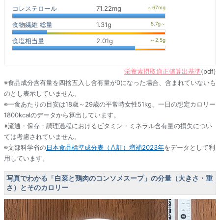
コレステロール
71.22mg
食物繊維 総量
1.31g
食塩相当量
2.01g
栄養素摂取適正値算出基準
(pdf)
※食品成分含有量を四捨五入し含有量が0になった場合、含まれていないも
のとし表示していません。
※一食あたりの目安は18歳～29歳の平常時女性51kg、一日の想定カロリー
1800kcalのデータから算出しています。
※流通・保存・調理過程におけるビタミン・ミネラル含有量の損失につい
ては考慮されていません。
※文部科学省の
日本食品標準成分表（八訂）増補2023年
をデータとして利
用しています。
写真でわかる「白菜と鶏肉のコンソメスープ」の分量（大きさ・重
さ）とそのカロリー