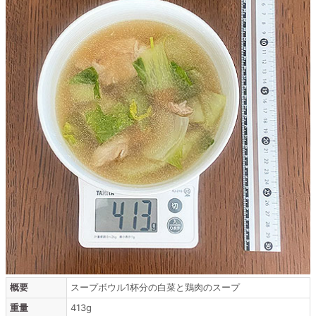
概要
スープボウル1杯分の白菜と鶏肉のスープ
重量
413g