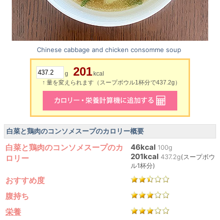
Chinese cabbage and chicken consomme soup
201
g
kcal
↑ 量を変えられます（スープボウル1杯分で437.2g）
白菜と鶏肉のコンソメスープのカロリー概要
白菜と鶏肉のコンソメスープのカ
46kcal
100g
201kcal
437.2g
(スープボウ
ロリー
ル1杯分)
おすすめ度
腹持ち
栄養