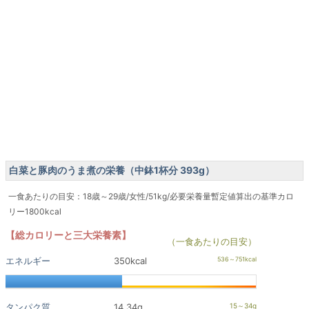
白菜と豚肉のうま煮の栄養（中鉢1杯分 393g）
一食あたりの目安：18歳～29歳/女性/51kg/必要栄養量暫定値算出の基準カロ
リー1800kcal
【総カロリーと三大栄養素】
（一食あたりの目安）
エネルギー
350kcal
タンパク質
14.34g