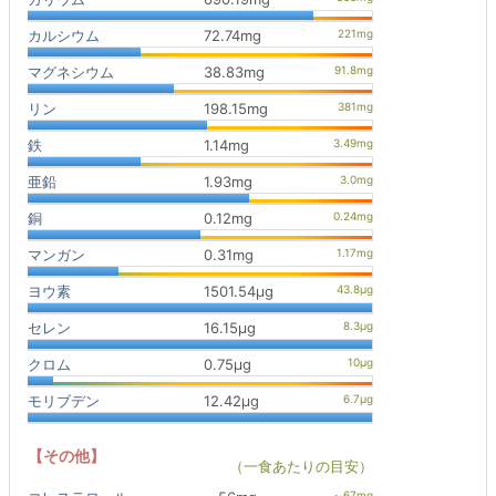
カルシウム
72.74mg
マグネシウム
38.83mg
リン
198.15mg
鉄
1.14mg
亜鉛
1.93mg
銅
0.12mg
マンガン
0.31mg
ヨウ素
1501.54μg
セレン
16.15μg
クロム
0.75μg
モリブデン
12.42μg
【その他】
（一食あたりの目安）