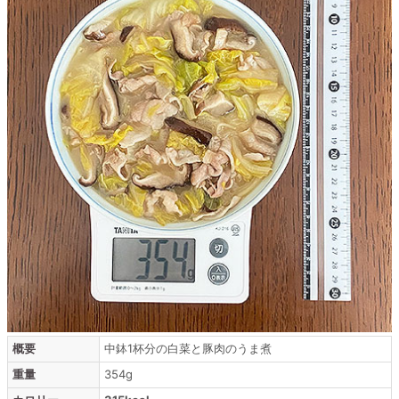
概要
中鉢1杯分の白菜と豚肉のうま煮
重量
354g