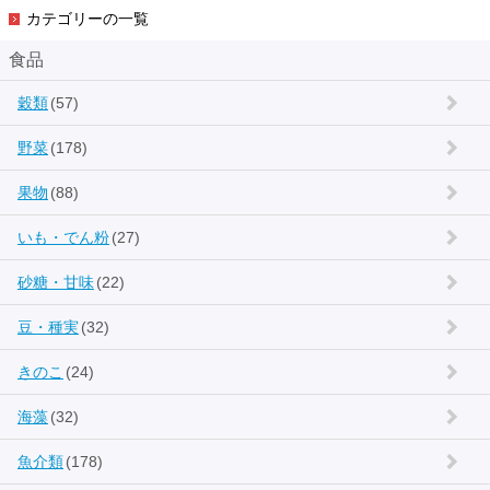
カテゴリーの一覧
食品
穀類
(57)
野菜
(178)
果物
(88)
いも・でん粉
(27)
砂糖・甘味
(22)
豆・種実
(32)
きのこ
(24)
海藻
(32)
魚介類
(178)