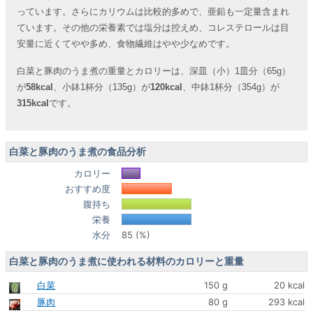
っています。さらにカリウムは比較的多めで、亜鉛も一定量含まれ
ています。その他の栄養素では塩分は控えめ、コレステロールは目
安量に近くてやや多め、食物繊維はやや少なめです。
白菜と豚肉のうま煮の重量とカロリーは、深皿（小）1皿分（65g）
が
58kcal
、小鉢1杯分（135g）が
120kcal
、中鉢1杯分（354g）が
315kcal
です。
白菜と豚肉のうま煮の食品分析
カロリー
おすすめ度
腹持ち
栄養
水分
85 (%)
白菜と豚肉のうま煮に使われる材料のカロリーと重量
白菜
150 g
20 kcal
豚肉
80 g
293 kcal