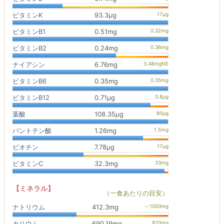
ビタミンK
93.3μg
ビタミンB1
0.51mg
ビタミンB2
0.24mg
ナイアシン
6.76mg
ビタミンB6
0.35mg
ビタミンB12
0.71μg
葉酸
108.35μg
パントテン酸
1.26mg
ビオチン
7.78μg
ビタミンC
32.3mg
【ミネラル】
（一食あたりの目安）
ナトリウム
412.3mg
カリウム
690.19mg