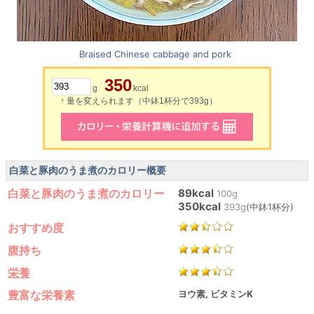
Braised Chinese cabbage and pork
350
g
kcal
↑ 量を変えられます（中鉢1杯分で393g）
白菜と豚肉のうま煮のカロリー概要
白菜と豚肉のうま煮のカロリー
89kcal
100g
350kcal
393g
(中鉢1杯分)
おすすめ度
腹持ち
栄養
豊富な栄養素
ヨウ素, ビタミンK