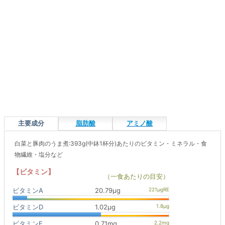
主要成分
脂肪酸
アミノ酸
白菜と豚肉のうま煮:393g(中鉢1杯分)あたりのビタミン・ミネラル・食
物繊維・塩分など
【ビタミン】
（一食あたりの目安）
ビタミンA
20.79μg
ビタミンD
1.02μg
ビタミンE
0.71mg