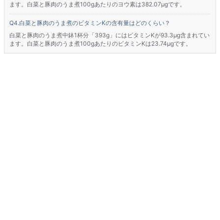
ます。白菜と豚肉のうま煮100gあたりのヨウ素は382.07μgです。
白菜と豚肉のうま煮のビタミンKの含有量はどのくらい？
白菜と豚肉のうま煮中鉢1杯分「393g」にはビタミンKが93.3μg含まれてい
ます。白菜と豚肉のうま煮100gあたりのビタミンKは23.74μgです。