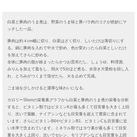
白菜と豚肉のうま煮は、野菜のうま味と豚バラ肉のコクが絶妙にマ
ッチした一品。
豚肉は約４cm幅に切り、白菜はざく切り、しいたけは薄切りにす
る。鍋に豚肉を入れて中火で炒め、色が変わったら白菜としいたけ
を加えてさらに炒める。
全体に豚肉の脂が絡まったらかつお昆布だし、しょうゆ、料理酒、
みりんを加えて蓋をし、弱火で5分ほど煮る。水溶き片栗粉を回し入
れ、とろみがつくまで混ぜたら、火を止めて完成。
ごま油を少しかけると濃厚な味わいになる。
カロリーSlismの栄養素グラフから白菜と豚肉のうま煮の栄養を分析
すると、ビタミン類ではビタミンKが最も多くて目安量を大きく上回
り、次いで葉酸、ナイアシンなども目安量を超えて豊富に含まれて
います。さらにビタミンB6やビタミンB1、ビタミンCも目安量に近
い水準で含まれています。ミネラル類ではヨウ素が最も多くて目安
量を大きく上回り、次いでセレン、モリブデンなども目安量を上回