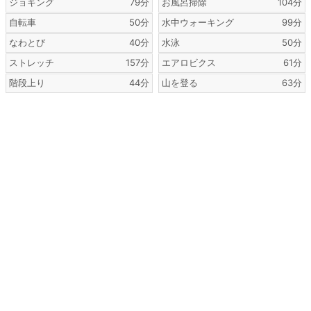
ジョギング
79分
お風呂掃除
104分
自転車
50分
水中ウォーキング
99分
なわとび
40分
水泳
50分
ストレッチ
157分
エアロビクス
61分
階段上り
44分
山を登る
63分