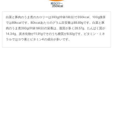
白菜と豚肉のうま煮のカロリーは393g(中鉢1杯分)で350kcal、100g換算
では89kcalです。80kcalあたりのグラム目安量は89.89gです。白菜と豚
肉のうま煮393g(中鉢1杯分)の栄養は、脂質が多く28.57g、たんぱく質が
14.34g、炭水化物が11.91gでそのうち糖質が8.92gです。ビタミン・ミネ
ラルではヨウ素とビタミンKの成分が多いです。