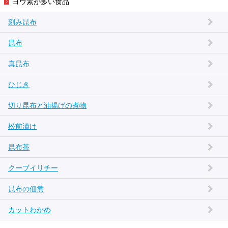
ヨウ素が多い食品
刻み昆布
昆布
真昆布
ひじき
切り昆布と油揚げの煮物
松前漬け
昆布茶
クーブイリチー
昆布の佃煮
カットわかめ