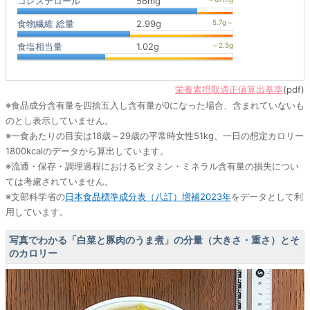
コレステロール
56mg
食物繊維 総量
2.99g
食塩相当量
1.02g
栄養素摂取適正値算出基準
(pdf)
※食品成分含有量を四捨五入し含有量が0になった場合、含まれていないも
のとし表示していません。
※一食あたりの目安は18歳～29歳の平常時女性51kg、一日の想定カロリー
1800kcalのデータから算出しています。
※流通・保存・調理過程におけるビタミン・ミネラル含有量の損失につい
ては考慮されていません。
※文部科学省の
日本食品標準成分表（八訂）増補2023年
をデータとして利
用しています。
写真でわかる「白菜と豚肉のうま煮」の分量（大きさ・重さ）とそ
のカロリー