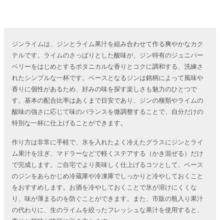
ジンライムは、ジンとライム果汁を組み合わせて作る爽やかなカク
テルです。ライムのさっぱりとした酸味が、ジン特有のジュニパー
ベリーをはじめとするボタニカルな香りとコクに調和する、洗練さ
れたシンプルな一杯です。ベースとなるジンは銘柄によって風味や
香りに個性があるため、好みの味を探す楽しさも魅力のひとつで
す。基本の配合比率はあくまで目安であり、ジンの種類やライムの
酸味の強さに応じて味のバランスを微調整することで、自分だけの
特別な一杯に仕上げることができます。
作り方は非常に手軽で、氷を入れたよく冷えたグラスにジンとライ
ム果汁を注ぎ、マドラーなどで軽くステアする（かき混ぜる）だけ
で完成します。ご自宅でより美味しく仕上げるコツとして、ベース
のジンをあらかじめ冷蔵庫や冷凍庫でしっかりと冷やしておくこと
をおすすめします。お酒を冷やしておくことで氷が溶けにくくな
り、味が薄まるのを防ぐことができます。また、市販の瓶入り果汁
の代わりに、生のライムを絞ったフレッシュな果汁を使用すると、