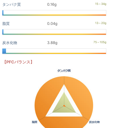
タンパク質
0.16g
脂質
0.04g
炭水化物
3.88g
【PFCバランス】