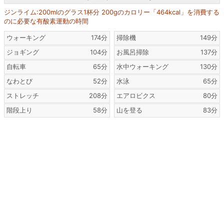
ジンライム:200mlのグラス1杯分 200gのカロリー「464kcal」を消費する
のに必要な有酸素運動の時間
ウォーキング
174分
掃除機
149分
ジョギング
104分
お風呂掃除
137分
自転車
65分
水中ウォーキング
130分
なわとび
52分
水泳
65分
ストレッチ
208分
エアロビクス
80分
階段上り
58分
山を登る
83分