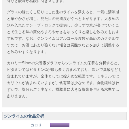
香りと酸味が格段に引き立ちます。
グラスの縁にくし切りにした生のライムを添えると、一気に清涼感
と華やかさが増し、見た目の完成度がぐっと上がります。大きめの
氷を入れたオン・ザ・ロックで提供し、少しずつ氷が溶けていくこ
とで生じる味の変化やまろやかさをゆっくりと楽しむ飲み方もおす
すめです。なお、ジンライムはアルコール度数が高めのカクテルで
すので、お酒にあまり強くない場合は炭酸水などを加えて調整する
と飲みやすくなります。
カロリーSlismの栄養素グラフからジンライムの栄養を分析すると、
ビタミンではビタミンCが最も多く含まれており、次いで葉酸なども
含まれていますが、全体としては控えめな範囲です。ミネラルでは
カリウムが含まれていますが、含有量は少なめです。食物繊維はわ
ずかで、塩分もごく少なく、摂取量に大きな影響を与える水準では
ありません。
ジンライムの食品分析
カロリー