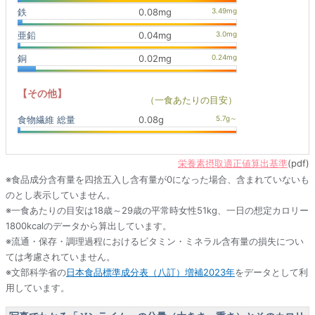
鉄
0.08mg
亜鉛
0.04mg
銅
0.02mg
【その他】
（一食あたりの目安）
食物繊維 総量
0.08g
栄養素摂取適正値算出基準
(pdf)
※食品成分含有量を四捨五入し含有量が0になった場合、含まれていないも
のとし表示していません。
※一食あたりの目安は18歳～29歳の平常時女性51kg、一日の想定カロリー
1800kcalのデータから算出しています。
※流通・保存・調理過程におけるビタミン・ミネラル含有量の損失につい
ては考慮されていません。
※文部科学省の
日本食品標準成分表（八訂）増補2023年
をデータとして利
用しています。