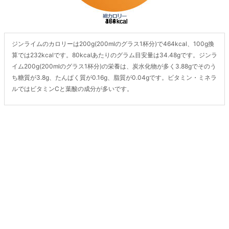
ジンライムのカロリーは200g(200mlのグラス1杯分)で464kcal、100g換
算では232kcalです。80kcalあたりのグラム目安量は34.48gです。ジンラ
イム200g(200mlのグラス1杯分)の栄養は、炭水化物が多く3.88gでそのう
ち糖質が3.8g、たんぱく質が0.16g、脂質が0.04gです。ビタミン・ミネラ
ルではビタミンCと葉酸の成分が多いです。