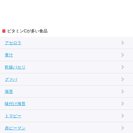
ビタミンCが多い食品
アセロラ
青汁
乾燥パセリ
グァバ
海苔
味付け海苔
トマピー
赤ピーマン