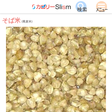
そば米
(蕎麦米)