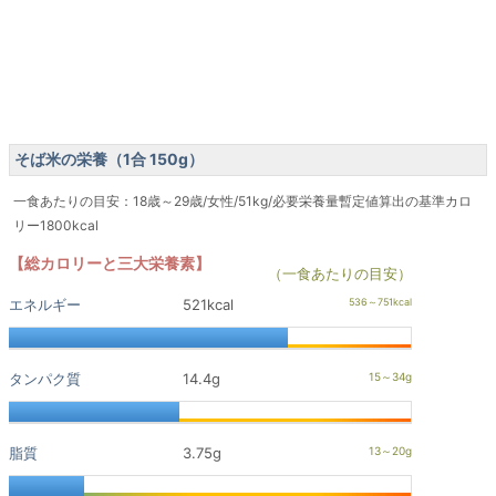
そば米の栄養（1合 150g）
一食あたりの目安：18歳～29歳/女性/51kg/必要栄養量暫定値算出の基準カロ
リー1800kcal
【総カロリーと三大栄養素】
（一食あたりの目安）
エネルギー
521kcal
タンパク質
14.4g
脂質
3.75g