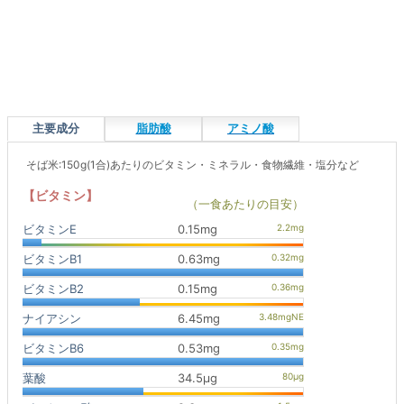
主要成分
脂肪酸
アミノ酸
そば米:150g(1合)あたりのビタミン・ミネラル・食物繊維・塩分など
【ビタミン】
（一食あたりの目安）
ビタミンE
0.15mg
ビタミンB1
0.63mg
ビタミンB2
0.15mg
ナイアシン
6.45mg
ビタミンB6
0.53mg
葉酸
34.5μg