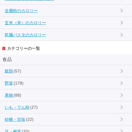
全層粉のカロリー
玄米（米）のカロリー
乾麺パスタのカロリー
カテゴリーの一覧
食品
穀類
(57)
野菜
(178)
果物
(88)
いも・でん粉
(27)
砂糖・甘味
(22)
豆・種実
(32)