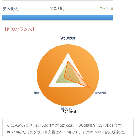
炭水化物
110.55g
【PFCバランス】
そば米のカロリーは150g(1合)で521kcal、100g換算では347kcalです。
80kcalあたりのグラム目安量は23.05gです。そば米150g(1合)の栄養は、