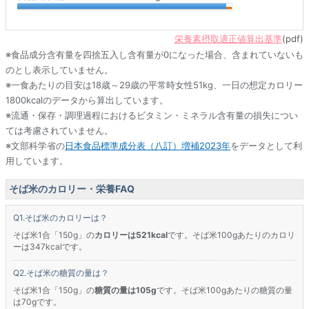
栄養素摂取適正値算出基準
(pdf)
※食品成分含有量を四捨五入し含有量が0になった場合、含まれていないも
のとし表示していません。
※一食あたりの目安は18歳～29歳の平常時女性51kg、一日の想定カロリー
1800kcalのデータから算出しています。
※流通・保存・調理過程におけるビタミン・ミネラル含有量の損失につい
ては考慮されていません。
※文部科学省の
日本食品標準成分表（八訂）増補2023年
をデータとして利
用しています。
そば米のカロリー・栄養FAQ
そば米のカロリーは？
そば米1合「150g」の
カロリーは521kcal
です。そば米100gあたりのカロリ
ーは347kcalです。
そば米の糖質の量は？
そば米1合「150g」の
糖質の量は105g
です。そば米100gあたりの糖質の量
は70gです。