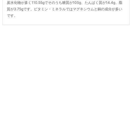
炭水化物が多く110.55gでそのうち糖質が105g、たんぱく質が14.4g、脂
質が3.75gです。ビタミン・ミネラルではマグネシウムと銅の成分が多い
です。