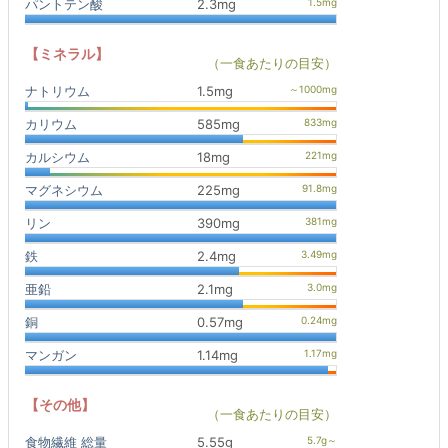
パントテン酸
2.3mg
【ミネラル】
（一食あたりの目安）
ナトリウム
1.5mg
カリウム
585mg
カルシウム
18mg
マグネシウム
225mg
リン
390mg
鉄
2.4mg
亜鉛
2.1mg
銅
0.57mg
マンガン
1.14mg
【その他】
（一食あたりの目安）
食物繊維 総量
5.55g