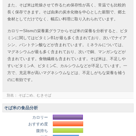
また、そば米は乾燥させて作るため保存性が高く、常温でも比較的
長く保存できます。そば由来の炭水化物を中心とした穀類で、郷土
食材としてだけでなく、幅広い料理に取り入れられています。
カロリーSlismの栄養素グラフからそば米の栄養を分析すると、ビタ
ミンに関してはビタミンB1が最も多く含まれており、次いでナイア
シン、パントテン酸などが含まれています。ミネラルについては、
マグネシウムが最も多く含まれており、次いで銅、マンガンなどが
含まれています。食物繊維も含まれています。そば米は、不足しや
すいビタミンA、ビタミンC、カルシウムなどが不足しています。一
方で、充足率が高いマグネシウムなどは、不足しがちな栄養を補う
のに有効です。
別名： そばごめ、むきそば
そば米の食品分析
カロリー
おすすめ度
腹持ち