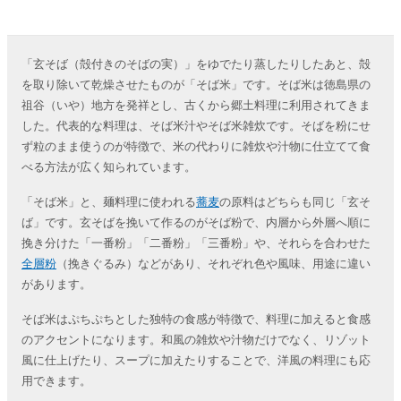
「玄そば（殻付きのそばの実）」をゆでたり蒸したりしたあと、殻
を取り除いて乾燥させたものが「そば米」です。そば米は徳島県の
祖谷（いや）地方を発祥とし、古くから郷土料理に利用されてきま
した。代表的な料理は、そば米汁やそば米雑炊です。そばを粉にせ
ず粒のまま使うのが特徴で、米の代わりに雑炊や汁物に仕立てて食
べる方法が広く知られています。
「そば米」と、麺料理に使われる
蕎麦
の原料はどちらも同じ「玄そ
ば」です。玄そばを挽いて作るのがそば粉で、内層から外層へ順に
挽き分けた「一番粉」「二番粉」「三番粉」や、それらを合わせた
全層粉
（挽きぐるみ）などがあり、それぞれ色や風味、用途に違い
があります。
そば米はぷちぷちとした独特の食感が特徴で、料理に加えると食感
のアクセントになります。和風の雑炊や汁物だけでなく、リゾット
風に仕上げたり、スープに加えたりすることで、洋風の料理にも応
用できます。