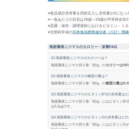
※食品成分含有量を四捨五入し含有量が0になっ
※一食あたりの目安は18歳～29歳の平常時女性5
※流通・保存・調理過程におけるビタミン・ミ
※文部科学省の
日本食品標準成分表（八訂）増補2
海面養殖ニジマスのカロリー・栄養FAQ
海面養殖ニジマスのカロリーは？
海面養殖ニジマス切り身「80g」の
カロリーは161k
海面養殖ニジマスの糖質の量は？
海面養殖ニジマス切り身「80g」の
糖質の量は0.0
海面養殖ニジマスのビタミンB12の含有量は
海面養殖ニジマス切り身「80g」にはビタミンB12
は5.2μgです。
海面養殖ニジマスのビタミンDの含有量はどの
海面養殖ニジマス切り身「80g」にはビタミンDが