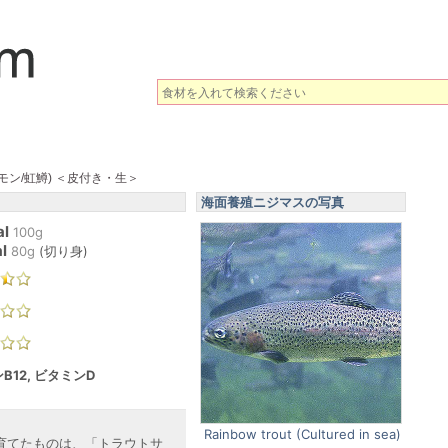
モン/虹鱒) ＜皮付き・生＞
海面養殖ニジマスの写真
al
100g
l
80
g
(
切り身
)
B12, ビタミンD
Rainbow trout (Cultured in sea)
育てたものは、「トラウトサ