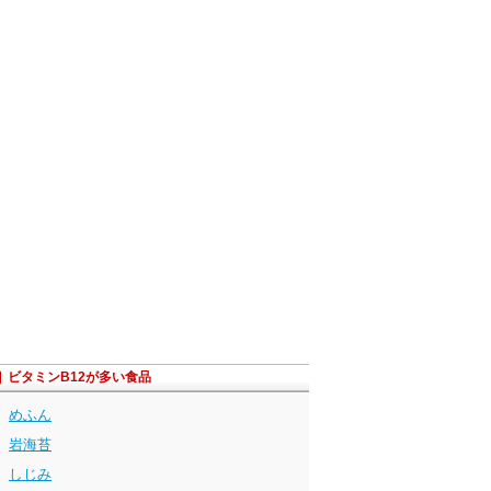
ビタミンB12が多い食品
めふん
岩海苔
しじみ