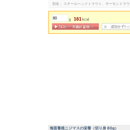
別名： スチールヘッドトラウト、サーモントラ
161
g
kcal
海面養殖ニジマスの栄養（切り身 80g）