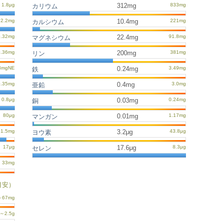
312mg
カリウム
10.4mg
カルシウム
22.4mg
マグネシウム
200mg
リン
0.24mg
鉄
0.4mg
亜鉛
0.03mg
銅
0.01mg
マンガン
3.2μg
ヨウ素
17.6μg
セレン
目安）