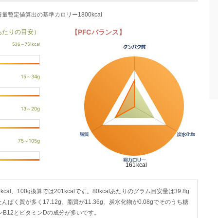
養量暫定値算出の基準カロリー1800kcal
あたりの目安）
【PFCバランス】
al、100g換算では201kcalです。80kcalあたりのグラム目安量は39.8g
ぱく質が多く17.12g、脂質が11.36g、炭水化物が0.08gでそのうち糖
ンB12とビタミンDの成分が多いです。