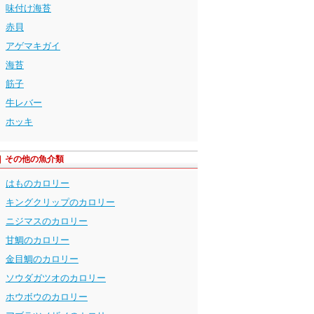
味付け海苔
赤貝
アゲマキガイ
海苔
筋子
牛レバー
ホッキ
その他の魚介類
はものカロリー
キングクリップのカロリー
ニジマスのカロリー
甘鯛のカロリー
金目鯛のカロリー
ソウダガツオのカロリー
ホウボウのカロリー