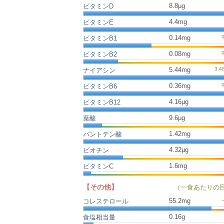
8.8μg
ビタミンD
4.4mg
ビタミンE
0.14mg
ビタミンB1
0.08mg
ビタミンB2
5.44mg
ナイアシン
0.36mg
ビタミンB6
4.16μg
ビタミンB12
9.6μg
葉酸
1.42mg
パントテン酸
4.32μg
ビオチン
1.6mg
ビタミンC
【その他】
（一食あたりの
55.2
mg
コレステロール
0.16
g
食塩相当量