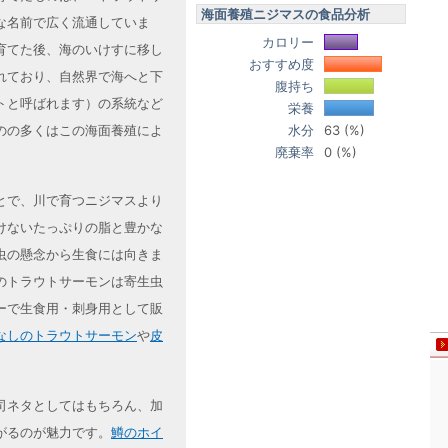
海面養殖ニジマスの食品分析
な名前で広く流通していま
カロリー
育てた後、海のいけすに移し
おすすめ度
れており、自然界で海へと下
腹持ち
トと呼ばれます）の系統など
栄養
水分
63 (%)
のの多くはこの海面養殖によ
廃棄率
0 (%)
とで、川で育つニジマスより
けないたっぷりの脂と豊かな
虫の懸念から生食には向きま
のトラウトサーモンは寄生虫
ーで生食用・刺身用として販
なしのトラウトサーモン
や
皮
司ネタとしてはもちろん、加
がるのが魅力です。
鱒のホイ