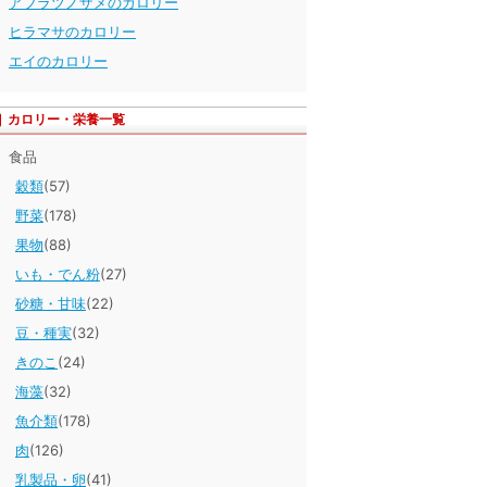
アブラツノザメのカロリー
ヒラマサのカロリー
エイのカロリー
カロリー・栄養一覧
食品
穀類
(57)
野菜
(178)
果物
(88)
いも・でん粉
(27)
砂糖・甘味
(22)
豆・種実
(32)
きのこ
(24)
海藻
(32)
魚介類
(178)
肉
(126)
乳製品・卵
(41)