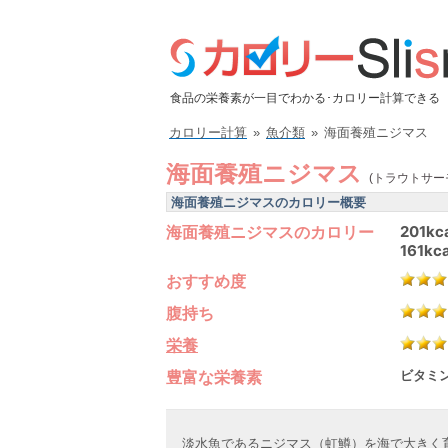
食品の栄養素が一目でわかる･カロリー計算できる
カロリー計算
»
魚介類
»
海面養殖ニジマス
海面養殖ニジマス
(トラウトサー
海面養殖ニジマスのカロリー概要
海面養殖ニジマスのカロリー
201kc
161kca
おすすめ度
腹持ち
栄養
豊富な栄養素
ビタミン
淡水魚であるニジマス（虹鱒）を海で大きく