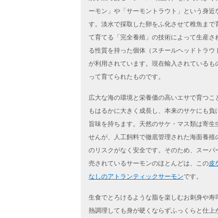
ーモン」や「サーモントラウト」という身近
す。淡水で採取した卵をふ化させて稚魚まで
て育てる「完全養殖」の技術によって生産さ
る性質を持った個体（スチールヘッドトラウ
が利用されています。現在輸入されているも
って育てられたものです。
広大な海の環境と栄養価の高いエサで育つこ
もはるかに大きく成長し、本来のサケにも負
旨味を持ちます。天然のサケ・マス類は寄生
せんが、人工飼料で徹底管理された海面養殖
のリスクがなく安全です。そのため、スーパ
売されているサーモンのほとんどは、この
皮
なしのアトランティックサーモン
です。
生食でとろけるような脂を楽しむお刺身や寿
熱調理しても身が硬くならずふっくらと仕上