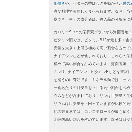
ル焼き
や、バターの香ばしさを効かせた
鱒の
彩な料理で美味しく食べられます。なお、当
皮つき・生」の成分値は、輸入品の分析値に
カロリーSlismの栄養素グラフから海面養
ビタミン類では、ビタミンB12が最も多く含
安量を大きく上回る極めて高い割合を占めて
ナイアシンなどが含まれており、これらの栄
極めて高い割合を占めています。海面養殖ニジ
ミンD、ナイアシン、ビタミンEなどを豊富
を補うのに有効です。ミネラル類では、セレ
一食あたりの目安量を上回る高い割合を占め
ウムなどが含まれており、リンは目安量の半
リウムは目安量を下回っていますが比較的高
他の栄養素では、コレステロールが最も多く
比較的高い割合を占めています。塩分は目安