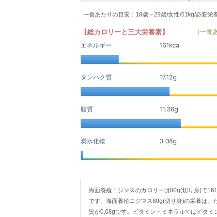
一食あたりの目安：18歳～29歳/女性/51kg/必要栄
【総カロリーと三大栄養素】
（一食
エネルギー
161kcal
タンパク質
17.12
g
脂質
11.36
g
炭水化物
0.08
g
海面養殖ニジマスのカロリーは80g(切り身)で161kc
です。海面養殖ニジマス80g(切り身)の栄養は、たん
質が0.08gです。ビタミン・ミネラルではビタミ