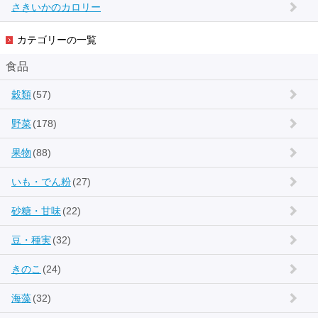
さきいかのカロリー
カテゴリーの一覧
食品
穀類
(57)
野菜
(178)
果物
(88)
いも・でん粉
(27)
砂糖・甘味
(22)
豆・種実
(32)
きのこ
(24)
海藻
(32)