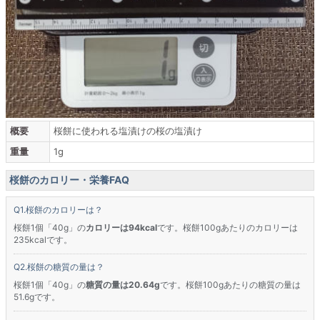
概要
桜餅に使われる塩漬けの桜の塩漬け
重量
1g
桜餅のカロリー・栄養FAQ
桜餅のカロリーは？
桜餅1個「40g」の
カロリーは94kcal
です。桜餅100gあたりのカロリーは
235kcalです。
桜餅の糖質の量は？
桜餅1個「40g」の
糖質の量は20.64g
です。桜餅100gあたりの糖質の量は
51.6gです。