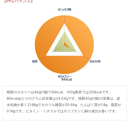
【PFCバランス】
桜餅のカロリーは40g(1個)で94kcal、100g換算では235kcalです。
80kcalあたりのグラム目安量は34.04gです。桜餅40g(1個)の栄養は、炭
水化物が多く21.68gでそのうち糖質が20.64g、たんぱく質が1.8g、脂質が
0.16gです。ビタミン・ミネラルではモリブデンと銅の成分が多いです。