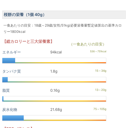
桜餅の栄養（1個 40g）
一食あたりの目安：18歳～29歳/女性/51kg/必要栄養量暫定値算出の基準カロ
リー1800kcal
【総カロリーと三大栄養素】
（一食あたりの目安）
エネルギー
94kcal
タンパク質
1.8g
脂質
0.16g
炭水化物
21.68g