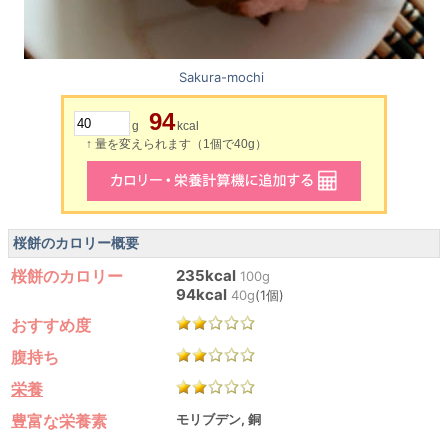
Sakura-mochi
94
g
kcal
↑ 量を変えられます（1個で40g）
桜餅のカロリー概要
桜餅のカロリー
235kcal
100g
94kcal
40g
(1個)
おすすめ度
腹持ち
栄養
豊富な栄養素
モリブデン, 銅