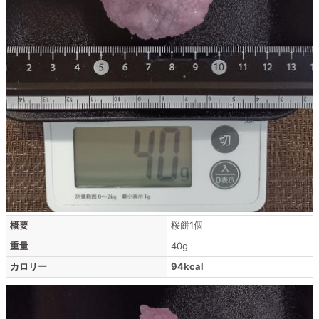
概要
桜餅1個
重量
40g
カロリー
94kcal