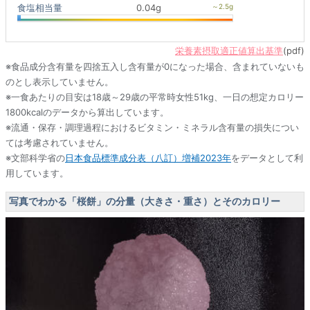
食塩相当量
0.04g
栄養素摂取適正値算出基準
(pdf)
※食品成分含有量を四捨五入し含有量が0になった場合、含まれていないも
のとし表示していません。
※一食あたりの目安は18歳～29歳の平常時女性51kg、一日の想定カロリー
1800kcalのデータから算出しています。
※流通・保存・調理過程におけるビタミン・ミネラル含有量の損失につい
ては考慮されていません。
※文部科学省の
日本食品標準成分表（八訂）増補2023年
をデータとして利
用しています。
写真でわかる「桜餅」の分量（大きさ・重さ）とそのカロリー