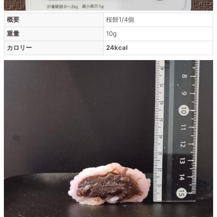
概要
桜餅1/4個
重量
10g
カロリー
24kcal