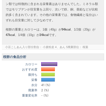
ン類では特徴的に含まれる栄養素はありませんでした。ミネラル類
ではモリブデンが目安量を上回り、次いで鉄、銅、亜鉛などが比較
的多く含まれています。その他の栄養素では、食物繊維と塩分はい
ずれも目安量に対して少なめです。
桜餅の重量とカロリーは、1個（40g）が
94kcal
、1/2個（20g）が
47kcal
、1/4個（10g）が
24kcal
です。
小豆こしあん入り部分割合： 小麦粉皮 4、あん 5廃棄部位： 桜葉
桜餅の食品分析
カロリー
おすすめ度
腹持ち
栄養
水分
41 (%)
廃棄率
2 (%)
重量変化率
- (%)