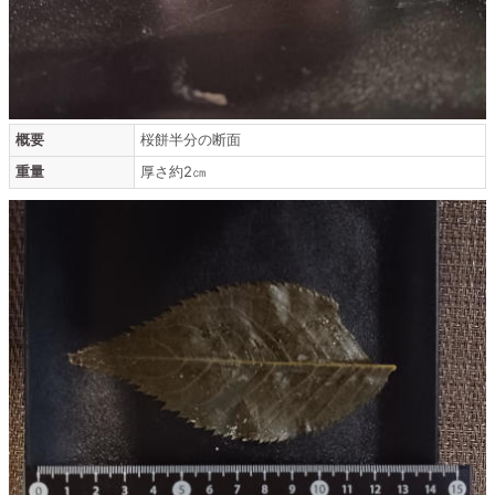
概要
桜餅半分の断面
重量
厚さ約2㎝