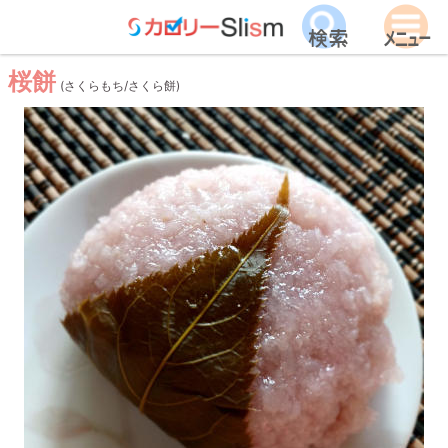
桜餅
(さくらもち/さくら餅)