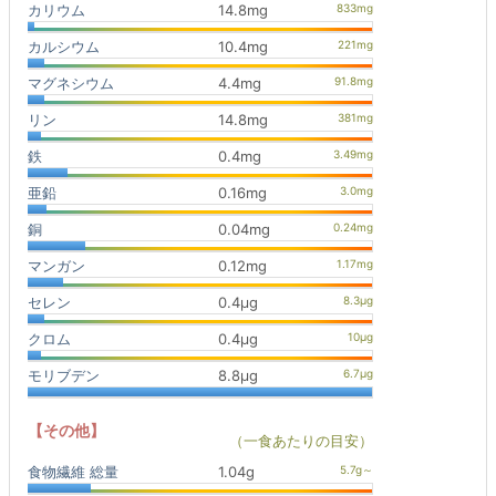
カリウム
14.8mg
カルシウム
10.4mg
マグネシウム
4.4mg
リン
14.8mg
鉄
0.4mg
亜鉛
0.16mg
銅
0.04mg
マンガン
0.12mg
セレン
0.4μg
クロム
0.4μg
モリブデン
8.8μg
【その他】
（一食あたりの目安）
食物繊維 総量
1.04g