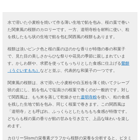
水で溶いた小麦粉を焼いて作る薄い生地で餡を包み、桜の葉で巻い
た関東風の桜餅のカロリーです。一方、道明寺粉を材料に使い、粒
を残したもち状の生地で餡を包む関西風の桜餅もあります。
桜餅は淡いピンク色と桜の葉のほのかな香りが特徴の春の和菓子
で、見た目の美しさからひな祭りや花見の季節に親しまれていま
す。かしわ餅や、求肥を使ってもっちりとした食感に仕上げる
鶯餅
（うぐいすもち）
などと並ぶ、代表的な和菓子の一つです。
関東風の桜餅は、水で溶いた小麦粉や白玉粉を薄く焼いてクレープ
状の皮にし、餡を包んで塩漬けの桜葉で巻くのが一般的です。対し
て関西風は、もち米を蒸して乾燥させた
道明寺粉
を使い、粒の食感
を残した生地で餡を包み、同じく桜葉で巻きます。この関西風は
「道明寺」とも呼ばれ、ふっくらとしたもちもち食感が特徴です。
どちらも桜の葉の香りが餡の甘みを引き立て、上品な味わいを楽し
めます。
カロリーSlismの栄養素グラフから桜餅の栄養を分析すると、ビタミ