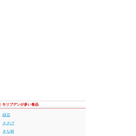
モリブデンが多い食品
緑豆
ささげ
きな粉