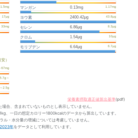
0.13mg
マンガン
2400.42μg
ヨウ素
6.86μg
セレン
1.54μg
クロム
6.64μg
モリブデン
目安）
栄養素摂取適正値算出基準
(pdf)
た場合、含まれていないものとし表示していません。
1kg、一日の想定カロリー1800kcalのデータから算出しています。
ネラル・水分量の増減については考慮していません。
023年
をデータとして利用しています。