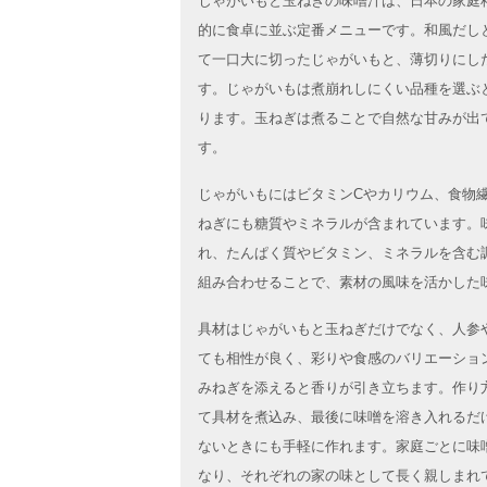
じゃがいもと玉ねぎの味噌汁は、日本の家庭
的に食卓に並ぶ定番メニューです。和風だし
て一口大に切ったじゃがいもと、薄切りにし
す。じゃがいもは煮崩れしにくい品種を選ぶ
ります。玉ねぎは煮ることで自然な甘みが出
す。
じゃがいもにはビタミンCやカリウム、食物
ねぎにも糖質やミネラルが含まれています。
れ、たんぱく質やビタミン、ミネラルを含む
組み合わせることで、素材の風味を活かした
具材はじゃがいもと玉ねぎだけでなく、人参
ても相性が良く、彩りや食感のバリエーショ
みねぎを添えると香りが引き立ちます。作り
て具材を煮込み、最後に味噌を溶き入れるだ
ないときにも手軽に作れます。家庭ごとに味
なり、それぞれの家の味として長く親しまれ