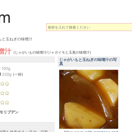
もと玉ねぎの味噌汁
噌汁
(じゃがいもの味噌汁/ジャガイモと玉葱の味噌汁)
じゃがいもと玉ねぎの味噌汁の写
真
l
100g
l
220
g
(
一杯
)
 モリブデン