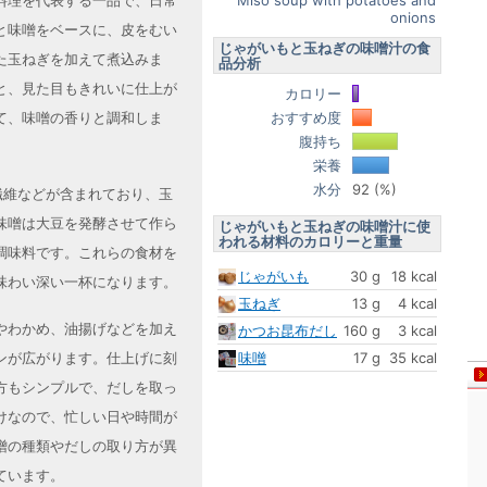
Miso soup with potatoes and
料理を代表する一品で、日常
onions
と味噌をベースに、皮をむい
じゃがいもと玉ねぎの味噌汁の食
た玉ねぎを加えて煮込みま
品分析
と、見た目もきれいに仕上が
カロリー
おすすめ度
て、味噌の香りと調和しま
腹持ち
栄養
水分
92 (%)
繊維などが含まれており、玉
味噌は大豆を発酵させて作ら
じゃがいもと玉ねぎの味噌汁に使
われる材料のカロリーと重量
調味料です。これらの食材を
じゃがいも
30 g
18 kcal
味わい深い一杯になります。
玉ねぎ
13 g
4 kcal
やわかめ、油揚げなどを加え
かつお昆布だし
160 g
3 kcal
味噌
17 g
35 kcal
ンが広がります。仕上げに刻
方もシンプルで、だしを取っ
けなので、忙しい日や時間が
噌の種類やだしの取り方が異
ています。