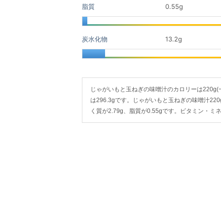
脂質
0.55
g
炭水化物
13.2
g
じゃがいもと玉ねぎの味噌汁のカロリーは220g(一杯)
は296.3gです。じゃがいもと玉ねぎの味噌汁220
く質が2.79g、脂質が0.55gです。ビタミン