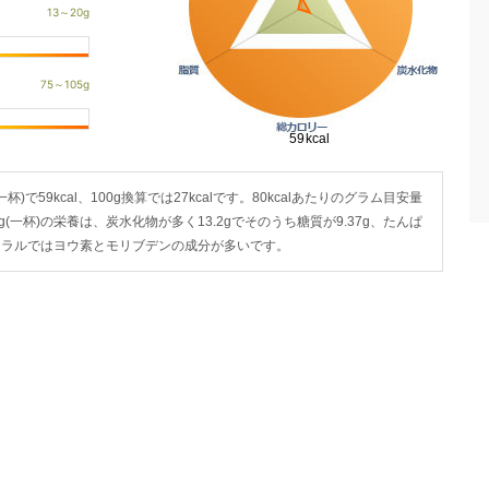
で59kcal、100g換算では27kcalです。80kcalあたりのグラム目安量
g(一杯)の栄養は、炭水化物が多く13.2gでそのうち糖質が9.37g、たんぱ
・ミネラルではヨウ素とモリブデンの成分が多いです。