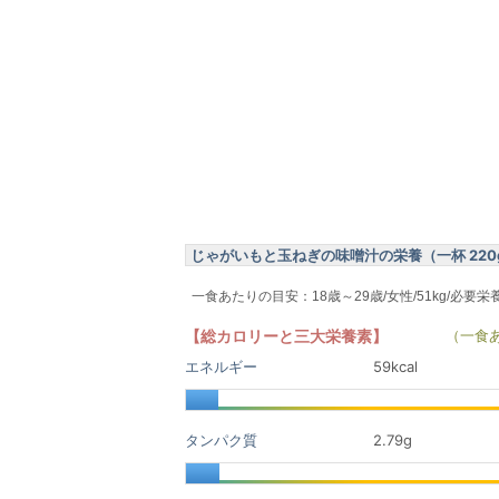
じゃがいもと玉ねぎの味噌汁の栄養（一杯 220
一食あたりの目安：18歳～29歳/女性/51kg/必要栄
【総カロリーと三大栄養素】
（一食
エネルギー
59kcal
タンパク質
2.79
g