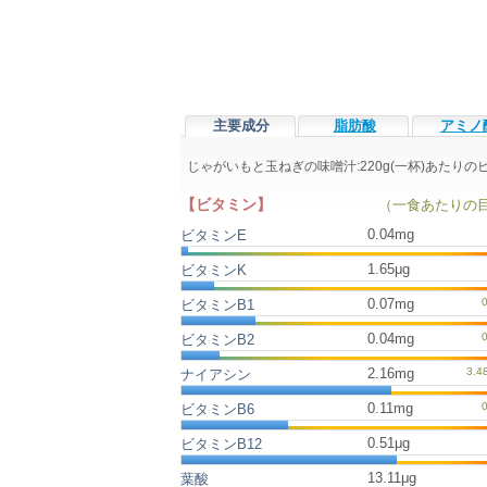
主要成分
脂肪酸
アミノ
じゃがいもと玉ねぎの味噌汁:220g(一杯)あたり
【ビタミン】
（一食あたりの
0.04mg
ビタミンE
1.65μg
ビタミンK
0.07mg
ビタミンB1
0.04mg
ビタミンB2
2.16mg
ナイアシン
0.11mg
ビタミンB6
0.51μg
ビタミンB12
13.11μg
葉酸