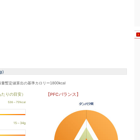
g）
養量暫定値算出の基準カロリー1800kcal
あたりの目安）
【PFCバランス】