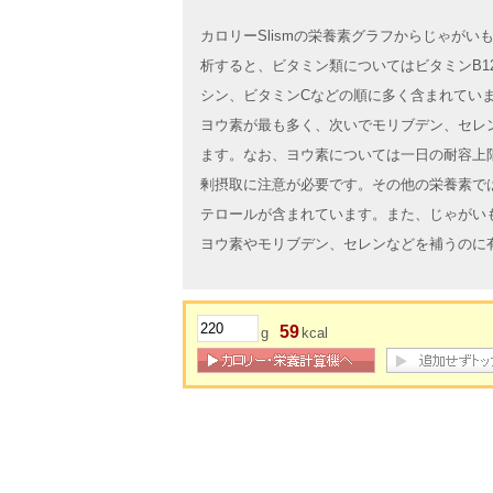
カロリーSlismの栄養素グラフからじゃが
析すると、ビタミン類についてはビタミンB1
シン、ビタミンCなどの順に多く含まれてい
ヨウ素が最も多く、次いでモリブデン、セレ
ます。なお、ヨウ素については一日の耐容上
剰摂取に注意が必要です。その他の栄養素で
テロールが含まれています。また、じゃがい
ヨウ素やモリブデン、セレンなどを補うのに
59
g
kcal