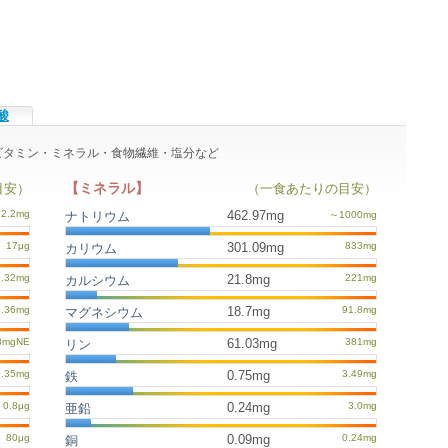
酸
のビタミン・ミネラル・食物繊維・塩分など
【ミネラル】
目安）
（一食あたりの目安）
462.97mg
ナトリウム
301.09mg
カリウム
21.8mg
カルシウム
18.7mg
マグネシウム
61.03mg
リン
0.75mg
鉄
0.24mg
亜鉛
0.09mg
銅