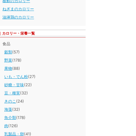
板麩のカロリー
ねぎまのカロリー
油淋鶏のカロリー
カロリー・栄養一覧
食品
穀類
(57)
野菜
(178)
果物
(88)
いも・でん粉
(27)
砂糖・甘味
(22)
豆・種実
(32)
きのこ
(24)
海藻
(32)
魚介類
(178)
肉
(126)
乳製品・卵
(41)