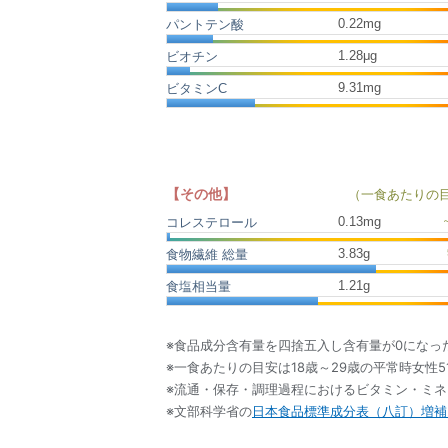
0.22mg
パントテン酸
1.28μg
ビオチン
9.31mg
ビタミンC
【その他】
（一食あたりの
0.13
mg
コレステロール
3.83
g
食物繊維 総量
1.21
g
食塩相当量
※食品成分含有量を四捨五入し含有量が0になっ
※一食あたりの目安は18歳～29歳の平常時女性5
※流通・保存・調理過程におけるビタミン・ミ
※文部科学省の
日本食品標準成分表（八訂）増補2