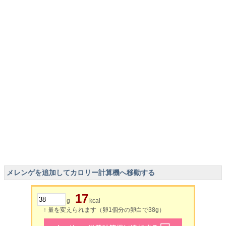
メレンゲを追加してカロリー計算機へ移動する
17
g
kcal
↑ 量を変えられます（卵1個分の卵白で38g）