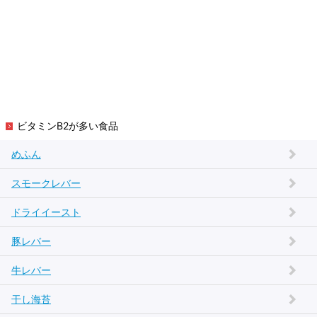
ビタミンB2が多い食品
めふん
スモークレバー
ドライイースト
豚レバー
牛レバー
干し海苔