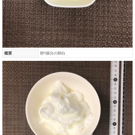
概要
卵1個分の卵白