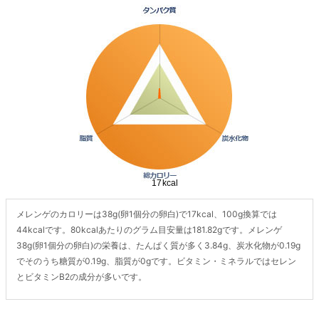
メレンゲのカロリーは38g(卵1個分の卵白)で17kcal、100g換算では
44kcalです。80kcalあたりのグラム目安量は181.82gです。メレンゲ
38g(卵1個分の卵白)の栄養は、たんぱく質が多く3.84g、炭水化物が0.19g
でそのうち糖質が0.19g、脂質が0gです。ビタミン・ミネラルではセレン
とビタミンB2の成分が多いです。