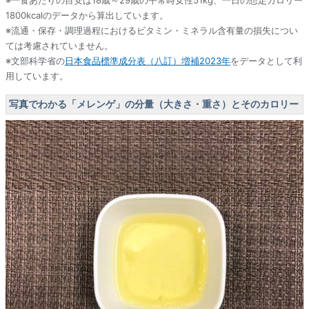
※一食あたりの目安は18歳～29歳の平常時女性51kg、一日の想定カロリー
1800kcalのデータから算出しています。
※流通・保存・調理過程におけるビタミン・ミネラル含有量の損失につい
ては考慮されていません。
※文部科学省の
日本食品標準成分表（八訂）増補2023年
をデータとして利
用しています。
写真でわかる「メレンゲ」の分量（大きさ・重さ）とそのカロリー