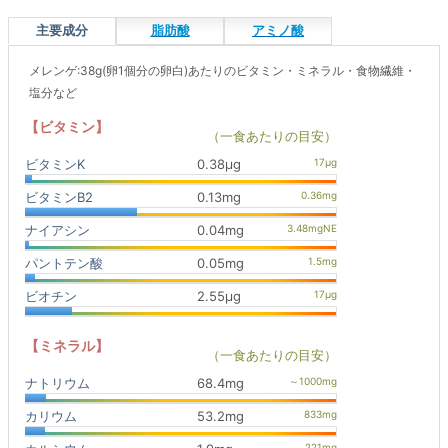
主要成分
脂肪酸
アミノ酸
メレンゲ:38g(卵1個分の卵白)あたりのビタミン・ミネラル・食物繊維・
塩分など
【ビタミン】
（一食あたりの目安）
ビタミンK
0.38μg
ビタミンB2
0.13mg
ナイアシン
0.04mg
パントテン酸
0.05mg
ビオチン
2.55μg
【ミネラル】
（一食あたりの目安）
ナトリウム
68.4mg
カリウム
53.2mg