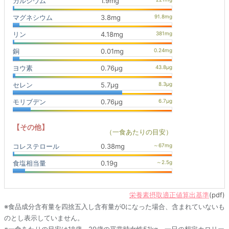
カルシウム
1.9mg
マグネシウム
3.8mg
リン
4.18mg
銅
0.01mg
ヨウ素
0.76μg
セレン
5.7μg
モリブデン
0.76μg
【その他】
（一食あたりの目安）
コレステロール
0.38mg
食塩相当量
0.19g
栄養素摂取適正値算出基準
(pdf)
※食品成分含有量を四捨五入し含有量が0になった場合、含まれていないも
のとし表示していません。