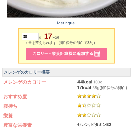
Meringue
17
g
kcal
↑ 量を変えられます（卵1個分の卵白で38g）
メレンゲのカロリー概要
メレンゲのカロリー
44kcal
100g
17kcal
38g
(卵1個分の卵白)
おすすめ度
腹持ち
栄養
豊富な栄養素
セレン, ビタミンB2