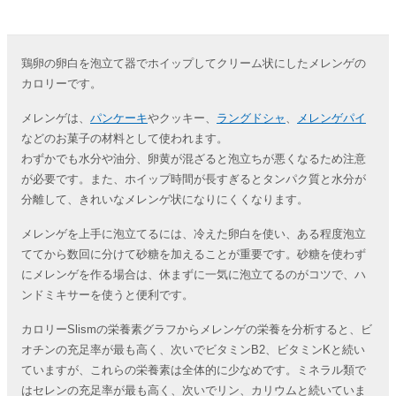
鶏卵の卵白を泡立て器でホイップしてクリーム状にしたメレンゲの
カロリーです。
メレンゲは、
パンケーキ
やクッキー、
ラングドシャ
、
メレンゲパイ
などのお菓子の材料として使われます。
わずかでも水分や油分、卵黄が混ざると泡立ちが悪くなるため注意
が必要です。また、ホイップ時間が長すぎるとタンパク質と水分が
分離して、きれいなメレンゲ状になりにくくなります。
メレンゲを上手に泡立てるには、冷えた卵白を使い、ある程度泡立
ててから数回に分けて砂糖を加えることが重要です。砂糖を使わず
にメレンゲを作る場合は、休まずに一気に泡立てるのがコツで、ハ
ンドミキサーを使うと便利です。
カロリーSlismの栄養素グラフからメレンゲの栄養を分析すると、ビ
オチンの充足率が最も高く、次いでビタミンB2、ビタミンKと続い
ていますが、これらの栄養素は全体的に少なめです。ミネラル類で
はセレンの充足率が最も高く、次いでリン、カリウムと続いていま