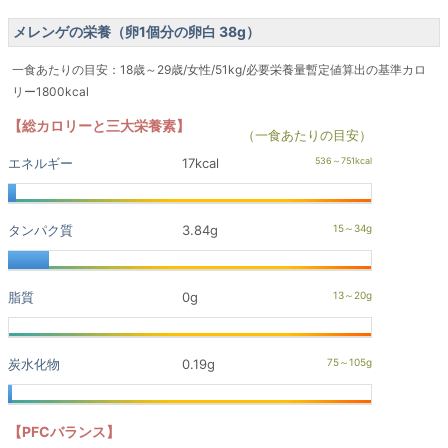
メレンゲの栄養（卵1個分の卵白 38g）
一食あたりの目安：18歳～29歳/女性/51kg/必要栄養量暫定値算出の基準カロ
リー1800kcal
【総カロリーと三大栄養素】
（一食あたりの目安）
エネルギー
17kcal
タンパク質
3.84g
脂質
0g
炭水化物
0.19g
【PFCバランス】