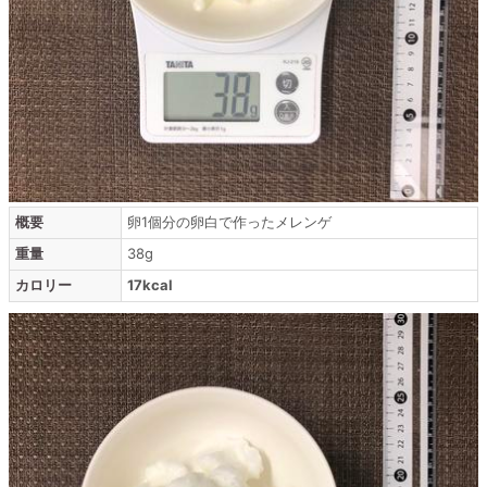
概要
卵1個分の卵白で作ったメレンゲ
重量
38g
カロリー
17kcal