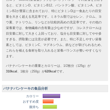
ると、ビタミンD、ビタミンB12、パントテン酸、ビタミンA、ビタ
ミンB2が豊富に含まれており、特にビタミンDは一食あたりの目安
量を大きく超える充足率です。ミネラル類ではセレン、クロム、ヨ
ウ素、ナトリウム、リンなどが比較的高めの充足率です。その他の
栄養素では、食物繊維の含有量は少なめですが、コレステロールは
目安量に対して大きく上回っており、塩分も目安量に対してやや多
すぎる、摂取量には注意が必要です。また、特に不足しやすい栄養
素としては、ビタミンC、マグネシウム、鉄などが挙げられるため、
これらを補える食材を取り入れると栄養バランスが整いやすくなり
ます。
バナナパンケーキの重量とカロリーは、1/2枚分（125g）が
310kcal
、1枚分（250g）が
620kcal
です。
バナナパンケーキの食品分析
カロリー
おすすめ度
腹持ち