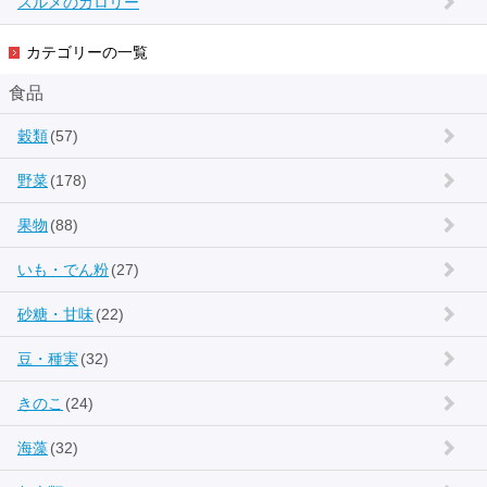
スルメのカロリー
カテゴリーの一覧
食品
穀類
(57)
野菜
(178)
果物
(88)
いも・でん粉
(27)
砂糖・甘味
(22)
豆・種実
(32)
きのこ
(24)
海藻
(32)