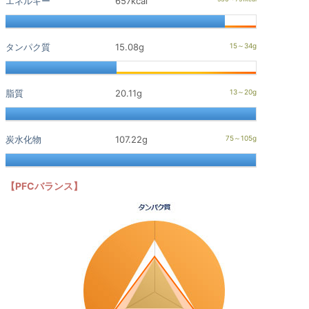
エネルギー
657kcal
タンパク質
15.08g
脂質
20.11g
炭水化物
107.22g
【PFCバランス】