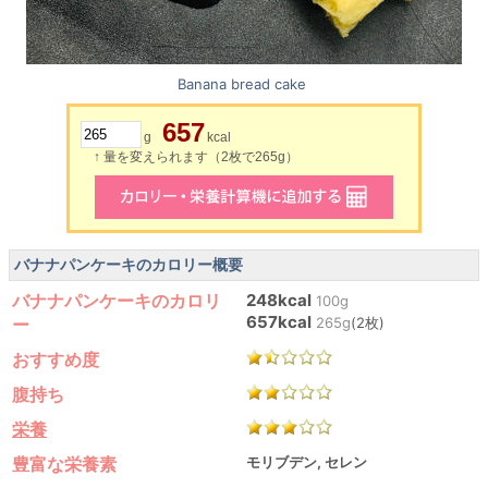
Banana bread cake
657
g
kcal
↑ 量を変えられます（2枚で265g）
バナナパンケーキのカロリー概要
バナナパンケーキのカロリ
248kcal
100g
657kcal
ー
265g
(2枚)
おすすめ度
腹持ち
栄養
豊富な栄養素
モリブデン, セレン