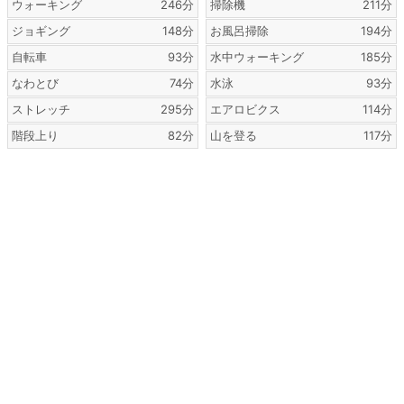
ウォーキング
246分
掃除機
211分
ジョギング
148分
お風呂掃除
194分
自転車
93分
水中ウォーキング
185分
なわとび
74分
水泳
93分
ストレッチ
295分
エアロビクス
114分
階段上り
82分
山を登る
117分