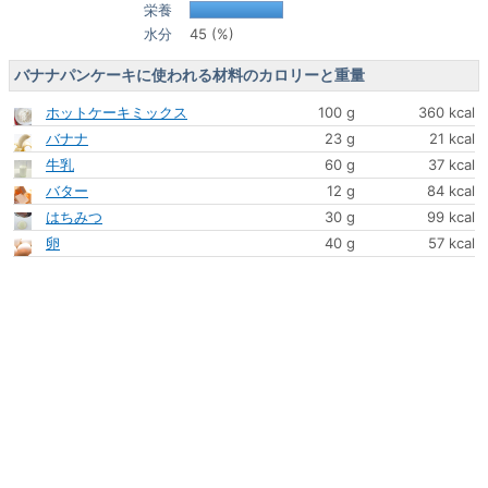
栄養
水分
45 (%)
バナナパンケーキに使われる材料のカロリーと重量
ホットケーキミックス
100 g
360 kcal
バナナ
23 g
21 kcal
牛乳
60 g
37 kcal
バター
12 g
84 kcal
はちみつ
30 g
99 kcal
卵
40 g
57 kcal