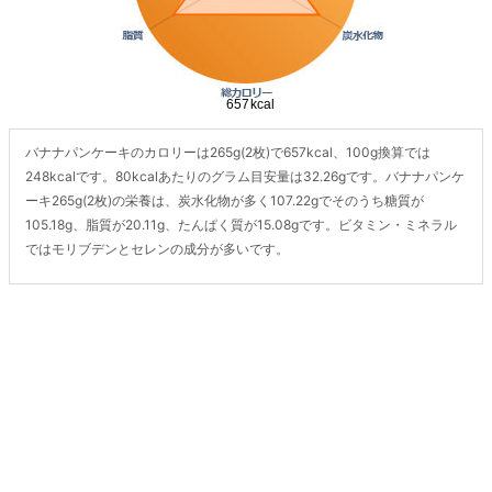
バナナパンケーキのカロリーは265g(2枚)で657kcal、100g換算では
248kcalです。80kcalあたりのグラム目安量は32.26gです。バナナパンケ
ーキ265g(2枚)の栄養は、炭水化物が多く107.22gでそのうち糖質が
105.18g、脂質が20.11g、たんぱく質が15.08gです。ビタミン・ミネラル
ではモリブデンとセレンの成分が多いです。