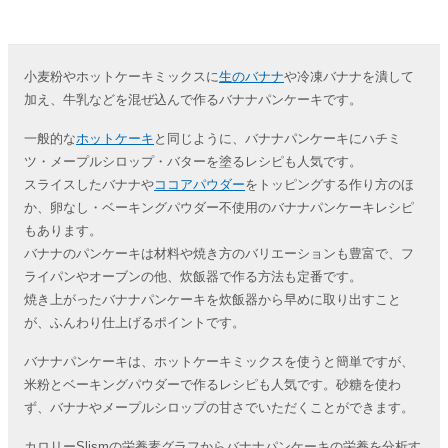
小麦粉やホットケーキミックスに
生のバナナ
や冷凍バナナを潰して
加え、牛乳などを混ぜ込んで作るバナナパンケーキです。
一般的な
ホットケーキ
と同じように、バナナパンケーキにハチミ
ツ・メープルシロップ・バターを塗るレシピも人気です。
スライスしたバナナや
ココアパウダー
をトッピングする作り方のほ
か、卵なし・ベーキングパウダー不使用のバナナパンケーキレシピ
もあります。
バナナのパンケーキは材料や焼き方のバリエーションも豊富で、フ
ライパンやオーブンの他、炊飯器で作る方法も定番です。
焼き上がったバナナパンケーキを炊飯器から早めに取り出すこと
が、ふんわり仕上げるポイントです。
バナナパンケーキは、ホットケーキミックスを使うと簡単ですが、
米粉とベーキングパウダーで作るレシピも人気です。砂糖を使わ
ず、バナナやメープルシロップの甘さでいただくことができます。
カロリーSlismの栄養素グラフからバナナパンケーキの栄養を分析す