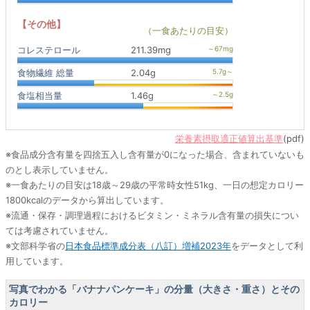
【その他】
（一食あたりの目安）
コレステロール
211.39mg
食物繊維 総量
2.04g
食塩相当量
1.46g
栄養素摂取適正値算出基準
(pdf)
※食品成分含有量を四捨五入し含有量が0になった場合、含まれていないも
のとし表示していません。
※一食あたりの目安は18歳～29歳の平常時女性51kg、一日の想定カロリー
1800kcalのデータから算出しています。
※流通・保存・調理過程におけるビタミン・ミネラル含有量の損失につい
ては考慮されていません。
※文部科学省の
日本食品標準成分表（八訂）増補2023年
をデータとして利
用しています。
写真でわかる「バナナパンケーキ」の分量（大きさ・重さ）とその
カロリー