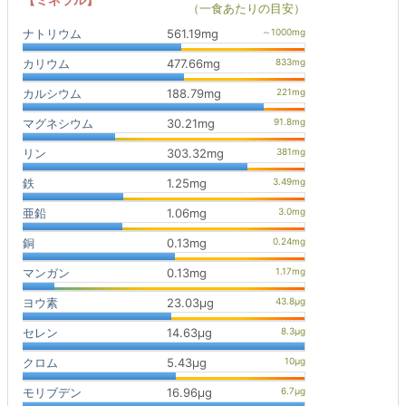
（一食あたりの目安）
ナトリウム
561.19mg
カリウム
477.66mg
カルシウム
188.79mg
マグネシウム
30.21mg
リン
303.32mg
鉄
1.25mg
亜鉛
1.06mg
銅
0.13mg
マンガン
0.13mg
ヨウ素
23.03μg
セレン
14.63μg
クロム
5.43μg
モリブデン
16.96μg