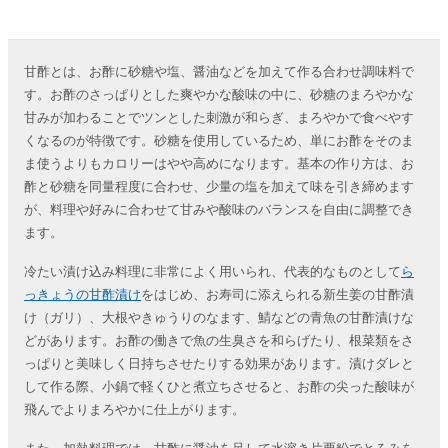
甘酢とは、お酢に砂糖や塩、醤油などを加えて作る合わせ調味料で
す。お酢のさっぱりとした爽やかな酸味の中に、砂糖のまろやかな
甘みが加わることでツンとした刺激が和らぎ、まろやかで食べやす
くなるのが特徴です。砂糖を使用しているため、単にお酢をそのま
ま使うよりもカロリーはやや高めになります。基本の作り方は、お
酢と砂糖を同量程度に合わせ、少量の塩を加えて味を引き締めます
が、料理や好みに合わせて甘みや酸味のバランスを自由に調整でき
ます。
冷たい漬け込み料理に非常によく用いられ、代表的なものとして
ら
っきょうの甘酢漬け
をはじめ、お寿司に添えられる新生姜の甘酢漬
け（ガリ）、大根やきゅうりのなます、鯖などの青魚の甘酢漬けな
どがあります。お酢の働きで魚の生臭さを和らげたり、根菜類をさ
っぱりと美味しく日持ちさせたりする効果があります。漬けダレと
して作る際、小鍋で軽くひと煮立ちさせると、お酢の尖った酸味が
飛んでよりまろやかに仕上がります。