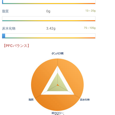
脂質
0g
炭水化物
3.42g
【PFCバランス】