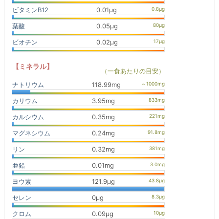
ビタミンB12
0.01μg
葉酸
0.05μg
ビオチン
0.02μg
【ミネラル】
（一食あたりの目安）
ナトリウム
118.99mg
カリウム
3.95mg
カルシウム
0.35mg
マグネシウム
0.24mg
リン
0.32mg
亜鉛
0.01mg
ヨウ素
121.9μg
セレン
0μg
クロム
0.09μg