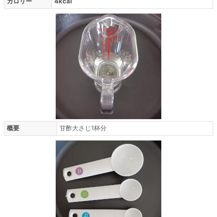
カロリー
4kcal
概要
甘酢大さじ1杯分