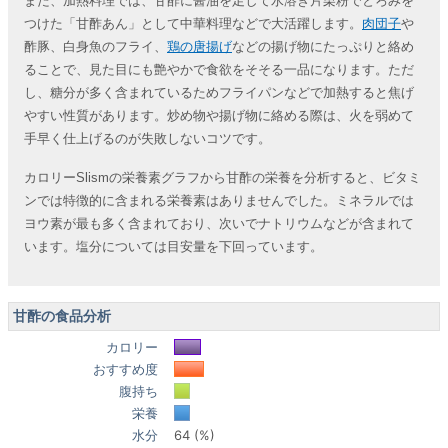
また、加熱料理では、甘酢に醤油を足して水溶き片栗粉でとろみを
つけた「甘酢あん」として中華料理などで大活躍します。
肉団子
や
酢豚、白身魚のフライ、
鶏の唐揚げ
などの揚げ物にたっぷりと絡め
ることで、見た目にも艶やかで食欲をそそる一品になります。ただ
し、糖分が多く含まれているためフライパンなどで加熱すると焦げ
やすい性質があります。炒め物や揚げ物に絡める際は、火を弱めて
手早く仕上げるのが失敗しないコツです。
カロリーSlismの栄養素グラフから甘酢の栄養を分析すると、ビタミ
ンでは特徴的に含まれる栄養素はありませんでした。ミネラルでは
ヨウ素が最も多く含まれており、次いでナトリウムなどが含まれて
います。塩分については目安量を下回っています。
甘酢の食品分析
カロリー
おすすめ度
腹持ち
栄養
水分
64 (%)