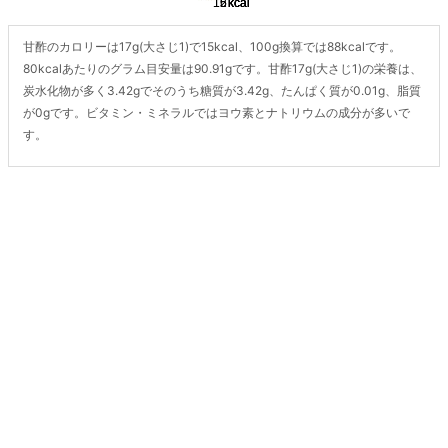
甘酢のカロリーは17g(大さじ1)で15kcal、100g換算では88kcalです。
80kcalあたりのグラム目安量は90.91gです。甘酢17g(大さじ1)の栄養は、
炭水化物が多く3.42gでそのうち糖質が3.42g、たんぱく質が0.01g、脂質
が0gです。ビタミン・ミネラルではヨウ素とナトリウムの成分が多いで
す。