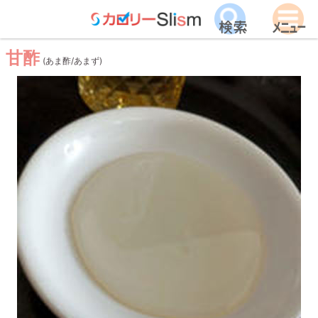
甘酢
(あま酢/あまず)