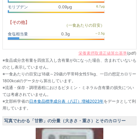
モリブデン
0.09μg
【その他】
（一食あたりの目安）
食塩相当量
0.3g
栄養素摂取適正値算出基準
(pdf)
※食品成分含有量を四捨五入し含有量が0になった場合、含まれていないも
のとし表示していません。
※一食あたりの目安は18歳～29歳の平常時女性51kg、一日の想定カロリー
1800kcalのデータから算出しています。
※流通・保存・調理過程におけるビタミン・ミネラル含有量の損失につい
ては考慮されていません。
※文部科学省の
日本食品標準成分表（八訂）増補2023年
をデータとして利
用しています。
写真でわかる「甘酢」の分量（大きさ・重さ）とそのカロリー