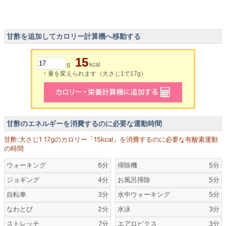
甘酢を追加してカロリー計算機へ移動する
15
g
kcal
↑ 量を変えられます（大さじ1で17g）
甘酢のエネルギーを消費するのに必要な運動時間
甘酢:大さじ1 17gのカロリー「15kcal」を消費するのに必要な有酸素運動
の時間
ウォーキング
6分
掃除機
5分
ジョギング
4分
お風呂掃除
5分
自転車
3分
水中ウォーキング
5分
なわとび
2分
水泳
3分
ストレッチ
7分
エアロビクス
3分