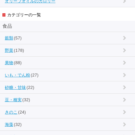
オリーブオイルのカロリー
カテゴリーの一覧
食品
穀類
(57)
野菜
(178)
果物
(88)
いも・でん粉
(27)
砂糖・甘味
(22)
豆・種実
(32)
きのこ
(24)
海藻
(32)