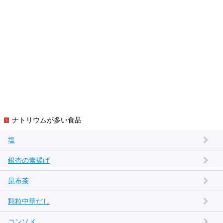
ナトリウムが多い食品
塩
銀杏の素揚げ
昆布茶
顆粒中華だし
コンソメ