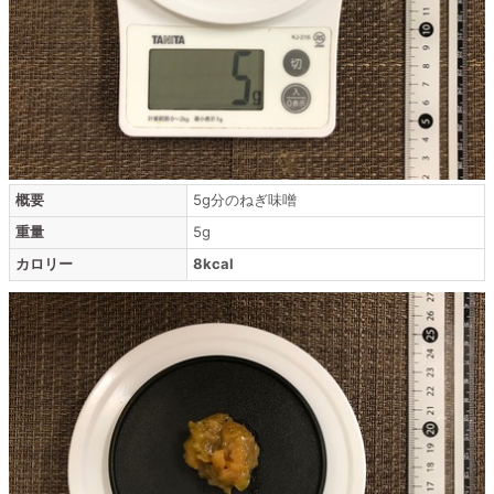
概要
5g分のねぎ味噌
重量
5g
カロリー
8kcal