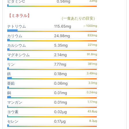
ビタミンC
0.56mg
【ミネラル】
（一食あたりの目安）
ナトリウム
115.65mg
カリウム
24.98mg
カルシウム
5.35mg
マグネシウム
2.14mg
リン
7.77mg
鉄
0.18mg
亜鉛
0.06mg
銅
0.01mg
マンガン
0.01mg
ヨウ素
0.02μg
セレン
0.17μg