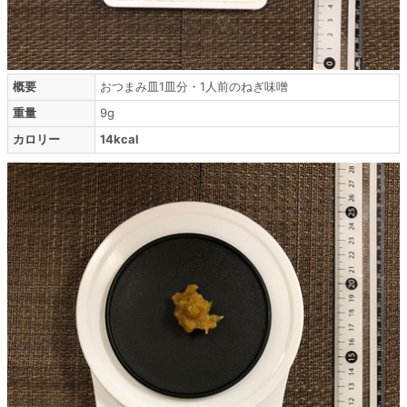
概要
おつまみ皿1皿分・1人前のねぎ味噌
重量
9g
カロリー
14kcal