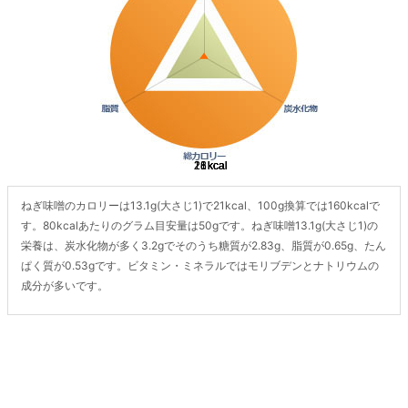
ねぎ味噌のカロリーは13.1g(大さじ1)で21kcal、100g換算では160kcalで
す。80kcalあたりのグラム目安量は50gです。ねぎ味噌13.1g(大さじ1)の
栄養は、炭水化物が多く3.2gでそのうち糖質が2.83g、脂質が0.65g、たん
ぱく質が0.53gです。ビタミン・ミネラルではモリブデンとナトリウムの
成分が多いです。