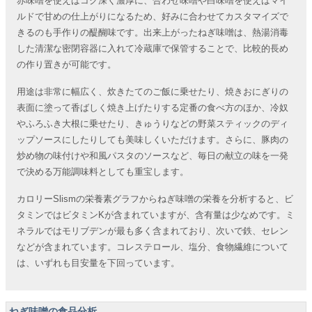
赤味噌を使えばコク深く濃厚に、合わせ味噌や白味噌を使えばマイ
ルドで甘めの仕上がりになるため、好みに合わせてカスタマイズで
きるのも手作りの醍醐味です。出来上がったねぎ味噌は、熱湯消毒
した清潔な密閉容器に入れて冷蔵庫で保管することで、比較的長め
の作り置きが可能です。
用途は非常に幅広く、炊きたてのご飯に乗せたり、焼きおにぎりの
表面に塗って香ばしく焼き上げたりする定番の食べ方のほか、冷奴
やふろふき大根に乗せたり、きゅうりなどの野菜スティックのディ
ップソースにしたりしても美味しくいただけます。さらに、豚肉の
炒め物の味付けや和風パスタのソースなど、毎日の献立の味を一発
で決める万能調味料としても重宝します。
カロリーSlismの栄養素グラフからねぎ味噌の栄養を分析すると、ビ
タミンではビタミンKが含まれていますが、含有量は少なめです。ミ
ネラルではモリブデンが最も多く含まれており、次いで鉄、セレン
などが含まれています。コレステロール、塩分、食物繊維について
は、いずれも目安量を下回っています。
ねぎ味噌の食品分析