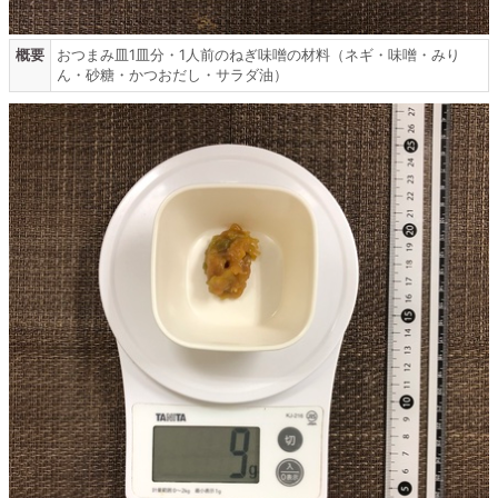
概要
おつまみ皿1皿分・1人前のねぎ味噌の材料（ネギ・味噌・みり
ん・砂糖・かつおだし・サラダ油）