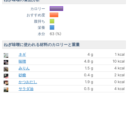
カロリー
おすすめ度
腹持ち
栄養
水分
63 (%)
ねぎ味噌に使われる材料のカロリーと重量
ネギ
4 g
1 kcal
味噌
4.8 g
10 kcal
みりん
1.5 g
4 kcal
砂糖
0.4 g
2 kcal
かつおだし
1.9 g
0 kcal
サラダ油
0.5 g
4 kcal