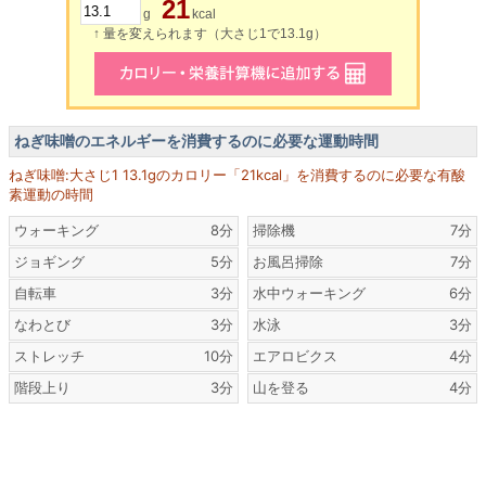
21
g
kcal
↑ 量を変えられます（大さじ1で13.1g）
ねぎ味噌のエネルギーを消費するのに必要な運動時間
ねぎ味噌:大さじ1 13.1gのカロリー「21kcal」を消費するのに必要な有酸
素運動の時間
ウォーキング
8分
掃除機
7分
ジョギング
5分
お風呂掃除
7分
自転車
3分
水中ウォーキング
6分
なわとび
3分
水泳
3分
ストレッチ
10分
エアロビクス
4分
階段上り
3分
山を登る
4分