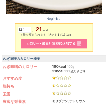
Negimiso
21
g
kcal
↑ 量を変えられます（大さじ1で13.1g）
ねぎ味噌のカロリー概要
ねぎ味噌のカロリー
160kcal
100g
21kcal
13.1g
(大さじ1)
おすすめ度
腹持ち
栄養
豊富な栄養素
モリブデン, ナトリウム