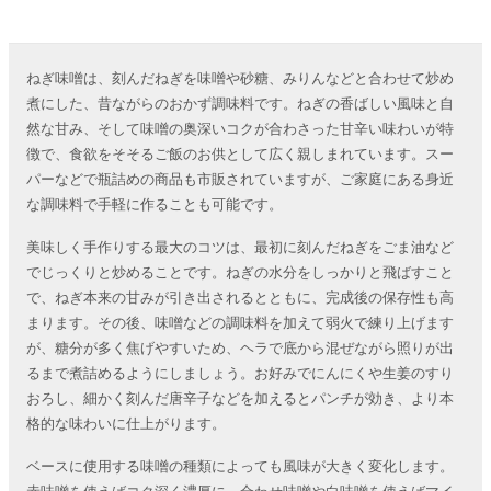
ねぎ味噌は、刻んだねぎを味噌や砂糖、みりんなどと合わせて炒め
煮にした、昔ながらのおかず調味料です。ねぎの香ばしい風味と自
然な甘み、そして味噌の奥深いコクが合わさった甘辛い味わいが特
徴で、食欲をそそるご飯のお供として広く親しまれています。スー
パーなどで瓶詰めの商品も市販されていますが、ご家庭にある身近
な調味料で手軽に作ることも可能です。
美味しく手作りする最大のコツは、最初に刻んだねぎをごま油など
でじっくりと炒めることです。ねぎの水分をしっかりと飛ばすこと
で、ねぎ本来の甘みが引き出されるとともに、完成後の保存性も高
まります。その後、味噌などの調味料を加えて弱火で練り上げます
が、糖分が多く焦げやすいため、ヘラで底から混ぜながら照りが出
るまで煮詰めるようにしましょう。お好みでにんにくや生姜のすり
おろし、細かく刻んだ唐辛子などを加えるとパンチが効き、より本
格的な味わいに仕上がります。
ベースに使用する味噌の種類によっても風味が大きく変化します。