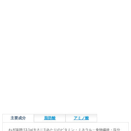
主要成分
脂肪酸
アミノ酸
ねぎ味噌:13.1g(大さじ1)あたりのビタミン・ミネラル・食物繊維・塩分