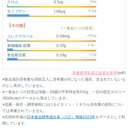
クロム
0.1μg
モリブデン
1.66μg
【その他】
（一食あたりの目安）
コレステロール
0.09mg
食物繊維 総量
0.37g
食塩相当量
0.29g
栄養素摂取適正値算出基準
(pdf)
※食品成分含有量を四捨五入し含有量が0になった場合、含まれていないも
のとし表示していません。
※一食あたりの目安は18歳～29歳の平常時女性51kg、一日の想定カロリー
1800kcalのデータから算出しています。
※流通・保存・調理過程におけるビタミン・ミネラル含有量の損失につい
ては考慮されていません。
※文部科学省の
日本食品標準成分表（八訂）増補2023年
をデータとして利
用しています。