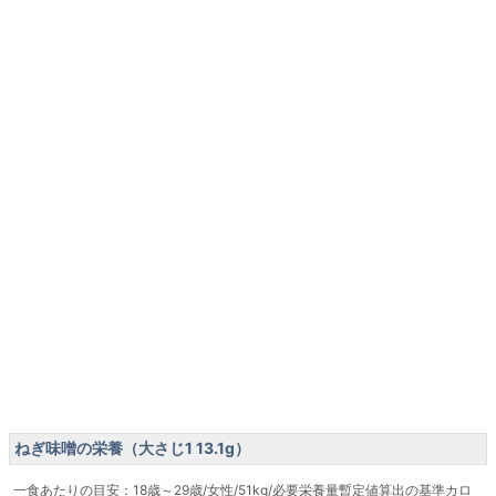
ねぎ味噌の栄養（大さじ1 13.1g）
一食あたりの目安：18歳～29歳/女性/51kg/必要栄養量暫定値算出の基準カロ