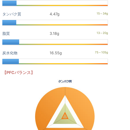
タンパク質
4.47g
脂質
3.18g
炭水化物
16.55g
【PFCバランス】