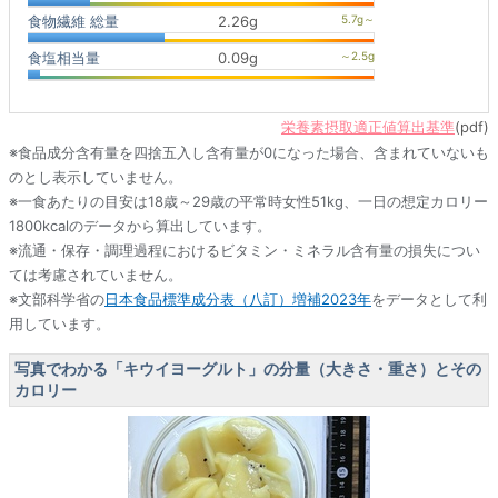
食物繊維 総量
2.26g
食塩相当量
0.09g
栄養素摂取適正値算出基準
(pdf)
※食品成分含有量を四捨五入し含有量が0になった場合、含まれていないも
のとし表示していません。
※一食あたりの目安は18歳～29歳の平常時女性51kg、一日の想定カロリー
1800kcalのデータから算出しています。
※流通・保存・調理過程におけるビタミン・ミネラル含有量の損失につい
ては考慮されていません。
※文部科学省の
日本食品標準成分表（八訂）増補2023年
をデータとして利
用しています。
写真でわかる「キウイヨーグルト」の分量（大きさ・重さ）とその
カロリー