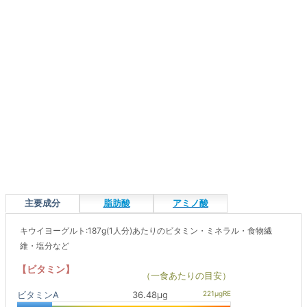
主要成分
脂肪酸
アミノ酸
キウイヨーグルト:187g(1人分)あたりのビタミン・ミネラル・食物繊
維・塩分など
【ビタミン】
（一食あたりの目安）
ビタミンA
36.48μg