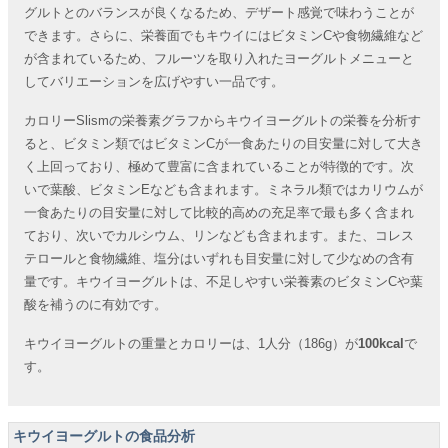
グルトとのバランスが良くなるため、デザート感覚で味わうことが
できます。さらに、栄養面でもキウイにはビタミンCや食物繊維など
が含まれているため、フルーツを取り入れたヨーグルトメニューと
してバリエーションを広げやすい一品です。
カロリーSlismの栄養素グラフからキウイヨーグルトの栄養を分析す
ると、ビタミン類ではビタミンCが一食あたりの目安量に対して大き
く上回っており、極めて豊富に含まれていることが特徴的です。次
いで葉酸、ビタミンEなども含まれます。ミネラル類ではカリウムが
一食あたりの目安量に対して比較的高めの充足率で最も多く含まれ
ており、次いでカルシウム、リンなども含まれます。また、コレス
テロールと食物繊維、塩分はいずれも目安量に対して少なめの含有
量です。キウイヨーグルトは、不足しやすい栄養素のビタミンCや葉
酸を補うのに有効です。
キウイヨーグルトの重量とカロリーは、1人分（186g）が
100kcal
で
す。
キウイヨーグルトの食品分析