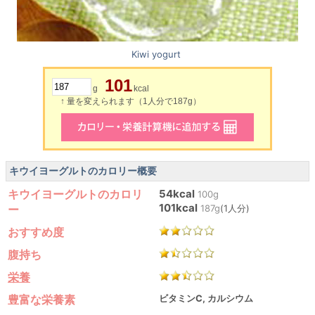
Kiwi yogurt
101
g
kcal
↑ 量を変えられます（1人分で187g）
キウイヨーグルトのカロリー概要
キウイヨーグルトのカロリ
54kcal
100g
101kcal
ー
187g
(1人分)
おすすめ度
腹持ち
栄養
豊富な栄養素
ビタミンC, カルシウム