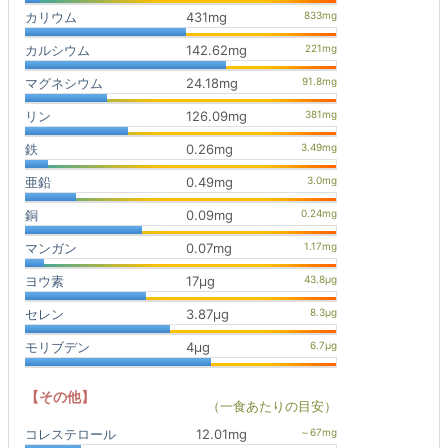
カリウム
431mg
カルシウム
142.62mg
マグネシウム
24.18mg
リン
126.09mg
鉄
0.26mg
亜鉛
0.49mg
銅
0.09mg
マンガン
0.07mg
ヨウ素
17μg
セレン
3.87μg
モリブデン
4μg
【その他】
（一食あたりの目安）
コレステロール
12.01mg