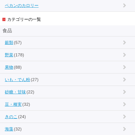
ペカンのカロリー
カテゴリーの一覧
食品
穀類
(57)
野菜
(178)
果物
(88)
いも・でん粉
(27)
砂糖・甘味
(22)
豆・種実
(32)
きのこ
(24)
海藻
(32)