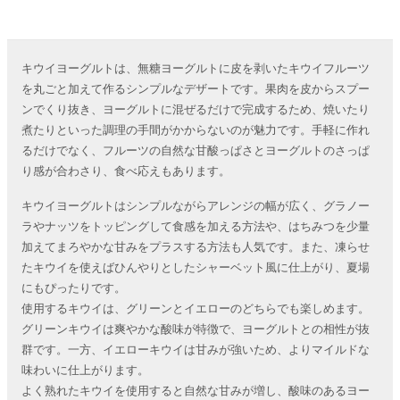
キウイヨーグルトは、無糖ヨーグルトに皮を剥いたキウイフルーツ
を丸ごと加えて作るシンプルなデザートです。果肉を皮からスプー
ンでくり抜き、ヨーグルトに混ぜるだけで完成するため、焼いたり
煮たりといった調理の手間がかからないのが魅力です。手軽に作れ
るだけでなく、フルーツの自然な甘酸っぱさとヨーグルトのさっぱ
り感が合わさり、食べ応えもあります。
キウイヨーグルトはシンプルながらアレンジの幅が広く、グラノー
ラやナッツをトッピングして食感を加える方法や、はちみつを少量
加えてまろやかな甘みをプラスする方法も人気です。また、凍らせ
たキウイを使えばひんやりとしたシャーベット風に仕上がり、夏場
にもぴったりです。
使用するキウイは、グリーンとイエローのどちらでも楽しめます。
グリーンキウイは爽やかな酸味が特徴で、ヨーグルトとの相性が抜
群です。一方、イエローキウイは甘みが強いため、よりマイルドな
味わいに仕上がります。
よく熟れたキウイを使用すると自然な甘みが増し、酸味のあるヨー