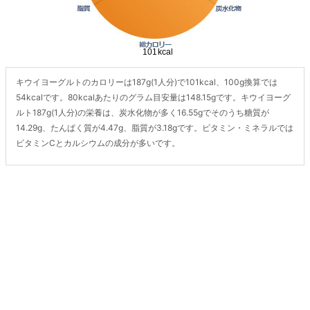
キウイヨーグルトのカロリーは187g(1人分)で101kcal、100g換算では
54kcalです。80kcalあたりのグラム目安量は148.15gです。キウイヨーグ
ルト187g(1人分)の栄養は、炭水化物が多く16.55gでそのうち糖質が
14.29g、たんぱく質が4.47g、脂質が3.18gです。ビタミン・ミネラルでは
ビタミンCとカルシウムの成分が多いです。