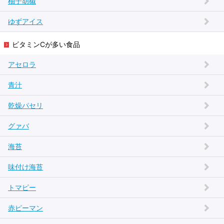
柚子胡椒
ゆずアイス
ビタミンCが多い食品
アセロラ
青汁
乾燥パセリ
グァバ
海苔
味付け海苔
トマピー
赤ピーマン