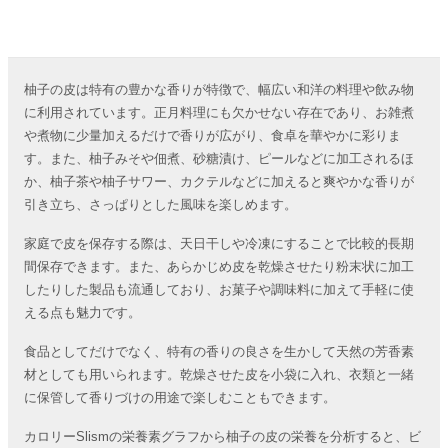
柚子の皮は特有の豊かな香りが特徴で、幅広い和洋の料理や飲み物
に利用されています。正月料理にも欠かせない存在であり、お雑煮
や煮物に少量加えるだけで香りが広がり、食卓を華やかに彩りま
す。また、柚子みそや佃煮、砂糖漬け、ピールなどに加工されるほ
か、柚子茶や柚子サワー、カクテルなどに加えると爽やかな香りが
引き立ち、さっぱりとした風味を楽しめます。
家庭で皮を保存する際は、天日干しや冷凍にすることで比較的長期
間保存できます。また、あらかじめ皮を乾燥させたり粉末状に加工
したりした製品も流通しており、お菓子や調味料に加えて手軽に使
える点も魅力です。
食品としてだけでなく、特有の香りの良さを生かして天然の芳香素
材としても用いられます。乾燥させた皮を小袋に入れ、衣類と一緒
に保管して香りづけの用途で楽しむこともできます。
カロリーSlismの栄養素グラフから柚子の皮の栄養を分析すると、ビ