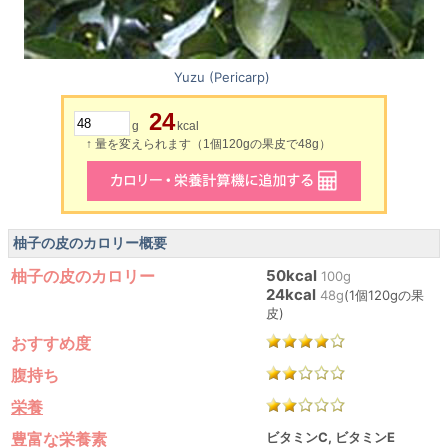
Yuzu (Pericarp)
24
g
kcal
↑ 量を変えられます（1個120gの果皮で48g）
柚子の皮のカロリー概要
柚子の皮のカロリー
50kcal
100g
24kcal
48g
(1個120gの果
皮)
おすすめ度
腹持ち
栄養
豊富な栄養素
ビタミンC, ビタミンE