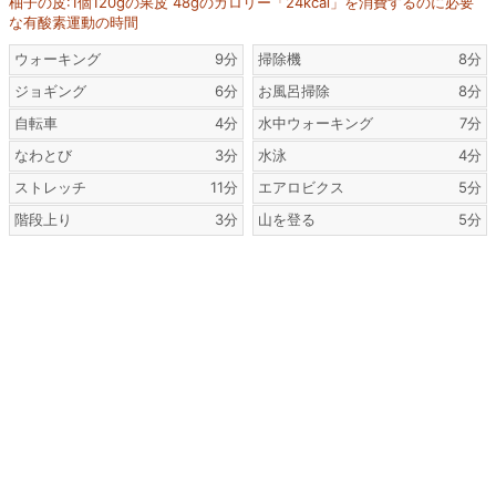
柚子の皮:1個120gの果皮 48gのカロリー「24kcal」を消費するのに必要
な有酸素運動の時間
ウォーキング
9分
掃除機
8分
ジョギング
6分
お風呂掃除
8分
自転車
4分
水中ウォーキング
7分
なわとび
3分
水泳
4分
ストレッチ
11分
エアロビクス
5分
階段上り
3分
山を登る
5分