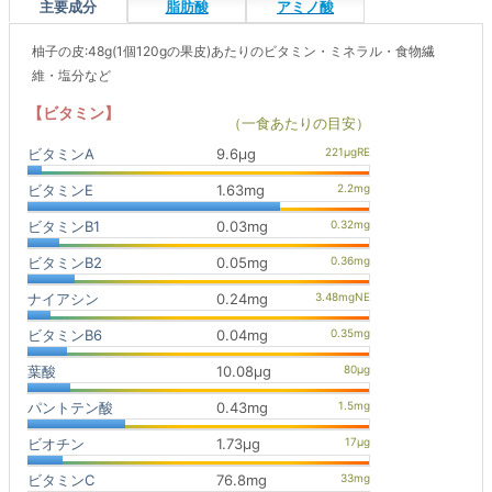
主要成分
脂肪酸
アミノ酸
柚子の皮:48g(1個120gの果皮)あたりのビタミン・ミネラル・食物繊
維・塩分など
【ビタミン】
（一食あたりの目安）
ビタミンA
9.6μg
ビタミンE
1.63mg
ビタミンB1
0.03mg
ビタミンB2
0.05mg
ナイアシン
0.24mg
ビタミンB6
0.04mg
葉酸
10.08μg
パントテン酸
0.43mg
ビオチン
1.73μg
ビタミンC
76.8mg