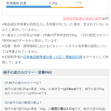
食物繊維 総量
3.31g
栄養素摂取適正値算出基準
(pdf)
※食品成分含有量を四捨五入し含有量が0になった場合、含まれていないも
のとし表示していません。
※一食あたりの目安は18歳～29歳の平常時女性51kg、一日の想定カロリー
1800kcalのデータから算出しています。
※流通・保存・調理過程におけるビタミン・ミネラル含有量の損失につい
ては考慮されていません。
※文部科学省の
日本食品標準成分表（八訂）増補2023年
をデータとして利
用しています。
柚子の皮のカロリー・栄養FAQ
柚子の皮のカロリーは？
柚子の皮1個120gの果皮「48g」の
カロリーは24kcal
です。柚子の皮100g
あたりのカロリーは50kcalです。
柚子の皮の糖質の量は？
柚子の皮1個120gの果皮「48g」の
糖質の量は3.51g
です。柚子の皮100gあ