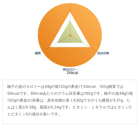
柚子の皮のカロリーは48g(1個120gの果皮)で24kcal、100g換算では
50kcalです。80kcalあたりのグラム目安量は160gです。柚子の皮48g(1個
120gの果皮)の栄養は、炭水化物が多く6.82gでそのうち糖質が3.51g、た
んぱく質が0.58g、脂質が0.24gです。ビタミン・ミネラルではビタミンC
とビタミンEの成分が多いです。