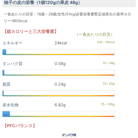
柚子の皮の栄養（1個120gの果皮 48g）
一食あたりの目安：18歳～29歳/女性/51kg/必要栄養量暫定値算出の基準カロ
リー1800kcal
【総カロリーと三大栄養素】
（一食あたりの目安）
エネルギー
24kcal
タンパク質
0.58g
脂質
0.24g
炭水化物
6.82g
【PFCバランス】