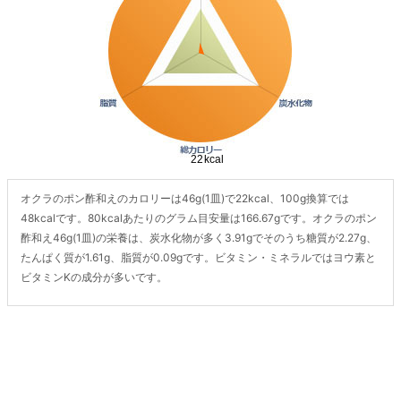
オクラのポン酢和えのカロリーは46g(1皿)で22kcal、100g換算では
48kcalです。80kcalあたりのグラム目安量は166.67gです。オクラのポン
酢和え46g(1皿)の栄養は、炭水化物が多く3.91gでそのうち糖質が2.27g、
たんぱく質が1.61g、脂質が0.09gです。ビタミン・ミネラルではヨウ素と
ビタミンKの成分が多いです。