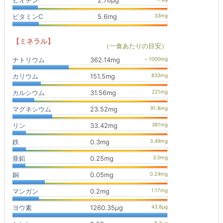
ビオチン
2.76μg
ビタミンC
5.6mg
【ミネラル】
（一食あたりの目安）
ナトリウム
362.14mg
カリウム
151.5mg
カルシウム
31.56mg
マグネシウム
23.52mg
リン
33.42mg
鉄
0.3mg
亜鉛
0.25mg
銅
0.05mg
マンガン
0.2mg
ヨウ素
1260.35μg