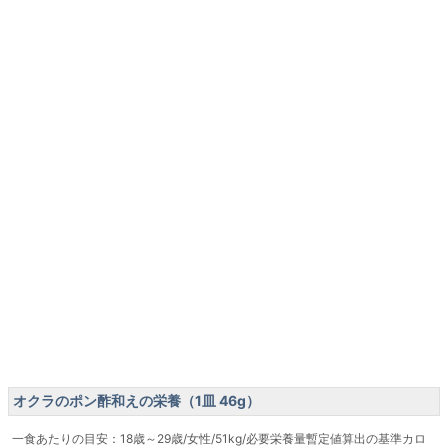
オクラのポン酢和えの栄養（1皿 46g）
一食あたりの目安：18歳～29歳/女性/51kg/必要栄養量暫定値算出の基準カロ