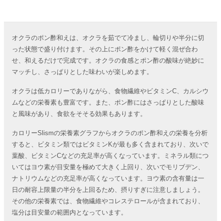
オクラのポン酢和えは、オクラを茹でて冷まし、輪切りや半分に切
った状態で盛り付けます。その上にポン酢をかけて軽く混ぜ合わ
せ、和えるだけで完成です。オクラの食感とポン酢の酸味が絶妙に
マッチし、さっぱりとした味わいが楽しめます。
オクラは低カロリーでありながら、食物繊維やビタミンC、カルシウ
ムなどの栄養素も豊富です。また、ポン酢にはさっぱりとした酸味
と風味があり、食欲をそそる効果もあります。
カロリーSlismの栄養素グラフからオクラのポン酢和えの栄養を分析
すると、ビタミン類ではビタミンKが最も多く含まれており、次いで
葉酸、ビタミンCなどの充足率が高くなっています。ミネラル類につ
いてはヨウ素が目安量を極めて大きく上回り、次いでモリブデン、
ナトリウムなどの充足率が高くなっています。ヨウ素の含有量は一
日の耐容上限量の半分を上回るため、摂りすぎに注意しましょう。
その他の栄養素では、食物繊維やコレステロールが含まれており、
塩分は目安量の範囲内となっています。