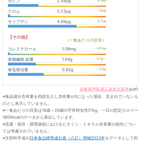
セレン
2.59μg
クロム
0.23μg
モリブデン
4.69μg
【その他】
（一食あたりの目安）
コレステロール
1.08mg
食物繊維 総量
1.64g
食塩相当量
0.92g
栄養素摂取適正値算出基準
(pdf)
※食品成分含有量を四捨五入し含有量が0になった場合、含まれていないも
のとし表示していません。
※一食あたりの目安は18歳～29歳の平常時女性51kg、一日の想定カロリー
1800kcalのデータから算出しています。
※流通・保存・調理過程におけるビタミン・ミネラル含有量の損失につい
ては考慮されていません。
※文部科学省の
日本食品標準成分表（八訂）増補2023年
をデータとして利