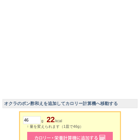
オクラのポン酢和えを追加してカロリー計算機へ移動する
22
g
kcal
↑ 量を変えられます（1皿で46g）