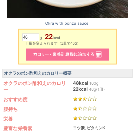
Okra with ponzu sauce
22
g
kcal
↑ 量を変えられます（1皿で46g）
オクラのポン酢和えのカロリー概要
オクラのポン酢和えのカロリ
48kcal
100g
22kcal
ー
46g
(1皿)
おすすめ度
腹持ち
栄養
豊富な栄養素
ヨウ素, ビタミンK