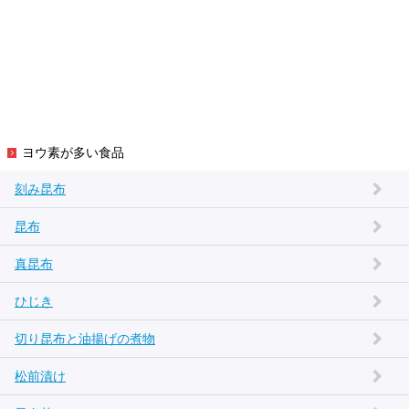
ヨウ素が多い食品
刻み昆布
昆布
真昆布
ひじき
切り昆布と油揚げの煮物
松前漬け