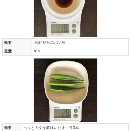
概要
小鉢1杯分のポン酢
重量
18g
概要
ヘタとガクを取除いたオクラ3本