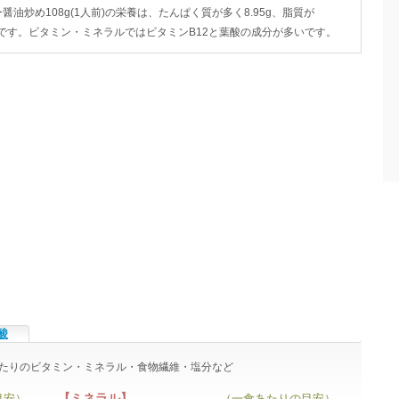
油炒め108g(1人前)の栄養は、たんぱく質が多く8.95g、脂質が
.37gです。ビタミン・ミネラルではビタミンB12と葉酸の成分が多いです。
酸
)あたりのビタミン・ミネラル・食物繊維・塩分など
【ミネラル】
目安）
（一食あたりの目安）