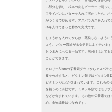
アスパラとホタテのバター醤油炒めを作る時
い部分を切り、根本の皮をピーラーで削って
フライパンにバターを入れて溶かしたら、ボ
がつくまで炒めます。アスパラガスを入れて
ゆを入れてさっと炒めて完成です。
しょうゆを入れてからは、蒸発しないように
ょう。 バター醤油がホタテ貝によく合いま
おつまみにもなる一品です。味付けはとても
ことができます。
カロリーSlismの栄養素グラフからアスパ
養を分析すると、ビタミン類ではビタミンB1
ビタミンKなどが含まれています。これらのう
を補うのに有効です。ミネラル類ではモリブ
などが含まれています。その他の栄養素では
め、食物繊維は少なめです。