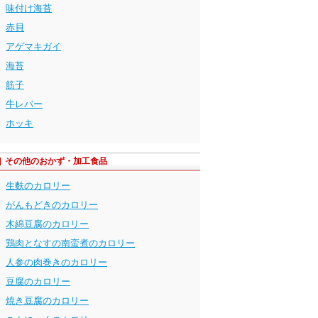
味付け海苔
赤貝
アゲマキガイ
海苔
筋子
牛レバー
ホッキ
その他のおかず・加工食品
生麩のカロリー
がんもどきのカロリー
木綿豆腐のカロリー
鶏肉となすの南蛮煮のカロリー
人参の肉巻きのカロリー
豆腐のカロリー
焼き豆腐のカロリー