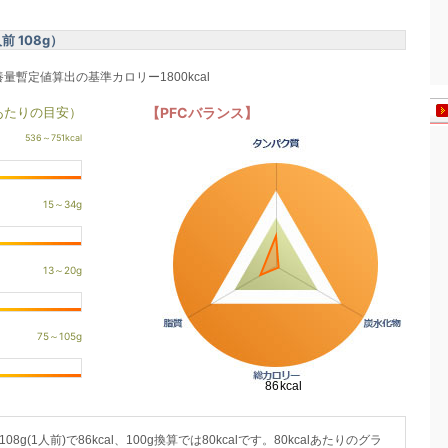
 108g）
養量暫定値算出の基準カロリー1800kcal
あたりの目安）
【PFCバランス】
1人前)で86kcal、100g換算では80kcalです。80kcalあたりのグラ