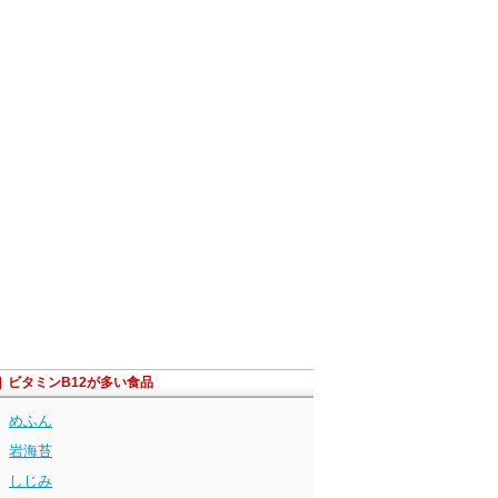
ビタミンB12が多い食品
めふん
岩海苔
しじみ