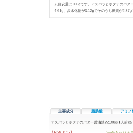
ム目安量は100gです。アスパラとホタテのバター醤
4.61g、炭水化物が3.12gでそのうち糖質が2
主要成分
脂肪酸
アミノ
アスパラとホタテのバター醤油炒め:108g(1人前
【ビタミン】
（一食あたりの