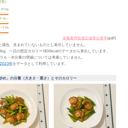
目安）
栄養素摂取適正値算出基準
(pdf)
た場合、含まれていないものとし表示していません。
1kg、一日の想定カロリー1800kcalのデータから算出しています。
ネラル・水分量の増減については考慮していません。
023年
をデータとして利用しています。
炒め」の分量（大きさ・重さ）とそのカロリー