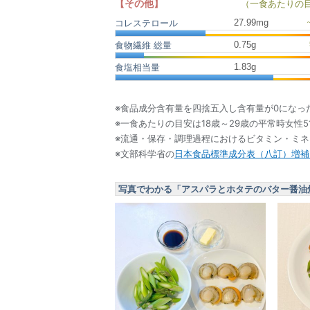
【その他】
（一食あたりの
27.99
mg
コレステロール
0.75
g
食物繊維 総量
1.83
g
食塩相当量
※食品成分含有量を四捨五入し含有量が0になっ
※一食あたりの目安は18歳～29歳の平常時女性5
※流通・保存・調理過程におけるビタミン・ミ
※文部科学省の
日本食品標準成分表（八訂）増補2
写真でわかる「アスパラとホタテのバター醤油