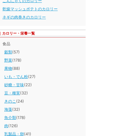
こんにゃくのカロリー
乾燥マッシュポテトのカロリー
ネギの肉巻きのカロリー
カロリー・栄養一覧
食品
穀類
(57)
野菜
(178)
果物
(88)
いも・でん粉
(27)
砂糖・甘味
(22)
豆・種実
(32)
きのこ
(24)
海藻
(32)
魚介類
(178)
肉
(126)
乳製品・卵
(41)