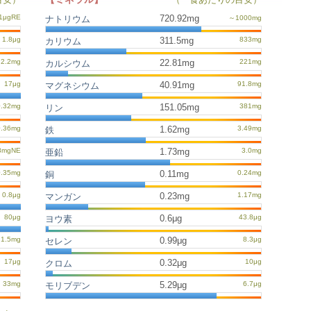
720.92mg
ナトリウム
311.5mg
カリウム
22.81mg
カルシウム
40.91mg
マグネシウム
151.05mg
リン
1.62mg
鉄
1.73mg
亜鉛
0.11mg
銅
0.23mg
マンガン
0.6μg
ヨウ素
0.99μg
セレン
0.32μg
クロム
5.29μg
モリブデン