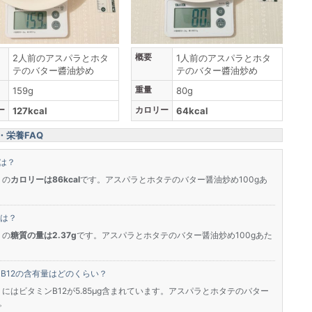
概要
2人前のアスパラとホタ
1人前のアスパラとホタ
テのバター醬油炒め
テのバター醬油炒め
重量
159g
80g
ー
カロリー
127kcal
64kcal
栄養FAQ
は？
」の
カロリーは86kcal
です。アスパラとホタテのバター醤油炒め100gあ
は？
」の
糖質の量は2.37g
です。アスパラとホタテのバター醤油炒め100gあた
B12の含有量はどのくらい？
にはビタミンB12が5.85μg含まれています。アスパラとホタテのバター
す。