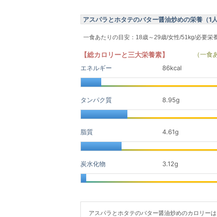
アスパラとホタテのバター醤油炒めの栄養（1人前
一食あたりの目安：18歳～29歳/女性/51kg/必要栄
【総カロリーと三大栄養素】
（一食
エネルギー
86kcal
タンパク質
8.95
g
脂質
4.61
g
炭水化物
3.12
g
アスパラとホタテのバター醤油炒めのカロリーは108g(