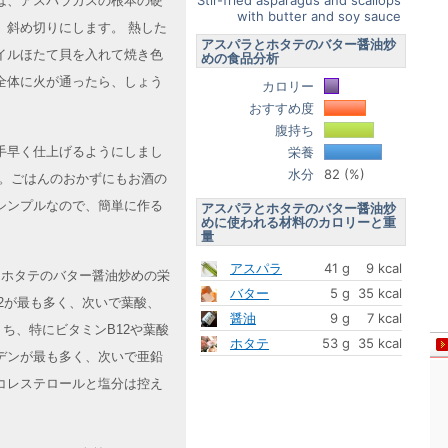
Stir-fried asparagus and scallops
は、アスパラガスの根本の硬
with butter and soy sauce
、斜め切りにします。 熱した
アスパラとホタテのバター醤油炒
イルほたて貝を入れて焼き色
めの食品分析
全体に火が通ったら、しょう
カロリー
おすすめ度
腹持ち
手早く仕上げるようにしまし
栄養
水分
82 (%)
す。ごはんのおかずにもお酒の
シンプルなので、簡単に作る
アスパラとホタテのバター醤油炒
めに使われる材料のカロリーと重
量
アスパラ
41 g
9 kcal
ラとホタテのバター醤油炒めの栄
バター
5 g
35 kcal
2が最も多く、次いで葉酸、
醤油
9 g
7 kcal
ち、特にビタミンB12や葉酸
ホタテ
53 g
35 kcal
デンが最も多く、次いで亜鉛
コレステロールと塩分は控え