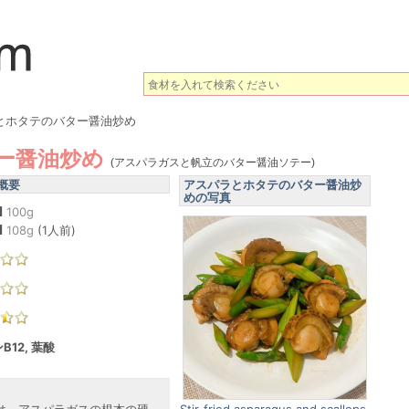
とホタテのバター醤油炒め
ー醤油炒め
(アスパラガスと帆立のバター醤油ソテー)
概要
アスパラとホタテのバター醤油炒
めの写真
l
100g
l
108
g
(
1人前
)
B12, 葉酸