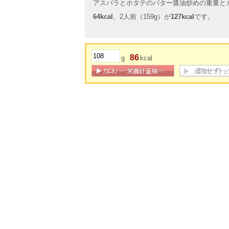
アスパラとホタテのバター醤油炒めの重量とカ
64kcal
、2人前（159g）が
127kcal
です。
86
g
kcal