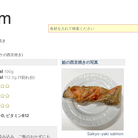
焼き
ケの西京焼き)
鮭の西京焼きの写真
al
100g
al
112.5
g
(
1切れ分
)
D, ビタミンB12
Saikyo-yaki salmon
染み込み、ご飯のおかずにも