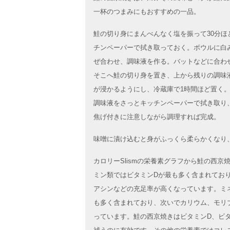
一杯のつまみにもおすすめの一品。
鮭の切り身にまんべんなく塩を振って30分ほ
チンペーパーで拭き取っておく。ボウルに白
ぜ合わせ、調味液を作る。バットなどに合わ
そこへ鮭の切り身を置き、上から残りの調味
が浸かるようにし、冷蔵庫で1時間ほど置く
調味液をさっとキッチンペーパーで拭き取り
焦げ付きに注意しながら調理すれば完成。
味噌に漬け込むと身がふっくら柔らかくなり
カロリーSlismの栄養素グラフから鮭の西
ミン類ではビタミンDが最も多く含まれており
アシンなどの充足率が高くなっています。ミ
も多く含まれており、次いでカリウム、モリ
っています。鮭の西京焼きはビタミンD、ビタ