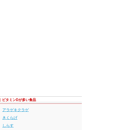
ビタミンDが多い食品
アラゲキクラゲ
きくらげ
しらす