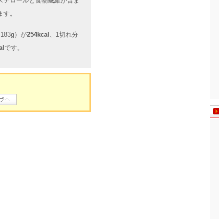
ステロールと食物繊維が含ま
ます。
83g）が
254kcal
、1切れ分
al
です。