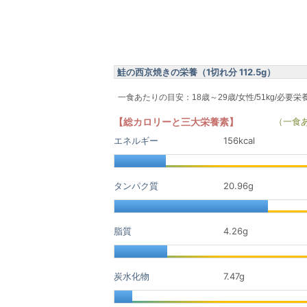
鮭の西京焼きの栄養（1切れ分 112.5g）
一食あたりの目安：18歳～29歳/女性/51kg/必要栄
【総カロリーと三大栄養素】
（一食
エネルギー
156kcal
タンパク質
20.96
g
脂質
4.26
g
炭水化物
7.47
g