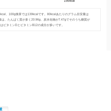
kcal、100g換算では139kcalです。80kcalあたりのグラム目安量は
の栄養は、たんぱく質が多く20.96g、炭水化物が7.47gでそのうち糖質が
ルではビタミンDとビタミンB12の成分が多いです。
酸