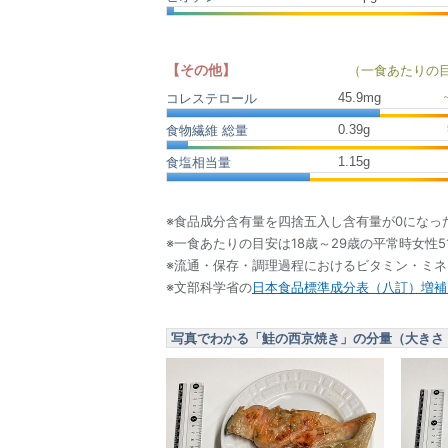
【その他】
（一食あたりの
45.9
mg
コレステロール
0.39
g
食物繊維 総量
1.15
g
食塩相当量
※食品成分含有量を四捨五入し含有量が0になっ
※一食あたりの目安は18歳～29歳の平常時女性5
※流通・保存・調理過程におけるビタミン・ミ
※文部科学省の
日本食品標準成分表（八訂）増補2
写真でわかる「鮭の西京焼き」の分量（大きさ