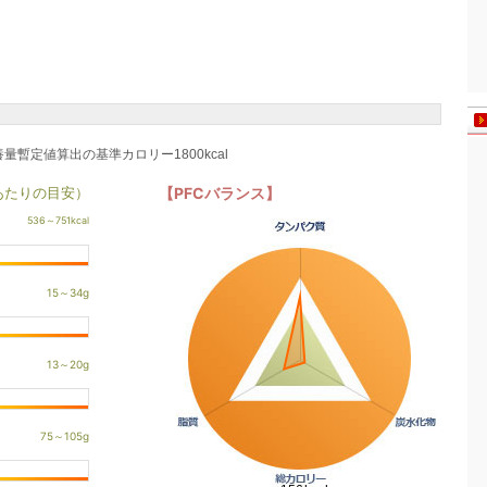
養量暫定値算出の基準カロリー1800kcal
あたりの目安）
【PFCバランス】