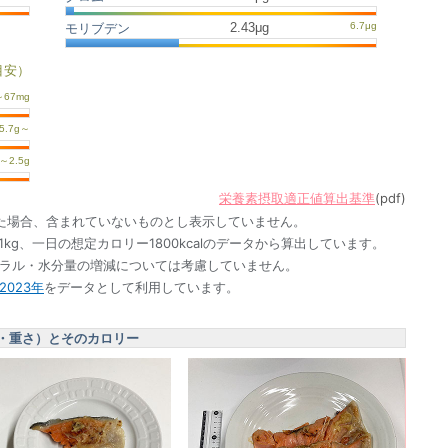
2.43μg
モリブデン
目安）
栄養素摂取適正値算出基準
(pdf)
た場合、含まれていないものとし表示していません。
1kg、一日の想定カロリー1800kcalのデータから算出しています。
ネラル・水分量の増減については考慮していません。
023年
をデータとして利用しています。
・重さ）とそのカロリー