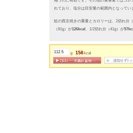
補うのに有効です。その他の栄養素ではコレ
れており、塩分は目安量の範囲内となってい
鮭の西京焼きの重量とカロリーは、2切れ分（1
（91g）が
126kcal
、1/2切れ分（41g）が
57kc
156
g
kcal