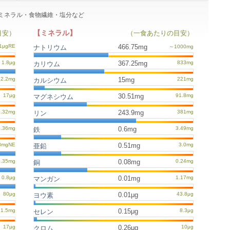
ン・ミネラル・食物繊維・塩分など
【ミネラル】
目安）
（一食あたりの目安）
466.75mg
ナトリウム
367.25mg
カリウム
15mg
カルシウム
30.51mg
マグネシウム
243.9mg
リン
0.6mg
鉄
0.51mg
亜鉛
0.08mg
銅
0.01mg
マンガン
0.01μg
ヨウ素
0.15μg
セレン
0.26μg
クロム