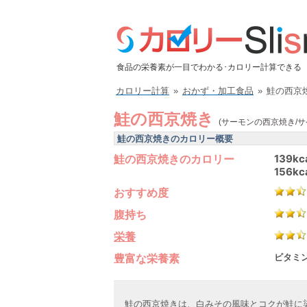
食品の栄養素が一目でわかる･カロリー計算できる
カロリー計算
»
おかず・加工食品
»
鮭の西京
鮭の西京焼き
(サーモンの西京焼き/サ
鮭の西京焼きのカロリー概要
鮭の西京焼きのカロリー
139kc
156kc
おすすめ度
腹持ち
栄養
豊富な栄養素
ビタミン
鮭の西京焼きは、白みその風味とコクが鮭に