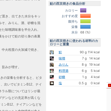
鮭の西京焼きの食品分析
カロリー
おすすめ度
ど置き、出てきた水分をキッ
腹持ち
みそ、みりん、酒、砂糖を混
栄養
せた味噌調味液を半分入れ、
水分
68 (%)
液をかけて鮭の切り身の表裏
鮭の西京焼きに使われる材料のカ
。
ロリーと重量
、中火程度の火加減で焼き、
鮭
90 g
114 kcal
味噌
7 g
14 kcal
みりん
8 g
19 kcal
、旨みが増す。
料理酒
6 g
5 kcal
砂糖
1 g
4 kcal
京焼きの栄養を分析すると、ビタ
塩
0.5 g
0 kcal
、次いでビタミンB12、ナイ
ネラル類についてはリンが最
ブデンなどの充足率が高くな
ミンB12、ナイアシンなどを