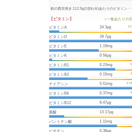
鮭の西京焼き:112.5g(1切れ分)あたりのビタミ
【ビタミン】
（一食あたりの
24.3μg
ビタミンA
29.7μg
ビタミンD
1.19mg
ビタミンE
0.56μg
ビタミンK
0.23mg
ビタミンB1
0.15mg
ビタミンB2
5.51mg
ナイアシン
0.37mg
ビタミンB6
8.47μg
ビタミンB12
13.17μg
葉酸
1.11mg
パントテン酸
0.38μg
ビオチン