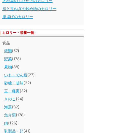
大根菜のふりかけのカロリー
卵と玉ねぎの炒め物のカロリー
厚揚げのカロリー
カロリー・栄養一覧
食品
穀類
(57)
野菜
(178)
果物
(88)
いも・でん粉
(27)
砂糖・甘味
(22)
豆・種実
(32)
きのこ
(24)
海藻
(32)
魚介類
(178)
肉
(126)
乳製品・卵
(41)