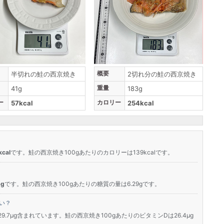
概要
半切れの鮭の西京焼き
2切れ分の鮭の西京焼き
重量
41g
183g
ー
カロリー
57kcal
254kcal
cal
です。鮭の西京焼き100gあたりのカロリーは139kcalです。
g
です。鮭の西京焼き100gあたりの糖質の量は6.29gです。
い？
9.7μg含まれています。鮭の西京焼き100gあたりのビタミンDは26.4μg