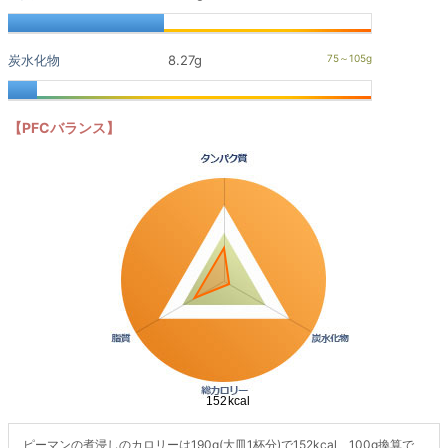
炭水化物
8.27g
【PFCバランス】
ピーマンの煮浸しのカロリーは190g(大皿1杯分)で152kcal、100g換算で