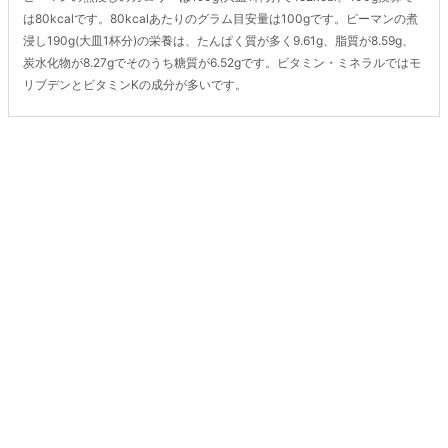
は80kcalです。80kcalあたりのグラム目安量は100gです。ピーマンの煮
浸し190g(大皿1杯分)の栄養は、たんぱく質が多く9.61g、脂質が8.59g、
炭水化物が8.27gでそのうち糖質が6.52gです。ビタミン・ミネラルではモ
リブデンとビタミンKの成分が多いです。