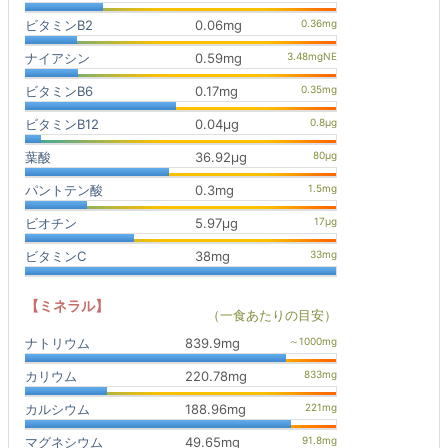
ビタミンB2
0.06mg
ナイアシン
0.59mg
ビタミンB6
0.17mg
ビタミンB12
0.04μg
葉酸
36.92μg
パントテン酸
0.3mg
ビオチン
5.97μg
ビタミンC
38mg
【ミネラル】
（一食あたりの目安）
ナトリウム
839.9mg
カリウム
220.78mg
カルシウム
188.96mg
マグネシウム
49.65mg