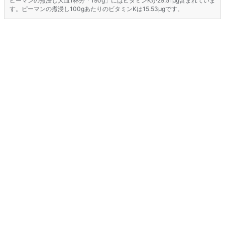
ピーマンの煮浸し大皿1杯分「190g」にはビタミンKが29.51μg含まれていま
す。ピーマンの煮浸し100gあたりのビタミンKは15.53μgです。