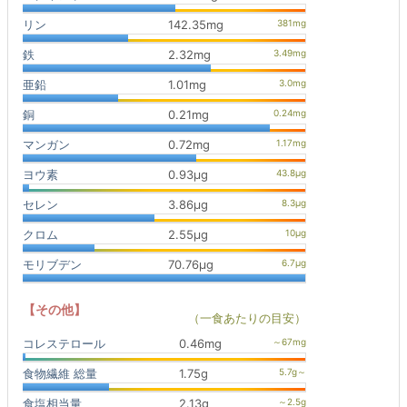
リン
142.35mg
鉄
2.32mg
亜鉛
1.01mg
銅
0.21mg
マンガン
0.72mg
ヨウ素
0.93μg
セレン
3.86μg
クロム
2.55μg
モリブデン
70.76μg
【その他】
（一食あたりの目安）
コレステロール
0.46mg
食物繊維 総量
1.75g
食塩相当量
2.13g