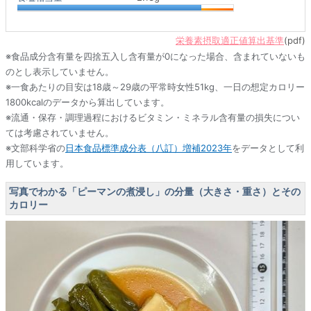
栄養素摂取適正値算出基準
(pdf)
※食品成分含有量を四捨五入し含有量が0になった場合、含まれていないも
のとし表示していません。
※一食あたりの目安は18歳～29歳の平常時女性51kg、一日の想定カロリー
1800kcalのデータから算出しています。
※流通・保存・調理過程におけるビタミン・ミネラル含有量の損失につい
ては考慮されていません。
※文部科学省の
日本食品標準成分表（八訂）増補2023年
をデータとして利
用しています。
写真でわかる「ピーマンの煮浸し」の分量（大きさ・重さ）とその
カロリー