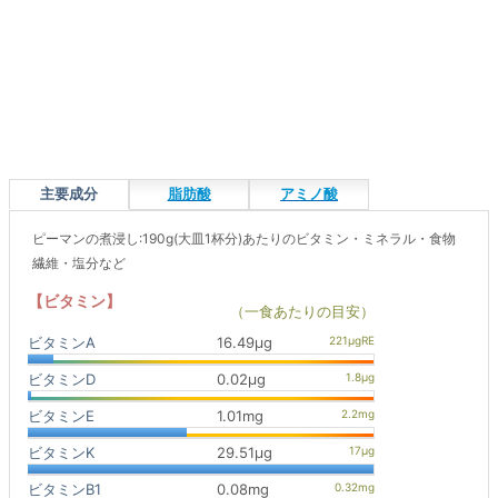
主要成分
脂肪酸
アミノ酸
ピーマンの煮浸し:190g(大皿1杯分)あたりのビタミン・ミネラル・食物
繊維・塩分など
【ビタミン】
（一食あたりの目安）
ビタミンA
16.49μg
ビタミンD
0.02μg
ビタミンE
1.01mg
ビタミンK
29.51μg
ビタミンB1
0.08mg