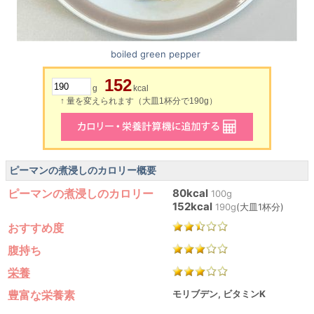
boiled green pepper
152
g
kcal
↑ 量を変えられます（大皿1杯分で190g）
ピーマンの煮浸しのカロリー概要
ピーマンの煮浸しのカロリー
80kcal
100g
152kcal
190g
(大皿1杯分)
おすすめ度
腹持ち
栄養
豊富な栄養素
モリブデン, ビタミンK