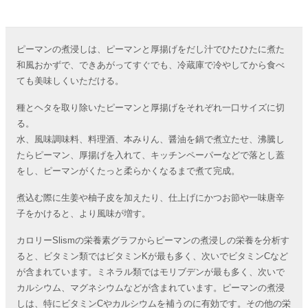
ピーマンの煮浸しは、ピーマンと厚揚げをだし汁でひたひたに煮た
和風おかずで、できあがってすぐでも、冷蔵庫で冷やしてから食べ
ても美味しくいただける。
種とヘタを取り除いたピーマンと厚揚げをそれぞれ一口サイズに切
る。
水、風味調味料、料理酒、本みりん、醤油を鍋で煮立たせ、沸騰し
たらピーマン、厚揚げを入れて、キッチンペーパーなどで落とし蓋
をし、ピーマンがくたっと柔らかくなるまで煮て完成。
煮込む際に生姜や柚子皮を加えたり、仕上げにかつお節や一味唐辛
子をかけると、より風味が増す。
カロリーSlismの栄養素グラフからピーマンの煮浸しの栄養を分析す
ると、ビタミン類ではビタミンKが最も多く、次いでビタミンCなど
が含まれています。ミネラル類ではモリブデンが最も多く、次いで
カルシウム、マグネシウムなどが含まれています。ピーマンの煮浸
しは、特にビタミンCやカルシウムを補うのに有効です。その他の栄