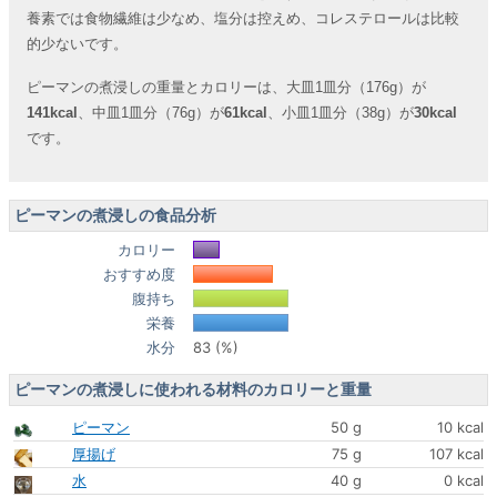
養素では食物繊維は少なめ、塩分は控えめ、コレステロールは比較
的少ないです。
ピーマンの煮浸しの重量とカロリーは、大皿1皿分（176g）が
141kcal
、中皿1皿分（76g）が
61kcal
、小皿1皿分（38g）が
30kcal
です。
ピーマンの煮浸しの食品分析
カロリー
おすすめ度
腹持ち
栄養
水分
83 (%)
ピーマンの煮浸しに使われる材料のカロリーと重量
ピーマン
50 g
10 kcal
厚揚げ
75 g
107 kcal
水
40 g
0 kcal