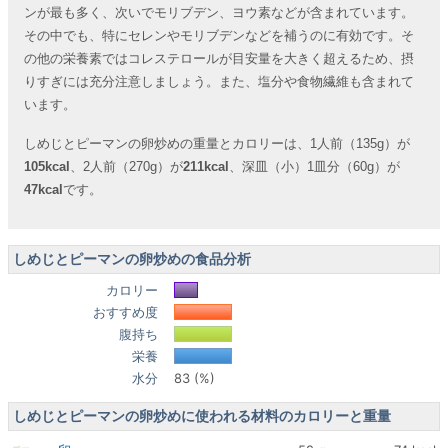
ンが最も多く、次いでモリブデン、ヨウ素などが含まれています。
その中でも、特にセレンやモリブデンなどを補うのに有効です。そ
の他の栄養素ではコレステロールが目安量を大きく超えるため、摂
りすぎには充分注意しましょう。また、塩分や食物繊維も含まれて
います。
しめじとピーマンの卵炒めの重量とカロリーは、1人前（135g）が
105kcal
、2人前（270g）が
211kcal
、深皿（小）1皿分（60g）が
47kcal
です。
しめじとピーマンの卵炒めの食品分析
カロリー
おすすめ度
腹持ち
栄養
水分
83 (%)
しめじとピーマンの卵炒めに使われる材料のカロリーと重量