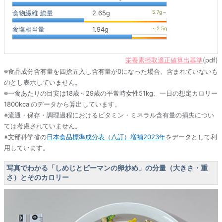
食物繊維 総量
2.65g
食塩相当量
1.94g
栄養素摂取適正値算出基準
(pdf)
※食品成分含有量を四捨五入し含有量が0になった場合、含まれていないも
のとし表示していません。
※一食あたりの目安は18歳～29歳の平常時女性51kg、一日の想定カロリー
1800kcalのデータから算出しています。
※流通・保存・調理過程におけるビタミン・ミネラル含有量の損失につい
ては考慮されていません。
※文部科学省の
日本食品標準成分表（八訂）増補2023年
をデータとして利
用しています。
写真でわかる「しめじとピーマンの卵炒め」の分量（大きさ・重
さ）とそのカロリー