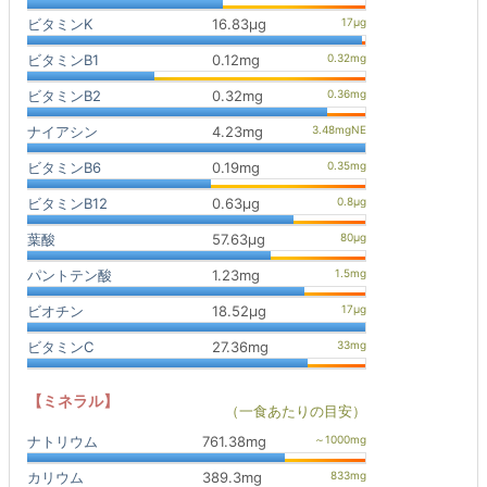
ビタミンK
16.83μg
ビタミンB1
0.12mg
ビタミンB2
0.32mg
ナイアシン
4.23mg
ビタミンB6
0.19mg
ビタミンB12
0.63μg
葉酸
57.63μg
パントテン酸
1.23mg
ビオチン
18.52μg
ビタミンC
27.36mg
【ミネラル】
（一食あたりの目安）
ナトリウム
761.38mg
カリウム
389.3mg