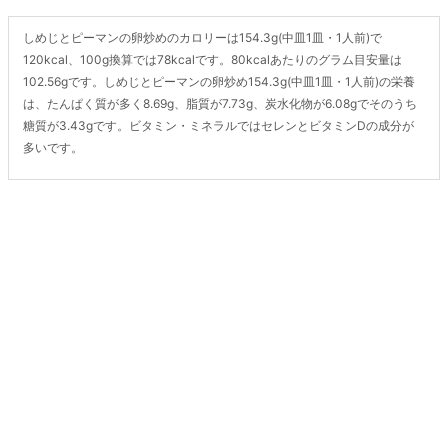
しめじとピーマンの卵炒めのカロリーは154.3g(中皿1皿・1人前)で
120kcal、100g換算では78kcalです。80kcalあたりのグラム目安量は
102.56gです。しめじとピーマンの卵炒め154.3g(中皿1皿・1人前)の栄養
は、たんぱく質が多く8.69g、脂質が7.73g、炭水化物が6.08gでそのうち
糖質が3.43gです。ビタミン・ミネラルではセレンとビタミンDの成分が
多いです。