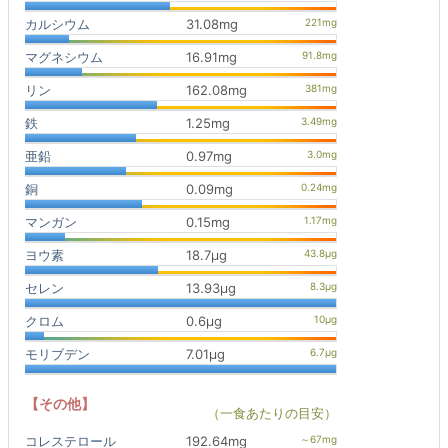
カルシウム
31.08mg
マグネシウム
16.91mg
リン
162.08mg
鉄
1.25mg
亜鉛
0.97mg
銅
0.09mg
マンガン
0.15mg
ヨウ素
18.7μg
セレン
13.93μg
クロム
0.6μg
モリブデン
7.01μg
【その他】
（一食あたりの目安）
コレステロール
192.64mg