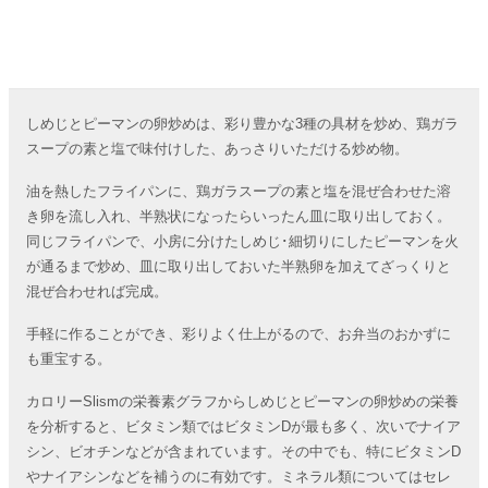
しめじとピーマンの卵炒めは、彩り豊かな3種の具材を炒め、鶏ガラ
スープの素と塩で味付けした、あっさりいただける炒め物。
油を熱したフライパンに、鶏ガラスープの素と塩を混ぜ合わせた溶
き卵を流し入れ、半熟状になったらいったん皿に取り出しておく。
同じフライパンで、小房に分けたしめじ･細切りにしたピーマンを火
が通るまで炒め、皿に取り出しておいた半熟卵を加えてざっくりと
混ぜ合わせれば完成。
手軽に作ることができ、彩りよく仕上がるので、お弁当のおかずに
も重宝する。
カロリーSlismの栄養素グラフからしめじとピーマンの卵炒めの栄養
を分析すると、ビタミン類ではビタミンDが最も多く、次いでナイア
シン、ビオチンなどが含まれています。その中でも、特にビタミンD
やナイアシンなどを補うのに有効です。ミネラル類についてはセレ