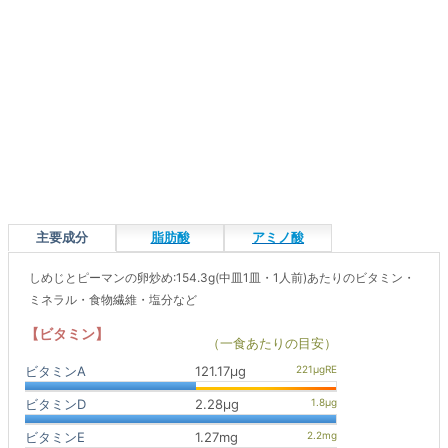
主要成分
脂肪酸
アミノ酸
しめじとピーマンの卵炒め:154.3g(中皿1皿・1人前)あたりのビタミン・
ミネラル・食物繊維・塩分など
【ビタミン】
（一食あたりの目安）
ビタミンA
121.17μg
ビタミンD
2.28μg
ビタミンE
1.27mg