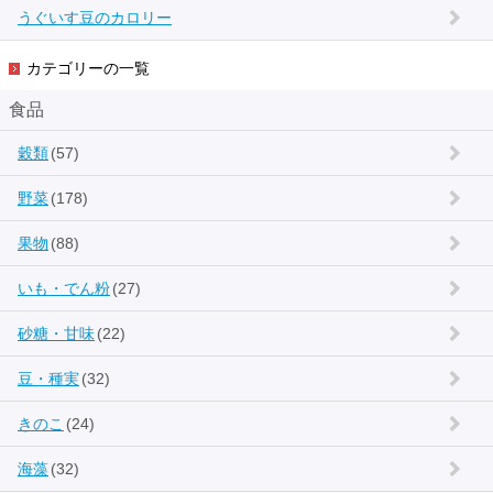
うぐいす豆のカロリー
カテゴリーの一覧
食品
穀類
(57)
野菜
(178)
果物
(88)
いも・でん粉
(27)
砂糖・甘味
(22)
豆・種実
(32)
きのこ
(24)
海藻
(32)