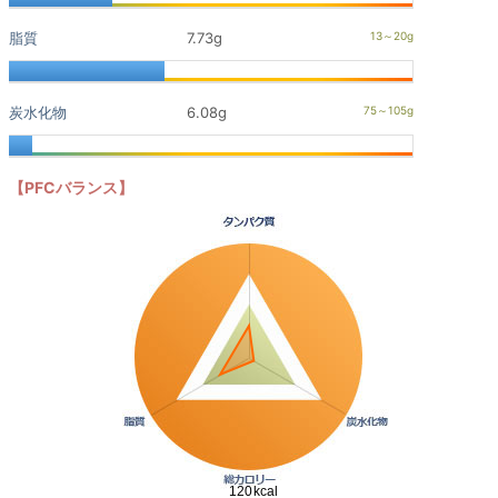
脂質
7.73g
炭水化物
6.08g
【PFCバランス】