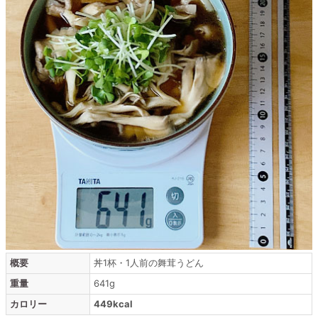
概要
丼1杯・1人前の舞茸うどん
重量
641g
カロリー
449kcal