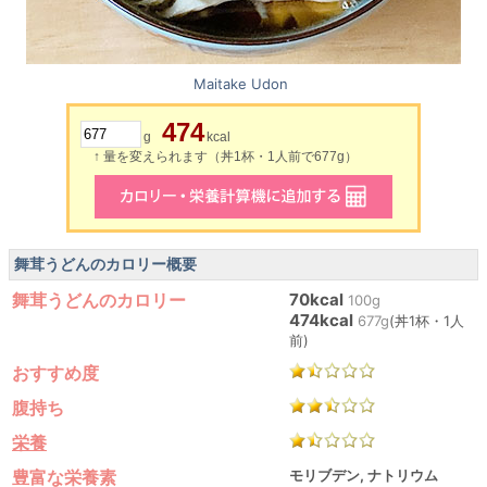
Maitake Udon
474
g
kcal
↑ 量を変えられます（丼1杯・1人前で677g）
舞茸うどんのカロリー概要
舞茸うどんのカロリー
70kcal
100g
474kcal
677g
(丼1杯・1人
前)
おすすめ度
腹持ち
栄養
豊富な栄養素
モリブデン, ナトリウム