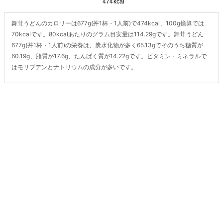
舞茸うどんのカロリーは677g(丼1杯・1人前)で474kcal、100g換算では
70kcalです。80kcalあたりのグラム目安量は114.29gです。舞茸うどん
677g(丼1杯・1人前)の栄養は、炭水化物が多く65.13gでそのうち糖質が
60.19g、脂質が17.6g、たんぱく質が14.22gです。ビタミン・ミネラルで
はモリブデンとナトリウムの成分が多いです。