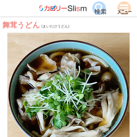
舞茸うどん
(まいたけうどん)