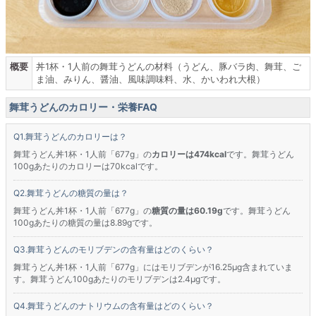
概要
丼1杯・1人前の舞茸うどんの材料（うどん、豚バラ肉、舞茸、ご
ま油、みりん、醤油、風味調味料、水、かいわれ大根）
舞茸うどんのカロリー・栄養FAQ
舞茸うどんのカロリーは？
舞茸うどん丼1杯・1人前「677g」の
カロリーは474kcal
です。舞茸うどん
100gあたりのカロリーは70kcalです。
舞茸うどんの糖質の量は？
舞茸うどん丼1杯・1人前「677g」の
糖質の量は60.19g
です。舞茸うどん
100gあたりの糖質の量は8.89gです。
舞茸うどんのモリブデンの含有量はどのくらい？
舞茸うどん丼1杯・1人前「677g」にはモリブデンが16.25μg含まれていま
す。舞茸うどん100gあたりのモリブデンは2.4μgです。
舞茸うどんのナトリウムの含有量はどのくらい？