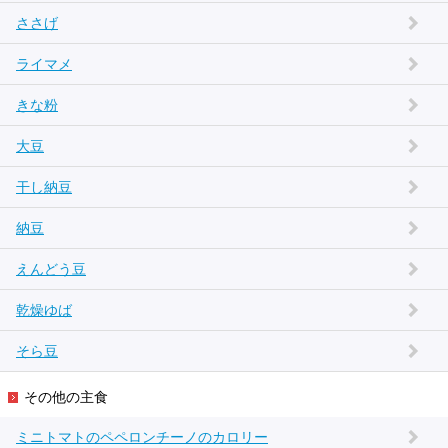
ささげ
ライマメ
きな粉
大豆
干し納豆
納豆
えんどう豆
乾燥ゆば
そら豆
その他の主食
ミニトマトのペペロンチーノのカロリー