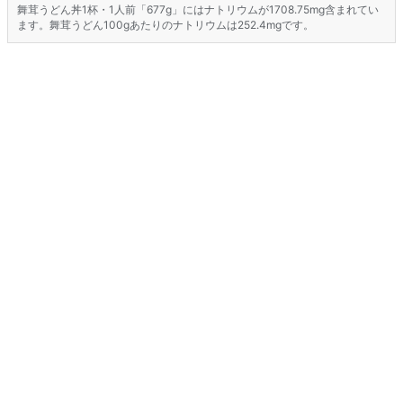
舞茸うどん丼1杯・1人前「677g」にはナトリウムが1708.75mg含まれてい
ます。舞茸うどん100gあたりのナトリウムは252.4mgです。