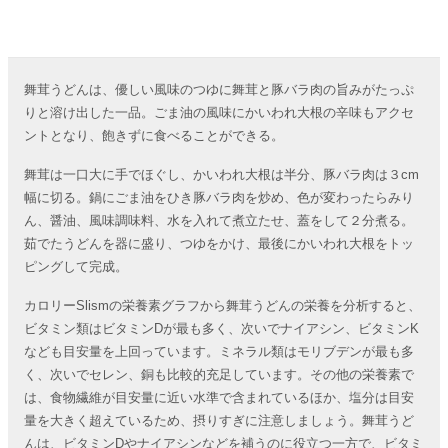
舞茸うどんは、優しい風味のつゆに舞茸と豚バラ肉の旨みがたっぷ
りと溶け出した一品。ごま油の風味にかいわれ大根の辛味もアクセ
ントとなり、飽きずに食べることができる。
舞茸は一口大に手でほぐし、かいわれ大根は半分、豚バラ肉は３cm
幅に切る。鍋にごま油をひき豚バラ肉を炒め、色が変わったらみり
ん、醤油、風味調味料、水を入れて煮立たせ、蓋をして２分煮る。
茹でたうどんを器に盛り、つゆをかけ、最後にかいわれ大根をトッ
ピングして完成。
カロリーSlismの栄養素グラフから舞茸うどんの栄養を分析すると、
ビタミン類はビタミンDが最も多く、次いでナイアシン、ビタミンK
なども目安量を上回っています。ミネラル類はモリブデンが最も多
く、次いでセレン、銅も比較的充足しています。その他の栄養素で
は、食物繊維が目安量に近い水準で含まれているほか、塩分は目安
量を大きく超えているため、摂りすぎに注意しましょう。舞茸うど
んは、ビタミンDやナイアシンなどを補うのに役立つ一方で、ビタミ