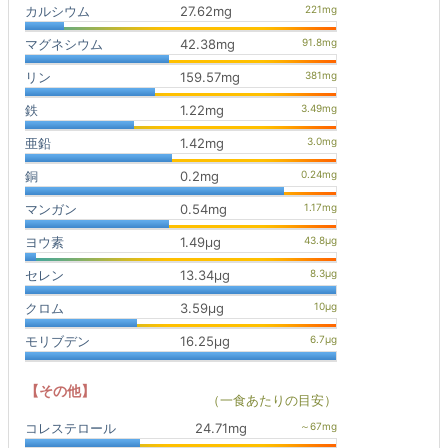
カルシウム
27.62mg
マグネシウム
42.38mg
リン
159.57mg
鉄
1.22mg
亜鉛
1.42mg
銅
0.2mg
マンガン
0.54mg
ヨウ素
1.49μg
セレン
13.34μg
クロム
3.59μg
モリブデン
16.25μg
【その他】
（一食あたりの目安）
コレステロール
24.71mg