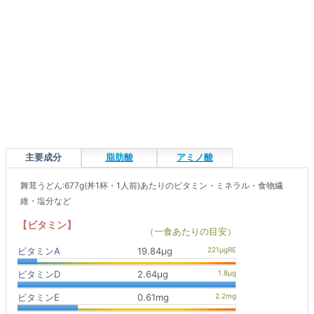
主要成分
脂肪酸
アミノ酸
舞茸うどん:677g(丼1杯・1人前)あたりのビタミン・ミネラル・食物繊
維・塩分など
【ビタミン】
（一食あたりの目安）
ビタミンA
19.84μg
ビタミンD
2.64μg
ビタミンE
0.61mg