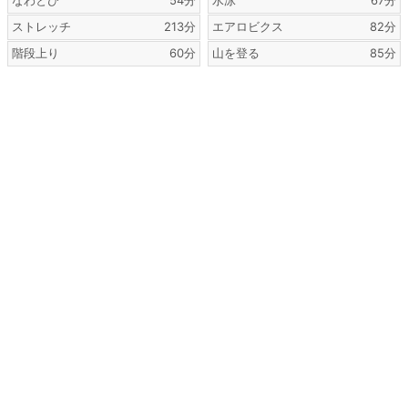
なわとび
54分
水泳
67分
ストレッチ
213分
エアロビクス
82分
階段上り
60分
山を登る
85分