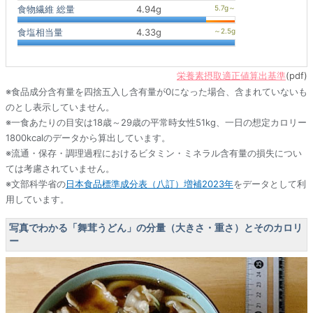
食物繊維 総量
4.94g
食塩相当量
4.33g
栄養素摂取適正値算出基準
(pdf)
※食品成分含有量を四捨五入し含有量が0になった場合、含まれていないも
のとし表示していません。
※一食あたりの目安は18歳～29歳の平常時女性51kg、一日の想定カロリー
1800kcalのデータから算出しています。
※流通・保存・調理過程におけるビタミン・ミネラル含有量の損失につい
ては考慮されていません。
※文部科学省の
日本食品標準成分表（八訂）増補2023年
をデータとして利
用しています。
写真でわかる「舞茸うどん」の分量（大きさ・重さ）とそのカロリ
ー