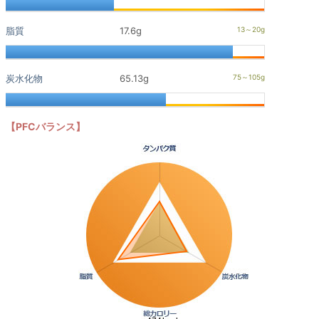
脂質
17.6g
炭水化物
65.13g
【PFCバランス】