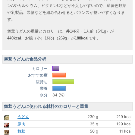
ンAやカルシウム、ビタミンCなどが不足しやすいので、緑黄色野菜
や乳製品、果物などを組み合わせるとバランスが整いやすくなりま
す。
舞茸うどんの重量とカロリーは、丼1杯分・1人前（641g）が
449kcal
、お椀（小）1杯分（269g）が
188kcal
です。
舞茸うどんの食品分析
カロリー
おすすめ度
腹持ち
栄養
水分
84 (%)
舞茸うどんに使われる材料のカロリーと重量
うどん
230 g
219 kcal
豚肉
35 g
129 kcal
舞茸
50 g
11 kcal