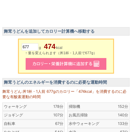
舞茸うどんを追加してカロリー計算機へ移動する
474
g
kcal
↑ 量を変えられます（丼1杯・1人前で677g）
舞茸うどんのエネルギーを消費するのに必要な運動時間
舞茸うどん:丼1杯・1人前 677gのカロリー「474kcal」を消費するのに必
要な有酸素運動の時間
ウォーキング
178分
掃除機
152分
ジョギング
107分
お風呂掃除
140分
自転車
67分
水中ウォーキング
133分