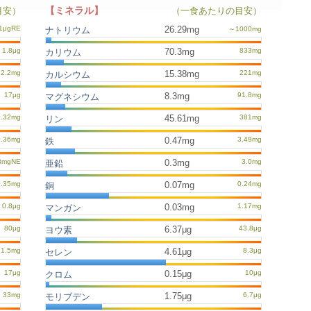
【ミネラル】
目安）
（一食あたりの目安）
26.29mg
ナトリウム
70.3mg
カリウム
15.38mg
カルシウム
8.3mg
マグネシウム
45.61mg
リン
0.47mg
鉄
0.3mg
亜鉛
0.07mg
銅
0.03mg
マンガン
6.37μg
ヨウ素
4.61μg
セレン
0.15μg
クロム
1.75μg
モリブデン