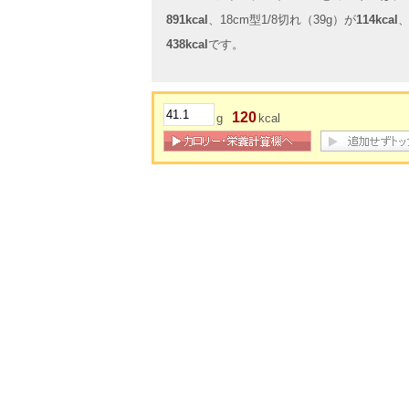
891kcal
、18cm型1/8切れ（39g）が
114kcal
、
438kcal
です。
120
g
kcal