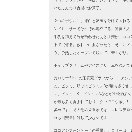
ココアシフォンケーキは、シフォンケーキの
いたふんわり食感のお菓子。
２つのボウルに、卵白と卵黄を分けて入れる
ンドミキサーでそれぞれ泡立てる。卵黄の入
牛乳を加えて混ぜ合わせたあと小麦粉、ココ
まで混ぜる。きれいに混ざったら、そこにメ
み、予熱したオーブンで焼いて出来上がり。
ホイップクリームやアイスクリームを添えて
カロリーSlismの栄養素グラフからココア
と、ビタミン類ではビタミンDが最も多く含
ン、ビタミンK、ビタミンAなどが比較的多
が最も多く含まれており、次いでヨウ素、リ
多めです。その他の栄養素では、コレステロ
れも目安量に対して少なめです。
ココアシフォンケーキの重量とカロリーは、18