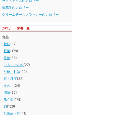
ラクトアイスのカロリー
落花生のカロリー
クリームチーズクラッカーのカロリー
カロリー・栄養一覧
食品
穀類
(57)
野菜
(178)
果物
(88)
いも・でん粉
(27)
砂糖・甘味
(22)
豆・種実
(32)
きのこ
(24)
海藻
(32)
魚介類
(178)
肉
(126)
乳製品・卵
(41)