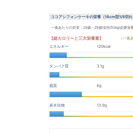
ココアシフォンケーキの栄養（18cm型1/8切れ 4
一食あたりの目安：18歳～29歳/女性/51kg/必要栄
【総カロリーと三大栄養素】
（一食
エネルギー
120kcal
タンパク質
3.1
g
脂質
6
g
炭水化物
13.9
g