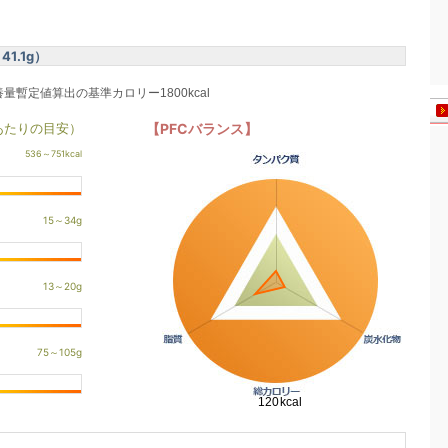
1.1g）
養量暫定値算出の基準カロリー1800kcal
あたりの目安）
【PFCバランス】