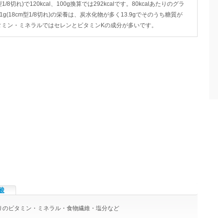
8切れ)で120kcal、100g換算では292kcalです。80kcalあたりのグラ
1g(18cm型1/8切れ)の栄養は、炭水化物が多く13.9gでそのうち糖質が
す。ビタミン・ミネラルではセレンとビタミンKの成分が多いです。
酸
)あたりのビタミン・ミネラル・食物繊維・塩分など