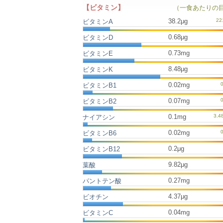
【ビタミン】
（一食あたりの
38.2μg
ビタミンA
0.68μg
ビタミンD
0.73mg
ビタミンE
8.48μg
ビタミンK
0.02mg
ビタミンB1
0.07mg
ビタミンB2
0.1mg
ナイアシン
0.02mg
ビタミンB6
0.2μg
ビタミンB12
9.82μg
葉酸
0.27mg
パントテン酸
4.37μg
ビオチン
0.04mg
ビタミンC