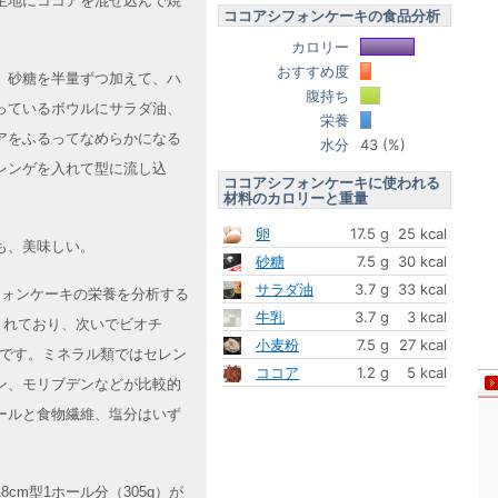
生地にココアを混ぜ込んで焼
ココアシフォンケーキの食品分析
カロリー
おすすめ度
。砂糖を半量ずつ加えて、ハ
腹持ち
っているボウルにサラダ油、
栄養
アをふるってなめらかになる
水分
43 (%)
レンゲを入れて型に流し込
ココアシフォンケーキに使われる
材料のカロリーと重量
卵
17.5 g
25 kcal
も、美味しい。
砂糖
7.5 g
30 kcal
サラダ油
3.7 g
33 kcal
シフォンケーキの栄養を分析する
牛乳
3.7 g
3 kcal
まれており、次いでビオチ
小麦粉
7.5 g
27 kcal
めです。ミネラル類ではセレン
ココア
1.2 g
5 kcal
ン、モリブデンなどが比較的
ールと食物繊維、塩分はいず
cm型1ホール分（305g）が