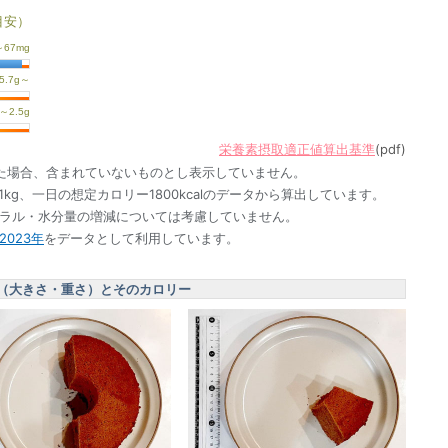
目安）
栄養素摂取適正値算出基準
(pdf)
た場合、含まれていないものとし表示していません。
1kg、一日の想定カロリー1800kcalのデータから算出しています。
ネラル・水分量の増減については考慮していません。
023年
をデータとして利用しています。
（大きさ・重さ）とそのカロリー