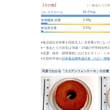
【その他】
（一食あたりの
65.27
mg
コレステロール
0.48
g
食物繊維 総量
0.07
g
食塩相当量
※食品成分含有量を四捨五入し含有量が0になっ
※一食あたりの目安は18歳～29歳の平常時女性5
※流通・保存・調理過程におけるビタミン・ミ
※文部科学省の
日本食品標準成分表（八訂）増補2
写真でわかる「ココアシフォンケーキ」の分量