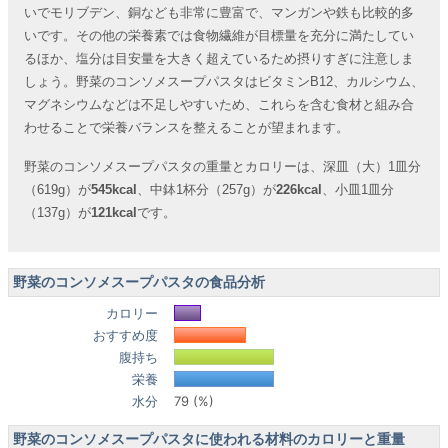
いでモリブデン、銅なども非常に豊富で、マンガンや鉄も比較的多
いです。その他の栄養素では食物繊維が目標量を充分に満たしてい
るほか、塩分は目安量を大きく超えているため摂りすぎに注意しま
しょう。野菜のコンソメスープパスタはビタミンB12、カルシウム、
マグネシウムなどは不足しやすいため、これらを含む食材と組み合
わせることで栄養バランスを整えることが望まれます。
野菜のコンソメスープパスタの重量とカロリーは、深皿（大）1皿分
（619g）が
545kcal
、中鉢1杯分（257g）が
226kcal
、小皿1皿分
（137g）が
121kcal
です。
野菜のコンソメスープパスタの食品分析
カロリー
おすすめ度
腹持ち
栄養
水分
79 (%)
野菜のコンソメスープパスタに使われる材料のカロリーと重量