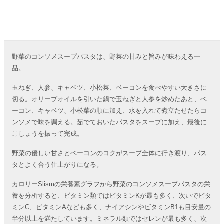
野菜のコンソメスープパスタは、野菜の甘みと旨みが味わえる一
品。
玉ねぎ、人参、キャベツ、小松菜、ベーコンを食べやすい大きさに
切る。オリーブオイルを引いた鍋で玉ねぎと人参を炒めたあと、ベ
ーコン、キャベツ、小松菜の順に加え、水を入れて煮立たせたらコ
ンソメで味を調える。茹でておいたパスタをスープに加え、最後に
こしょうを振って完成。
野菜の優しい甘さとベーコンのコクがスープ全体に行き渡り、パス
タとよく合う仕上がりになる。
カロリーSlismの栄養素グラフから野菜のコンソメスープパスタの栄
養を分析すると、ビタミン類ではビタミンKが最も多く、次いでビタ
ミンC、ビタミンAなども多く、ナイアシンやビタミンB1も目安量の
半分以上を満たしています。ミネラル類ではセレンが最も多く、次