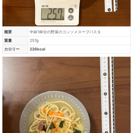
概要
中鉢1杯分の野菜のコンソメスープパスタ
重量
257g
カロリー
226kcal