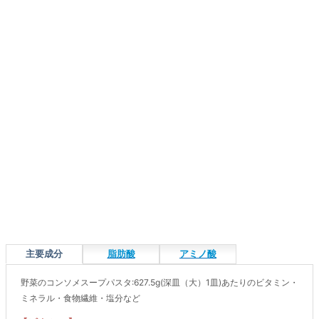
主要成分
脂肪酸
アミノ酸
野菜のコンソメスープパスタ:627.5g(深皿（大）1皿)あたりのビタミン・
ミネラル・食物繊維・塩分など