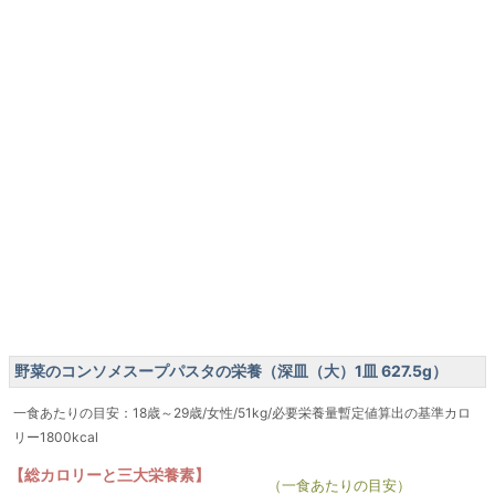
野菜のコンソメスープパスタの栄養（深皿（大）1皿 627.5g）
一食あたりの目安：18歳～29歳/女性/51kg/必要栄養量暫定値算出の基準カロ
リー1800kcal
【総カロリーと三大栄養素】
（一食あたりの目安）