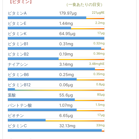
【ビタミン】
（一食あたりの目安）
ビタミンA
179.97μg
ビタミンE
1.44mg
ビタミンK
64.95μg
ビタミンB1
0.31mg
ビタミンB2
0.19mg
ナイアシン
3.14mg
ビタミンB6
0.25mg
ビタミンB12
0.06μg
葉酸
55.6μg
パントテン酸
1.07mg
ビオチン
6.65μg
ビタミンC
32.13mg