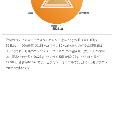
野菜のコンソメスープパスタのカロリーは627.5g(深皿（大）1皿)で
552kcal、100g換算では88kcalです。80kcalあたりのグラム目安量は
90.91gです。野菜のコンソメスープパスタ627.5g(深皿（大）1皿)の栄養
は、炭水化物が多く90.23gでそのうち糖質が80.94g、たんぱく質が
19.08g、脂質が16.57gです。ビタミン・ミネラルではセレンとモリブデン
の成分が多いです。