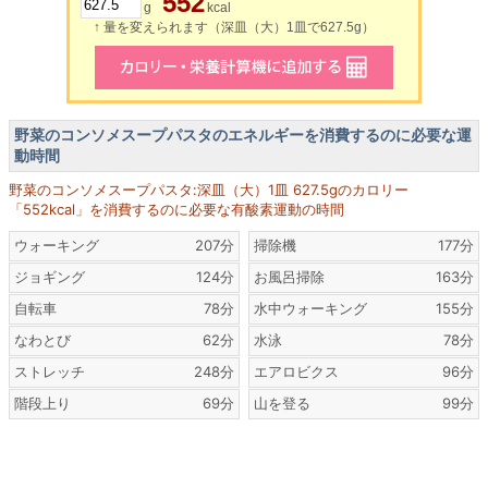
552
g
kcal
↑ 量を変えられます（深皿（大）1皿で627.5g）
野菜のコンソメスープパスタのエネルギーを消費するのに必要な運
動時間
野菜のコンソメスープパスタ:深皿（大）1皿 627.5gのカロリー
「552kcal」を消費するのに必要な有酸素運動の時間
ウォーキング
207分
掃除機
177分
ジョギング
124分
お風呂掃除
163分
自転車
78分
水中ウォーキング
155分
なわとび
62分
水泳
78分
ストレッチ
248分
エアロビクス
96分
階段上り
69分
山を登る
99分