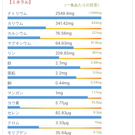
【ミネラル】
（一食あたりの目安）
ナトリウム
2549.6mg
カリウム
341.42mg
カルシウム
76.56mg
マグネシウム
64.63mg
リン
209.65mg
鉄
2.7mg
亜鉛
2.2mg
銅
0.44mg
マンガン
1mg
ヨウ素
5.77μg
セレン
82.83μg
クロム
3.33μg
モリブデン
35.64μg