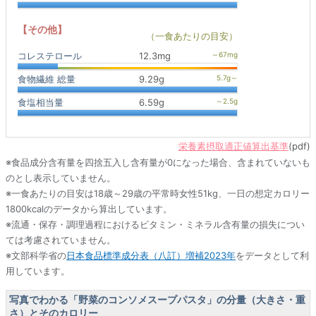
【その他】
（一食あたりの目安）
コレステロール
12.3mg
食物繊維 総量
9.29g
食塩相当量
6.59g
栄養素摂取適正値算出基準
(pdf)
※食品成分含有量を四捨五入し含有量が0になった場合、含まれていないも
のとし表示していません。
※一食あたりの目安は18歳～29歳の平常時女性51kg、一日の想定カロリー
1800kcalのデータから算出しています。
※流通・保存・調理過程におけるビタミン・ミネラル含有量の損失につい
ては考慮されていません。
※文部科学省の
日本食品標準成分表（八訂）増補2023年
をデータとして利
用しています。
写真でわかる「野菜のコンソメスープパスタ」の分量（大きさ・重
さ）とそのカロリー