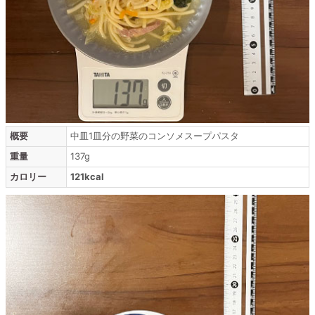
概要
中皿1皿分の野菜のコンソメスープパスタ
重量
137g
カロリー
121kcal