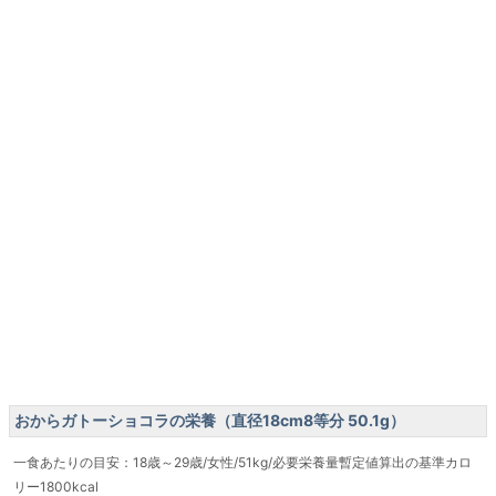
おからガトーショコラの栄養（直径18cm8等分 50.1g）
一食あたりの目安：18歳～29歳/女性/51kg/必要栄養量暫定値算出の基準カロ
リー1800kcal