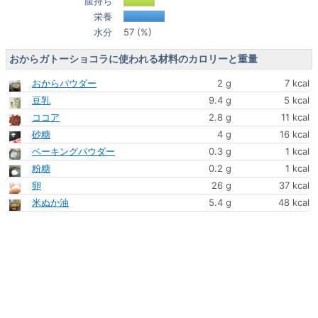
腹持ち
栄養
水分
57 (%)
おからガトーショコラに使われる材料のカロリーと重量
おからパウダー
2 g
7 kcal
豆乳
9.4 g
5 kcal
ココア
2.8 g
11 kcal
砂糖
4 g
16 kcal
ベーキングパウダー
0.3 g
1 kcal
粉糖
0.2 g
1 kcal
卵
26 g
37 kcal
米ぬか油
5.4 g
48 kcal