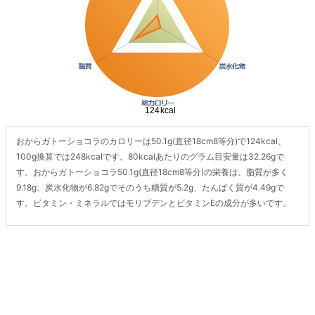
おからガトーショコラのカロリーは50.1g(直径18cm8等分)で124kcal、
100g換算では248kcalです。80kcalあたりのグラム目安量は32.26gで
す。おからガトーショコラ50.1g(直径18cm8等分)の栄養は、脂質が多く
9.18g、炭水化物が6.82gでそのうち糖質が5.2g、たんぱく質が4.49gで
す。ビタミン・ミネラルではモリブデンとビタミンEの成分が多いです。