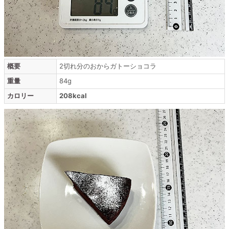
概要
2切れ分のおからガトーショコラ
重量
84g
カロリー
208kcal