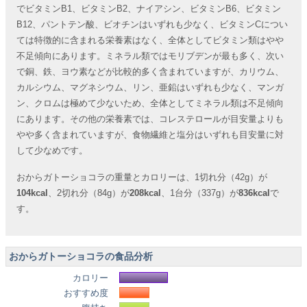
でビタミンB1、ビタミンB2、ナイアシン、ビタミンB6、ビタミン
B12、パントテン酸、ビオチンはいずれも少なく、ビタミンCについ
ては特徴的に含まれる栄養素はなく、全体としてビタミン類はやや
不足傾向にあります。ミネラル類ではモリブデンが最も多く、次い
で銅、鉄、ヨウ素などが比較的多く含まれていますが、カリウム、
カルシウム、マグネシウム、リン、亜鉛はいずれも少なく、マンガ
ン、クロムは極めて少ないため、全体としてミネラル類は不足傾向
にあります。その他の栄養素では、コレステロールが目安量よりも
やや多く含まれていますが、食物繊維と塩分はいずれも目安量に対
して少なめです。
おからガトーショコラの重量とカロリーは、1切れ分（42g）が
104kcal
、2切れ分（84g）が
208kcal
、1台分（337g）が
836kcal
で
す。
おからガトーショコラの食品分析
カロリー
おすすめ度