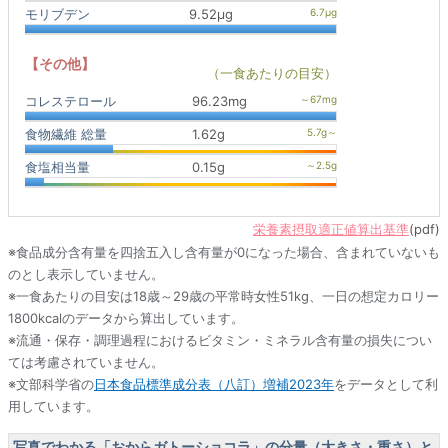
モリブデン
9.52μg
【その他】
（一食あたりの目安）
コレステロール
96.23mg
食物繊維 総量
1.62g
食塩相当量
0.15g
栄養素摂取適正値算出基準
(pdf)
※食品成分含有量を四捨五入し含有量が0になった場合、含まれていないも
のとし表示していません。
※一食あたりの目安は18歳～29歳の平常時女性51kg、一日の想定カロリー
1800kcalのデータから算出しています。
※流通・保存・調理過程におけるビタミン・ミネラル含有量の損失につい
ては考慮されていません。
※文部科学省の
日本食品標準成分表（八訂）増補2023年
をデータとして利
用しています。
写真でわかる「おからガトーショコラ」の分量（大きさ・重さ）と