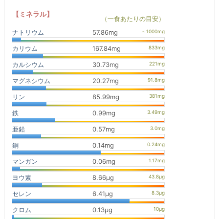
【ミネラル】
（一食あたりの目安）
ナトリウム
57.86mg
カリウム
167.84mg
カルシウム
30.73mg
マグネシウム
20.27mg
リン
85.99mg
鉄
0.99mg
亜鉛
0.57mg
銅
0.14mg
マンガン
0.06mg
ヨウ素
8.66μg
セレン
6.41μg
クロム
0.13μg