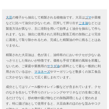
大豆
の種子から抽出して精製される植物油です。大豆は
ゴマ
や菜種
などに比べて油分が少ないため、圧搾して搾り出す
ごま油
などとは
製造方法が異なり、主に溶剤を用いて効率よく油分を抽出して作ら
れます。なお、抽出に使用された溶剤は製造工程の加熱により完全
に蒸発して取り除かれるため、完成した精製油の中に残ることはあ
りません。
精製された大豆油は、色が淡く、油特有のにおいやクセが少ないあ
っさりとした味わいが特徴です。価格も手頃で素材の風味を邪魔し
ないため、ご家庭や業務用の
サラダ油
の原料として最も一般的に利
用されているほか、
マヨネーズ
やマーガリンなど数多くの加工食品
に欠かせない油として広く親しまれています。
成分としてはリノール酸やオレイン酸などが含まれています。クセ
のなさを生かして手作りのドレッシングやマリネなどの生食に使え
るだけでなく、炒め物や揚げ物などの加熱調理にもよく使われま
す。特に揚げ油として使用すると、大豆由来のほのかな旨みやコク