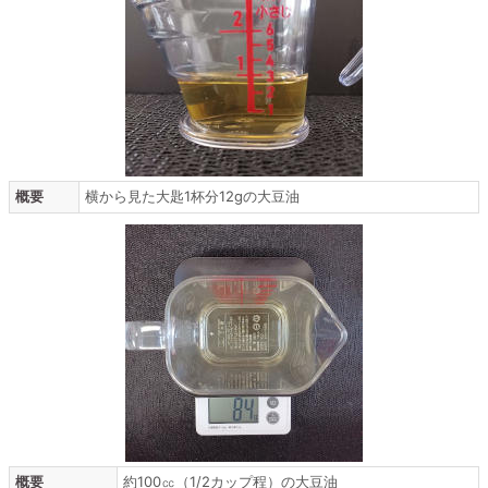
概要
横から見た大匙1杯分12gの大豆油
概要
約100㏄（1/2カップ程）の大豆油