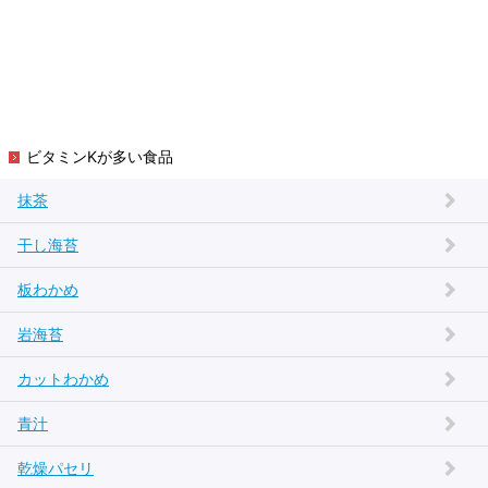
ビタミンKが多い食品
抹茶
干し海苔
板わかめ
岩海苔
カットわかめ
青汁
乾燥パセリ