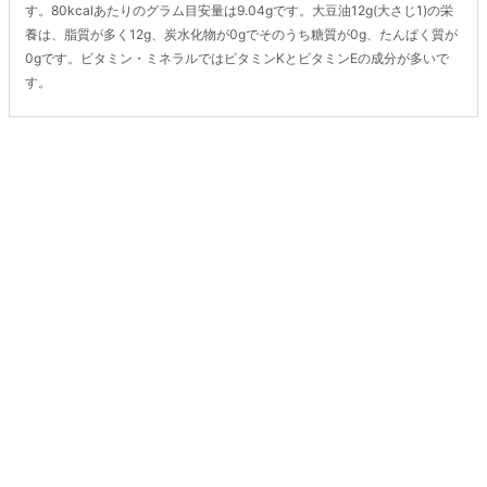
す。80kcalあたりのグラム目安量は9.04gです。大豆油12g(大さじ1)の栄
養は、脂質が多く12g、炭水化物が0gでそのうち糖質が0g、たんぱく質が
0gです。ビタミン・ミネラルではビタミンKとビタミンEの成分が多いで
す。