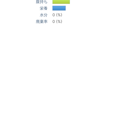
腹持ち
栄養
水分
0 (%)
廃棄率
0 (%)