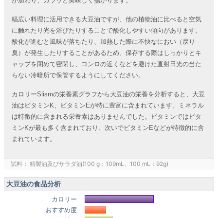
が加わり、カラッと美味しく揚がります。
幅広い料理に活用できる大豆油ですが、他の植物油に比べると空気
に触れたり光を浴びたりすることで酸化しやすい傾向があります。
酸化が進むと風味が落ちたり、加熱した際に不快なにおい（戻り
臭）が発生したりすることがあるため、保存する際はしっかりとキ
ャップを閉めて密閉し、コンロの近くなどを避けた直射日光の当た
らない冷暗所で保管するようにしてください。
カロリーSlismの栄養素グラフから大豆油の栄養を分析すると、大豆
油はビタミンK、ビタミンEが特に豊富に含まれています。ミネラル
は特徴的に含まれる栄養素はありませんでした。ビタミンではビタ
ミンKが最も多く含まれており、次いでビタミンEなどが特徴的に含
まれています。
試料： 精製油及びサラダ油(100 g：109mL、100 mL：92g)
大豆油の食品分析
カロリー
おすすめ度