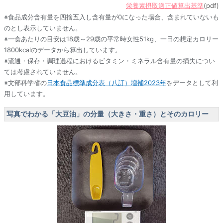
栄養素摂取適正値算出基準
(pdf)
※食品成分含有量を四捨五入し含有量が0になった場合、含まれていないも
のとし表示していません。
※一食あたりの目安は18歳～29歳の平常時女性51kg、一日の想定カロリー
1800kcalのデータから算出しています。
※流通・保存・調理過程におけるビタミン・ミネラル含有量の損失につい
ては考慮されていません。
※文部科学省の
日本食品標準成分表（八訂）増補2023年
をデータとして利
用しています。
写真でわかる「大豆油」の分量（大きさ・重さ）とそのカロリー