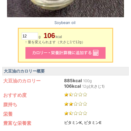
Soybean oil
106
g
kcal
↑ 量を変えられます（大さじ1で12g）
大豆油のカロリー概要
大豆油のカロリー
885kcal
100g
106kcal
12g
(大さじ1)
おすすめ度
腹持ち
栄養
豊富な栄養素
ビタミンK, ビタミンE