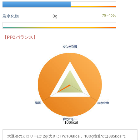
炭水化物
0g
【PFCバランス】
大豆油のカロリーは12g(大さじ1)で106kcal、100g換算では885kcalで