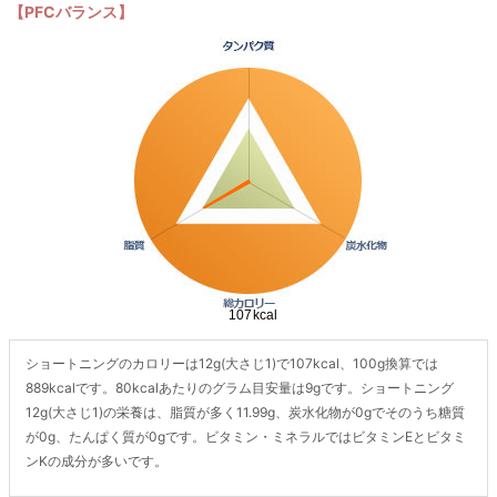
【PFCバランス】
ショートニングのカロリーは12g(大さじ1)で107kcal、100g換算では
889kcalです。80kcalあたりのグラム目安量は9gです。ショートニング
12g(大さじ1)の栄養は、脂質が多く11.99g、炭水化物が0gでそのうち糖質
が0g、たんぱく質が0gです。ビタミン・ミネラルではビタミンEとビタミ
ンKの成分が多いです。