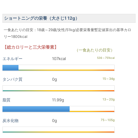
ショートニングの栄養（大さじ1 12g）
一食あたりの目安：18歳～29歳/女性/51kg/必要栄養量暫定値算出の基準カロ
リー1800kcal
【総カロリーと三大栄養素】
（一食あたりの目安）
エネルギー
107kcal
タンパク質
0g
脂質
11.99g
炭水化物
0g