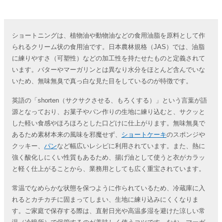
ショートニングは、植物油や動物油などの食用油脂を原料として作
られるクリーム状の食用油です。日本農林規格（JAS）では、油脂
に練りやすさ（可塑性）などの加工性を持たせたものと定義されて
います。バターやマーガリンとは異なり水分をほとんど含んでいな
いため、無味無臭で真っ白な見た目をしているのが特徴です。
英語の「shorten（サクサクさせる、もろくする）」という言葉が語
源となっており、お菓子やパン作りの生地に練り込むと、サクッと
した軽い食感やほろほろとした口どけに仕上がります。無味無臭で
あるため素材本来の風味を邪魔せず、
ショートケーキ
のスポンジや
クッキー、
パン
など幅広いレシピに利用されています。また、熱に
強く酸化しにくい性質もあるため、揚げ油として使うと衣がカラッ
と軽く仕上がることから、業務用としても広く重宝されています。
常温でなめらかな状態を保つように作られているため、冷蔵庫に入
れるとカチカチに固まってしまい、生地に練り込みにくくなりま
す。ご家庭で保存する際は、直射日光や高温多湿を避けた涼しい常