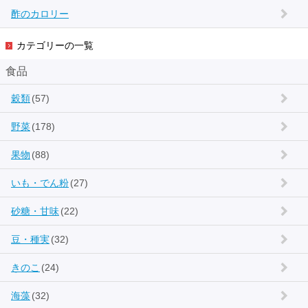
酢のカロリー
カテゴリーの一覧
食品
穀類
(57)
野菜
(178)
果物
(88)
いも・でん粉
(27)
砂糖・甘味
(22)
豆・種実
(32)
きのこ
(24)
海藻
(32)