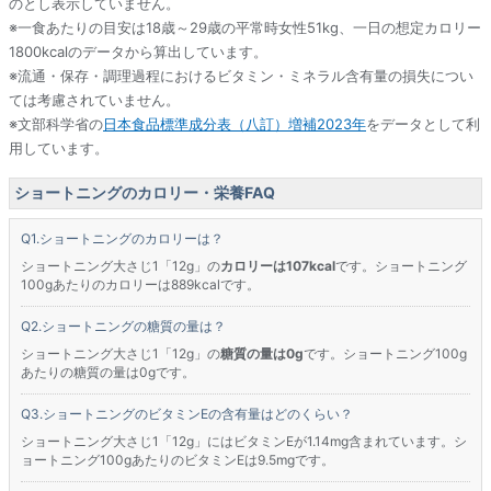
のとし表示していません。
※一食あたりの目安は18歳～29歳の平常時女性51kg、一日の想定カロリー
1800kcalのデータから算出しています。
※流通・保存・調理過程におけるビタミン・ミネラル含有量の損失につい
ては考慮されていません。
※文部科学省の
日本食品標準成分表（八訂）増補2023年
をデータとして利
用しています。
ショートニングのカロリー・栄養FAQ
ショートニングのカロリーは？
ショートニング大さじ1「12g」の
カロリーは107kcal
です。ショートニング
100gあたりのカロリーは889kcalです。
ショートニングの糖質の量は？
ショートニング大さじ1「12g」の
糖質の量は0g
です。ショートニング100g
あたりの糖質の量は0gです。
ショートニングのビタミンEの含有量はどのくらい？
ショートニング大さじ1「12g」にはビタミンEが1.14mg含まれています。シ
ョートニング100gあたりのビタミンEは9.5mgです。