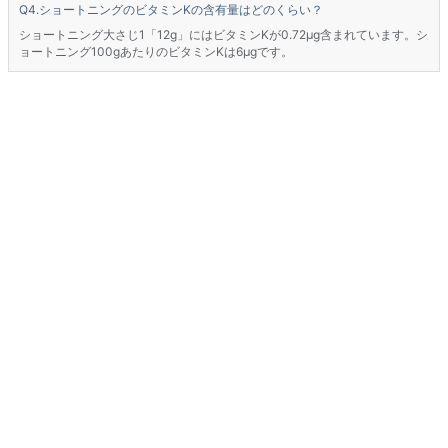
ショートニングのビタミンKの含有量はどのくらい？
ショートニング大さじ1「12g」にはビタミンKが0.72μg含まれています。シ
ョートニング100gあたりのビタミンKは6μgです。