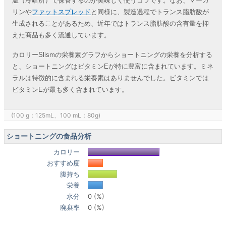
温（冷暗所）で保管するのが美味しく使うコツです。なお、マーガ
リンや
ファットスプレッド
と同様に、製造過程でトランス脂肪酸が
生成されることがあるため、近年ではトランス脂肪酸の含有量を抑
えた商品も多く流通しています。
カロリーSlismの栄養素グラフからショートニングの栄養を分析する
と、ショートニングはビタミンEが特に豊富に含まれています。ミネ
ラルは特徴的に含まれる栄養素はありませんでした。ビタミンでは
ビタミンEが最も多く含まれています。
(100 g：125mL、100 mL：80g)
ショートニングの食品分析
カロリー
おすすめ度
腹持ち
栄養
水分
0 (%)
廃棄率
0 (%)