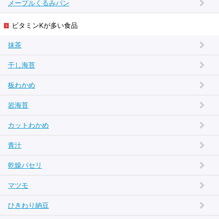
メープルくるみパン
ビタミンKが多い食品
抹茶
干し海苔
板わかめ
岩海苔
カットわかめ
青汁
乾燥パセリ
マツモ
ひきわり納豆