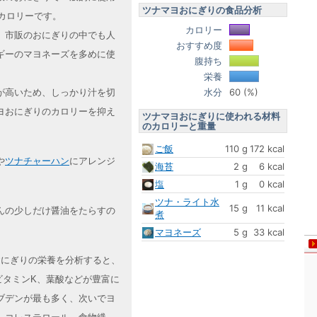
ツナマヨおにぎりの食品分析
のカロリーです。
カロリー
、市販のおにぎりの中でも人
おすすめ度
ギーのマヨネーズを多めに使
腹持ち
栄養
水分
60 (%)
が高いため、しっかり汁を切
ヨおにぎりのカロリーを抑え
ツナマヨおにぎりに使われる材料
のカロリーと重量
ご飯
110 g
172 kcal
や
ツナチャーハン
にアレンジ
海苔
2 g
6 kcal
塩
1 g
0 kcal
ツナ・ライト水
15 g
11 kcal
んの少しだけ醤油をたらすの
煮
マヨネーズ
5 g
33 kcal
ヨおにぎりの栄養を分析すると、
ビタミンK、葉酸などが豊富に
ブデンが最も多く、次いでヨ