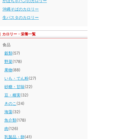
かぼちゃパンのカロリー
沖縄そばのカロリー
生パスタのカロリー
カロリー・栄養一覧
食品
穀類
(57)
野菜
(178)
果物
(88)
いも・でん粉
(27)
砂糖・甘味
(22)
豆・種実
(32)
きのこ
(24)
海藻
(32)
魚介類
(178)
肉
(126)
乳製品・卵
(41)