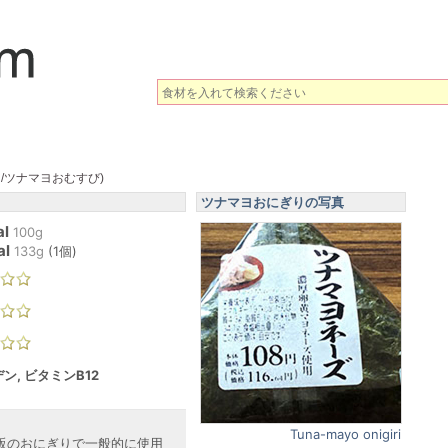
/ツナマヨおむすび)
ツナマヨおにぎりの写真
al
100g
al
133
g
(
1個
)
ン, ビタミンB12
Tuna-mayo onigiri
販のおにぎりで一般的に使用