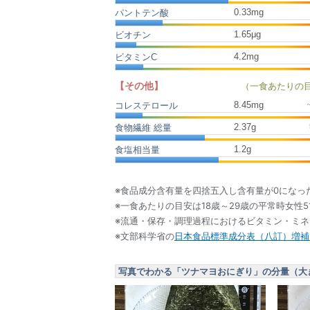
0.33mg
パントテン酸
1.65μg
ビオチン
4.2mg
ビタミンC
【その他】
（一食あたりの
8.45
mg
コレステロール
2.37
g
食物繊維 総量
1.2
g
食塩相当量
※食品成分含有量を四捨五入し含有量が0になっ
※一食あたりの目安は18歳～29歳の平常時女性5
※流通・保存・調理過程におけるビタミン・ミ
※文部科学省の
日本食品標準成分表（八訂）増補2
写真でわかる「ツナマヨおにぎり」の分量（大