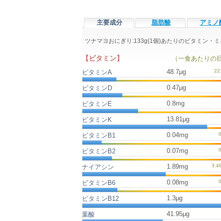
主要成分
脂肪酸
アミノ
ツナマヨおにぎり:133g(1個)あたりのビタミン
【ビタミン】
（一食あたりの
48.7μg
ビタミンA
0.47μg
ビタミンD
0.8mg
ビタミンE
13.81μg
ビタミンK
0.04mg
ビタミンB1
0.07mg
ビタミンB2
1.89mg
ナイアシン
0.08mg
ビタミンB6
1.3μg
ビタミンB12
41.95μg
葉酸