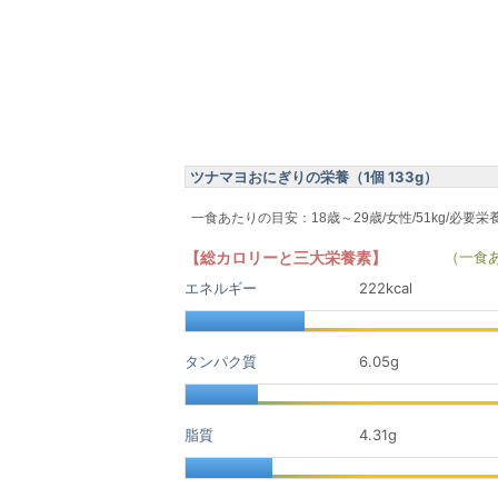
ツナマヨおにぎりの栄養（1個 133g）
一食あたりの目安：18歳～29歳/女性/51kg/必要栄
【総カロリーと三大栄養素】
（一食
エネルギー
222kcal
タンパク質
6.05
g
脂質
4.31
g