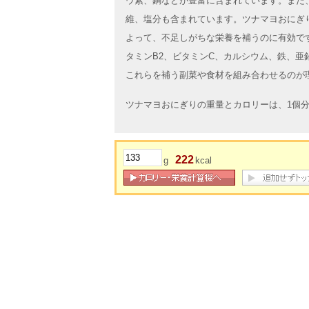
ウ素、銅などが豊富に含まれています。また
維、塩分も含まれています。ツナマヨおにぎり
よって、不足しがちな栄養を補うのに有効で
タミンB2、ビタミンC、カルシウム、鉄、亜
これらを補う副菜や食材を組み合わせるのが
ツナマヨおにぎりの重量とカロリーは、1個分（
222
g
kcal