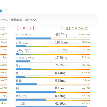
酸
・ミネラル・食物繊維・塩分など
【ミネラル】
目安）
（一食あたりの目安）
469.7mg
ナトリウム
116.06mg
カリウム
10.27mg
カルシウム
17.88mg
マグネシウム
76.85mg
リン
0.44mg
鉄
0.85mg
亜鉛
0.13mg
銅
0.47mg
マンガン
42.16μg
ヨウ素