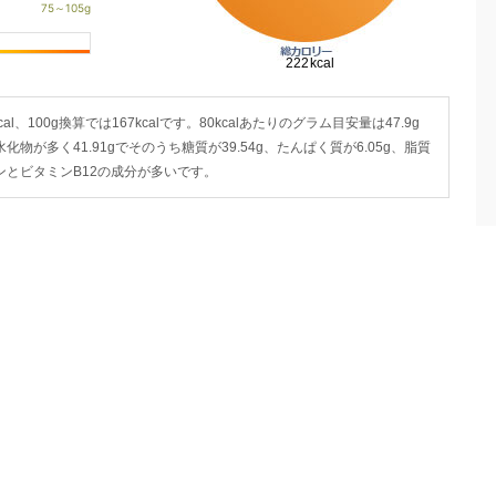
l、100g換算では167kcalです。80kcalあたりのグラム目安量は47.9g
化物が多く41.91gでそのうち糖質が39.54g、たんぱく質が6.05g、脂質
ンとビタミンB12の成分が多いです。