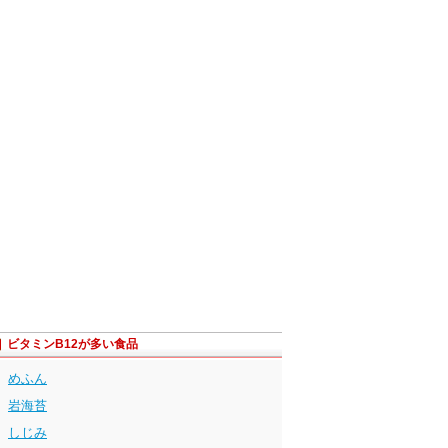
ビタミンB12が多い食品
めふん
岩海苔
しじみ