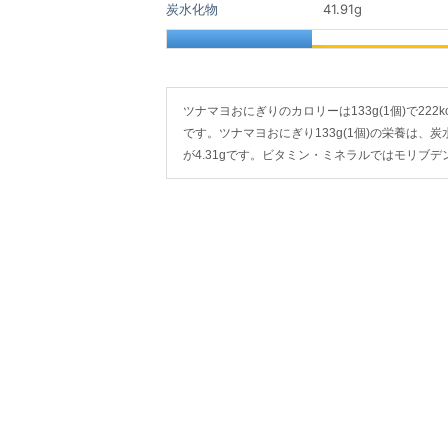
炭水化物
41.91
g
ツナマヨおにぎりのカロリーは133g(1個)で222kca
です。ツナマヨおにぎり133g(1個)の栄養は、炭水
が4.31gです。ビタミン・ミネラルではモリブデ