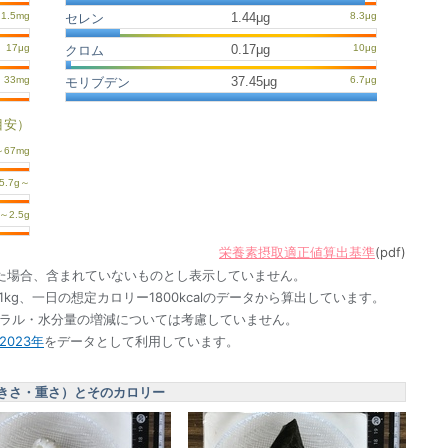
1.44μg
セレン
0.17μg
クロム
37.45μg
モリブデン
目安）
栄養素摂取適正値算出基準
(pdf)
た場合、含まれていないものとし表示していません。
1kg、一日の想定カロリー1800kcalのデータから算出しています。
ネラル・水分量の増減については考慮していません。
023年
をデータとして利用しています。
きさ・重さ）とそのカロリー