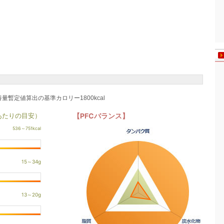
養量暫定値算出の基準カロリー1800kcal
あたりの目安）
【PFCバランス】