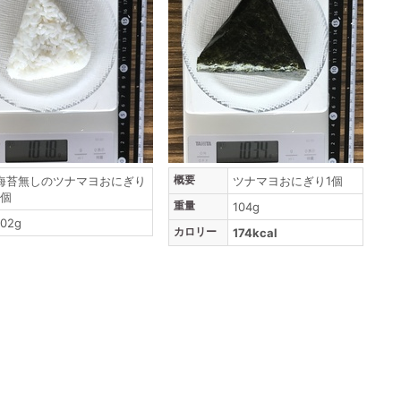
概要
海苔無しのツナマヨおにぎり
ツナマヨおにぎり1個
1個
重量
104g
102g
カロリー
174kcal