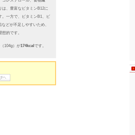
、コレステロール、食物繊
は、豊富なビタミンB12に
す。一方で、ビタミンB1、ビ
鉛などが不足しやすいため、
理想的です。
104g）が
174kcal
です。