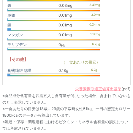
鉄
0.03mg
亜鉛
0.01mg
銅
0.01mg
マンガン
0.01mg
モリブデン
0μg
【その他】
（一食あたりの目安）
食物繊維 総量
0.18g
栄養素摂取適正値算出基準
(pdf)
※食品成分含有量を四捨五入し含有量が0になった場合、含まれていないも
のとし表示していません。
※一食あたりの目安は18歳～29歳の平常時女性51kg、一日の想定カロリー
1800kcalのデータから算出しています。
※流通・保存・調理過程におけるビタミン・ミネラル含有量の損失につい
ては考慮されていません。