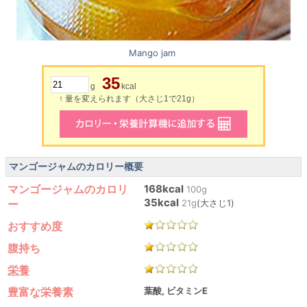
Mango jam
35
g
kcal
↑ 量を変えられます（大さじ1で21g）
マンゴージャムのカロリー概要
マンゴージャムのカロリ
168kcal
100g
35kcal
ー
21g
(大さじ1)
おすすめ度
腹持ち
栄養
豊富な栄養素
葉酸, ビタミンE