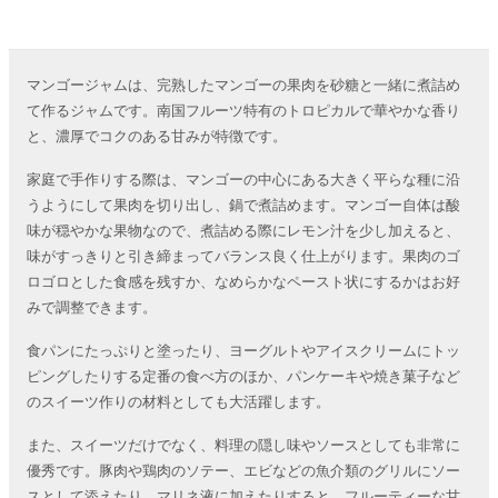
マンゴージャムは、完熟したマンゴーの果肉を砂糖と一緒に煮詰め
て作るジャムです。南国フルーツ特有のトロピカルで華やかな香り
と、濃厚でコクのある甘みが特徴です。
家庭で手作りする際は、マンゴーの中心にある大きく平らな種に沿
うようにして果肉を切り出し、鍋で煮詰めます。マンゴー自体は酸
味が穏やかな果物なので、煮詰める際にレモン汁を少し加えると、
味がすっきりと引き締まってバランス良く仕上がります。果肉のゴ
ロゴロとした食感を残すか、なめらかなペースト状にするかはお好
みで調整できます。
食パンにたっぷりと塗ったり、ヨーグルトやアイスクリームにトッ
ピングしたりする定番の食べ方のほか、パンケーキや焼き菓子など
のスイーツ作りの材料としても大活躍します。
また、スイーツだけでなく、料理の隠し味やソースとしても非常に
優秀です。豚肉や鶏肉のソテー、エビなどの魚介類のグリルにソー
スとして添えたり、マリネ液に加えたりすると、フルーティーな甘