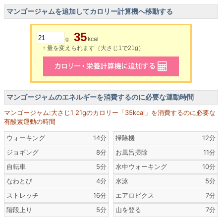
マンゴージャムを追加してカロリー計算機へ移動する
35
g
kcal
↑ 量を変えられます（大さじ1で21g）
マンゴージャムのエネルギーを消費するのに必要な運動時間
マンゴージャム:大さじ1 21gのカロリー「35kcal」を消費するのに必要な
有酸素運動の時間
ウォーキング
14分
掃除機
12分
ジョギング
8分
お風呂掃除
11分
自転車
5分
水中ウォーキング
10分
なわとび
4分
水泳
5分
ストレッチ
16分
エアロビクス
7分
階段上り
5分
山を登る
7分