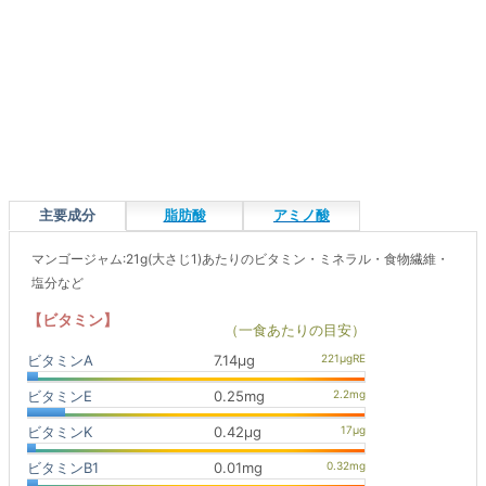
主要成分
脂肪酸
アミノ酸
マンゴージャム:21g(大さじ1)あたりのビタミン・ミネラル・食物繊維・
塩分など
【ビタミン】
（一食あたりの目安）
ビタミンA
7.14μg
ビタミンE
0.25mg
ビタミンK
0.42μg
ビタミンB1
0.01mg