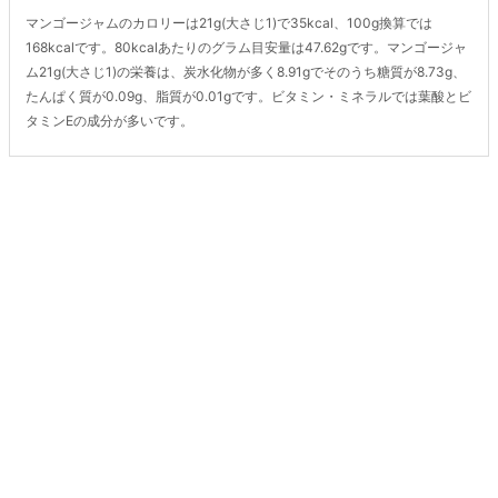
マンゴージャムのカロリーは21g(大さじ1)で35kcal、100g換算では
168kcalです。80kcalあたりのグラム目安量は47.62gです。マンゴージャ
ム21g(大さじ1)の栄養は、炭水化物が多く8.91gでそのうち糖質が8.73g、
たんぱく質が0.09g、脂質が0.01gです。ビタミン・ミネラルでは葉酸とビ
タミンEの成分が多いです。