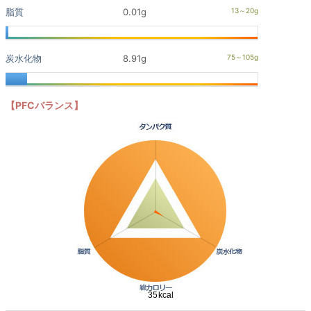
脂質
0.01g
炭水化物
8.91g
【PFCバランス】