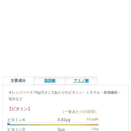
主要成分
脂肪酸
アミノ酸
オレンジソース:15g(大さじ1)あたりのビタミン・ミネラル・食物繊維・
塩分など
【ビタミン】
（一食あたりの目安）
ビタミンA
5.82μg
ビタミンD
0μg