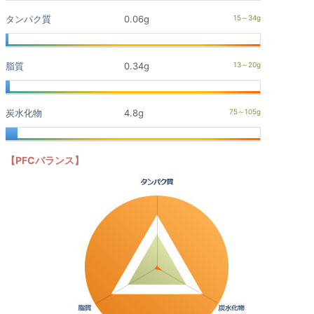
タンパク質
0.06g
脂質
0.34g
炭水化物
4.8g
【PFCバランス】