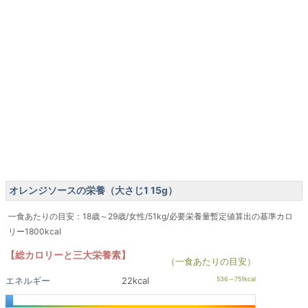
オレンジソースの栄養（大さじ1 15g）
一食あたりの目安：18歳～29歳/女性/51kg/必要栄養量暫定値算出の基準カロ
リー1800kcal
【総カロリーと三大栄養素】
（一食あたりの目安）
エネルギー
22kcal