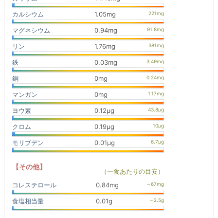
カルシウム
1.05mg
マグネシウム
0.94mg
リン
1.76mg
鉄
0.03mg
銅
0mg
マンガン
0mg
ヨウ素
0.12μg
クロム
0.19μg
モリブデン
0.01μg
【その他】
（一食あたりの目安）
コレステロール
0.84mg
食塩相当量
0.01g