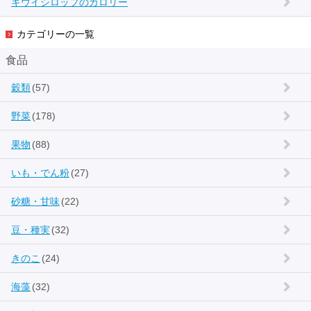
キウイシロップのカロリー
カテゴリーの一覧
食品
穀類
(57)
野菜
(178)
果物
(88)
いも・でん粉
(27)
砂糖・甘味
(22)
豆・種実
(32)
きのこ
(24)
海藻
(32)