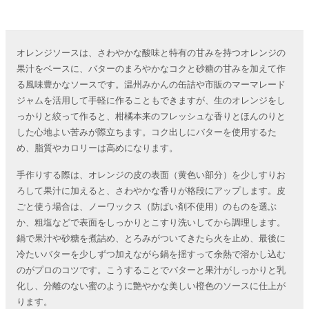
オレンジソースは、さわやかな酸味と特有の甘みを持つオレンジの
果汁をベースに、バターのまろやかなコクと砂糖の甘みを加えて作
る風味豊かなソースです。温州みかんの缶詰や市販のマーマレード
ジャムを活用して手軽に作ることもできますが、生のオレンジをし
っかりと絞って作ると、柑橘本来のフレッシュな香りとほんのりと
した心地よい苦みが際立ちます。コク出しにバターを使用するた
め、脂質やカロリーは高めになります。
手作りする際は、オレンジの皮の表面（黄色い部分）を少しすりお
ろして果汁に加えると、さわやかな香りが格段にアップします。皮
ごと使う場合は、ノーワックス（防ばい剤不使用）のものを選ぶ
か、粗塩などで表面をしっかりとこすり洗いしてから調理します。
鍋で果汁や砂糖を煮詰め、とろみがついてきたら火を止め、最後に
冷たいバターを少しずつ加えながら鍋を揺すって余熱で溶かし込む
のがプロのコツです。こうすることでバターと果汁がしっかりと乳
化し、分離のない蜜のように艶やかな美しい橙色のソースに仕上が
ります。