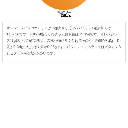
オレンジソースのカロリーは15g(大さじ1)で22kcal、100g換算では
148kcalです。80kcalあたりのグラム目安量は54.05gです。オレンジソー
ス15g(大さじ1)の栄養は、炭水化物が多く4.8gでそのうち糖質が4.8g、脂
質が0.34g、たんぱく質が0.06gです。ビタミン・ミネラルではビタミンC
とビタミンAの成分が多いです。