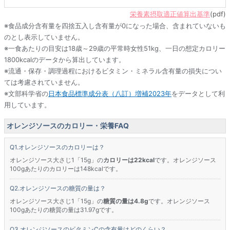
栄養素摂取適正値算出基準
(pdf)
※食品成分含有量を四捨五入し含有量が0になった場合、含まれていないも
のとし表示していません。
※一食あたりの目安は18歳～29歳の平常時女性51kg、一日の想定カロリー
1800kcalのデータから算出しています。
※流通・保存・調理過程におけるビタミン・ミネラル含有量の損失につい
ては考慮されていません。
※文部科学省の
日本食品標準成分表（八訂）増補2023年
をデータとして利
用しています。
オレンジソースのカロリー・栄養FAQ
オレンジソースのカロリーは？
オレンジソース大さじ1「15g」の
カロリーは22kcal
です。オレンジソース
100gあたりのカロリーは148kcalです。
オレンジソースの糖質の量は？
オレンジソース大さじ1「15g」の
糖質の量は4.8g
です。オレンジソース
100gあたりの糖質の量は31.97gです。
オレンジソースのビタミンCの含有量はどのくらい？