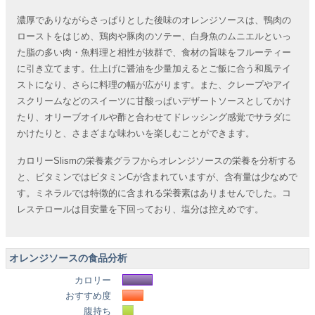
濃厚でありながらさっぱりとした後味のオレンジソースは、鴨肉の
ローストをはじめ、鶏肉や豚肉のソテー、白身魚のムニエルといっ
た脂の多い肉・魚料理と相性が抜群で、食材の旨味をフルーティー
に引き立てます。仕上げに醤油を少量加えるとご飯に合う和風テイ
ストになり、さらに料理の幅が広がります。また、クレープやアイ
スクリームなどのスイーツに甘酸っぱいデザートソースとしてかけ
たり、オリーブオイルや酢と合わせてドレッシング感覚でサラダに
かけたりと、さまざまな味わいを楽しむことができます。
カロリーSlismの栄養素グラフからオレンジソースの栄養を分析する
と、ビタミンではビタミンCが含まれていますが、含有量は少なめで
す。ミネラルでは特徴的に含まれる栄養素はありませんでした。コ
レステロールは目安量を下回っており、塩分は控えめです。
オレンジソースの食品分析
カロリー
おすすめ度
腹持ち