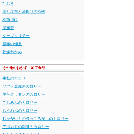
ひじき
切り昆布と油揚げの煮物
松前漬け
昆布茶
クーブイリチー
昆布の佃煮
乾燥わかめ
その他のおかず・加工食品
生麩のカロリー
ソフト豆腐のカロリー
里芋グラタンのカロリー
こしあんのカロリー
ちくわぶのカロリー
じゃがいもの煮っころがしのカロリー
アボカドの刺身のカロリー