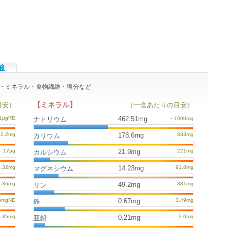
酸
ミン・ミネラル・食物繊維・塩分など
【ミネラル】
目安）
（一食あたりの目安）
462.51mg
ナトリウム
178.6mg
カリウム
21.9mg
カルシウム
14.23mg
マグネシウム
49.2mg
リン
0.67mg
鉄
0.21mg
亜鉛