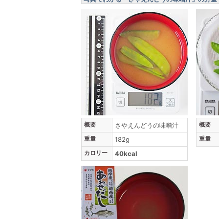
概要
概要
さやえんどうの味噌汁
重量
重量
182g
カロリー
40kcal