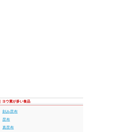
ヨウ素が多い食品
刻み昆布
昆布
真昆布