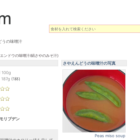
どうの味噌汁
ヤエンドウの味噌汁/絹さやのみそ汁)
さやえんどうの味噌汁の写真
l
100g
187
g
(
1杯
)
 モリブデン
Peas miso soup