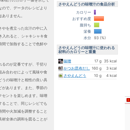
る味噌汁のカロリー値を示して
さやえんどうの味噌汁の食品分析
なので、データのレシピより
カロリー
はありません。
おすすめ度
腹持ち
さやを煮立った出汁の中に入
栄養
き入れると、シャキシャキ食
水分
93 (%)
時間で加熱することで色鮮や
さやえんどうの味噌汁に使われる
材料のカロリーと重量
味噌
17 g
35 kcal
れるのが定番ですが、千切り
かつお昆布だし
160 g
3 kcal
組み合わせによって風味や食
さやえんどう
10 g
4 kcal
どうの味噌汁と相性の良い具
どがあります。また、季節の
クセントを楽しめます。味噌
することで、同じレシピでも
時間や火加減を調整すること
具材全体の調和を図ることが