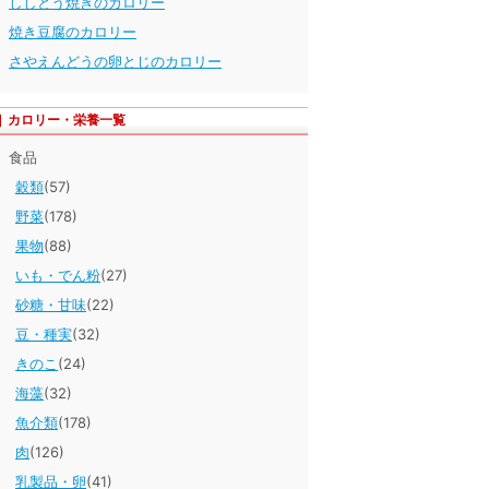
ししとう焼きのカロリー
焼き豆腐のカロリー
さやえんどうの卵とじのカロリー
カロリー・栄養一覧
食品
穀類
(57)
野菜
(178)
果物
(88)
いも・でん粉
(27)
砂糖・甘味
(22)
豆・種実
(32)
きのこ
(24)
海藻
(32)
魚介類
(178)
肉
(126)
乳製品・卵
(41)