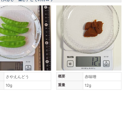
概要
さやえんどう
赤味噌
重量
10g
12g