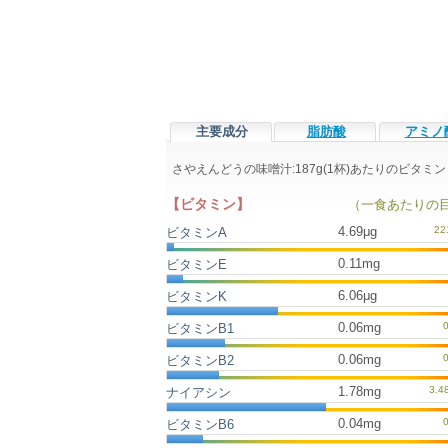
主要成分
脂肪酸
アミノ
さやえんどうの味噌汁:187g(1杯)あたりのビタ
【ビタミン】
（一食あたりの
4.69μg
ビタミンA
0.11mg
ビタミンE
6.06μg
ビタミンK
0.06mg
ビタミンB1
0.06mg
ビタミンB2
1.78mg
ナイアシン
0.04mg
ビタミンB6