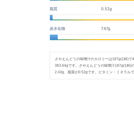
脂質
0.52
g
炭水化物
7.67
g
さやえんどうの味噌汁のカロリーは187g(1杯)で41k
363.64gです。さやえんどうの味噌汁187g(1
2.43g、脂質が0.52gです。ビタミン・ミネ