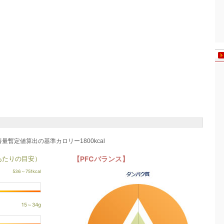
養量暫定値算出の基準カロリー1800kcal
あたりの目安）
【PFCバランス】