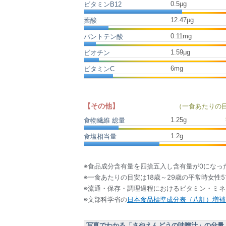
0.5μg
ビタミンB12
12.47μg
葉酸
0.11mg
パントテン酸
1.59μg
ビオチン
6mg
ビタミンC
【その他】
（一食あたりの
1.25
g
食物繊維 総量
1.2
g
食塩相当量
※食品成分含有量を四捨五入し含有量が0になっ
※一食あたりの目安は18歳～29歳の平常時女性5
※流通・保存・調理過程におけるビタミン・ミ
※文部科学省の
日本食品標準成分表（八訂）増補2
写真でわかる「さやえんどうの味噌汁」の分量