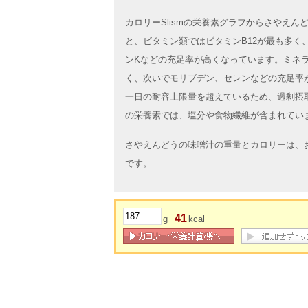
カロリーSlismの栄養素グラフからさやえ
と、ビタミン類ではビタミンB12が最も多く
ンKなどの充足率が高くなっています。ミネ
く、次いでモリブデン、セレンなどの充足率
一日の耐容上限量を超えているため、過剰摂
の栄養素では、塩分や食物繊維が含まれてい
さやえんどうの味噌汁の重量とカロリーは、お椀
です。
41
g
kcal