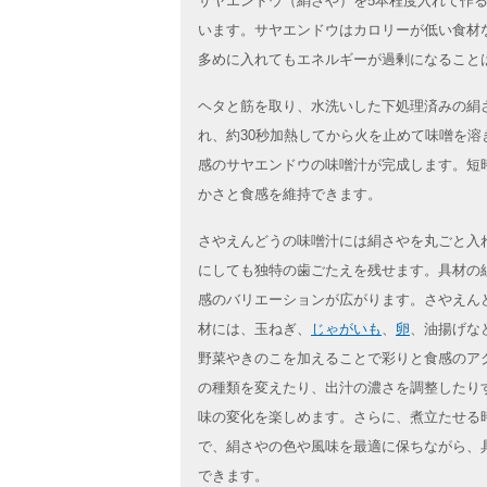
サヤエンドウ（絹さや）を5本程度入れて作
います。サヤエンドウはカロリーが低い食材
多めに入れてもエネルギーが過剰になること
ヘタと筋を取り、水洗いした下処理済みの絹
れ、約30秒加熱してから火を止めて味噌を溶
感のサヤエンドウの味噌汁が完成します。短
かさと食感を維持できます。
さやえんどうの味噌汁には絹さやを丸ごと入
にしても独特の歯ごたえを残せます。具材の
感のバリエーションが広がります。さやえん
材には、玉ねぎ、
じゃがいも
、
卵
、油揚げな
野菜やきのこを加えることで彩りと食感のア
の種類を変えたり、出汁の濃さを調整したり
味の変化を楽しめます。さらに、煮立たせる
で、絹さやの色や風味を最適に保ちながら、
できます。