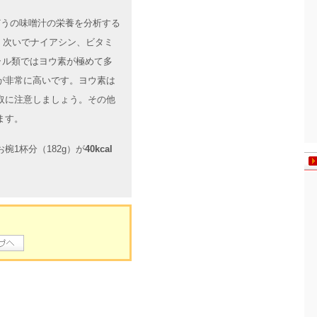
んどうの味噌汁の栄養を分析する
、次いでナイアシン、ビタミ
ラル類ではヨウ素が極めて多
が非常に高いです。ヨウ素は
取に注意しましょう。その他
ます。
1杯分（182g）が
40kcal