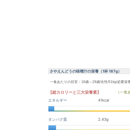
さやえんどうの味噌汁の栄養（1杯 187g）
一食あたりの目安：18歳～29歳/女性/51kg/必要栄
【総カロリーと三大栄養素】
（一食
エネルギー
41kcal
タンパク質
2.43
g