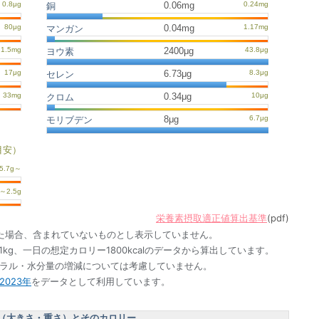
0.06mg
銅
0.04mg
マンガン
2400μg
ヨウ素
6.73μg
セレン
0.34μg
クロム
8μg
モリブデン
目安）
栄養素摂取適正値算出基準
(pdf)
た場合、含まれていないものとし表示していません。
1kg、一日の想定カロリー1800kcalのデータから算出しています。
ネラル・水分量の増減については考慮していません。
023年
をデータとして利用しています。
（大きさ・重さ）とそのカロリー