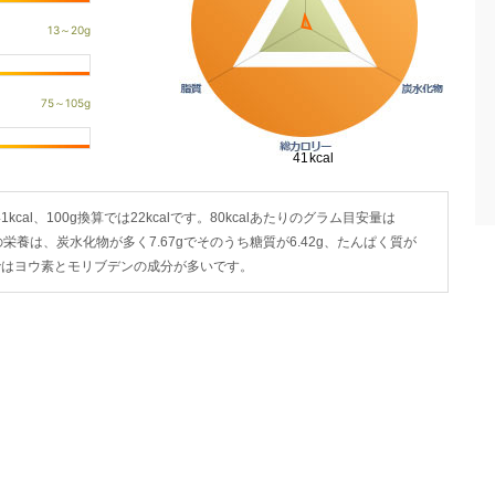
cal、100g換算では22kcalです。80kcalあたりのグラム目安量は
杯)の栄養は、炭水化物が多く7.67gでそのうち糖質が6.42g、たんぱく質が
ラルではヨウ素とモリブデンの成分が多いです。