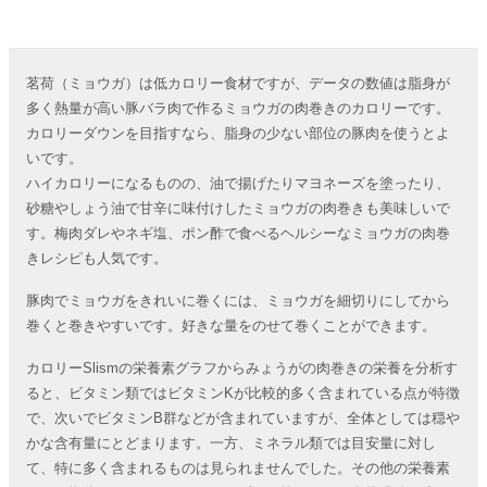
茗荷（ミョウガ）は低カロリー食材ですが、データの数値は脂身が
多く熱量が高い豚バラ肉で作るミョウガの肉巻きのカロリーです。
カロリーダウンを目指すなら、脂身の少ない部位の豚肉を使うとよ
いです。
ハイカロリーになるものの、油で揚げたりマヨネーズを塗ったり、
砂糖やしょう油で甘辛に味付けしたミョウガの肉巻きも美味しいで
す。梅肉ダレやネギ塩、ポン酢で食べるヘルシーなミョウガの肉巻
きレシピも人気です。
豚肉でミョウガをきれいに巻くには、ミョウガを細切りにしてから
巻くと巻きやすいです。好きな量をのせて巻くことができます。
カロリーSlismの栄養素グラフからみょうがの肉巻きの栄養を分析す
ると、ビタミン類ではビタミンKが比較的多く含まれている点が特徴
で、次いでビタミンB群などが含まれていますが、全体としては穏や
かな含有量にとどまります。一方、ミネラル類では目安量に対し
て、特に多く含まれるものは見られませんでした。その他の栄養素