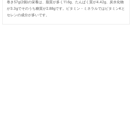
巻き57g(2個)の栄養は、脂質が多く11.6g、たんぱく質が4.42g、炭水化物
が3.3gでそのうち糖質が2.88gです。ビタミン・ミネラルではビタミンKと
セレンの成分が多いです。