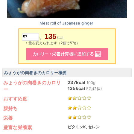
Meat roll of Japanese ginger
135
g
kcal
↑ 量を変えられます（2個で57g）
みょうがの肉巻きのカロリー概要
みょうがの肉巻きのカロリ
237kcal
100g
135kcal
ー
57g
(2個)
おすすめ度
腹持ち
栄養
豊富な栄養素
ビタミンK, セレン