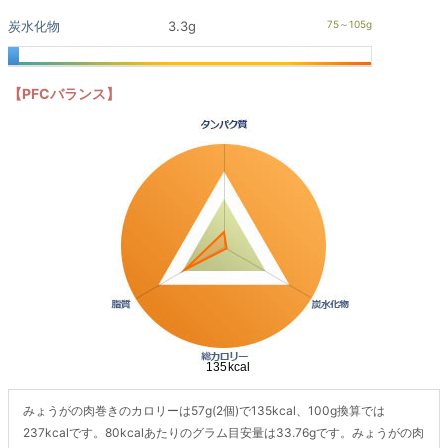
炭水化物
3.3g
【PFCバランス】
みょうがの肉巻きのカロリーは57g(2個)で135kcal、100g換算では
237kcalです。80kcalあたりのグラム目安量は33.76gです。みょうがの肉