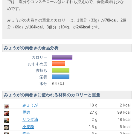
では、塩分やコレステロールはいずれも控えめで、食物繊維は少な
めです。
みょうがの肉巻きの重量とカロリーは、1個分（33g）が
78kcal
、2個
分（69g）が
164kcal
、3個分（104g）が
246kcal
です。
みょうがの肉巻きの食品分析
カロリー
おすすめ度
腹持ち
栄養
水分
64 (%)
みょうがの肉巻きに使われる材料のカロリーと重量
みょうが
18 g
2 kcal
豚肉
27 g
99 kcal
サラダ油
2 g
18 kcal
小麦粉
1.5 g
5 kcal
醤油
3 g
2 kcal