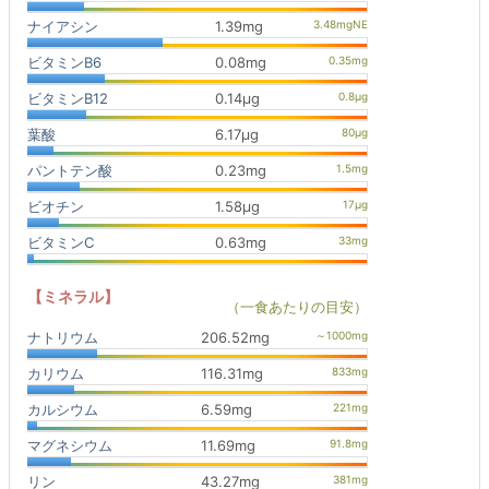
ナイアシン
1.39mg
ビタミンB6
0.08mg
ビタミンB12
0.14μg
葉酸
6.17μg
パントテン酸
0.23mg
ビオチン
1.58μg
ビタミンC
0.63mg
【ミネラル】
（一食あたりの目安）
ナトリウム
206.52mg
カリウム
116.31mg
カルシウム
6.59mg
マグネシウム
11.69mg
リン
43.27mg