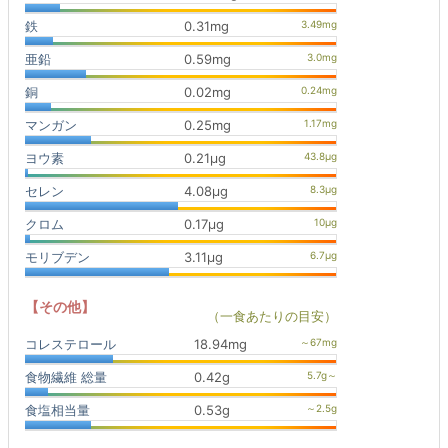
鉄
0.31mg
亜鉛
0.59mg
銅
0.02mg
マンガン
0.25mg
ヨウ素
0.21μg
セレン
4.08μg
クロム
0.17μg
モリブデン
3.11μg
【その他】
（一食あたりの目安）
コレステロール
18.94mg
食物繊維 総量
0.42g
食塩相当量
0.53g