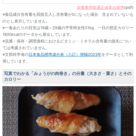
栄養素摂取適正値算出基準
(pdf)
※食品成分含有量を四捨五入し含有量が0になった場合、含まれていないも
のとし表示していません。
※一食あたりの目安は18歳～29歳の平常時女性51kg、一日の想定カロリー
1800kcalのデータから算出しています。
※流通・保存・調理過程におけるビタミン・ミネラル含有量の損失につい
ては考慮されていません。
※文部科学省の
日本食品標準成分表（八訂）増補2023年
をデータとして利
用しています。
写真でわかる「みょうがの肉巻き」の分量（大きさ・重さ）とその
カロリー