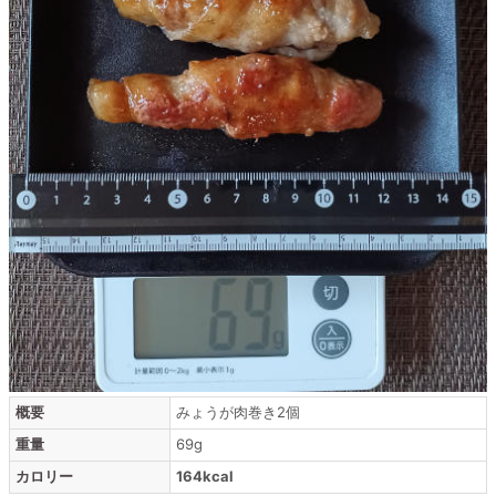
概要
みょうが肉巻き2個
重量
69g
カロリー
164kcal