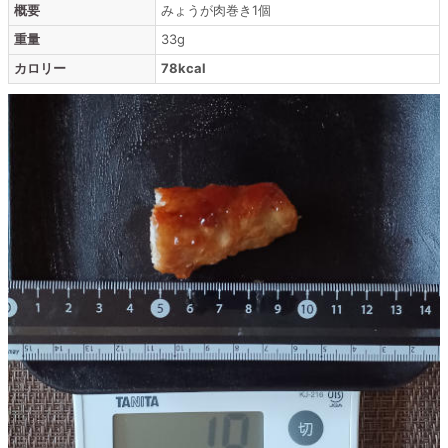
概要
みょうが肉巻き1個
重量
33g
カロリー
78kcal