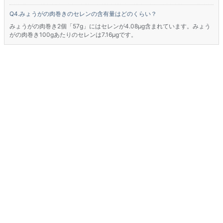
みょうがの肉巻きのセレンの含有量はどのくらい？
みょうがの肉巻き2個「57g」にはセレンが4.08μg含まれています。みょう
がの肉巻き100gあたりのセレンは7.16μgです。