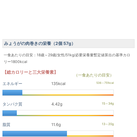
みょうがの肉巻きの栄養（2個 57g）
一食あたりの目安：18歳～29歳/女性/51kg/必要栄養量暫定値算出の基準カロ
リー1800kcal
【総カロリーと三大栄養素】
（一食あたりの目安）
エネルギー
135kcal
タンパク質
4.42g
脂質
11.6g