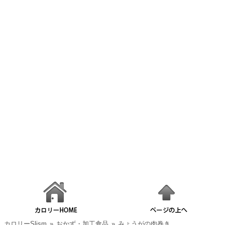
カロリーSlism
»
おかず・加工食品
»
みょうがの肉巻き