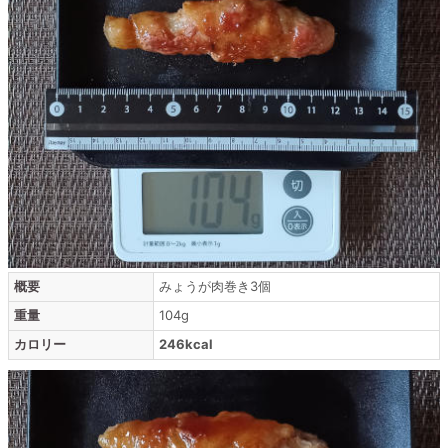
概要
みょうが肉巻き3個
重量
104g
カロリー
246kcal