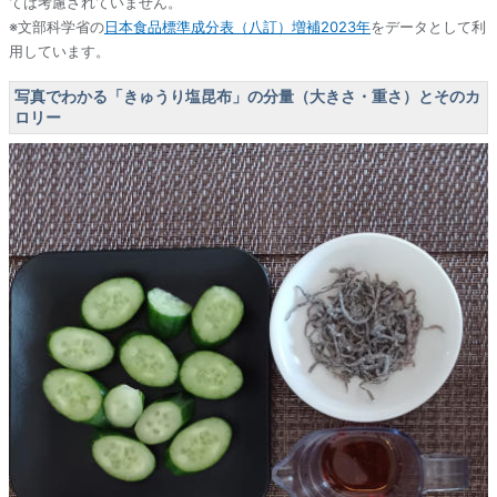
ては考慮されていません。
※文部科学省の
日本食品標準成分表（八訂）増補2023年
をデータとして利
用しています。
写真でわかる「きゅうり塩昆布」の分量（大きさ・重さ）とそのカ
ロリー