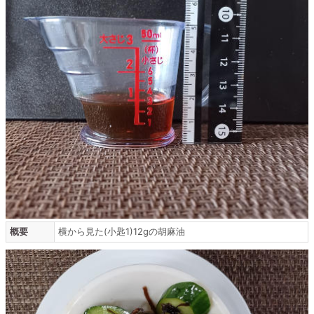
概要
横から見た(小匙1)12gの胡麻油