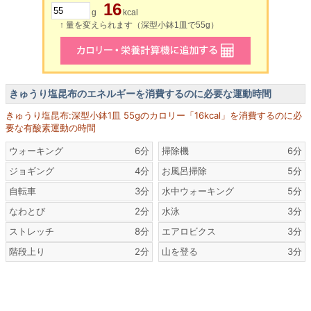
16
g
kcal
↑ 量を変えられます（深型小鉢1皿で55g）
きゅうり塩昆布のエネルギーを消費するのに必要な運動時間
きゅうり塩昆布:深型小鉢1皿 55gのカロリー「16kcal」を消費するのに必
要な有酸素運動の時間
ウォーキング
6分
掃除機
6分
ジョギング
4分
お風呂掃除
5分
自転車
3分
水中ウォーキング
5分
なわとび
2分
水泳
3分
ストレッチ
8分
エアロビクス
3分
階段上り
2分
山を登る
3分