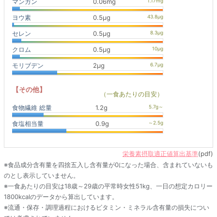
マンガン
0.06mg
ヨウ素
0.5μg
セレン
0.5μg
クロム
0.5μg
モリブデン
2μg
【その他】
（一食あたりの目安）
食物繊維 総量
1.2g
食塩相当量
0.9g
栄養素摂取適正値算出基準
(pdf)
※食品成分含有量を四捨五入し含有量が0になった場合、含まれていないも
のとし表示していません。
※一食あたりの目安は18歳～29歳の平常時女性51kg、一日の想定カロリー
1800kcalのデータから算出しています。
※流通・保存・調理過程におけるビタミン・ミネラル含有量の損失につい