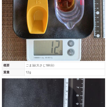
概要
ごま油(大さじ1杯分)
重量
12g