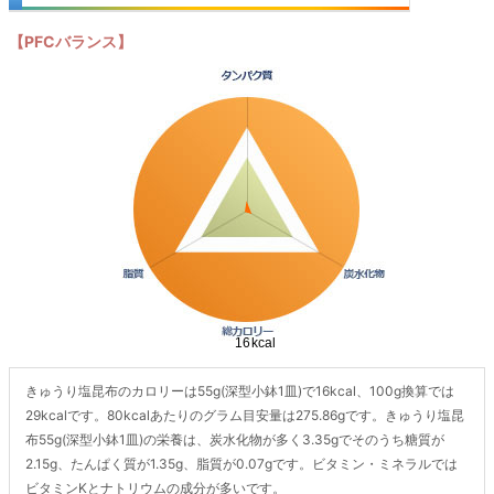
【PFCバランス】
きゅうり塩昆布のカロリーは55g(深型小鉢1皿)で16kcal、100g換算では
29kcalです。80kcalあたりのグラム目安量は275.86gです。きゅうり塩昆
布55g(深型小鉢1皿)の栄養は、炭水化物が多く3.35gでそのうち糖質が
2.15g、たんぱく質が1.35g、脂質が0.07gです。ビタミン・ミネラルでは
ビタミンKとナトリウムの成分が多いです。