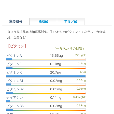
主要成分
脂肪酸
アミノ酸
きゅうり塩昆布:55g(深型小鉢1皿)あたりのビタミン・ミネラル・食物繊
維・塩分など
【ビタミン】
（一食あたりの目安）
ビタミンA
15.65μg
ビタミンE
0.17mg
ビタミンK
20.7μg
ビタミンB1
0.02mg
ビタミンB2
0.03mg
ナイアシン
0.14mg
ビタミンB6
0.03mg