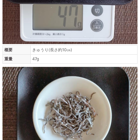
概要
きゅうり(長さ約10㎝)
重量
47g