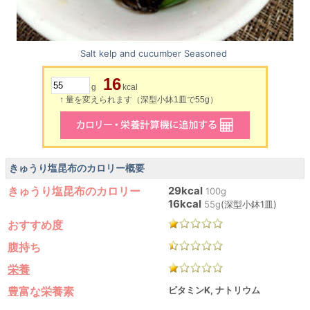
Salt kelp and cucumber Seasoned
16
g
kcal
↑ 量を変えられます（深型小鉢1皿で55g）
きゅうり塩昆布のカロリー概要
きゅうり塩昆布のカロリー
29kcal
100g
16kcal
55g
(深型小鉢1皿)
おすすめ度
腹持ち
栄養
豊富な栄養素
ビタミンK, ナトリウム