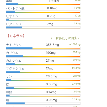
葉酸
13.45μg
パントテン酸
0.18mg
ビオチン
0.7μg
ビタミンC
7mg
【ミネラル】
（一食あたりの目安）
ナトリウム
355.5mg
カリウム
190mg
カルシウム
27mg
マグネシウム
17mg
リン
26.5mg
鉄
0.36mg
亜鉛
0.14mg
銅
0.06mg