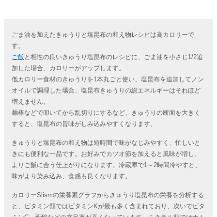
ごま油を加えたきゅうりと塩昆布の和え物レシピは高カロリーで
す。
ご飯
と相性の良いきゅうり塩昆布のレシピに、ごま油を小さじ1/2追
加した場合、カロリーがアップします。
低カロリー食材のきゅうりを1本丸ごと使い、塩昆布を追加してノン
オイルで調理した場合、塩昆布きゅうりの総エネルギーはそれほど
増えません。
麺棒などで叩いてから乱切りにするなど、きゅうりの断面を大きく
すると、塩昆布の旨味がしみ込みやすくなります。
きゅうりと塩昆布の和え物は短時間で味がなじみやすく、忙しいと
きにも便利な一品です。お好みでカツオ節を加えると風味が増し、
よりご飯に合う仕上がりになります。冷蔵庫で1～2時間冷やすと、
味がより染み込み、食感も良くなります。
カロリーSlismの栄養素グラフからきゅうり塩昆布の栄養を分析する
と、ビタミン類ではビタミンKが最も多く含まれており、次いでビタ