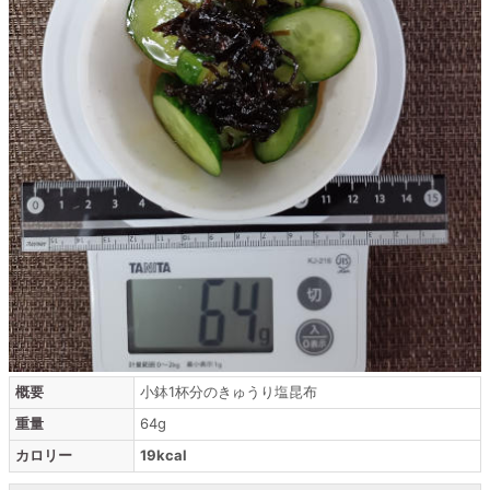
概要
小鉢1杯分のきゅうり塩昆布
重量
64g
カロリー
19kcal