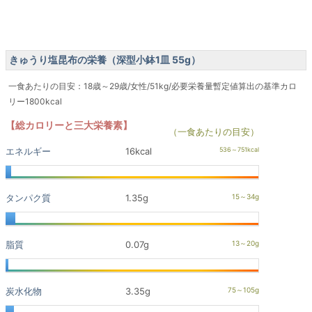
きゅうり塩昆布の栄養（深型小鉢1皿 55g）
一食あたりの目安：18歳～29歳/女性/51kg/必要栄養量暫定値算出の基準カロ
リー1800kcal
【総カロリーと三大栄養素】
（一食あたりの目安）
エネルギー
16kcal
タンパク質
1.35g
脂質
0.07g
炭水化物
3.35g