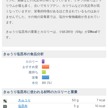
ミンC、葉酸などの充足率が高くなっています。ミネラル類ではナト
リウムが最も多く、次いでモリブデン、カリウムなどの充足率が高
くなっていますが、栄養的特徴があるほど含まれているものはあり
ませんでした。その他の栄養素では、塩分や食物繊維が含まれてい
ます。
きゅうり塩昆布の重量とカロリーは、小鉢1杯分（64g）が
19kcal
で
す。
きゅうり塩昆布の食品分析
カロリー
おすすめ度
腹持ち
栄養
水分
89 (%)
きゅうり塩昆布に使われる材料のカロリーと重量
きゅうり
50 g
7 kcal
塩昆布
5 g
10 kcal