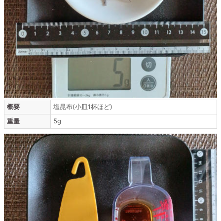
概要
塩昆布(小皿1杯ほど)
重量
5g