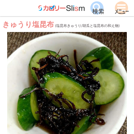
きゅうり塩昆布
(塩昆布きゅうり/胡瓜と塩昆布の和え物)