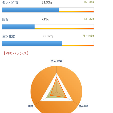
タンパク質
21.03g
脂質
7.13g
炭水化物
68.82g
【PFCバランス】