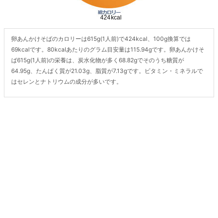
卵あんかけそばのカロリーは615g(1人前)で424kcal、100g換算では
69kcalです。80kcalあたりのグラム目安量は115.94gです。卵あんかけそ
ば615g(1人前)の栄養は、炭水化物が多く68.82gでそのうち糖質が
64.95g、たんぱく質が21.03g、脂質が7.13gです。ビタミン・ミネラルで
はセレンとナトリウムの成分が多いです。