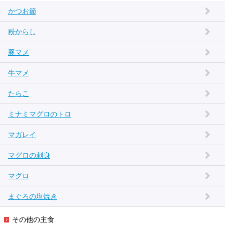
かつお節
粉からし
豚マメ
牛マメ
たらこ
ミナミマグロのトロ
マガレイ
マグロの刺身
マグロ
まぐろの塩焼き
その他の主食