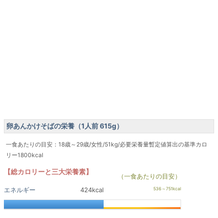
卵あんかけそばの栄養（1人前 615g）
一食あたりの目安：18歳～29歳/女性/51kg/必要栄養量暫定値算出の基準カロ
リー1800kcal
【総カロリーと三大栄養素】
（一食あたりの目安）
エネルギー
424kcal