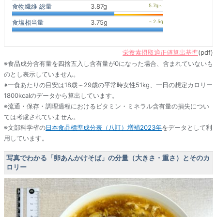
食物繊維 総量
3.87g
食塩相当量
3.75g
栄養素摂取適正値算出基準
(pdf)
※食品成分含有量を四捨五入し含有量が0になった場合、含まれていないも
のとし表示していません。
※一食あたりの目安は18歳～29歳の平常時女性51kg、一日の想定カロリー
1800kcalのデータから算出しています。
※流通・保存・調理過程におけるビタミン・ミネラル含有量の損失につい
ては考慮されていません。
※文部科学省の
日本食品標準成分表（八訂）増補2023年
をデータとして利
用しています。
写真でわかる「卵あんかけそば」の分量（大きさ・重さ）とそのカ
ロリー