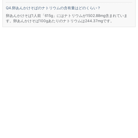
卵あんかけそばのナトリウムの含有量はどのくらい？
卵あんかけそば1人前「615g」にはナトリウムが1502.88mg含まれていま
す。卵あんかけそば100gあたりのナトリウムは244.37mgです。