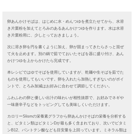
卵あんかけそばは、はじめに水・めんつゆを煮立たせてから、水溶
き片栗粉を加えてとろみのあるあんかけつゆを作ります。水は水溶
き片栗粉用に、少しとっておきましょう。
次に溶き卵を円を書くように加え、卵が固まってきたらさっと混ぜ
て火を止めます。別の鍋で茹でておいたそばを器に盛り付け、あん
かけつゆを上からかけたら完成です。
本レシピではゆでそばを使用していますが、乾麺や生そばを茹でた
ものを使用してもいいです。卵を入れたら加熱しすぎないのがポイ
ントで、とろみ加減はお好みに合わせて調節してください。
ふわふわの卵と優しい出汁の味わいが相性抜群で、お好みでネギや
一味唐辛子などをトッピングしても美味しくいただけます。
カロリーSlismの栄養素グラフから卵あんかけそばの栄養を分析する
と、ビタミン類はビタミンDが最も多く含まれており、次いでビタミ
ンB12、パントテン酸なども目安量を上回っています。ミネラル類は