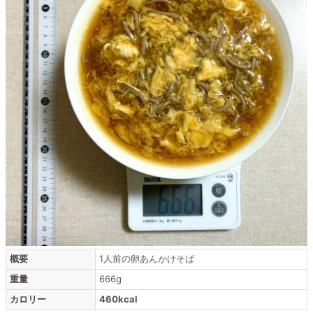
概要
1人前の卵あんかけそば
重量
666g
カロリー
460kcal