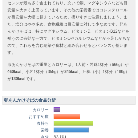
セレンが最も多く含まれており、次いで銅、マグネシウムなども目
安量を大きく上回っています。その他の栄養素ではコレステロール
が目安量を大幅に超えているため、摂りすぎに注意しましょう。ま
た、塩分はやや多め、食物繊維は目安量に対して少なめです。卵あ
んかけそばは、特にマグネシウム、ビタミンD、ビタミンB12などを
補うのに有効な一方で、ビタミンCやカルシウムなどが不足しがちな
ので、これらを含む副菜や食材と組み合わせるとバランスが整いま
す。
卵あんかけそばの重量とカロリーは、1人前・丼鉢1杯分（666g）が
460kcal
、小丼1杯分（355g）が
245kcal
、汁椀（小）1杯分（189g）
が
130kcal
です。
卵あんかけそばの食品分析
カロリー
おすすめ度
腹持ち
栄養
水分
83 (%)