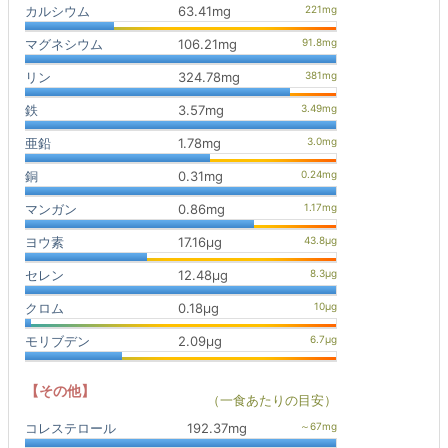
カルシウム
63.41mg
マグネシウム
106.21mg
リン
324.78mg
鉄
3.57mg
亜鉛
1.78mg
銅
0.31mg
マンガン
0.86mg
ヨウ素
17.16μg
セレン
12.48μg
クロム
0.18μg
モリブデン
2.09μg
【その他】
（一食あたりの目安）
コレステロール
192.37mg