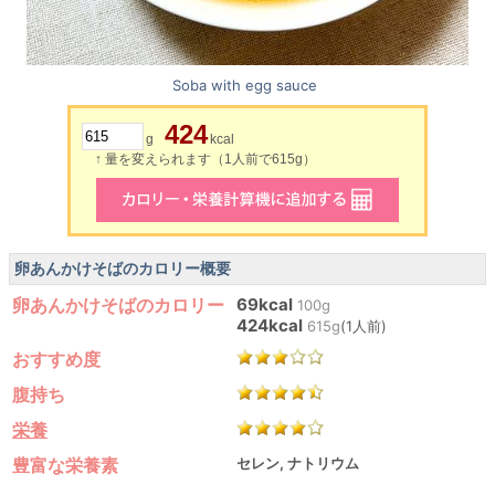
Soba with egg sauce
424
g
kcal
↑ 量を変えられます（1人前で615g）
卵あんかけそばのカロリー概要
卵あんかけそばのカロリー
69kcal
100g
424kcal
615g
(1人前)
おすすめ度
腹持ち
栄養
豊富な栄養素
セレン, ナトリウム