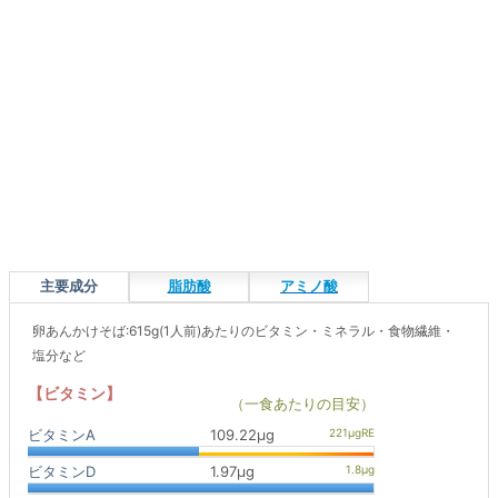
主要成分
脂肪酸
アミノ酸
卵あんかけそば:615g(1人前)あたりのビタミン・ミネラル・食物繊維・
塩分など
【ビタミン】
（一食あたりの目安）
ビタミンA
109.22μg
ビタミンD
1.97μg