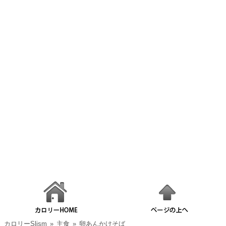
カロリーSlism
»
主食
»
卵あんかけそば